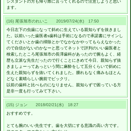
シスタントの方も帰り際に言ってくれるので注意しようと思い
ます。
(16) 尾張旭市のれいこ 2019/07/24(水) 17:50
今日左下の虫歯になって斜めに生えている親知らずを抜きまし
た。以前いった歯医者s歯科は手術になるので承諾書にサインし
てくださいとか歯の掃除とかでなかなかやってもらえなかった
ので自信がないのかなーと思ってネットで評判のいい歯医者と
検索したところ尾張旭市の長澤歯科があったので腕もよく、経
歴も立派な先生だったので行くことにきめて今日、親知らず抜
きましょーってあっという間に麻酔をして五分くらいで斜めに
生えた親知らずを抜いてくれました。腫れもなく痛みもほとん
どなく素晴らしい腕前でビックリ。
以前の歯科と比べものになりません、親知らずで困っている方
是非一度も行ってみて下さい。
(15) ジョン 2018/02/21(水) 18:27
おすすめです。
とても腕のいい先生です。歯を大切にする意識の高い方です。