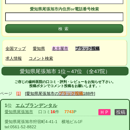
愛知県尾張旭市
内
住所or電話番号検索
全国マップ
愛知県
名古屋市
ブラック投稿
求人情報
コメント検索
愛知県尾張旭市 1位～47位 （全47院）
ご存じの歯科医院の口コミ・評判・レビューをお知らせ下さい。
投稿ボタンでコメント投稿をお願いします。↓
ページ
[1]
[愛知県尾張旭市の
ブラック投稿
188件]
1
位
エムブランデンタル
愛知県尾張旭市
口コミ
16
件
7743
P
愛知県尾張旭市狩宿町4-41-1 横地ビル1F
tel:
0561-52-8822