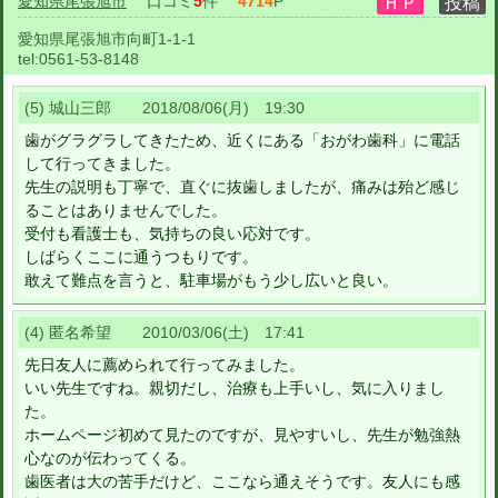
愛知県尾張旭市
口コミ
5
件
4714
P
愛知県尾張旭市向町1-1-1
tel:
0561-53-8148
(5) 城山三郎 2018/08/06(月) 19:30
歯がグラグラしてきたため、近くにある「おがわ歯科」に電話
して行ってきました。
先生の説明も丁寧で、直ぐに抜歯しましたが、痛みは殆ど感じ
ることはありませんでした。
受付も看護士も、気持ちの良い応対です。
しばらくここに通うつもりです。
敢えて難点を言うと、駐車場がもう少し広いと良い。
(4) 匿名希望 2010/03/06(土) 17:41
先日友人に薦められて行ってみました。
いい先生ですね。親切だし、治療も上手いし、気に入りまし
た。
ホームページ初めて見たのですが、見やすいし、先生が勉強熱
心なのが伝わってくる。
歯医者は大の苦手だけど、ここなら通えそうです。友人にも感