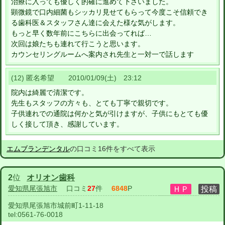
治療に入っても優しく的確に進めて下さいました。
顕微鏡で口内細菌もシッカリ見せてもらって今度こそ信頼でき
る歯科医＆スタッフさん達に会えた様な気がします。
もっと早く数年前にこちらに出会ってれば…
次回は娘たちも連れて行こうと思います。
カウンセリングルームへ案内され先生と一対一で話します
(12) 匿名希望 2010/01/09(土) 23:12
院内は綺麗で清潔です。
先生もスタッフの方々も、とても丁寧で親切です。
子供連れでの通院は何かと気が引けますが、子供にもとても優
しく接して頂き、感謝しています。
エムブランデンタル
の口コミ16件をすべて表示
2
位
オリオン歯科
愛知県尾張旭市
口コミ
27
件
6848
P
愛知県尾張旭市城前町1-11-18
tel:
0561-76-0018