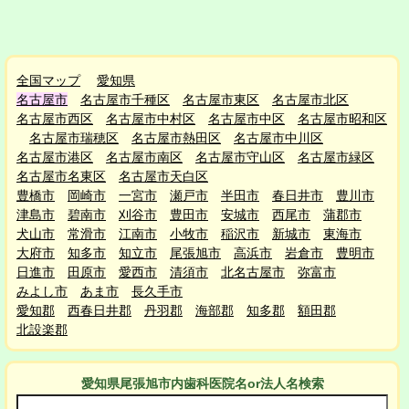
全国マップ
愛知県
名古屋市
名古屋市千種区
名古屋市東区
名古屋市北区
名古屋市西区
名古屋市中村区
名古屋市中区
名古屋市昭和区
名古屋市瑞穂区
名古屋市熱田区
名古屋市中川区
名古屋市港区
名古屋市南区
名古屋市守山区
名古屋市緑区
名古屋市名東区
名古屋市天白区
豊橋市
岡崎市
一宮市
瀬戸市
半田市
春日井市
豊川市
津島市
碧南市
刈谷市
豊田市
安城市
西尾市
蒲郡市
犬山市
常滑市
江南市
小牧市
稲沢市
新城市
東海市
大府市
知多市
知立市
尾張旭市
高浜市
岩倉市
豊明市
日進市
田原市
愛西市
清須市
北名古屋市
弥富市
みよし市
あま市
長久手市
愛知郡
西春日井郡
丹羽郡
海部郡
知多郡
額田郡
北設楽郡
愛知県尾張旭市
内
歯科医院名or法人名検索