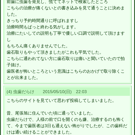
前歯に虫歯を発見し、慌ててネットで検索したところ
こちらの治療が痛くないとの書き込みを見て通うことに決めま
した。
きっちり予約時間通りに呼ばれますし
治療時間もぱっと終わる気がします。
治療にたいしての説明も丁寧で優しい口調で説明して頂けます
し
もちろん痛くありませんでした。
歯石取りもやって頂きましたがこれも平気でした。
こちらに通われてない方に歯石取りは痛いと聞いていたので拍
子抜け。
歯医者が怖いところという意識はこちらのおかげで取り除くこ
とが出来ました。
(4) 虫歯だらけ 2015/05/10(日) 22:03
こちらのサイトを見ていて思わず投稿してしまいました。
昔、尾張旭に住んでいた頃に通っていました。
虫歯だらけで、人様の前で口を開くのも嫌、治療するのも怖く
て、今まで歯医者は3日も通えない怖がりでしたが、この歯科だ
けは通い続けることができました。