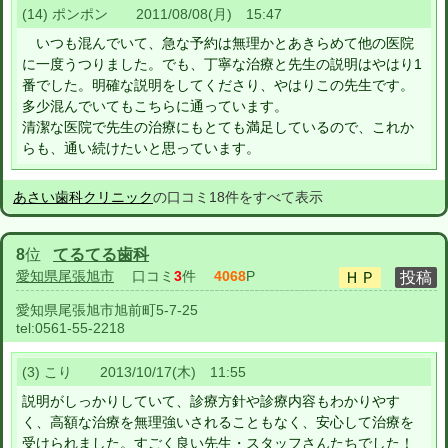
(14) ポンポン 2011/08/08(月) 15:47
いつも混んでいて、急な予約は無理かとあきらめて他の医院
に一度うつりました。でも、丁寧な治療と先生の説明はやはり1
番でした。明確な説明をしてくださり、やはりこの先生です。
多少混んでいてもこちらに通っています。
清潔な医院で先生の治療にもとても満足しているので、これか
らも、通い続けたいと思っています。
あさい歯科クリニック
の口コミ18件をすべて表示
8
位
てるてる歯科
愛知県尾張旭市
口コミ
3
件
4068
P
愛知県尾張旭市旭前町5-7-25
tel:
0561-55-2218
(3) こり 2013/10/17(木) 11:55
説明がしっかりしていて、診療方針や診療内容もわかりやす
く、高額な治療を無理強いされることもなく、安心して治療を
受けられました。すごく良い先生・スタッフさんたちでした！