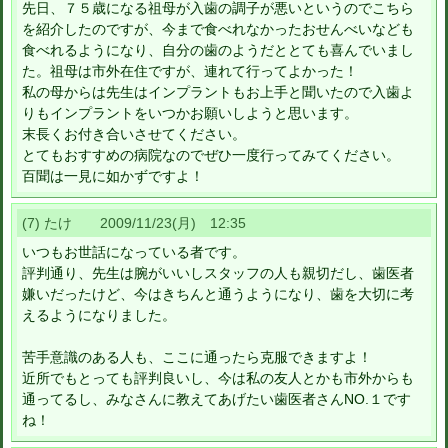
先日、７５歳になる祖母が入歯の調子が悪いというのでこちら
を紹介したのですが、今まで食べれなかったおせんべいなども
食べれるようになり、自分の歯のようだととても喜んでいまし
た。祖母は市外在住ですが、連れて行ってよかった！
私の母からは先生はインプラントもお上手と聞いたので入歯よ
りもインプラントをいつかお願いしようと思います。
末長くお付き合いさせてください。
とてもおすすめの病院なのでぜひ一度行ってみてください。
百聞は一見に如かずですよ！
(7) たけ 2009/11/23(月) 12:35
いつもお世話になっている者です。
評判通り、先生は腕がいいしスタッフの人も親切だし、歯医者
嫌いだったけど、今はきちんと通うようになり、歯を大切に考
えるようになりました。
苦手意識のある人も、ここに通ったら克服できますよ！
近所でもとっても評判良いし、今は私の友人とかも市外からも
通ってるし、みなさんに教えてあげたい歯医者さんNO.１です
ね！