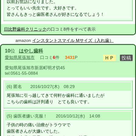
以前お世話になりました。
とってもいい先生です。大好きです。
皆さんもきっと歯医者さんが好きになるでしょう！
日比野歯科クリニック
の口コミ8件をすべて表示
amazon
インスタントスマイル Mサイズ（入れ歯）
10
位
はやし歯科
愛知県尾張旭市
口コミ
6
件
3431
P
愛知県尾張旭市新居町明才切45
tel:
0561-55-0884
(6) 匿名 2016/10/27(木) 08:29
尾張旭に引っ越してきて何軒か歯科に通いましたが
こちらの歯科は評判通り とても良いです。
(5) 歯医者嫌い克服！ 2016/10/12(水) 14:08
子供の時の痛い治療がトラウマで
歯医者さんが大嫌いでした。