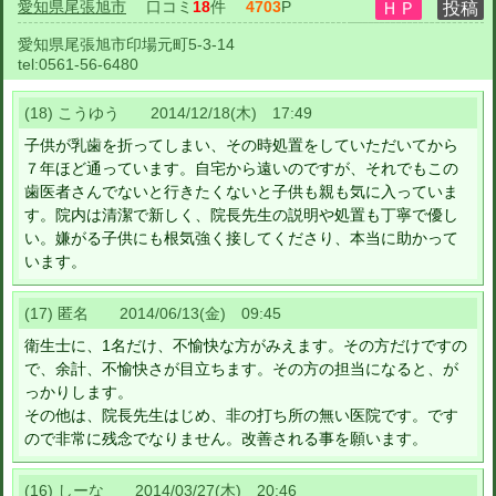
愛知県尾張旭市
口コミ
18
件
4703
P
愛知県尾張旭市印場元町5-3-14
tel:
0561-56-6480
(18) こうゆう 2014/12/18(木) 17:49
子供が乳歯を折ってしまい、その時処置をしていただいてから
７年ほど通っています。自宅から遠いのですが、それでもこの
歯医者さんでないと行きたくないと子供も親も気に入っていま
す。院内は清潔で新しく、院長先生の説明や処置も丁寧で優し
い。嫌がる子供にも根気強く接してくださり、本当に助かって
います。
(17) 匿名 2014/06/13(金) 09:45
衛生士に、1名だけ、不愉快な方がみえます。その方だけですの
で、余計、不愉快さが目立ちます。その方の担当になると、が
っかりします。
その他は、院長先生はじめ、非の打ち所の無い医院です。です
ので非常に残念でなりません。改善される事を願います。
(16) しーな 2014/03/27(木) 20:46