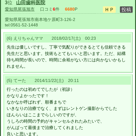
3
位
山田歯科医院
愛知県尾張旭市
口コミ
6
件
6680
P
愛知県尾張旭市南本地ケ原町3-126-2
tel:
0561-52-1448
(6) えりちゃんママ 2018/02/17(土) 00:23
先生は優しいですし、丁寧で気配りができるとても信頼できる
先生だと思います。技術もとてもいいと思います。ただ、結構
待ち時間が長いので、時間に余裕がない方には向かないかもし
れません。
(5) てーた 2014/11/22(土) 20:11
行ったのは初めてでしたが（初診）
かなりよかったです！
なかなか呼ばれず、順番まちで
いきなりの治療でなく、まずはレントゲン撮影からでした
ほんらいはここまでらしいのですが、
うしろの時間の予約がキャンセルされたみたいで、
がんばって最後まで治療してくれました
良いと思います。