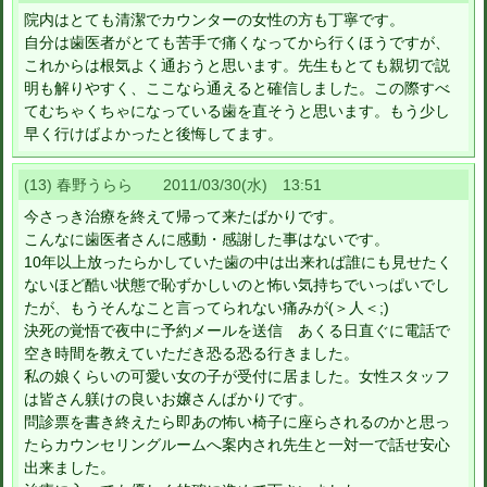
院内はとても清潔でカウンターの女性の方も丁寧です。
自分は歯医者がとても苦手で痛くなってから行くほうですが、
これからは根気よく通おうと思います。先生もとても親切で説
明も解りやすく、ここなら通えると確信しました。この際すべ
てむちゃくちゃになっている歯を直そうと思います。もう少し
早く行けばよかったと後悔してます。
(13) 春野うらら 2011/03/30(水) 13:51
今さっき治療を終えて帰って来たばかりです。
こんなに歯医者さんに感動・感謝した事はないです。
10年以上放ったらかしていた歯の中は出来れば誰にも見せたく
ないほど酷い状態で恥ずかしいのと怖い気持ちでいっぱいでし
たが、もうそんなこと言ってられない痛みが(＞人＜;)
決死の覚悟で夜中に予約メールを送信 あくる日直ぐに電話で
空き時間を教えていただき恐る恐る行きました。
私の娘くらいの可愛い女の子が受付に居ました。女性スタッフ
は皆さん躾けの良いお嬢さんばかりです。
問診票を書き終えたら即あの怖い椅子に座らされるのかと思っ
たらカウンセリングルームへ案内され先生と一対一で話せ安心
出来ました。