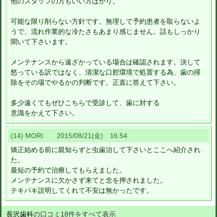
他のスタッフの方もいい方ばかり。
可能な限り削らない方針です。無理して予約患者を取らないよ
うで、流れ作業的な冷たさもあまり感じません。話もしっかり
聞いて下さいます。
メンテナンスから遠ざかっている場合は確認されます。決して
怒っている訳ではなく、清潔な口腔環境で処置する為、歯の掃
除をその場でやるかの判断です。正直に答えて下さい。
多少遠くてもぜひこちらで受診して、歯に対する
意識をかえて下さい。
(14) MORI 2015/08/21(金) 16:54
矯正始める前に親知らずと虫歯治して下さいとここへ紹介され
た。
最短の予約で治療してもらえました。
メンテナンスに欠かさず来てと念を押されました。
テキパキ説明してくれて不安は無かったです。
長沢歯科
の口コミ18件をすべて表示