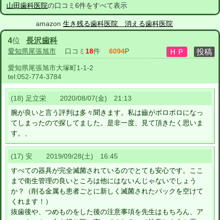
山田歯科医院
の口コミ6件をすべて表示
amazon
生き残る歯科医院 消える歯科医院
4
位
長沢歯科
愛知県尾張旭市
口コミ
18
件
6094
P
愛知県尾張旭市大塚町1-1-2
tel:
052-774-3784
(18) 足立栄 2020/08/07(金) 21:13
腕が良いと言う評判は多々聞きます。私は齒がボロボロになっ
てしまったので探してました。是非一度、見て頂きたく思いま
す。、
(17) 安 2019/09/28(土) 16:45
すべての器具が完全滅菌されているのでとても安心です。ここ
まで衛生管理の良いところは他にはないんじゃないでしょう
か？（削る金属も患者ごとに新しく滅菌されたパックを空けて
くれます！）
抜歯後や、つめものをした後の注意事項を先生はもちろん、ア