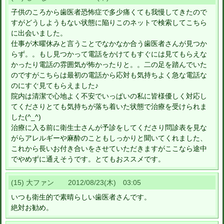
子供のころから歯医者恐怖症で多少痛くても我慢してきたので
すがどうしようもない状態に陥りこのネットで検索してこちら
に出会いました。
仕事が木曜休みと言うことでなかなか合う歯医者さんが見つか
らず。。もし見つかって電話をかけてもすぐには見てもらえな
かったり電話の雰囲気が怖かったりと。。二の足を踏んでいた
のですがこちらは最初の電話から応対も気持ちよく急な電話な
のにすぐ見てもらえました♪
院内は清潔で心地よく不安でいっぱいの私に皆様優しく対応し
てくださりとても気持ちが落ち着いた状態で治療を受けられま
した(^_^)
治療に入る前に衛生士さんが予診をしてくださり問診表を見な
がらアレルギーや麻酔のこともしっかりと聞いてくれました、
これから長いお付き合いをさせていただきますがここなら途中
でやめずに通えそうです。とてもおススメです。
(15) 大ファン 2012/08/23(木) 03:05
いつも衛生的で素晴らしい歯医者さんです。
絶対お勧め。