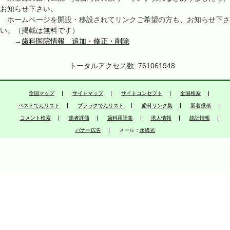
お知らせ下さい。
ホームページを開設・移設されてリンクご希望の方も、お知らせ下さ
い。（掲載は無料です）
→
歯科医院情報 追加・修正・削除
トータルアクセス数: 761061948
全国マップ
サイトマップ
サイトコンセプト
全国検索
ベストでんリスト
ブラックでんリスト
歯科リンク集
新着投稿
コメント検索
患者評価
歯科用語集
求人情報
統計情報
バナー広告
メール：
永峰光