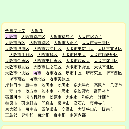
全国マップ
大阪府
大阪市
大阪市都島区
大阪市福島区
大阪市此花区
大阪市西区
大阪市港区
大阪市大正区
大阪市天王寺区
大阪市浪速区
大阪市西淀川区
大阪市東淀川区
大阪市東成区
大阪市生野区
大阪市旭区
大阪市城東区
大阪市阿倍野区
大阪市住吉区
大阪市東住吉区
大阪市西成区
大阪市淀川区
大阪市鶴見区
大阪市住之江区
大阪市平野区
大阪市北区
大阪市中央区
堺市
堺市堺区
堺市中区
堺市東区
堺市西区
堺市南区
堺市北区
堺市美原区
岸和田市
豊中市
池田市
吹田市
泉大津市
高槻市
貝塚市
守口市
枚方市
茨木市
八尾市
泉佐野市
富田林市
寝屋川市
河内長野市
松原市
大東市
和泉市
箕面市
柏原市
羽曳野市
門真市
摂津市
高石市
藤井寺市
東大阪市
泉南市
四條畷市
交野市
大阪狭山市
阪南市
三島郡
豊能郡
泉北郡
泉南郡
南河内郡