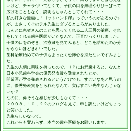
いけど、チャラ付いてなくて、子供の口を無理やりひっぱって
広げることもなく、説明もちゃんとしてくれて・・・
私の好きな漫画に「ゴットハンド輝」っていうのがあるのです
が、まさしくそのテル先生にダブるところがありました。
ほんとに患者さんのことを思ってくれる二人三脚の治療、それ
をしてくれる歯科医師がいたなんて、正直びっくりしました。
子供の口をのぞき、治療跡を見てみると、どこを詰めたのか分
からないほどきれいでした。
歯科治療始めての子供もまったく恐怖心を持たないですみまし
た。
先生の人柄に興味を持ったので、ＨＰにお邪魔すると、なんと
日本小児歯科学会の優秀発表賞を受賞されたとか。
開業医が学会発表されるというだけでも、すごいなあと思うの
に、優秀発表賞をとられたなんて、実はすごい先生なんじゃな
いか？
なのに、偉そうな感じが少しもなくて・・・
２００８，１０，２２のブログを見て、申し訳ないけどちょっ
と笑いました。
先生らしいなって。
これからも変わらず、本当の歯科医療をお願いします。