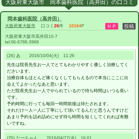
大阪府東大阪市 岡本歯科医院（高井田）の口コミ
岡本歯科医院（高井田）
大阪府東大阪市
口コミ
26
件
10164
P
大阪府東大阪市高井田10-7
tel:
06-6788-3968
(26) あ 2016/10/04(火) 11:26
先生は院長先生お一人でとてもわかりやすく優しく治療してく
ださいます。
治療自体もほとんど痛くなくしてもらえるので本当にここに出
会えてよかったなあと思います。
ただ院長先生お一人でやられているので待ち時間はいつも長い
です。
予約時間に行っても毎回一時間前後は待たされます。
それだけ一人一人に丁寧にして頂いてるんだと思うんですけど
あまり予約を詰め詰めにせず待ち時間を短くしてくれれば有難
いですね。
(25) なーちゃん 2016/04/27(水) 16:01