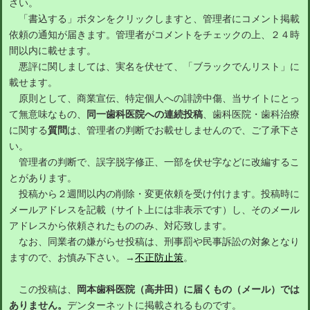
さい。
「書込する」ボタンをクリックしますと、管理者にコメント掲載
依頼の通知が届きます。管理者がコメントをチェックの上、２４時
間以内に載せます。
悪評に関しましては、実名を伏せて、「ブラックでんリスト」に
載せます。
原則として、商業宣伝、特定個人への誹謗中傷、当サイトにとっ
て無意味なもの、
同一歯科医院への連続投稿
、歯科医院・歯科治療
に関する
質問
は、管理者の判断でお載せしませんので、ご了承下さ
い。
管理者の判断で、誤字脱字修正、一部を伏せ字などに改編するこ
とがあります。
投稿から２週間以内の削除・変更依頼を受け付けます。投稿時に
メールアドレスを記載（サイト上には非表示です）し、そのメール
アドレスから依頼されたもののみ、対応致します。
なお、同業者の嫌がらせ投稿は、刑事罰や民事訴訟の対象となり
ますので、お慎み下さい。→
不正防止策
。
この投稿は、
岡本歯科医院（高井田）に届くもの（メール）では
ありません。
デンターネットに掲載されるものです。