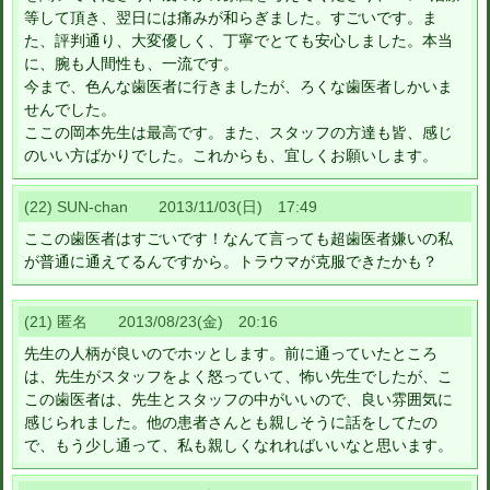
等して頂き、翌日には痛みが和らぎました。すごいです。ま
た、評判通り、大変優しく、丁寧でとても安心しました。本当
に、腕も人間性も、一流です。
今まで、色んな歯医者に行きましたが、ろくな歯医者しかいま
せんでした。
ここの岡本先生は最高です。また、スタッフの方達も皆、感じ
のいい方ばかりでした。これからも、宜しくお願いします。
(22) SUN-chan 2013/11/03(日) 17:49
ここの歯医者はすごいです！なんて言っても超歯医者嫌いの私
が普通に通えてるんですから。トラウマが克服できたかも？
(21) 匿名 2013/08/23(金) 20:16
先生の人柄が良いのでホッとします。前に通っていたところ
は、先生がスタッフをよく怒っていて、怖い先生でしたが、こ
この歯医者は、先生とスタッフの中がいいので、良い雰囲気に
感じられました。他の患者さんとも親しそうに話をしてたの
で、もう少し通って、私も親しくなれればいいなと思います。