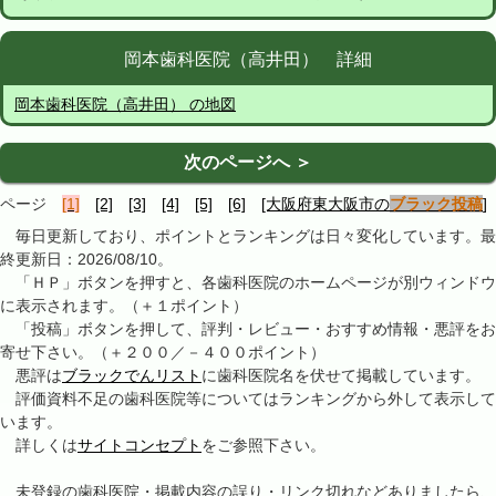
岡本歯科医院（高井田） 詳細
岡本歯科医院（高井田） の地図
次のページへ ＞
ページ
[1]
[2]
[3]
[4]
[5]
[6]
[大阪府東大阪市の
ブラック投稿
]
毎日更新しており、ポイントとランキングは日々変化しています。最
終更新日：2026/08/10。
「ＨＰ」ボタンを押すと、各歯科医院のホームページが別ウィンドウ
に表示されます。（＋１ポイント）
「投稿」ボタンを押して、評判・レビュー・おすすめ情報・悪評をお
寄せ下さい。（＋２００／－４００ポイント）
悪評は
ブラックでんリスト
に歯科医院名を伏せて掲載しています。
評価資料不足の歯科医院等についてはランキングから外して表示して
います。
詳しくは
サイトコンセプト
をご参照下さい。
未登録の歯科医院・掲載内容の誤り・リンク切れなどありましたら、