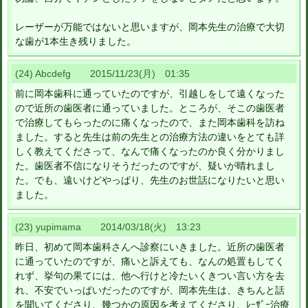
レーザーが万能ではないと思いますが、岡本先生の治療で大切
な歯が1本生き残りました。
(24) Abcdefg 2015/11/23(月) 01:35
前に岡本歯科に通っていたのですが、引越しをして遠くなった
ので近所の歯医者に通っていました。ところが、そこの歯医者
で治療してもらったのに痛くなったので、また岡本歯科を訪ね
ました。すると先生は前の先生との治療方法の違いをとても詳
しく教えてくださって、なんで痛くなったのか良く分かりまし
た。歯医者不信になりそうだったのですが、疑いが晴れまし
た。でも、遠いけどやっぱり、先生のお世話になりたいと思い
ました。
(23) yupimama 2014/03/18(火) 13:23
昨日、初めて岡本歯科さんへ診察にいきました。近所の歯医者
に通っていたのですが、痛いと訴えても、なんの処置もしてく
れず、挙句の果てには、他へ行けと冷たいくきつい言い方を去
れ、不安でいっぱいだったのですが、岡本先生は、きちんと話
を聞いてくださり、幾つかの原因を考えてくださり、ﾚｰｻﾞｰ治療