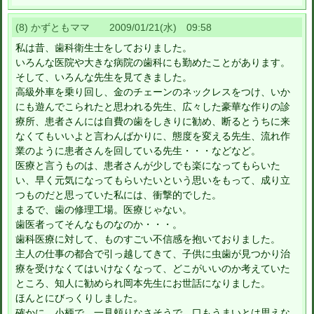
(8) かずともママ 2009/01/21(水) 09:58
私は昔、歯科衛生士をしておりました。
いろんな医院や大きな病院の歯科にも勤めたことがあります。
そして、いろんな先生を見てきました。
高級外車を乗り回し、金のチェーンのネックレスをつけ、いか
にも遊んでこられたと思われる先生、広々した豪華な作りの診
療所、患者さんには自費の歯をしきりに勧め、断るとうちに来
なくてもいいよと言わんばかりに、態度を変える先生、流れ作
業のように患者さんを回している先生・・・などなど。
医療と言うものは、患者さんが少しでも楽になってもらいた
い、早く元気になってもらいたいという思いをもって、成り立
つものだと思っていた私には、衝撃的でした。
まるで、歯の修理工場。医療じゃない。
歯医者ってそんなものなのか・・・。
歯科医療に対して、ものすごい不信感を抱いておりました。
主人の仕事の都合で引っ越してきて、子供に虫歯が見つかり治
療を受けなくてはいけなくなって、どこがいいのか考えていた
ところ、知人に勧められ岡本先生にお世話になりました。
ほんとにびっくりしました。
確かに、小柄で、一見頼りなさそうで、口もうまいとは思えな