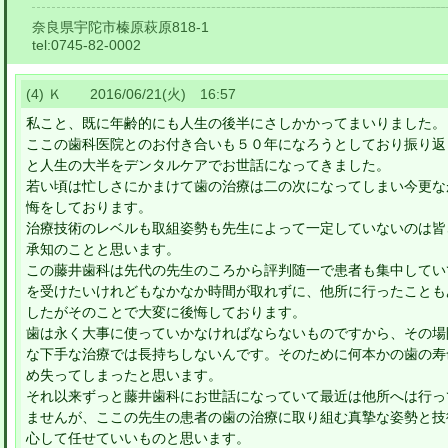
奈良県宇陀市榛原萩原818-1
tel:
0745-82-0002
(4) Ｋ 2016/06/21(火) 16:57
私こと、既に年齢的にも人生の後半にさしかかってまいりました。
ここの歯科医院とのお付き合いも５０年になろうとしており振り返
と人生の大半をデンタルケアでお世話になってきました。
若い頃は忙しさにかまけて歯の治療は二の次になってしまい今更な
悔をしております。
治療技術のレベルも取組姿勢も先生によって一定していないのは皆
承知のことと思います。
この藤井歯科は先代の先生のころから評判随一で患者も集中してい
を受けたいけれどもなかなか時間が取れずに、他所に行ったことも
したがそのことで大変に後悔しております。
歯は永く大事に使っていかなければならないものですから、その場
な下手な治療では長持ちしないんです。そのために何本かの歯の寿
め失ってしまったと思います。
それ以来ずっと藤井歯科にお世話になっていて最近は他所へは行っ
ませんが、ここの先生の患者の歯の治療に取り組む真摯な姿勢と技
心して任せていいものと思います。