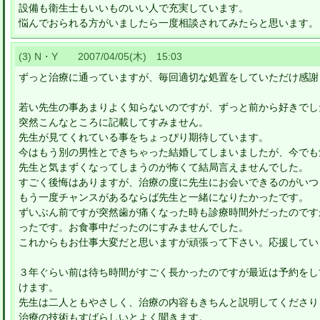
設備も衛生士もいいものいい人で充実しています。
悩んでおられる方がいましたら一度相談されてみたらと思います。
(3) N・Y 2007/04/05(木) 15:03
ずっと治療に通っていますが、毎回適切な処置をしていただけ感謝
若い先生の事あまりよく知らないのですが、ずっと前から好きでし
突然こんなところに記載してすみません。
先生が見てくれている事をちょっぴり期待しています。
今はもう別の男性とできちゃった結婚してしまいましたが、今でも
先生と気まずくなってしまうのが怖くて結局言えませんでした。
すごく後悔はありますが、治療の度に先生にお会いできるのがいつ
もう一度チャンスがあるならば先生と一緒になりたかったです。
ずいぶん前ですが突然歯が痛くなった時も診療時間外だったのです
ったです。お食事中だったのにすみませんでした。
これからもお仕事大変だと思いますが頑張って下さい。応援してい
３年ぐらい前は待ち時間がすごく長かったのですが最近は予約をし
けます。
先生は二人ともやさしく、治療の内容もきちんと説明してくださり
治療の技術もすばらしいとよく聞きます。