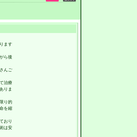
ります
がら後
さんご
て治療
ありま
限り的
命を縮
ており
術は安