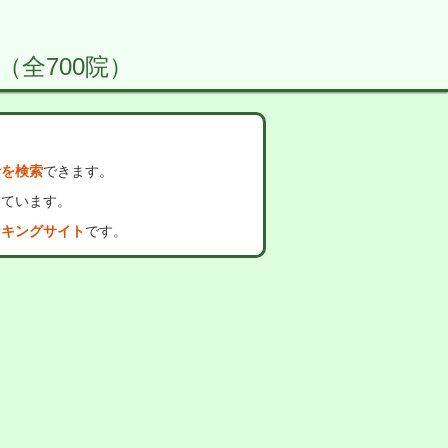
 （全700院）
者を検索
できます。
っています。
ンキングサイト
です。