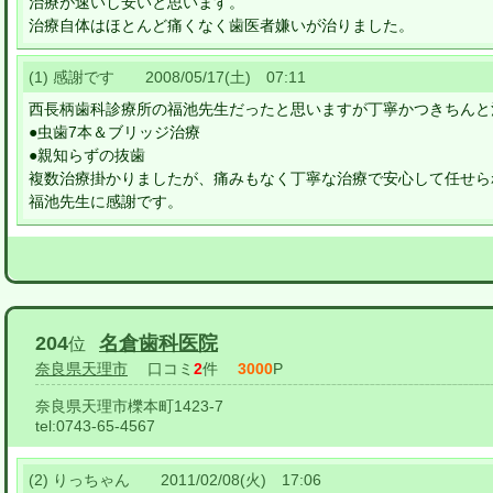
治療が速いし安いと思います。
治療自体はほとんど痛くなく歯医者嫌いが治りました。
(1) 感謝です 2008/05/17(土) 07:11
西長柄歯科診療所の福池先生だったと思いますが丁寧かつきちんと
●虫歯7本＆ブリッジ治療
●親知らずの抜歯
複数治療掛かりましたが、痛みもなく丁寧な治療で安心して任せら
福池先生に感謝です。
204
名倉歯科医院
位
奈良県天理市
口コミ
2
件
3000
P
奈良県天理市櫟本町1423-7
tel:
0743-65-4567
(2) りっちゃん 2011/02/08(火) 17:06