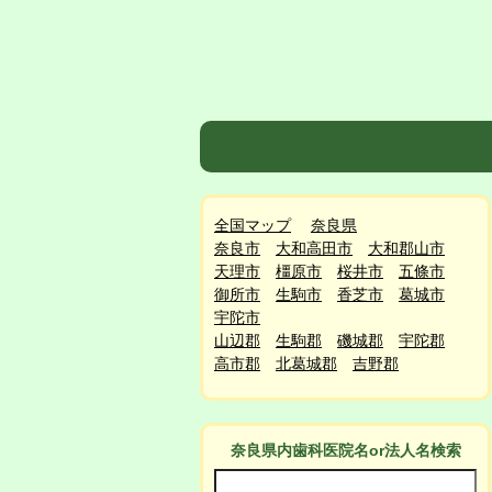
全国マップ
奈良県
奈良市
大和高田市
大和郡山市
天理市
橿原市
桜井市
五條市
御所市
生駒市
香芝市
葛城市
宇陀市
山辺郡
生駒郡
磯城郡
宇陀郡
高市郡
北葛城郡
吉野郡
奈良県
内
歯科医院名or法人名検索