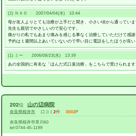
(2) ＮＡＯ 2007/04/04(水) 10:44
母が友人よりとても治療が上手だと聞き、小さい頃から通っていま
先生も親切でやさしいので安心です。
痛がりの私でもあまり痛みを感じる事なく治療していただけて感謝
予約は１週間以上あいていないので早い目に電話をしたほうが良い
(1) ミー 2006/08/23(水) 13:39
あの全国的に有名な「ほんだ式口臭治療」をこちらで受けられます
202
山の辺病院
位
奈良県桜井市
口コミ
2
件
3002
P
奈良県桜井市草川60
tel:
0744-45-1199