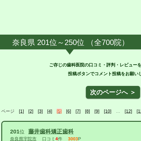
奈良県 201位～250位 （全700院）
ご存じの歯科医院の口コミ・評判・レビュー
投稿ボタンでコメント投稿をお願いし
次のページへ ＞
ページ
[1]
[2]
[3]
[4]
[5]
[6]
[7]
[8]
[9]
[10]
…
[12]
[1
201
藤井歯科矯正歯科
位
奈良県宇陀市
口コミ
4
件
3003
P