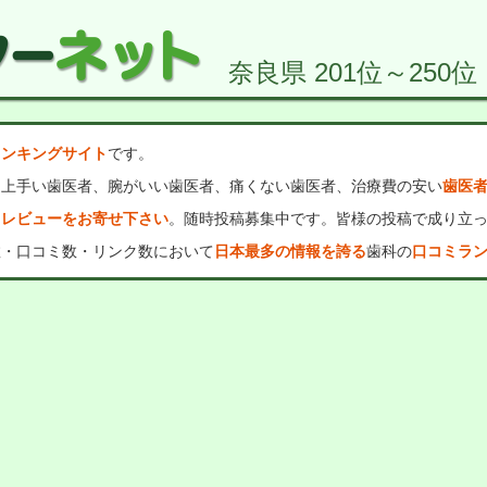
奈良県 201位～250位
ランキングサイト
です。
、上手い歯医者、腕がいい歯医者、痛くない歯医者、治療費の安い
歯医
・レビューをお寄せ下さい
。随時投稿募集中です。皆様の投稿で成り立
数・口コミ数・リンク数において
日本最多の情報を誇る
歯科の
口コミラ