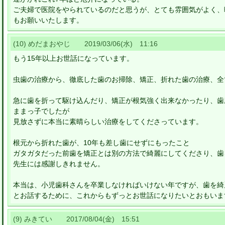
ご夫婦で医院をやられているのだと思うが、とても雰囲気がよく、
もお願いいたします。
(10) めだまおやじ 2019/03/06(水) 11:16
もう15年以上お世話になっています。
虫歯の治療から、徹底した歯のお掃除、矯正、折れた歯の治療、全
急に歯を折って駆け込んだり、矯正が根気強く出来なかったり、歯
ままっ子でしたが
見放さずに本当に素晴らしい治療をしてくださっています。
根元から折れた歯が、10年も差し歯にせずにもったこと
ガタガタだった前歯を矯正とは別の方法で綺麗にしてくださり、歯
先生には感謝しきれません。
本当は、小児歯科さんを卒業しなければいけない年ですが、歯を綺
とお話するために、これからもずっとお世話になりたいとおもいま
(9) みきてい 2017/08/04(金) 15:51