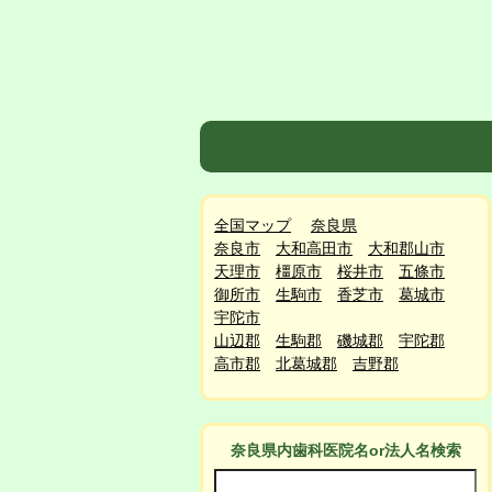
全国マップ
奈良県
奈良市
大和高田市
大和郡山市
天理市
橿原市
桜井市
五條市
御所市
生駒市
香芝市
葛城市
宇陀市
山辺郡
生駒郡
磯城郡
宇陀郡
高市郡
北葛城郡
吉野郡
奈良県
内
歯科医院名or法人名検索