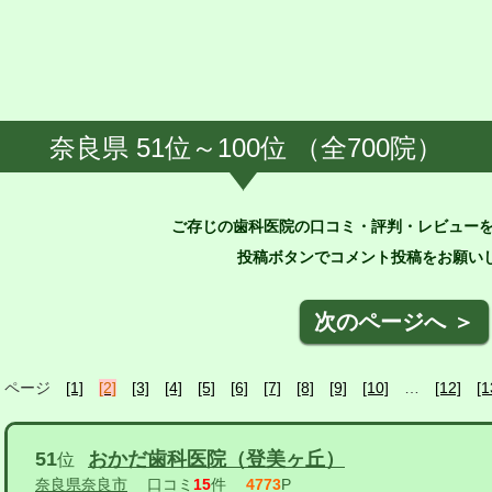
奈良県 51位～100位 （全700院）
ご存じの歯科医院の口コミ・評判・レビュー
投稿ボタンでコメント投稿をお願いし
次のページへ ＞
ページ
[1]
[2]
[3]
[4]
[5]
[6]
[7]
[8]
[9]
[10]
…
[12]
[1
51
おかだ歯科医院（登美ヶ丘）
位
奈良県奈良市
口コミ
15
件
4773
P