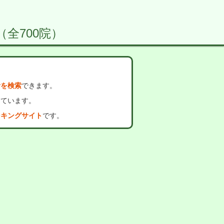
 （全700院）
者を検索
できます。
っています。
ンキングサイト
です。