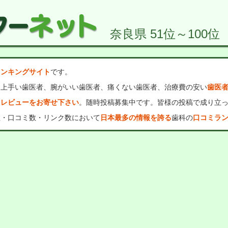
奈良県 51位～100位
ランキングサイト
です。
、上手い歯医者、腕がいい歯医者、痛くない歯医者、治療費の安い
歯医
・レビューをお寄せ下さい
。随時投稿募集中です。皆様の投稿で成り立
数・口コミ数・リンク数において
日本最多の情報を誇る
歯科の
口コミラ