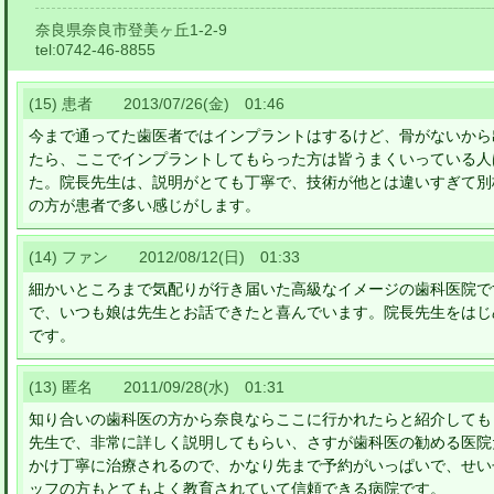
奈良県奈良市登美ヶ丘1-2-9
tel:
0742-46-8855
(15) 患者 2013/07/26(金) 01:46
今まで通ってた歯医者ではインプラントはするけど、骨がないから
たら、ここでインプラントしてもらった方は皆うまくいっている人
た。院長先生は、説明がとても丁寧で、技術が他とは違いすぎて別
の方が患者で多い感じがします。
(14) ファン 2012/08/12(日) 01:33
細かいところまで気配りが行き届いた高級なイメージの歯科医院で
で、いつも娘は先生とお話できたと喜んでいます。院長先生をはじ
です。
(13) 匿名 2011/09/28(水) 01:31
知り合いの歯科医の方から奈良ならここに行かれたらと紹介しても
先生で、非常に詳しく説明してもらい、さすが歯科医の勧める医院
かけ丁寧に治療されるので、かなり先まで予約がいっぱいで、せい
ッフの方もとてもよく教育されていて信頼できる病院です。