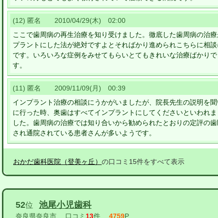
(12) 匿名 2010/04/29(木) 02:00
ここで歯周病の再生治療を知り受けました。徹底した歯周病の治療
プラントにした法が絶対ですよとそればかり進められこちらに相談
です。いろいろな症例をみせてもらいとてもきれいな治療ばかりで
す。
(11) 匿名 2009/11/09(月) 00:39
インプラント治療の相談にうかがいましたが、院長先生の説明を聞
に行った時、奥歯はすべてインプラントにしてくださいといわれま
した。歯周病の治療では知り合いから勧められたとおりの定評の歯
され通院されている患者さんが多いようです。
おかだ歯科医院（登美ヶ丘）
の口コミ15件をすべて表示
52
池尾小児歯科
位
奈良県奈良市
口コミ
13
件
4759
P