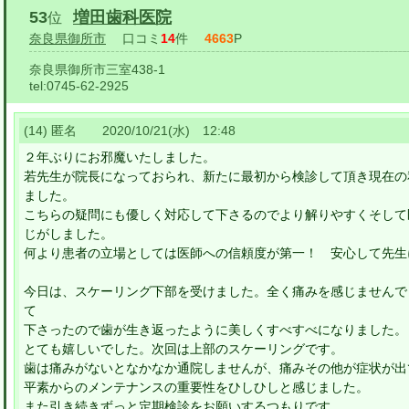
53
増田歯科医院
位
奈良県御所市
口コミ
14
件
4663
P
奈良県御所市三室438-1
tel:
0745-62-2925
(14) 匿名 2020/10/21(水) 12:48
２年ぶりにお邪魔いたしました。
若先生が院長になっておられ、新たに最初から検診して頂き現在の
ました。
こちらの疑問にも優しく対応して下さるのでより解りやすくそして
じがしました。
何より患者の立場としては医師への信頼度が第一！ 安心して先生
今日は、スケーリング下部を受けました。全く痛みを感じませんで
て
下さったので歯が生き返ったように美しくすべすべになりました。
とても嬉しいでした。次回は上部のスケーリングです。
歯は痛みがないとなかなか通院しませんが、痛みその他が症状が出
平素からのメンテナンスの重要性をひしひしと感じました。
また引き続きずっと定期検診をお願いするつもりです。