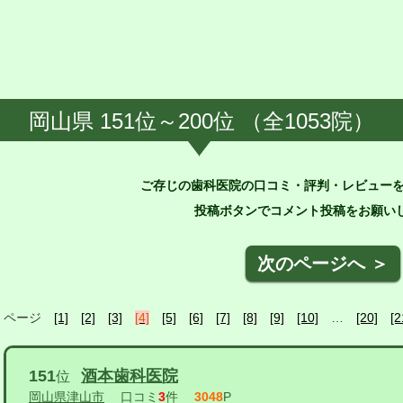
岡山県 151位～200位 （全1053院）
ご存じの歯科医院の口コミ・評判・レビュー
投稿ボタンでコメント投稿をお願いし
次のページへ ＞
ページ
[1]
[2]
[3]
[4]
[5]
[6]
[7]
[8]
[9]
[10]
…
[20]
[2
151
酒本歯科医院
位
岡山県津山市
口コミ
3
件
3048
P