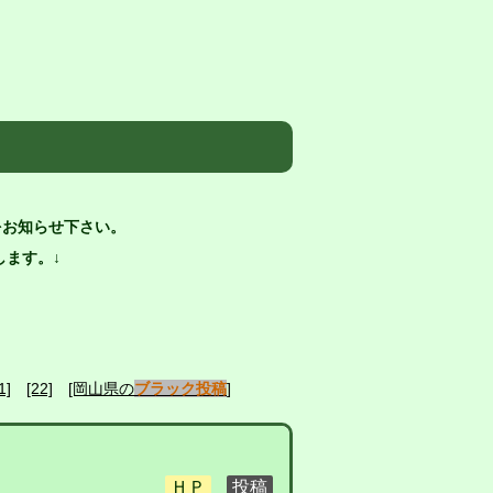
をお知らせ下さい。
ます。↓
1]
[22]
[岡山県の
ブラック投稿
]