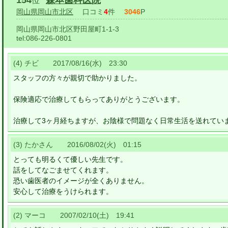
154
森本歯科医院
位
岡山県岡山市北区
口コミ
4
件
3046
P
岡山県岡山市北区野田屋町1-1-3
tel:
086-226-0801
(4) チビ 2017/08/16(水) 23:30
スタッフの方々が親切で助かりました。
保険適応で治療してもらってありがとうございます。
治療して3ヶ月経ちますが、お陰様で問題なく日常生活を送れてい
(3) たかさん 2016/08/02(火) 01:15
とっても明るくて優しい先生です。
話をしてなごませてくれます。
恐い歯医者のイメージが全くありません。
安心して治療をうけられます。
(2) マーコ 2007/02/10(土) 19:41