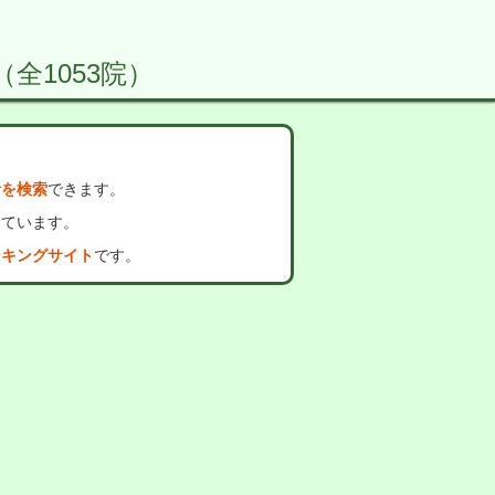
（全1053院）
者を検索
できます。
っています。
ンキングサイト
です。