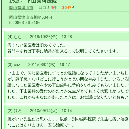
152
下山歯科医院
位
岡山県津山市
口コミ
4
件
3047
P
岡山県津山市川崎534-4
tel:
0868-26-5186
(4) むむ 2018/10/26(金) 13:28
痛くない歯医者は初めてでした。
質問をすれば丁寧に納得が出来るまで説明してくださいます。
(3) caz 2011/08/04(木) 19:47
いままで、同じ歯医者にずっとお世話になってましたがいまいちし
が、調子悪くなりどこに行こうかと長い間なやみました。いろいろ
話になった歯医者をやめ下山歯科に予約をいれみてもらいました。
した。下山歯科の受付のかたとか先生がとてもよく大変よかったで
した。これからもなにかあったときは、お世話になりたいとおもい
(2) けろ 2010/09/14(火) 10:14
腕がいい先生だと思います。以前、別の歯科医院で先生に痛い治療
なことはありません。安心治療です。