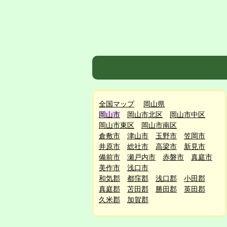
全国マップ
岡山県
岡山市
岡山市北区
岡山市中区
岡山市東区
岡山市南区
倉敷市
津山市
玉野市
笠岡市
井原市
総社市
高梁市
新見市
備前市
瀬戸内市
赤磐市
真庭市
美作市
浅口市
和気郡
都窪郡
浅口郡
小田郡
真庭郡
苫田郡
勝田郡
英田郡
久米郡
加賀郡