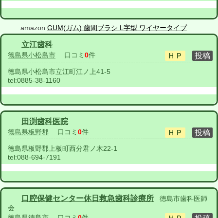
amazon
GUM(ガム) 歯間ブラシ L字型 ワイヤータイプ
立江歯科
徳島県小松島市
口コミ
0
件
徳島県小松島市立江町江ノ上41-5
tel:
0885-38-1160
田渕歯科医院
徳島県板野郡
口コミ
0
件
徳島県板野郡上板町西分君ノ木22-1
tel:
088-694-7191
口腔保健センター休日救急歯科診療所
徳島市歯科医師
会
徳島県徳島市
口コミ
0
件