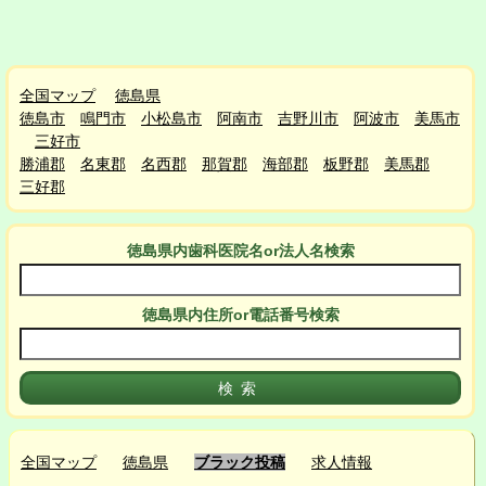
全国マップ
徳島県
徳島市
鳴門市
小松島市
阿南市
吉野川市
阿波市
美馬市
三好市
勝浦郡
名東郡
名西郡
那賀郡
海部郡
板野郡
美馬郡
三好郡
徳島県
内
歯科医院名or法人名検索
徳島県
内
住所or電話番号検索
全国マップ
徳島県
ブラック投稿
求人情報