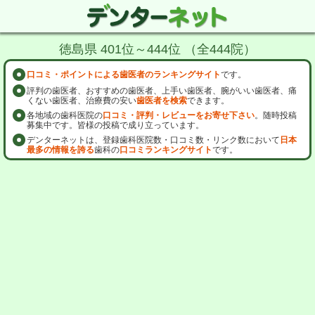
徳島県 401位～444位 （全444院）
口コミ・ポイントによる歯医者のランキングサイト
です。
評判の歯医者、おすすめの歯医者、上手い歯医者、腕がいい歯医者、痛
くない歯医者、治療費の安い
歯医者を検索
できます。
各地域の歯科医院の
口コミ・評判・レビューをお寄せ下さい
。随時投稿
募集中です。皆様の投稿で成り立っています。
デンターネットは、登録歯科医院数・口コミ数・リンク数において
日本
最多の情報を誇る
歯科の
口コミランキングサイト
です。