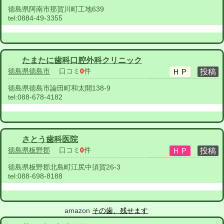
徳島県阿南市那賀川町工地639
tel:
0884-49-3355
たまたに歯科口腔外科クリニック
徳島県徳島市
口コミ
0
件
徳島県徳島市論田町和太開138-9
tel:
088-678-4182
さとう歯科医院
徳島県板野郡
口コミ
0
件
徳島県板野郡北島町江尻中須賀26-3
tel:
088-698-8188
amazon
その歯、残せます