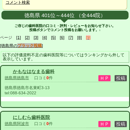
コメント検索
徳島県 401位～444位 （全444院）
ご存じの歯科医院の口コミ・評判・レビューをお知らせ下さい。
投稿ボタンでコメント投稿をお願いします。↓
ページ
[1]
[2]
[3]
[4]
[5]
[6]
[7]
[8]
[9]
[徳島県の
ブラック投稿
]
以下の評価資料不足の歯科医院等についてはランキングから外して
表示しています。
かもなはなまる歯科
徳島県徳島市
口コミ
0
件
徳島県徳島市名東町3-13
tel:
088-634-2022
にしむら歯科医院
徳島県阿波市
口コミ
0
件