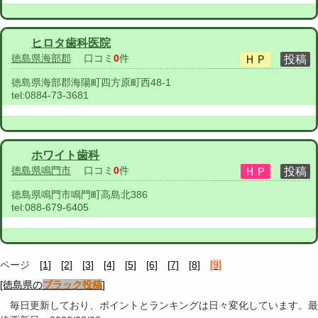
ヒロタ歯科医院
徳島県海部郡
口コミ
0
件
徳島県海部郡海陽町四方原町西48-1
tel:
0884-73-3681
ホワイト歯科
徳島県鳴門市
口コミ
0
件
徳島県鳴門市鳴門町高島北386
tel:
088-679-6405
ページ
[1]
[2]
[3]
[4]
[5]
[6]
[7]
[8]
[9]
[徳島県の
ブラック投稿
]
毎日更新しており、ポイントとランキングは日々変化しています。最