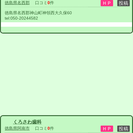
徳島県名西郡
口コミ
0
件
徳島県名西郡神山町神領西大久保60
tel:
050-20244582
くろさわ歯科
徳島県阿南市
口コミ
0
件