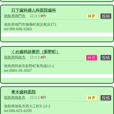
日下歯科婦人科医院歯科
徳島県鳴門市
口コミ
0
件
徳島県鳴門市撫養町南浜東浜271
tel:
088-686-6360
くめ歯科診療所（新野町）
徳島県阿南市
口コミ
0
件
徳島県阿南市新野町東馬場12-1
tel:
0884-36-3507
青木歯科医院
徳島県徳島市
口コミ
0
件
徳島県徳島市西大工町5-13-1
tel:
088-623-6200