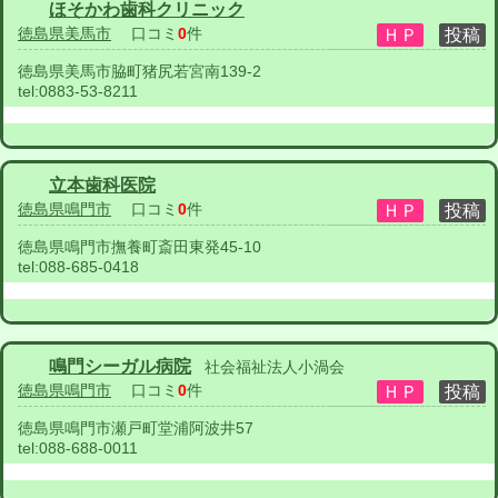
ほそかわ歯科クリニック
徳島県美馬市
口コミ
0
件
徳島県美馬市脇町猪尻若宮南139-2
tel:
0883-53-8211
立本歯科医院
徳島県鳴門市
口コミ
0
件
徳島県鳴門市撫養町斎田東発45-10
tel:
088-685-0418
鳴門シーガル病院
社会福祉法人小渦会
徳島県鳴門市
口コミ
0
件
徳島県鳴門市瀬戸町堂浦阿波井57
tel:
088-688-0011