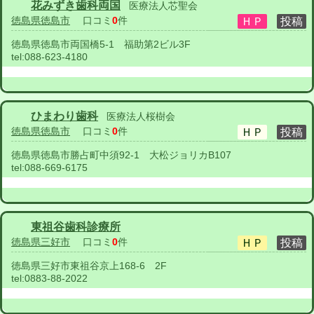
花みずき歯科両国
医療法人芯聖会
徳島県徳島市
口コミ
0
件
徳島県徳島市両国橋5-1 福助第2ビル3F
tel:
088-623-4180
ひまわり歯科
医療法人桜樹会
徳島県徳島市
口コミ
0
件
徳島県徳島市勝占町中須92-1 大松ジョリカB107
tel:
088-669-6175
東祖谷歯科診療所
徳島県三好市
口コミ
0
件
徳島県三好市東祖谷京上168-6 2F
tel:
0883-88-2022