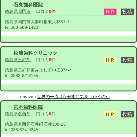
石丸歯科医院
徳島県鳴門市
口コミ
0
件
徳島県鳴門市大麻町板東大林31-1
tel:
088-689-1423
松浦歯科クリニック
徳島県三好郡
口コミ
0
件
徳島県三好郡東みよし町中庄974-4
tel:
0883-82-6155
amazon
世界の一流はなぜ歯に気をつかうのか
宮本歯科医院
徳島県名西郡
口コミ
0
件
徳島県名西郡石井町石井388-25
tel:
088-674-9245