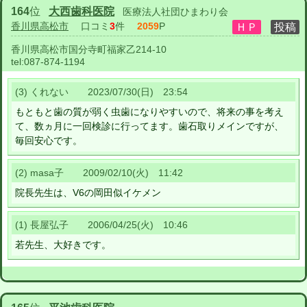
164
位
大西歯科医院
医療法人社団ひまわり会
香川県高松市
口コミ
3
件
2059
P
香川県高松市国分寺町福家乙214-10
tel:
087-874-1194
(3) くれない 2023/07/30(日) 23:54
もともと歯の質が弱く虫歯になりやすいので、将来の事を考え
て、数ヵ月に一回検診に行ってます。歯石取りメインですが、
毎回安心です。
(2) masa子 2009/02/10(火) 11:42
院長先生は、V6の岡田似イケメン
(1) 長屋弘子 2006/04/25(火) 10:46
若先生、大好きです。