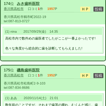
174
位
みき歯科医院
香川県高松市
口コミ
1
件
1957
P
香川県高松市鶴市町2022-19
tel:
087-813-0727
(1) nina 2017/09/29(金) 14:35
高松市内で数件めの歯医者でしたがここが一番よかったです!
色々な角度から総合的に歯を診断してもらえました!
175
位
磯島歯科医院
香川県高松市
口コミ
1
件
1952
P
香川県高松市松島町2-9-103
tel:
087-834-8686
(1) ああ 2020/11/14(土) 21:01
数年前のことですが、それまで歯茎の腫れ、むくんだ感じ、歯