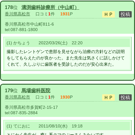
178
位
溝渕歯科診療所（中山町）
香川県高松市
口コミ
1
件
1931
P
香川県高松市中山町811-6
tel:
087-881-1800
(1) かちょう 2022/03/26(土) 22:20
撮影したレントゲンで患部を見せながら治療の方針などの説明
をしてもらえたのが良かった。また先生は気さくに話しかけて
くれて、久しぶりに歯医者を受診したのだが安心出来た。
179
位
馬場歯科医院
香川県高松市
口コミ
1
件
1930
P
香川県高松市多賀町2-15-17
tel:
087-835-2884
(1) てにおに 2011/08/10(水) 19:18
とにかく先生が、癒し系クマのぷーさんみたいです。