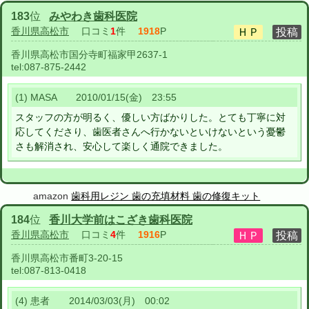
183
位
みやわき歯科医院
香川県高松市
口コミ
1
件
1918
P
香川県高松市国分寺町福家甲2637-1
tel:
087-875-2442
(1) MASA 2010/01/15(金) 23:55
スタッフの方が明るく、優しい方ばかりした。とても丁寧に対
応してくださり、歯医者さんへ行かないといけないという憂鬱
さも解消され、安心して楽しく通院できました。
amazon
歯科用レジン 歯の充填材料 歯の修復キット
184
位
香川大学前はこざき歯科医院
香川県高松市
口コミ
4
件
1916
P
香川県高松市番町3-20-15
tel:
087-813-0418
(4) 患者 2014/03/03(月) 00:02