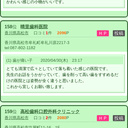
かわいい感じの小物がいいです。
158
位
晴里歯科医院
香川県高松市
口コミ
1
件
2096
P
香川県高松市牟礼町牟礼川原2217-3
tel:
087-802-1182
(1) 歯が痛い子 2020/04/30(木) 23:17
とても清潔で広々としていて落ち着いた感じの医院です。
先生のお話をうかがっていて、歯を削って高い歯をすすめるだ
けの医院とは姿勢が全く違うと思いました。
これから宜しくお願い致します。
159
位
高松歯科口腔外科クリニック
香川県高松市
口コミ
2
件
2080
P
香川県高松市塩屋町11-16 1F