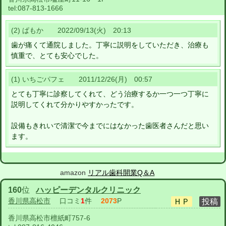
tel:
087-813-1666
(2) ぱもか 2022/09/13(火) 20:13
歯が痛くて通院しました。丁寧に説明をしていただき、治療も
慎重で、とても安心でした。
(1) いちごパフェ 2011/12/26(月) 00:57
とても丁寧に診察してくれて、どう治療するか一つ一つ丁寧に
説明してくれて分かりやすかったです。
設備もきれいで清潔で今までにはなかった歯医者さんだと思い
ます。
amazon
リアル歯科開業Q＆A
160
位
ハッピーデンタルクリニック
香川県高松市
口コミ
1
件
2073
P
香川県高松市檀紙町757-6