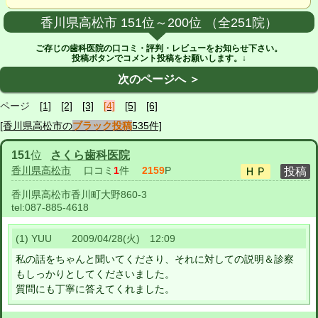
香川県高松市 151位～200位 （全251院）
ご存じの歯科医院の口コミ・評判・レビューをお知らせ下さい。
投稿ボタンでコメント投稿をお願いします。↓
次のページへ ＞
ページ
[1]
[2]
[3]
[4]
[5]
[6]
[香川県高松市の
ブラック投稿
535件]
151
位
さくら歯科医院
香川県高松市
口コミ
1
件
2159
P
香川県高松市香川町大野860-3
tel:
087-885-4618
(1) YUU 2009/04/28(火) 12:09
私の話をちゃんと聞いてくださり、それに対しての説明＆診察
もしっかりとしてくださいました。
質問にも丁寧に答えてくれました。