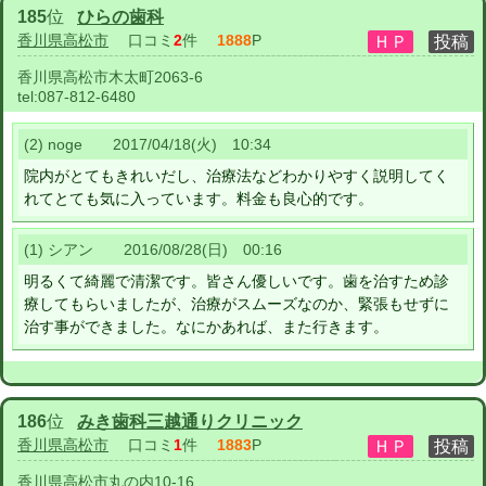
185
位
ひらの歯科
香川県高松市
口コミ
2
件
1888
P
香川県高松市木太町2063-6
tel:
087-812-6480
(2) noge 2017/04/18(火) 10:34
院内がとてもきれいだし、治療法などわかりやすく説明してく
れてとても気に入っています。料金も良心的です。
(1) シアン 2016/08/28(日) 00:16
明るくて綺麗で清潔です。皆さん優しいです。歯を治すため診
療してもらいましたが、治療がスムーズなのか、緊張もせずに
治す事ができました。なにかあれば、また行きます。
186
位
みき歯科三越通りクリニック
香川県高松市
口コミ
1
件
1883
P
香川県高松市丸の内10-16