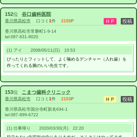
152
位
谷口歯科医院
香川県高松市
口コミ
1
件
2155
P
香川県高松市常磐町1-9-14
tel:
087-831-8020
(1) アイ 2008/05/11(日) 10:53
ぴったりとフィットして、よく噛めるデンチャー（入れ歯）を
作ってくれる腕のいい先生です。
153
位
こまつ歯科クリニック
香川県高松市
口コミ
1
件
2153
P
香川県高松市国分寺町新名694-1
tel:
087-899-6722
(1) 仕事帰り 2020/03/30(月) 22:20