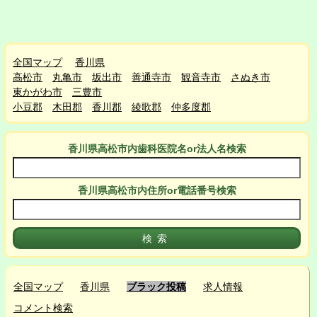
全国マップ
香川県
高松市
丸亀市
坂出市
善通寺市
観音寺市
さぬき市
東かがわ市
三豊市
小豆郡
木田郡
香川郡
綾歌郡
仲多度郡
香川県高松市
内
歯科医院名or法人名検索
香川県高松市
内
住所or電話番号検索
全国マップ
香川県
ブラック投稿
求人情報
コメント検索