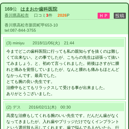
169
位
はまおか歯科医院
香川県高松市
口コミ
3
件
2026
P
香川県高松市新田町甲653-10
tel:
087-844-3755
(3) miniyu 2018/11/06(火) 21:44
今までどこの歯科医院に行っても私の親知らずを抜くのは難し
くて出来ない。との事でしたが、こちらの先生は頑張って抜い
てみましょう。と、初めて言っくれました。術後はさすがに腫
れと痛みを覚悟していましたが、なんと腫れも痛みもほとんど
なかっんです。最高でした。
とても腕の良い先生です。
治療中もとてもリラックスして受ける事が出来ました。
ありがとうございました。
(2) デス 2016/02/11(木) 00:30
高度な治療もしてくれる腕のいい先生です。だんだん歯がなく
なってきましたが、入れ歯やブリッジだけでなくインプラント
という選択肢も示してくれます。歯で悩んでる人がいたら、行