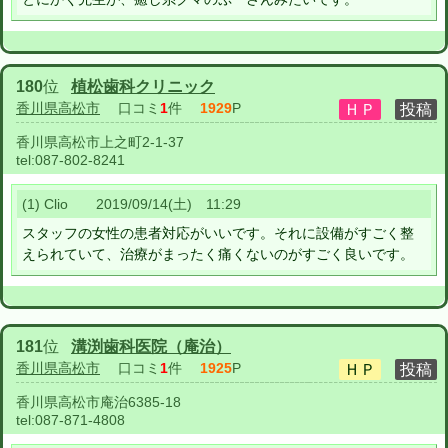
180
位
植松歯科クリニック
香川県高松市
口コミ
1
件
1929
P
香川県高松市上之町2-1-37
tel:
087-802-8241
(1) Clio 2019/09/14(土) 11:29
スタッフの女性の患者対応がいいです。それに設備がすごく整
えられていて、治療がまったく痛くないのがすごく良いです。
181
位
溝渕歯科医院（庵治）
香川県高松市
口コミ
1
件
1925
P
香川県高松市庵治6385-18
tel:
087-871-4808