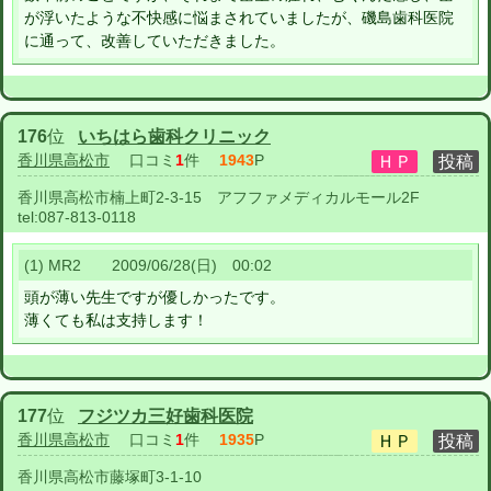
が浮いたような不快感に悩まされていましたが、磯島歯科医院
に通って、改善していただきました。
176
位
いちはら歯科クリニック
香川県高松市
口コミ
1
件
1943
P
香川県高松市楠上町2-3-15 アフファメディカルモール2F
tel:
087-813-0118
(1) MR2 2009/06/28(日) 00:02
頭が薄い先生ですが優しかったです。
薄くても私は支持します！
177
位
フジツカ三好歯科医院
香川県高松市
口コミ
1
件
1935
P
香川県高松市藤塚町3-1-10