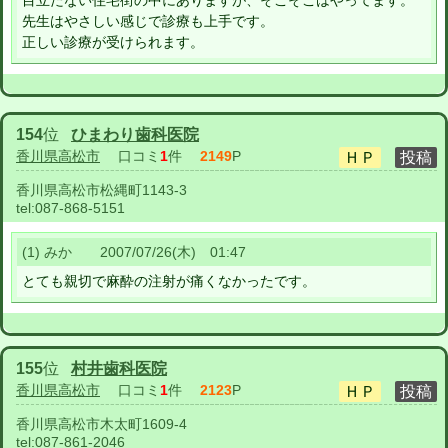
目立たない住宅街の中にありますが、そこそこはやってます。
先生はやさしい感じで診療も上手です。
正しい診療が受けられます。
154
位
ひまわり歯科医院
香川県高松市
口コミ
1
件
2149
P
香川県高松市松縄町1143-3
tel:
087-868-5151
(1) みか 2007/07/26(木) 01:47
とても親切で麻酔の注射が痛くなかったです。
155
位
村井歯科医院
香川県高松市
口コミ
1
件
2123
P
香川県高松市木太町1609-4
tel:
087-861-2046