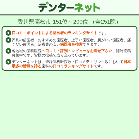
香川県高松市 151位～200位 （全251院）
口コミ・ポイントによる歯医者のランキングサイト
です。
評判の歯医者、おすすめの歯医者、上手い歯医者、腕がいい歯医者、痛
くない歯医者、治療費の安い
歯医者を検索
できます。
各地域の歯科医院の
口コミ・評判・レビューをお寄せ下さい
。随時投稿
募集中です。皆様の投稿で成り立っています。
デンターネットは、登録歯科医院数・口コミ数・リンク数において
日本
最多の情報を誇る
歯科の
口コミランキングサイト
です。