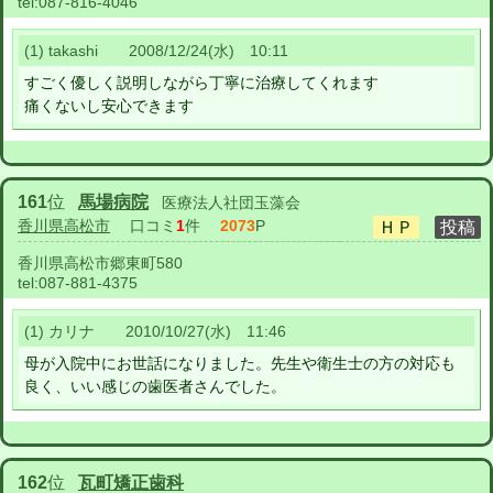
tel:
087-816-4046
(1) takashi 2008/12/24(水) 10:11
すごく優しく説明しながら丁寧に治療してくれます
痛くないし安心できます
161
位
馬場病院
医療法人社団玉藻会
香川県高松市
口コミ
1
件
2073
P
香川県高松市郷東町580
tel:
087-881-4375
(1) カリナ 2010/10/27(水) 11:46
母が入院中にお世話になりました。先生や衛生士の方の対応も
良く、いい感じの歯医者さんでした。
162
位
瓦町矯正歯科