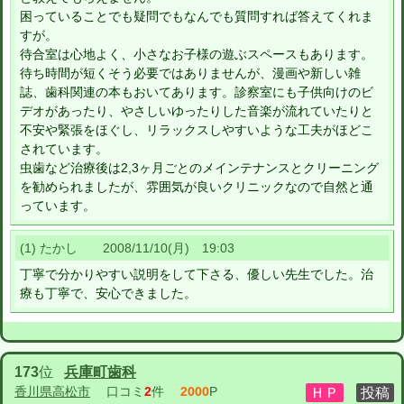
困っていることでも疑問でもなんでも質問すれば答えてくれま
すが。
待合室は心地よく、小さなお子様の遊ぶスペースもあります。
待ち時間が短くそう必要ではありませんが、漫画や新しい雑
誌、歯科関連の本もおいてあります。診察室にも子供向けのビ
デオがあったり、やさしいゆったりした音楽が流れていたりと
不安や緊張をほぐし、リラックスしやすいような工夫がほどこ
されています。
虫歯など治療後は2,3ヶ月ごとのメインテナンスとクリーニング
を勧められましたが、雰囲気が良いクリニックなので自然と通
っています。
(1) たかし 2008/11/10(月) 19:03
丁寧で分かりやすい説明をして下さる、優しい先生でした。治
療も丁寧で、安心できました。
173
位
兵庫町歯科
香川県高松市
口コミ
2
件
2000
P