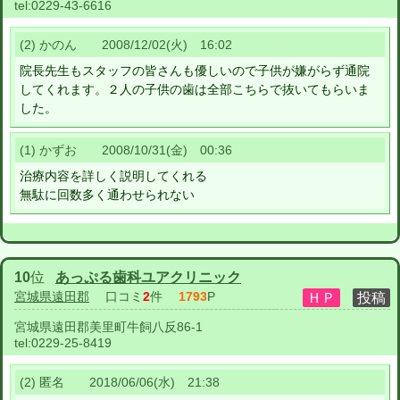
tel:
0229-43-6616
(2) かのん 2008/12/02(火) 16:02
院長先生もスタッフの皆さんも優しいので子供が嫌がらず通院
してくれます。２人の子供の歯は全部こちらで抜いてもらいま
した。
(1) かずお 2008/10/31(金) 00:36
治療内容を詳しく説明してくれる
無駄に回数多く通わせられない
10
位
あっぷる歯科ユアクリニック
宮城県遠田郡
口コミ
2
件
1793
P
宮城県遠田郡美里町牛飼八反86-1
tel:
0229-25-8419
(2) 匿名 2018/06/06(水) 21:38