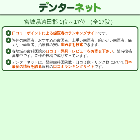
宮城県遠田郡 1位～17位 （全17院）
口コミ・ポイントによる歯医者のランキングサイト
です。
評判の歯医者、おすすめの歯医者、上手い歯医者、腕がいい歯医者、痛
くない歯医者、治療費の安い
歯医者を検索
できます。
各地域の歯科医院の
口コミ・評判・レビューをお寄せ下さい
。随時投稿
募集中です。皆様の投稿で成り立っています。
デンターネットは、登録歯科医院数・口コミ数・リンク数において
日本
最多の情報を誇る
歯科の
口コミランキングサイト
です。