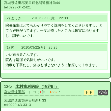
宮城県遠田郡美里町北浦道祖神前44
tel:
0229-34-2421
(2) まっきー 2010/08/09(月) 22:39
院長先生はとてもわかりやすく説明をしてくださいますし、と
ても好感がもてます。一度治療したところは確実に治ります
し、調子いいです。
(1) 純 2010/03/22(月) 23:23
いい歯医者さんです。
院内は清潔で気持ちがいいです。
治療も丁寧だし、痛みも感じないように治療してくれます。
12
位
木村歯科医院（涌谷町）
宮城県遠田郡
口コミ
1
件
1332
P
宮城県遠田郡涌谷町新町33
tel:
0229-43-3313