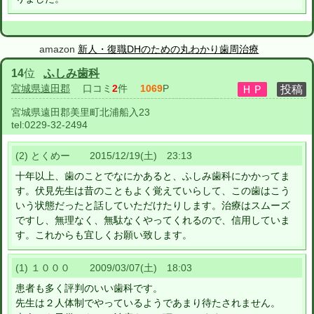
amazon
新人・復職DHのための丸わかり歯周治療
14
位
ふしみ歯科
宮城県遠田郡
口コミ
2
件
1069
P
宮城県遠田郡美里町北浦船入23
tel:
0229-32-2494
(2) とくめー 2015/12/19(土) 23:13
十年以上、歯のことでなにかあると、ふしみ歯科にかかってま
す。伏見先生は昔のこともよく覚えていらして、この歯はこう
いう状態だったと話していただけたりします。治療はスムーズ
ですし、無理なく、無駄なくやってくれるので、信用していま
す。これからも宜しくお願い致します。
(1) １０００ 2009/03/07(土) 18:03
患者も多く評判のいい歯科です。
先生は２人体制でやっているようであまり待たされません。