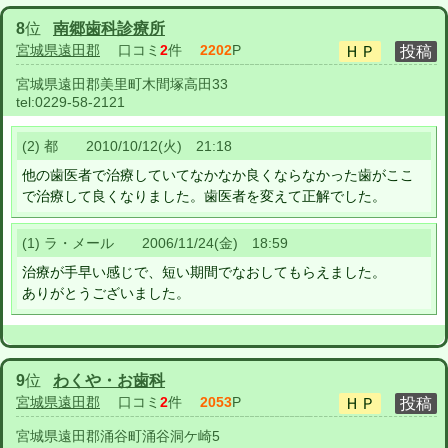
8
位
南郷歯科診療所
宮城県遠田郡
口コミ
2
件
2202
P
宮城県遠田郡美里町木間塚高田33
tel:
0229-58-2121
(2) 都 2010/10/12(火) 21:18
他の歯医者で治療していてなかなか良くならなかった歯がここ
で治療して良くなりました。歯医者を変えて正解でした。
(1) ラ・メール 2006/11/24(金) 18:59
治療が手早い感じで、短い期間でなおしてもらえました。
ありがとうございました。
9
位
わくや・お歯科
宮城県遠田郡
口コミ
2
件
2053
P
宮城県遠田郡涌谷町涌谷洞ケ崎5