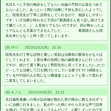
先日久々に子供の検診をしてもらい虫歯の予防のお薬をつめて
もらいました。あっという間の治療に子供も安心したようでし
た。院長先生が丁寧に説明をしてくれるので、相談もしやすい
です。いざ治療が終わると子供が｢看護婦さん色々話し掛けてき
て嫌だったと…｣ 人見知りでもないのですが、顔が怖かったよ
うでなんとも言葉がでませんでした。。。 看護婦さんも指
名出来たらな～と時々思ってしまいます。
(9) ﾕｷﾝｺ 2013/12/12(木) 21:16
院長先生の丁寧な説明と優しい笑顔は治療前の緊張をかなりほ
ぐしてくれます。１度仕事の合間に他の歯医者さんに行ったの
ですが、続けて通う事はなく野田先生に戻ってきました(--;)ただ
ど～しても治療して口を開けたりしている横でｶﾞﾀｺﾞﾄ掃除をし
ているﾓﾘﾓﾘ頭の人が気になり職場違うんじゃ？と思って思わず
二度見してしまいました。
(8) キノコ 2013/10/28(月) 21:21
先日歯医者嫌いの母が詰め物が取れた所の痛みに耐えきれずつ
いに治療に行きました。私が行った時にやたら大きな声で語尾
を伸ばして話す濃いスタッフさんがいて、心配していたのです