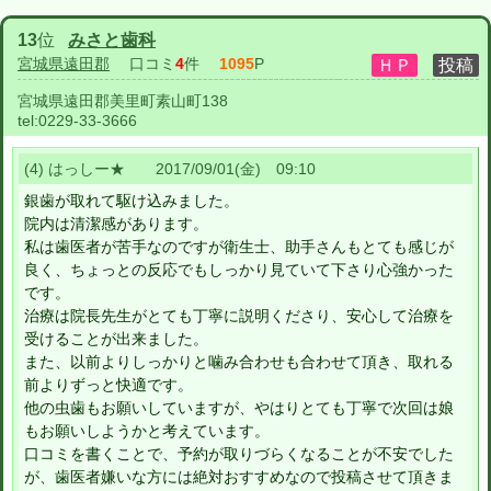
13
位
みさと歯科
宮城県遠田郡
口コミ
4
件
1095
P
宮城県遠田郡美里町素山町138
tel:
0229-33-3666
(4) はっしー★ 2017/09/01(金) 09:10
銀歯が取れて駆け込みました。
院内は清潔感があります。
私は歯医者が苦手なのですが衛生士、助手さんもとても感じが
良く、ちょっとの反応でもしっかり見ていて下さり心強かった
です。
治療は院長先生がとても丁寧に説明くださり、安心して治療を
受けることが出来ました。
また、以前よりしっかりと噛み合わせも合わせて頂き、取れる
前よりずっと快適です。
他の虫歯もお願いしていますが、やはりとても丁寧で次回は娘
もお願いしようかと考えています。
口コミを書くことで、予約が取りづらくなることが不安でした
が、歯医者嫌いな方には絶対おすすめなので投稿させて頂きま