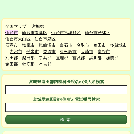
全国マップ
宮城県
仙台市
仙台市青葉区
仙台市宮城野区
仙台市若林区
仙台市太白区
仙台市泉区
石巻市
塩竈市
気仙沼市
白石市
名取市
角田市
多賀城市
岩沼市
登米市
栗原市
東松島市
大崎市
富谷市
刈田郡
柴田郡
伊具郡
亘理郡
宮城郡
黒川郡
加美郡
遠田郡
牡鹿郡
本吉郡
宮城県遠田郡
内
歯科医院名or法人名検索
宮城県遠田郡
内
住所or電話番号検索