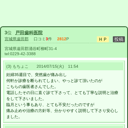
3
位
戸田歯科医院
宮城県遠田郡
口コミ
3
件
2812
P
宮城県遠田郡涌谷町柳町31-4
tel:
0229-42-3388
(3) もちょこ 2014/07/15(火) 11:54
妊婦35週目で、突然歯が痛み出し
何軒か診療を断られてしまい、やっと診て頂いたのが
こちらの歯医者さんでした。
電話したその日に直ぐ診て下さって、とても丁寧な説明と治療
をして下さいました。
臨月という事もあり、とても不安だったのですが
痛み止めや治療の方針等、分かりやすく説明して下さり安心し
ました。