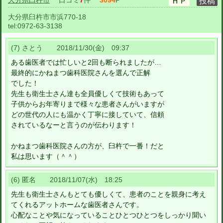
大分県臼杵市
口コミ
7
件
3094
P
大分県臼杵市市浜770-18
tel:
0972-63-3138
(7) さとう 2018/11/30(金) 09:37
ある歯医者では忙しいと2回も断られましたが…
最終的にかねまつ歯科医院さんを選んで正解
でした！
先生も衛生士さん達も全員優しくて技術もあって
子供からお年寄りまで様々な患者さんがいますが
どの世代の人にも温かく丁寧に接していて、信頼
されているなーと言うのが伝わります！
かねまつ歯科医院さんの方が、臼杵で一番！だと
私は思います（＾＾）
(6) 匿名 2018/11/07(水) 18:25
先生も衛生士さんもとても優しくて、患者のことを親身に考え
てくれるアットホームな歯医者さんです。
心配なことや気になっていることひとつひとつをしっかり聞い