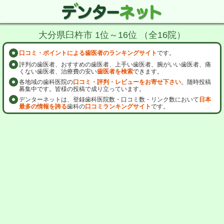
大分県臼杵市 1位～16位 （全16院）
口コミ・ポイントによる歯医者のランキングサイト
です。
評判の歯医者、おすすめの歯医者、上手い歯医者、腕がいい歯医者、痛
くない歯医者、治療費の安い
歯医者を検索
できます。
各地域の歯科医院の
口コミ・評判・レビューをお寄せ下さい
。随時投稿
募集中です。皆様の投稿で成り立っています。
デンターネットは、登録歯科医院数・口コミ数・リンク数において
日本
最多の情報を誇る
歯科の
口コミランキングサイト
です。