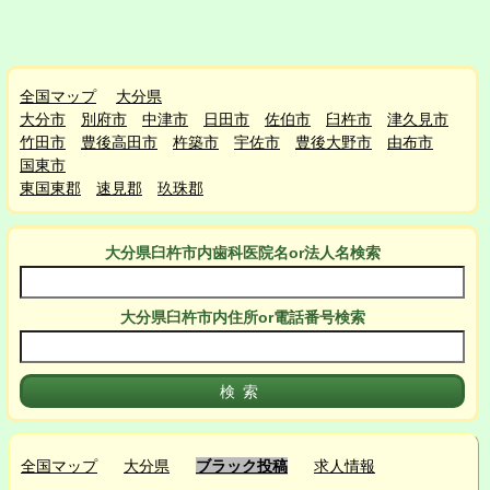
全国マップ
大分県
大分市
別府市
中津市
日田市
佐伯市
臼杵市
津久見市
竹田市
豊後高田市
杵築市
宇佐市
豊後大野市
由布市
国東市
東国東郡
速見郡
玖珠郡
大分県臼杵市
内
歯科医院名or法人名検索
大分県臼杵市
内
住所or電話番号検索
全国マップ
大分県
ブラック投稿
求人情報