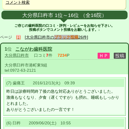
コメント検索
大分県臼杵市 1位～16位 （全16院）
ご存じの歯科医院の口コミ・評判・レビューをお知らせ下さい。
投稿ボタンでコメント投稿をお願いします。↓
ページ
[1]
[大分県臼杵市の
ブラック投稿
26件]
1
位
こながわ歯科医院
大分県臼杵市
口コミ
7
件
7234
P
大分県臼杵市港町東9組
tel:
0972-63-2121
(7) 歯痛王 2016/12/13(火) 09:39
昨日は診療時間終了後の急な対応ありがとうございました。
激痛もなくなり、夕食（遅くですが）も摂れ、睡眠もしっかり
とれました。
ありがとうございましたの一言です！
(6) 臼杵 2009/06/20(土) 10:55