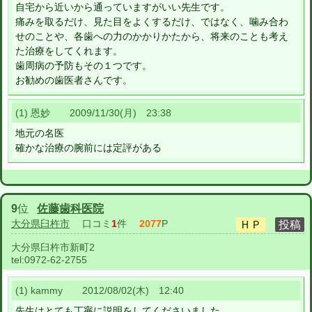
自宅から近いから通っていますがいい先生です。
痛みを取るだけ、見た目をよくするだけ、ではなく、噛み合わ
せのことや、各歯への力のかかりかたから、将来のことも考え
た治療をしてくれます。
歯周病の予防もその１つです。
お勧めの歯医者さんです。
(1) 恩妙 2009/11/30(月) 23:38
地元の名医
確かな治療の腕前には定評がある
9
位
佐藤歯科医院
大分県臼杵市
口コミ
1
件
2077
P
大分県臼杵市新町2
tel:
0972-62-2755
(1) kammy 2012/08/02(木) 12:40
先生はとても丁寧に説明をしてくださいました。