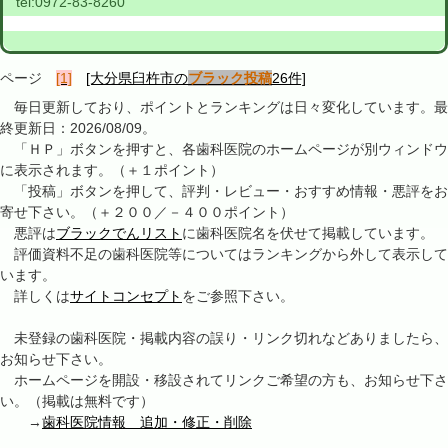
tel:
0972-83-8260
ページ
[1]
[大分県臼杵市の
ブラック投稿
26件]
毎日更新しており、ポイントとランキングは日々変化しています。最
終更新日：2026/08/09。
「ＨＰ」ボタンを押すと、各歯科医院のホームページが別ウィンドウ
に表示されます。（＋１ポイント）
「投稿」ボタンを押して、評判・レビュー・おすすめ情報・悪評をお
寄せ下さい。（＋２００／－４００ポイント）
悪評は
ブラックでんリスト
に歯科医院名を伏せて掲載しています。
評価資料不足の歯科医院等についてはランキングから外して表示して
います。
詳しくは
サイトコンセプト
をご参照下さい。
未登録の歯科医院・掲載内容の誤り・リンク切れなどありましたら、
お知らせ下さい。
ホームページを開設・移設されてリンクご希望の方も、お知らせ下さ
い。（掲載は無料です）
→
歯科医院情報 追加・修正・削除