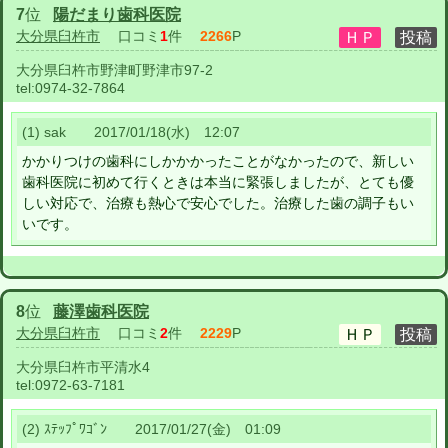
7
位
陽だまり歯科医院
大分県臼杵市
口コミ
1
件
2266
P
大分県臼杵市野津町野津市97-2
tel:
0974-32-7864
(1) sak 2017/01/18(水) 12:07
かかりつけの歯科にしかかかったことがなかったので、新しい
歯科医院に初めて行くときは本当に緊張しましたが、とても優
しい対応で、治療も熱心で安心でした。治療した歯の調子もい
いです。
8
位
藤澤歯科医院
大分県臼杵市
口コミ
2
件
2229
P
大分県臼杵市平清水4
tel:
0972-63-7181
(2) ｽﾃｯﾌﾟﾜｺﾞﾝ 2017/01/27(金) 01:09