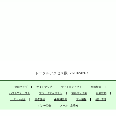
トータルアクセス数: 761024267
全国マップ
サイトマップ
サイトコンセプト
全国検索
ベストでんリスト
ブラックでんリスト
歯科リンク集
新着投稿
コメント検索
患者評価
歯科用語集
求人情報
統計情報
バナー広告
メール：
永峰光