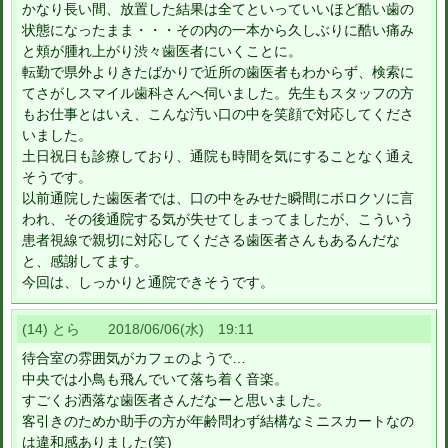
かなり長い間、放置した結果は全てといっていいほど酷い歯の
状態になったまま・・・その内の一本から久しぶりに酷い痛み
と頬が腫れ上がり渋々歯医者にいくことに。
転勤で県外よりきたばかりで近所の歯医者もわからず、検索に
てさがしスマイル歯科さんへ伺いました。先生もスタッフの方
もお仕事とはいえ、こんな汚い口の中を笑顔で対応してくださ
いました。
土日祝日も診療しており、通院も時間を気にすることなく通え
そうです。
以前通院した歯医者では、口の中をみせた瞬間にボロクソに言
われ、その後通院する気が失せてしまってましたが、こういう
患者視線で親切に対応してくださる歯医者さんもあるんだな
と、感謝してます。
今回は、しっかりと通院できそうです。
(14) とら 2018/06/06(水) 19:11
待合室の雰囲気がカフェのようで…
中央では小鳥も飛んでいて落ち着く音楽。
すごくお洒落な歯医者さんだなーと思いました。
客引きのためか助手の方が年齢問わず結構なミニスカートなの
は違和感ありました(笑)