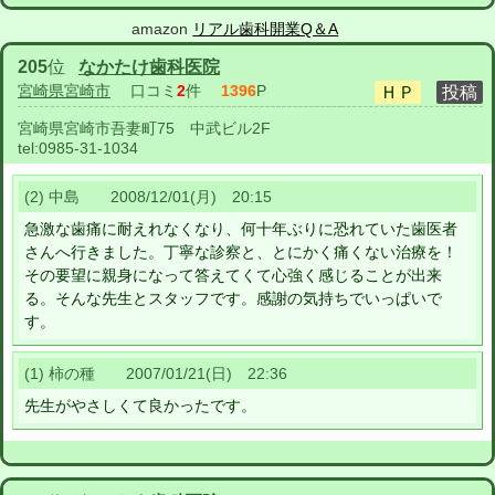
amazon
リアル歯科開業Q＆A
205
位
なかたけ歯科医院
宮崎県宮崎市
口コミ
2
件
1396
P
宮崎県宮崎市吾妻町75 中武ビル2F
tel:
0985-31-1034
(2) 中島 2008/12/01(月) 20:15
急激な歯痛に耐えれなくなり、何十年ぶりに恐れていた歯医者
さんへ行きました。丁寧な診察と、とにかく痛くない治療を！
その要望に親身になって答えてくて心強く感じることが出来
る。そんな先生とスタッフです。感謝の気持ちでいっぱいで
す。
(1) 柿の種 2007/01/21(日) 22:36
先生がやさしくて良かったです。