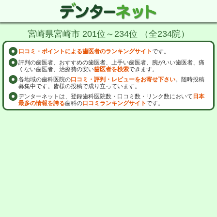
宮崎県宮崎市 201位～234位 （全234院）
口コミ・ポイントによる歯医者のランキングサイト
です。
評判の歯医者、おすすめの歯医者、上手い歯医者、腕がいい歯医者、痛
くない歯医者、治療費の安い
歯医者を検索
できます。
各地域の歯科医院の
口コミ・評判・レビューをお寄せ下さい
。随時投稿
募集中です。皆様の投稿で成り立っています。
デンターネットは、登録歯科医院数・口コミ数・リンク数において
日本
最多の情報を誇る
歯科の
口コミランキングサイト
です。