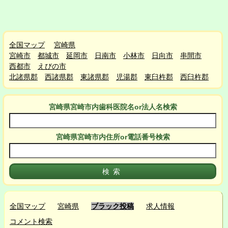
全国マップ
宮崎県
宮崎市
都城市
延岡市
日南市
小林市
日向市
串間市
西都市
えびの市
北諸県郡
西諸県郡
東諸県郡
児湯郡
東臼杵郡
西臼杵郡
宮崎県宮崎市
内
歯科医院名or法人名検索
宮崎県宮崎市
内
住所or電話番号検索
全国マップ
宮崎県
ブラック投稿
求人情報
コメント検索