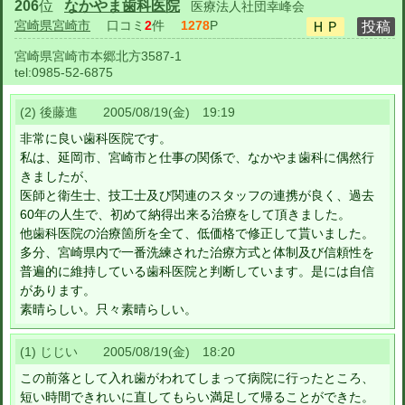
206
位
なかやま歯科医院
医療法人社団幸峰会
宮崎県宮崎市
口コミ
2
件
1278
P
宮崎県宮崎市本郷北方3587-1
tel:
0985-52-6875
(2) 後藤進 2005/08/19(金) 19:19
非常に良い歯科医院です。
私は、延岡市、宮崎市と仕事の関係で、なかやま歯科に偶然行
きましたが、
医師と衛生士、技工士及び関連のスタッフの連携が良く、過去
60年の人生で、初めて納得出来る治療をして頂きました。
他歯科医院の治療箇所を全て、低価格で修正して貰いました。
多分、宮崎県内で一番洗練された治療方式と体制及び信頼性を
普遍的に維持している歯科医院と判断しています。是には自信
があります。
素晴らしい。只々素晴らしい。
(1) じじい 2005/08/19(金) 18:20
この前落として入れ歯がわれてしまって病院に行ったところ、
短い時間できれいに直してもらい満足して帰ることができた。