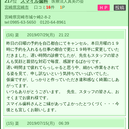
217
位
スマイル歯科
医療法人真美の会
宮崎県宮崎市
口コミ
16
件
1
P
宮崎県宮崎市城ケ崎2-8-2
tel:
0985-63-5650 0120-64-8961
(16) 楽 2019/07/29(月) 21:22
昨日の日曜の予約を自己都合にてキャンセル。本日月曜の１９
時に予約を入れるも仕事の都合で更に１９時半に変更していた
だきました。遅い時間の診療でしたが、先生もスタッフの皆さ
んも笑顔と親切な対応で毎度、感謝するばかりです。
遅い時間まで疲れてらっしゃると思う中、細かい作業をされて
る姿を見て、申し訳ないという気持ちでいっぱいでした。
仮歯ですが、しっかりと作っていただき違和感なく綺麗にしあ
がってます。
いつもありがとうございます。 先生、スタッフの皆さん、お
そくまでお疲れ様です。
スマイル歯科さんとご縁があってよかったとつくづく・・・今
後とも宜しくお願いします。
(15) 楽 2019/07/15(月) 06:39