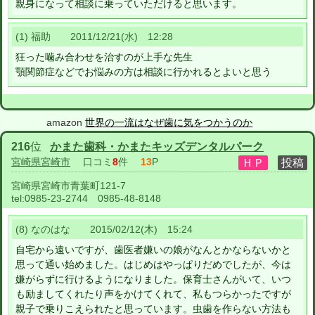
親身になって相談に乗っていただけると思います。
(1) 福助 2011/12/21(水) 12:28
狂った噛み合わせを治すのが上手な先生
顎関節症などでお悩みの方は相談に行かれるとよいと思う
amazon
世界の一流はなぜ歯に気をつかうのか
216
位
かまた歯科・かまたキッズデンタルパーク
宮崎県宮崎市
口コミ
8
件
13
P
宮崎県宮崎市青葉町121-7
tel:
0985-23-2744 0985-48-8148
(8) なのはな 2015/02/12(木) 15:24
自宅から遠いですが、歯医者嫌いの娘がなんとかならないかと
思って通い始めました。はじめはやっぱりだめでしたが、今は
嫌がらずに行けるようになりました。保育士さんがいて、いつ
も励ましてくれたり声をかけてくれて、私もつらかったですが
親子で乗りこえられたと思っています。虫歯を作らない方法も