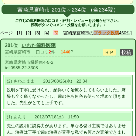
宮崎県宮崎市 201位～234位 （全234院）
ご存じの歯科医院の口コミ・評判・レビューをお知らせ下さい。
投稿ボタンでコメント投稿をお願いします。↓
ページ
[1]
[2]
[3]
[4]
[5]
[宮崎県宮崎市の
ブラック投稿
460件]
201
位
いわた歯科医院
宮崎県宮崎市
口コミ
2
件
1440
P
宮崎県宮崎市橘通東4-5-2
tel:
0985-22-3308
(2) さわこまま 2015/08/26(水) 22:34
説明を丁寧に受けられ、納得いく治療をしてもらいました。麻
酔も全く痛くなかったし、歯の色も何色も使って埋めて頂きま
した。先生がとても上手です。
(1) あんり 2012/07/18(水) 11:50
先生の説明に説得力があります。単なる儲け主義ではありませ
ん。治療は丁寧で歯の治療が苦手な私でも何とか完治できまし