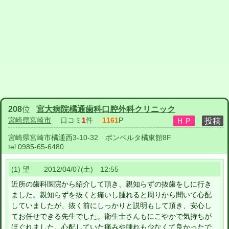
208
位
宮大病院橘通歯科口腔外科クリニック
宮崎県宮崎市
口コミ
1
件
1161
P
宮崎県宮崎市橘通西3-10-32 ボンベルタ橘東館8F
tel:
0985-65-6480
(1) 望 2012/04/07(土) 12:55
近所の歯科医院から紹介して頂き、親知らずの抜歯をしに行き
ました。親知らずを抜くと痛いし腫れると周りから聞いて心配
していましたが、抜く前にしっかりと説明もして頂き、安心し
てお任せできる先生でした。衛生士さんもにこやかで気持ちが
ほぐれました。心配していた痛みや腫れも少なくて良かったで