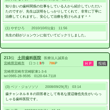
知り合いの歯科関係の仕事をしている人から紹介していただい
たのですが、先生は説明をしっかりしてくれて、非常に丁寧に
治療してくれますし、安心して治療を受けられます＾＾
(1) やすひろ 2010/10/01(金) 11:56
先生の顔がジョンウンに似ていてビックリしました。
213
位
土田歯科医院
医療法人誠英会
宮崎県宮崎市
口コミ
3
件
786
P
宮崎県宮崎市宮崎駅東1-3-6
tel:
0985-28-9595 0120-64-7118
(3) ベソ・ジョソソソ 2008/09/29(月) 03:14
歯チャンネル８８の回答者として有名な渡辺徹也先生がいらっ
しゃる歯科医院です。