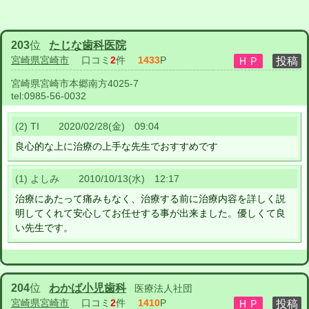
203
位
たじな歯科医院
宮崎県宮崎市
口コミ
2
件
1433
P
宮崎県宮崎市本郷南方4025-7
tel:
0985-56-0032
(2) TI 2020/02/28(金) 09:04
良心的な上に治療の上手な先生でおすすめです
(1) よしみ 2010/10/13(水) 12:17
治療にあたって痛みもなく、治療する前に治療内容を詳しく説
明してくれて安心してお任せする事が出来ました。優しくて良
い先生です。
204
位
わかば小児歯科
医療法人社団
宮崎県宮崎市
口コミ
2
件
1410
P