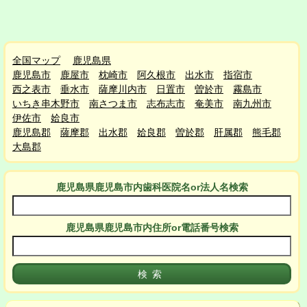
全国マップ
鹿児島県
鹿児島市
鹿屋市
枕崎市
阿久根市
出水市
指宿市
西之表市
垂水市
薩摩川内市
日置市
曽於市
霧島市
いちき串木野市
南さつま市
志布志市
奄美市
南九州市
伊佐市
姶良市
鹿児島郡
薩摩郡
出水郡
姶良郡
曽於郡
肝属郡
熊毛郡
大島郡
鹿児島県鹿児島市
内
歯科医院名or法人名検索
鹿児島県鹿児島市
内
住所or電話番号検索