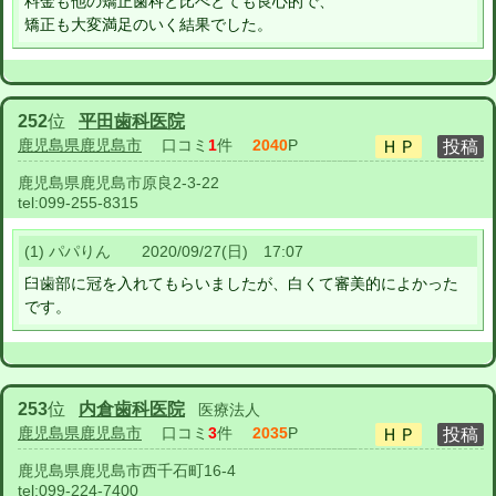
料金も他の矯正歯科と比べとても良心的で、
矯正も大変満足のいく結果でした。
252
位
平田歯科医院
鹿児島県鹿児島市
口コミ
1
件
2040
P
鹿児島県鹿児島市原良2-3-22
tel:
099-255-8315
(1) パパりん 2020/09/27(日) 17:07
臼歯部に冠を入れてもらいましたが、白くて審美的によかった
です。
253
位
内倉歯科医院
医療法人
鹿児島県鹿児島市
口コミ
3
件
2035
P
鹿児島県鹿児島市西千石町16-4
tel:
099-224-7400