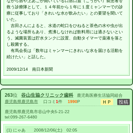
ながら唇や上あごが開いている口唇口蓋（こうがい）裂患者を
救う診療隊として、１４年前から１年に１度ミャンマーでの診
療に従事しており「きれいな水が飲みたい」との要望を聞いて
いた。
吉田さんによると、水道の蛇口をひねると茶色の水や虫が出
るような場所もあり、煮沸しなければ飲料用には適さないとい
う。滅菌装置は貯水タンクに設置、自動タイマーで薬液を落と
し殺菌する。
有馬会長は「数年はミャンマーにきれいな水を届ける活動を
続けたい」と話した。
2009/12/14 南日本新聞
263
位
谷山生協クリニック歯科
鹿児島医療生活協同組合
鹿児島県鹿児島市
口コミ
1
件
1990
P
鹿児島県鹿児島市谷山中央5-21-22
tel:
099-267-6480
(1) にゃあ 2008/12/06(土) 02:05