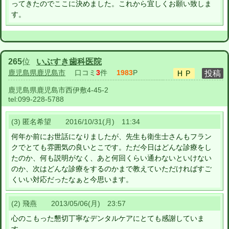
ってきたのでここに決めました。これから宜しくお願い致しま
す。
265
位
いぶすき歯科医院
鹿児島県鹿児島市
口コミ
3
件
1983
P
鹿児島県鹿児島市西伊敷4-45-2
tel:
099-228-5788
(3) 匿名希望 2016/10/31(月) 11:34
何年か前にお世話になりましたが、先生も衛生士さんもフラン
クでとても雰囲気の良いとこです。ただ今日はどんな診療をし
たのか、何も説明がなく、あと何回くらい通わないといけない
のか、次はどんな診療をするのかまで教えていただければすご
くいい対応だったなぁと今思います。
(2) 飛燕 2013/05/06(月) 23:57
心のこもった懇切丁寧なデンタルケアにとても感謝していま