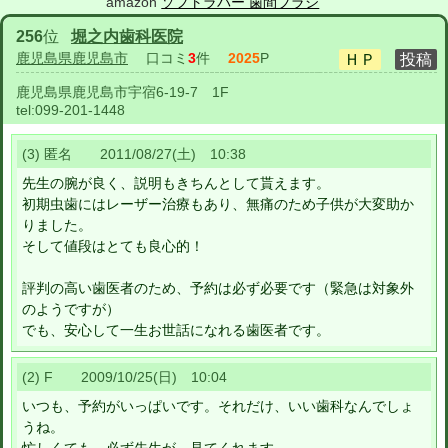
amazon
ソフトラバー 歯間ブラシ
256
位
堀之内歯科医院
鹿児島県鹿児島市
口コミ
3
件
2025
P
鹿児島県鹿児島市宇宿6-19-7 1F
tel:
099-201-1448
(3) 匿名 2011/08/27(土) 10:38
先生の腕が良く、説明もきちんとして貰えます。
初期虫歯にはレーザー治療もあり、無痛のため子供が大変助か
りました。
そして値段はとても良心的！
評判の高い歯医者のため、予約は必ず必要です（緊急は対象外
のようですが）
でも、安心して一生お世話になれる歯医者です。
(2) F 2009/10/25(日) 10:04
いつも、予約がいっぱいです。それだけ、いい歯科なんでしょ
うね。