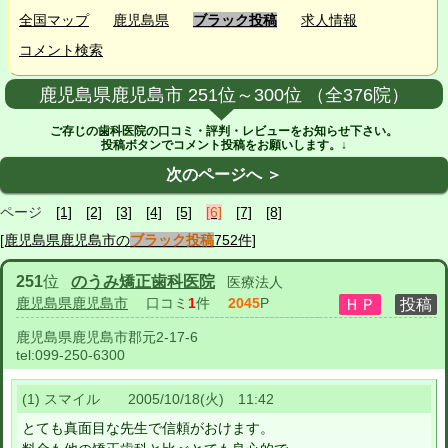
全国マップ
鹿児島県
ブラック投稿
求人情報
コメント検索
鹿児島県鹿児島市 251位～300位 （全376院）
ご存じの歯科医院の口コミ・評判・レビューをお知らせ下さい。
投稿ボタンでコメント投稿をお願いします。↓
次のページへ ＞
ページ
[1]
[2]
[3]
[4]
[5]
[6]
[7]
[8]
[鹿児島県鹿児島市の
ブラック投稿
752件]
251
位
のうみ矯正歯科医院
医療法人
鹿児島県鹿児島市
口コミ
1
件
2045
P
鹿児島県鹿児島市郡元2-17-6
tel:
099-250-6300
(1) スマイル 2005/10/18(火) 11:42
とても真面目な先生で信頼がおけます。