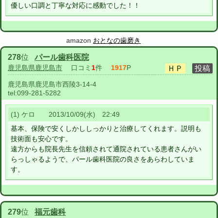
優しい口調と丁寧な対応に感動でした！！
amazon
おとなの歯磨き
278
位
パール歯科医院
鹿児島県鹿児島市
口コミ
1
件
1917
P
鹿児島県鹿児島市西陵3-14-4
tel:
099-281-5282
(1) ケロ 2013/10/09(水) 22:49
基本、保険で安くしかししっかりと治療してくれます。説明も
技術面も安心です。
遠方からも院長先生を信頼されて通院されている患者さんがい
らっしゃるようで、パール歯科医院の良さをあらわしていま
す。
279
位
福元歯科