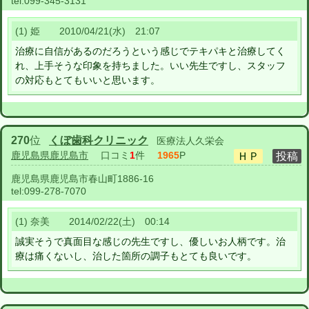
tel:
099-345-3131
(1) 姫 2010/04/21(水) 21:07
治療に自信があるのだろうという感じでテキパキと治療してく
れ、上手そうな印象を持ちました。いい先生ですし、スタッフ
の対応もとてもいいと思います。
270
位
くぼ歯科クリニック
医療法人久栄会
鹿児島県鹿児島市
口コミ
1
件
1965
P
鹿児島県鹿児島市春山町1886-16
tel:
099-278-7070
(1) 奈美 2014/02/22(土) 00:14
誠実そうで真面目な感じの先生ですし、優しいお人柄です。治
療は痛くないし、治した箇所の調子もとても良いです。