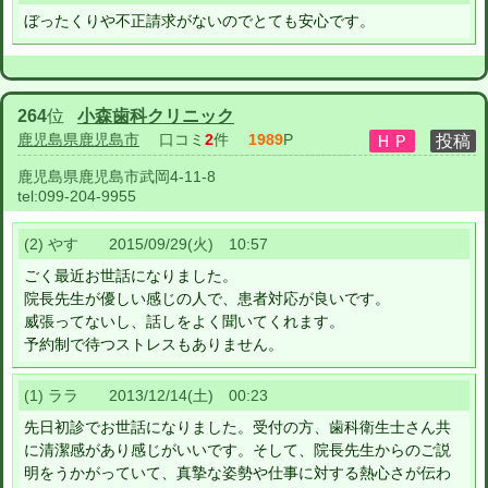
ぼったくりや不正請求がないのでとても安心です。
264
位
小森歯科クリニック
鹿児島県鹿児島市
口コミ
2
件
1989
P
鹿児島県鹿児島市武岡4-11-8
tel:
099-204-9955
(2) やす 2015/09/29(火) 10:57
ごく最近お世話になりました。
院長先生が優しい感じの人で、患者対応が良いです。
威張ってないし、話しをよく聞いてくれます。
予約制で待つストレスもありません。
(1) ララ 2013/12/14(土) 00:23
先日初診でお世話になりました。受付の方、歯科衛生士さん共
に清潔感があり感じがいいです。そして、院長先生からのご説
明をうかがっていて、真摯な姿勢や仕事に対する熱心さが伝わ