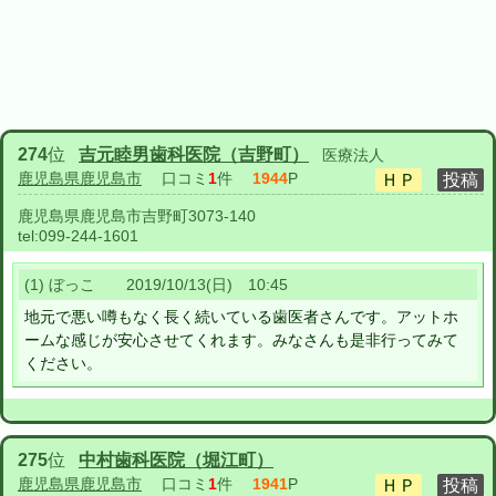
274
位
吉元睦男歯科医院（吉野町）
医療法人
鹿児島県鹿児島市
口コミ
1
件
1944
P
鹿児島県鹿児島市吉野町3073-140
tel:
099-244-1601
(1) ぼっこ 2019/10/13(日) 10:45
地元で悪い噂もなく長く続いている歯医者さんです。アットホ
ームな感じが安心させてくれます。みなさんも是非行ってみて
ください。
275
位
中村歯科医院（堀江町）
鹿児島県鹿児島市
口コミ
1
件
1941
P