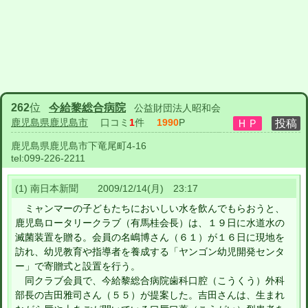
262
位
今給黎総合病院
公益財団法人昭和会
鹿児島県鹿児島市
口コミ
1
件
1990
P
鹿児島県鹿児島市下竜尾町4-16
tel:
099-226-2211
(1) 南日本新聞 2009/12/14(月) 23:17
ミャンマーの子どもたちにおいしい水を飲んでもらおうと、
鹿児島ロータリークラブ（有馬桂会長）は、１９日に水道水の
滅菌装置を贈る。会員の名嶋博さん（６１）が１６日に現地を
訪れ、幼児教育や指導者を養成する「ヤンゴン幼児開発センタ
ー」で寄贈式と設置を行う。
同クラブ会員で、今給黎総合病院歯科口腔（こうくう）外科
部長の吉田雅司さん（５５）が提案した。吉田さんは、生まれ