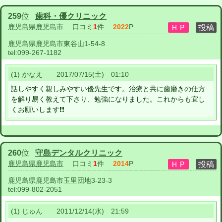
259
位
歯科・優クリニック
鹿児島県鹿児島市
口コミ
1
件
2022
P
鹿児島県鹿児島市東谷山1-54-8
tel:
099-267-1182
(1) かなえ 2017/07/15(土) 01:10
話しやすく親しみやすい優先生です。治療と共に歯磨きの仕方
を解り易く教えて下さり、勉強になりました。これからも宜し
くお願いします❗❗
260
位
守島デンタルクリニック
鹿児島県鹿児島市
口コミ
1
件
2014
P
鹿児島県鹿児島市玉里団地3-23-3
tel:
099-802-2051
(1) じゅん 2011/12/14(水) 21:59