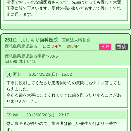
清潔でおしゃれな歯医者さんです。先生はとっても優しく大変
丁寧に診て下さいます。受付の品の良い方もすごく優しくて気
楽に通えます。
261
位
よしもり歯科医院
医療法人晴花会
鹿児島県鹿児島市
口コミ
4
件
2004
P
鹿児島県鹿児島市宇宿4-38-5
tel:
099-201-0418
(4) 匿名 2014/03/23(日) 15:52
丁寧に説明してくださり患者側からの質問にも快く回答しても
らえました。
今ある歯を大事にしてくれてすぐに歯を削ったりすることがあ
りませんでした。
(3) kei 2013/08/20(火) 23:17
恐い歯医者が多いので、歯医者は優しい先生が何より一番で
す。