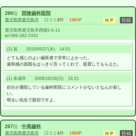
266
位
西陵歯科医院
鹿児島県鹿児島市
口コミ
2
件
1981
P
鹿児島県鹿児島市西陵5-6-11
tel:
099-282-2332
(2) 翁 2010/05/27(木) 14:51
とても感じのよい歯医者で非常によかった。
違和感の原因をはっきり言ってくれて、処置してもらえた。
(1) 未成年 2008/10/19(日) 15:21
自分が通院している歯科医院にコメントがないとなんか寂し
い。
明るい先生で親切ですよ。
267
位
中馬歯科
鹿児島県鹿児島市
口コミ
1
件
1980
P