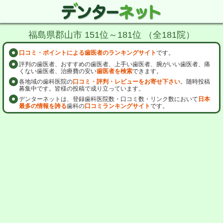
福島県郡山市 151位～181位 （全181院）
口コミ・ポイントによる歯医者のランキングサイト
です。
評判の歯医者、おすすめの歯医者、上手い歯医者、腕がいい歯医者、痛
くない歯医者、治療費の安い
歯医者を検索
できます。
各地域の歯科医院の
口コミ・評判・レビューをお寄せ下さい
。随時投稿
募集中です。皆様の投稿で成り立っています。
デンターネットは、登録歯科医院数・口コミ数・リンク数において
日本
最多の情報を誇る
歯科の
口コミランキングサイト
です。