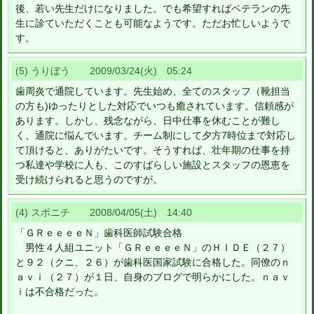
後、若い先生だけになりました。でも希望すればベテランの先
生に診ていただくことも可能なようです。ただお忙しいようで
す。
(5) うりぼう 2009/03/24(火) 05:24
歯周炎で通院しています。先生始め、全てのスタッフ（靴担当
の方も)ゆったりとした対応でいつも癒されています。信頼感が
あります。しかし、残念ながら、日中仕事を休むことが難し
く、通院に悩んでいます。チーム制にして夕方7時位まで対応し
て頂けると、ありがたいです。そうすれば、壮年期の仕事を持
つ私達や学校に人も、このすばらしい施設とスタッフの恩恵を
受け続けられると思うのですが。
(4) スポニチ 2008/04/05(土) 14:40
「ＧＲｅｅｅｅＮ」歯科医師試験合格
男性４人組ユニット「ＧＲｅｅｅｅＮ」のＨＩＤＥ（２７）
と９２（クニ、２６）が歯科医国家試験に合格した。同僚のｎ
ａｖｉ（２７）が１日、自身のブログで明らかにした。ｎａｖ
ｉは不合格だった。