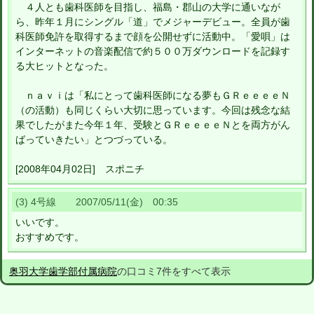
４人とも歯科医師を目指し、福島・郡山の大学に通いなが
ら、昨年１月にシングル「道」でメジャーデビュー。全員が歯
科医師免許を取得するまで顔を公開せずに活動中。「愛唄」は
インターネットの音楽配信で約５００万ダウンロードを記録す
る大ヒットとなった。
ｎａｖｉは「私にとって歯科医師になる夢もＧＲｅｅｅｅＮ
（の活動）も同じくらい大切に思っています。今回は残念な結
果でしたがまた今年１年、受験とＧＲｅｅｅｅＮとを両方がん
ばっていきたい」とつづっている。
[2008年04月02日] スポニチ
(3) 4号線 2007/05/11(金) 00:35
いいです。
おすすめです。
奥羽大学歯学部付属病院
の口コミ7件をすべて表示