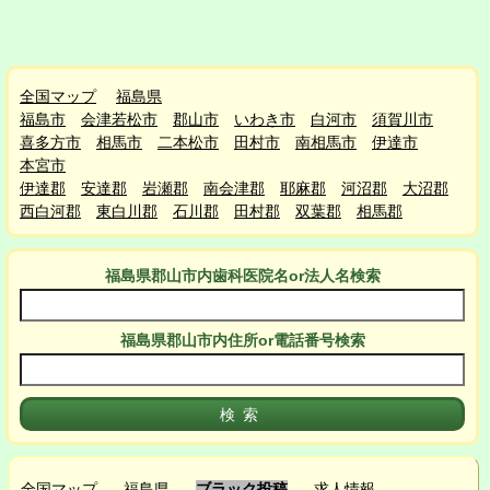
全国マップ
福島県
福島市
会津若松市
郡山市
いわき市
白河市
須賀川市
喜多方市
相馬市
二本松市
田村市
南相馬市
伊達市
本宮市
伊達郡
安達郡
岩瀬郡
南会津郡
耶麻郡
河沼郡
大沼郡
西白河郡
東白川郡
石川郡
田村郡
双葉郡
相馬郡
福島県郡山市
内
歯科医院名or法人名検索
福島県郡山市
内
住所or電話番号検索
全国マップ
福島県
ブラック投稿
求人情報