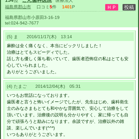
154
位
ごん歯科医院
医療法人
福島県郡山市
口コミ
5
件
1401
P
福島県郡山市小原田3-16-19
tel:
024-942-7677
(5) ま 2016/11/17(木) 13:14
麻酔は全く痛くなく、本当にビックリしました！
治療はとてもスピーディでした。
話し方も優しく落ち着いていて、歯医者恐怖症の私はとても安
心していられました。
ありがとうございました。
(4) たまご 2014/12/04(木) 05:31
いつもお世話になっております。
歯医者と言うと怖いイメージでしたが、先生はじめ、歯科衛生
士のみなさまもとても和やかな雰囲気で、安心して治療をして
頂いています。治療後の説明も分かりやすく、家に帰っても自
分で頑張ろうと励みになります。余談ですが、治療以外の雑
談、楽しんでいます(^^*)
いつもありがとうございます。