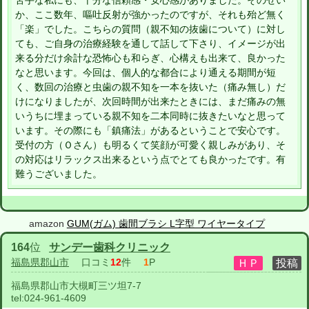
苦手な私にも、十分な信頼感・安心感がありました。そのせい
か、ここ数年、嘔吐反射が強かったのですが、それも殆ど無く
「楽」でした。こちらの質問（親不知の抜歯について）に対し
ても、ご自身の治療経験を通して話して下さり、イメージが出
来る分だけ余計な恐怖心も和らぎ、心構えも出来て、良かった
なと思います。今回は、個人的な都合により通える期間が短
く、数回の治療と虫歯の親不知を一本を抜いた（痛み無し）だ
けになりましたが、次回時間が出来たときには、まだ痛みの無
いうちに埋まっている親不知を二本同時に抜きたいなと思って
います。その際にも「鎮痛法」があるということで安心です。
受付の方（Ｏさん）も明るくて笑顔が可愛く親しみがあり、そ
の対応はリラックス出来るという点でとても良かったです。有
難うございました。
amazon
GUM(ガム) 歯間ブラシ L字型 ワイヤータイプ
164
位
サンデー歯科クリニック
福島県郡山市
口コミ
12
件
1
P
福島県郡山市大槻町三ツ坦7-7
tel:
024-961-4609