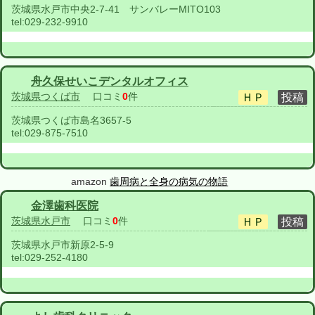
茨城県水戸市中央2-7-41 サンバレーMITO103
tel:
029-232-9910
舟久保せいこデンタルオフィス
茨城県つくば市
口コミ
0
件
茨城県つくば市島名3657-5
tel:
029-875-7510
amazon
歯周病と全身の病気の物語
金澤歯科医院
茨城県水戸市
口コミ
0
件
茨城県水戸市新原2-5-9
tel:
029-252-4180