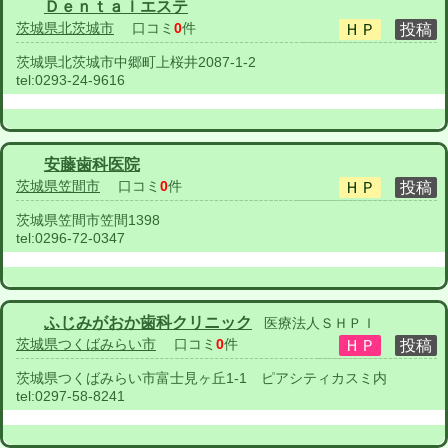
Ｄｅｎｔａｌエステ
茨城県北茨城市
口コミ
0
件
茨城県北茨城市中郷町上桜井2087-1-2
tel:
0293-24-9616
安藤歯科医院
茨城県笠間市
口コミ
0
件
茨城県笠間市笠間1398
tel:
0296-72-0347
ふじみがおか歯科クリニック
医療法人ＳＨＰＩ
茨城県つくばみらい市
口コミ
0
件
茨城県つくばみらい市富士見ヶ丘1-1 ピアシティカスミ内
tel:
0297-58-8241