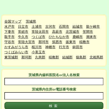
全国マップ
茨城県
水戸市
日立市
土浦市
古河市
石岡市
結城市
龍ケ崎市
下妻市
常総市
常陸太田市
高萩市
北茨城市
笠間市
取手市
牛久市
つくば市
ひたちなか市
鹿嶋市
潮来市
守谷市
常陸大宮市
那珂市
筑西市
坂東市
稲敷市
かすみがうら市
桜川市
神栖市
行方市
鉾田市
つくばみらい市
小美玉市
東茨城郡
那珂郡
久慈郡
稲敷郡
結城郡
猿島郡
北相馬郡
茨城県
内
歯科医院名or法人名検索
茨城県
内
住所or電話番号検索