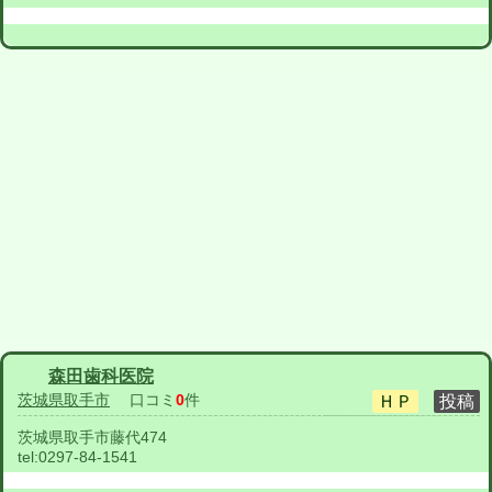
森田歯科医院
茨城県取手市
口コミ
0
件
茨城県取手市藤代474
tel:
0297-84-1541