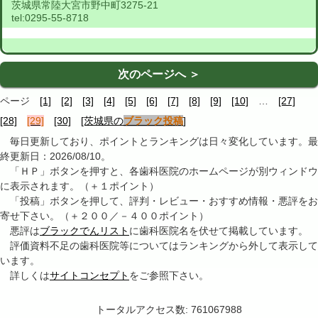
茨城県常陸大宮市野中町3275-21
tel:
0295-55-8718
次のページへ ＞
ページ
[1]
[2]
[3]
[4]
[5]
[6]
[7]
[8]
[9]
[10]
…
[27]
[28]
[29]
[30]
[茨城県の
ブラック投稿
]
毎日更新しており、ポイントとランキングは日々変化しています。最
終更新日：2026/08/10。
「ＨＰ」ボタンを押すと、各歯科医院のホームページが別ウィンドウ
に表示されます。（＋１ポイント）
「投稿」ボタンを押して、評判・レビュー・おすすめ情報・悪評をお
寄せ下さい。（＋２００／－４００ポイント）
悪評は
ブラックでんリスト
に歯科医院名を伏せて掲載しています。
評価資料不足の歯科医院等についてはランキングから外して表示して
います。
詳しくは
サイトコンセプト
をご参照下さい。
トータルアクセス数: 761067988