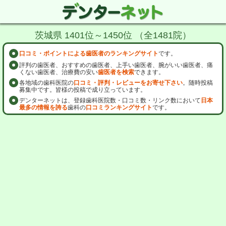
茨城県 1401位～1450位 （全1481院）
口コミ・ポイントによる歯医者のランキングサイト
です。
評判の歯医者、おすすめの歯医者、上手い歯医者、腕がいい歯医者、痛
くない歯医者、治療費の安い
歯医者を検索
できます。
各地域の歯科医院の
口コミ・評判・レビューをお寄せ下さい
。随時投稿
募集中です。皆様の投稿で成り立っています。
デンターネットは、登録歯科医院数・口コミ数・リンク数において
日本
最多の情報を誇る
歯科の
口コミランキングサイト
です。