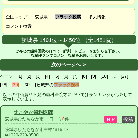
全国マップ
茨城県
ブラック投稿
求人情報
コメント検索
茨城県 1401位～1450位 （全1481院）
ご存じの歯科医院の口コミ・評判・レビューをお知らせ下さい。
投稿ボタンでコメント投稿をお願いします。↓
次のページへ ＞
ページ
[1]
[2]
[3]
[4]
[5]
[6]
[7]
[8]
[9]
[10]
…
[27]
[28]
[29]
[30]
[茨城県の
ブラック投稿
]
以下の評価資料不足の歯科医院等についてはランキングから外して
表示しています。
すこやか歯科医院
茨城県ひたちなか市
口コミ
0
件
茨城県ひたちなか市中根4816-12
tel:
029-229-0500