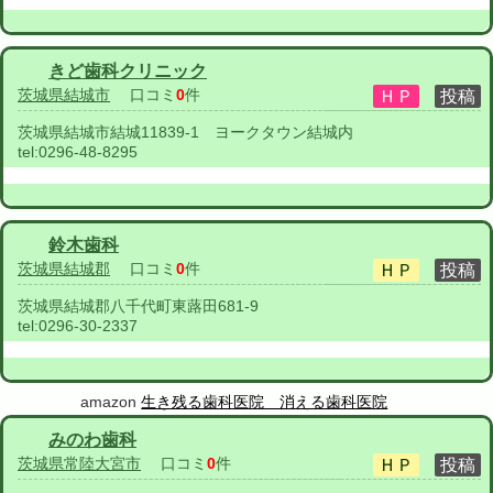
きど歯科クリニック
茨城県結城市
口コミ
0
件
茨城県結城市結城11839-1 ヨークタウン結城内
tel:
0296-48-8295
鈴木歯科
茨城県結城郡
口コミ
0
件
茨城県結城郡八千代町東蕗田681-9
tel:
0296-30-2337
amazon
生き残る歯科医院 消える歯科医院
みのわ歯科
茨城県常陸大宮市
口コミ
0
件