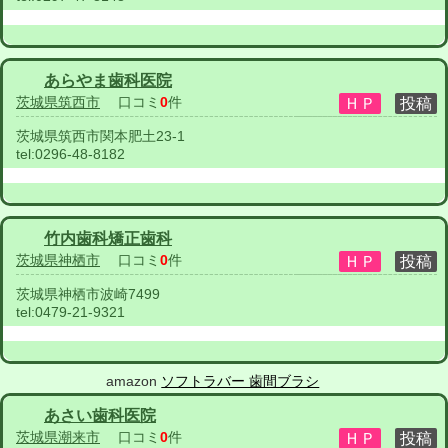
あらやま歯科医院
茨城県筑西市
口コミ
0
件
茨城県筑西市関本肥土23-1
tel:
0296-48-8182
竹内歯科矯正歯科
茨城県神栖市
口コミ
0
件
茨城県神栖市波崎7499
tel:
0479-21-9321
amazon
ソフトラバー 歯間ブラシ
あさい歯科医院
茨城県潮来市
口コミ
0
件