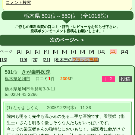
コメント検索
栃木県 501位～550位 （全1015院）
ご存じの歯科医院の口コミ・評判・レビューをお知らせ下さい。
投稿ボタンでコメント投稿をお願いします。↓
次のページへ ＞
ページ
[1]
[2]
[3]
[4]
[5]
[6]
[7]
[8]
[9]
[10]
[11]
[12]
[13]
…
[19]
[20]
[21]
[栃木県の
ブラック投稿
]
501
位
きが歯科医院
栃木県足利市
口コミ
1
件
2306
P
栃木県足利市常見町3-9-11
tel:
0284-43-2266
(1) なかよしくん 2005/12/29(木) 11:36
院内も明るく先生も温かみのある上手な医院です、看護婦（衛
生士）さんも明るく優しそうな人たちがいっぱいです。
今までの歯医者さんの独特なにおいもなく、歯医者に命がけで