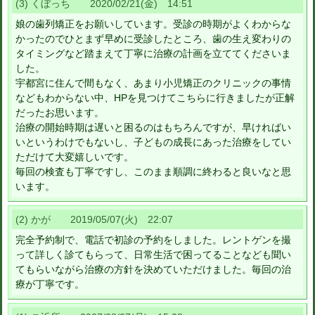
(3) くぼっち 2020/02/21(金) 14:51
娘の歯列矯正をお願いしています。受診の時期がよくわからな
かったのでひとまず早めに受診したところ、歯の生え変わりの
タイミングなど踏まえて丁寧に治療の計画を立ててくださいま
した。
宇都宮に住んで間もなく、あまり小児矯正のクリニックの事情
などもわからない中、HPを見つけてこちらに行きましたが正解
だったお思います。
治療の開始時期は遅いと困るのはもちろんですが、早ければい
いというわけでもないし、子どもの成長にあった治療をしてい
ただけて大変嬉しいです。
毎回の検査も丁寧ですし、このまま順調に終わると良いなと思
います。
(2) かが 2019/05/07(火) 22:07
完全予約制で、電話で初診の予約をしました。レントゲンを撮
って詳しく診てもらって、日常生活で困ってることなども聞い
てもらいながら治療の方針を決めていただけました。毎回の治
療が丁寧です。