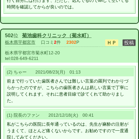
行く自分には行けます、ただし、込んでるのでtelして空いてる
時間を確認してからが良いのでは。
502
位
菊池歯科クリニック（菊水町）
栃木県宇都宮市
口コミ
2
件
2302
P
栃木県宇都宮市菊水町12-20
tel:
028-649-6211
(2) ちゃー 2021/08/23(月) 01:13
前まで行っていた歯医者さんでは難しい言葉の羅列でわかりづ
らかったのですが、こちらの歯医者さんは易しい言葉で丁寧に
説明してくれます。それに患者目線で診てくれて助かりまし
た。
(1) 院長のファン 2012/12/18(火) 00:41
私がこちらの医院に長年通っているのは、先生が麻酔の注射が
うまくて、ほとんど痛くないからです。お勧めですので一度通
院してみてください。