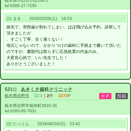
栃木県小山市小山104-1
tel:
0285-27-7100
(1) まき 2015/03/28(土) 16:53
旅先で、突然歯が割れてしまい、ほぼ飛び込み予約、診察して
頂きましたが
、すごく丁寧、全く痛くない！
地元じゃないので、かかりつけの歯科に手紙まで書いて頂いた
のですが、書類代は取らずに応急処置の代金のみ。
大変良心的で、いい先生でした！
ありがとうございました！
521
位
あきくさ歯科クリニック
栃木県佐野市
口コミ
2
件
2273
P
栃木県佐野市堀米町3920-26
tel:
0283-85-7631
(2) たっくん 2018/06/24(日) 23:42