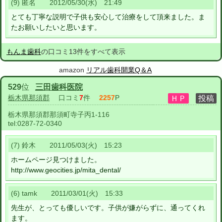
(9) 匿名 2012/05/30(水) 21:49
とても丁寧な説明で子供も安心して治療をして頂来ました。ま
たお願いしたいと思います。
もんま歯科
の口コミ13件をすべて表示
amazon
リアル歯科開業Q＆A
529
位
三田歯科医院
栃木県那須郡
口コミ
7
件
2257
P
栃木県那須郡那須町寺子丙1-116
tel:
0287-72-0340
(7) 鈴木 2011/05/03(火) 15:23
ホームページ見つけました。
http://www.geocities.jp/mita_dental/
(6) tamk 2011/03/01(火) 15:33
先生が、とっても優しいです。子供が嫌がらずに、通ってくれ
ます。