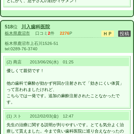
とにかく、息子さんの顔がィケメン！
518
位
川入歯科医院
栃木県鹿沼市
口コミ
2
件
2276
P
栃木県鹿沼市上石川1526-51
tel:
0289-76-3740
(2) 商店 2013/06/26(水) 01:25
優しくて親切です！
他の歯科で麻酔が効かず何回か注射されて「効きにくい体質」
って言われましたけれど、
こちらでは一発です。追加の麻酔注射されたことなかったで
す。
(1) スト 2012/02/03(金) 12:47
先生の治療に関する説明が判りやすいです。とても気分よく治
療して貰えました。今まで良い歯科医院に巡り合えなかったの