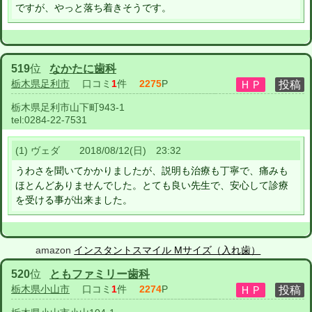
ですが、やっと落ち着きそうです。
519
位
なかたに歯科
栃木県足利市
口コミ
1
件
2275
P
栃木県足利市山下町943-1
tel:
0284-22-7531
(1) ヴェダ 2018/08/12(日) 23:32
うわさを聞いてかかりましたが、説明も治療も丁寧で、痛みも
ほとんどありませんでした。とても良い先生で、安心して診療
を受ける事が出来ました。
amazon
インスタントスマイル Mサイズ（入れ歯）
520
位
ともファミリー歯科
栃木県小山市
口コミ
1
件
2274
P