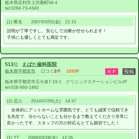
栃木県足利市上渋垂町58-4
tel:
0284-73-4343
(1) 匿名 2007/03/02(金) 21:15
説明が丁寧ですし、安心して治療が任せられます！
子供にも優しくとても満足です。
513
位
えばた歯科医院
栃木県宇都宮市
口コミ
2
件
2283
P
栃木県宇都宮市元今泉7-19-1 クリニックステーションビル2F
tel:
028-660-1482
(2) 恋人 2014/07/05(土) 14:37
全体的にアットホームな雰囲気です。とても誠実で信頼でき
る先生で、分からないことも分かるまで教えてくださり非常に
良かったです。スタッフの方の対応もとても親切でした！
(1) TT 2008/03/28(金) 12:35