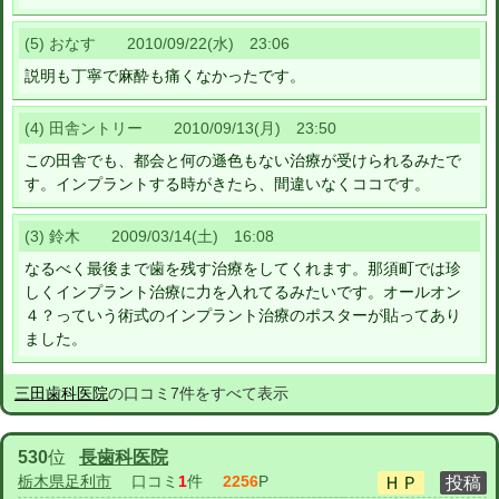
(5) おなす 2010/09/22(水) 23:06
説明も丁寧で麻酔も痛くなかったです。
(4) 田舎ントリー 2010/09/13(月) 23:50
この田舎でも、都会と何の遜色もない治療が受けられるみたで
す。インプラントする時がきたら、間違いなくココです。
(3) 鈴木 2009/03/14(土) 16:08
なるべく最後まで歯を残す治療をしてくれます。那須町では珍
しくインプラント治療に力を入れてるみたいです。オールオン
４？っていう術式のインプラント治療のポスターが貼ってあり
ました。
三田歯科医院
の口コミ7件をすべて表示
530
位
長歯科医院
栃木県足利市
口コミ
1
件
2256
P