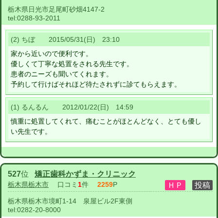
栃木県日光市足尾町砂畑4147-2
tel:
0288-93-2011
(2) ちぼ 2015/05/31(日) 23:10
家から近いので便利です。
優しくて丁寧な処置をされる先生です。
患者のニーズも聞いてくれます。
予約して行けばそれほど待たされずに診てもらえます。
(1) るんるん 2012/01/22(日) 14:59
慎重に処置してくれて、痛むことがほとんどなく、とても優し
い先生です。
527
位
矯正歯科かずま・クリニック
栃木県栃木市
口コミ
1
件
2259
P
栃木県栃木市境町1-14 泉屋ビル2F東側
tel:
0282-20-8000