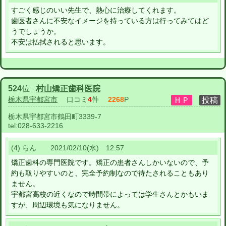
すごく感じのいい先生で、熱心に治療してくれます。
歯医者さんに不安なイメージを持っている方は行ってみてはど
うでしょうか。
不安は払拭されると思います。
524
位
村山矯正歯科医院
栃木県宇都宮市
口コミ
4
件
2268
P
栃木県宇都宮市鶴田町3339-7
tel:
028-633-2216
(4) らん 2021/02/10(水) 12:57
矯正歯科の専門医院です。矯正の患者さんしかいないので、予
約も取りやすいのと、完全予約制なので待たされることもあり
ません。
宇都宮高校の近くなので時間帯によっては学生さんとかもいま
すが、周辺環境も気になりません。