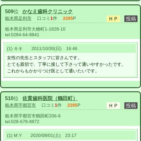
509
位
かなえ歯科クリニック
栃木県足利市
口コミ
1
件
2285
P
栃木県足利市大橋町1-1828-10
tel:
0284-64-8841
(1) キキ 2011/10/30(日) 16:46
女性の先生とスタッフに皆さんです。
とても親切で、丁寧に接して下さって通いやすかったです。
これからもかかりつけ医として通いたいです。
510
位
佐貫歯科医院（鶴田町）
栃木県宇都宮市
口コミ
1
件
2285
P
栃木県宇都宮市鶴田町206-6
tel:
028-678-8872
(1) M.Y 2020/08/01(土) 23:17