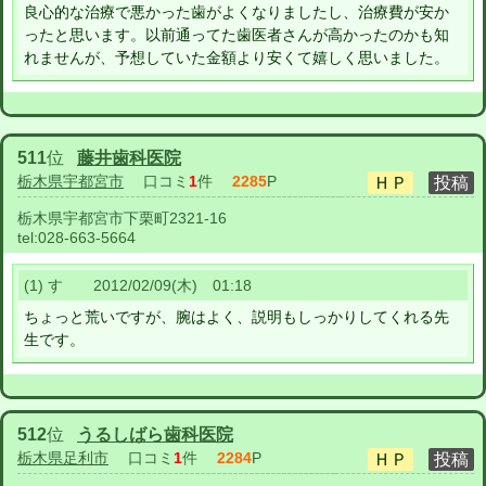
良心的な治療で悪かった歯がよくなりましたし、治療費が安か
ったと思います。以前通ってた歯医者さんが高かったのかも知
れませんが、予想していた金額より安くて嬉しく思いました。
511
位
藤井歯科医院
栃木県宇都宮市
口コミ
1
件
2285
P
栃木県宇都宮市下栗町2321-16
tel:
028-663-5664
(1) す 2012/02/09(木) 01:18
ちょっと荒いですが、腕はよく、説明もしっかりしてくれる先
生です。
512
位
うるしばら歯科医院
栃木県足利市
口コミ
1
件
2284
P