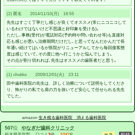
(2) 匿名 2014/11/10(月) 18:55
先生はすごく丁寧だし感じが良くてオススメ(常にニコニコして
いるわけではないけど不思議と好印象を受ける)｡
ただし､事務(受付)が電話対応(予約時や問い合わせ等)も直接対
応も感じが悪い｡治療期間だけだし､と思ってなんだかんだで長
年通い続けてはいるが医院がリニューアルしてから毎回接客態
度は感じていて､その度に他へ行こうかと悩んでしまう｡
その点が割り切れれば､先生はオススメの歯医者だと思う｡
(1) chukko 2009/12/01(火) 23:11
田中歯科医院の先生は、詳しく治療について説明をしてくださ
り、怖がりの私でも肩の力を抜いてど安心して任せられる先生
でした。
amazon
生き残る歯科医院 消える歯科医院
507
位
やなぎだ歯科クリニック
栃木県芳賀郡
口コミ
2
件
2287
P