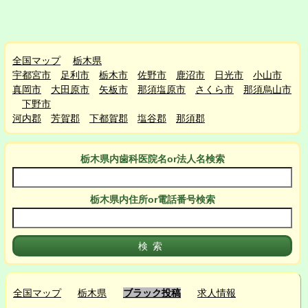
全国マップ
栃木県
宇都宮市
足利市
栃木市
佐野市
鹿沼市
日光市
小山市
真岡市
大田原市
矢板市
那須塩原市
さくら市
那須烏山市
下野市
河内郡
芳賀郡
下都賀郡
塩谷郡
那須郡
栃木県
内
歯科医院名or法人名検索
栃木県
内
住所or電話番号検索
全国マップ
栃木県
ブラック投稿
求人情報