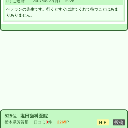
(1) ご近所 2007/08/27(月) 15:28
ベテランの先生です。行くとすぐに診てくれて待つことはあま
りありません。
525
位
塩田歯科医院
栃木県芳賀郡
口コミ
3
件
2265
P