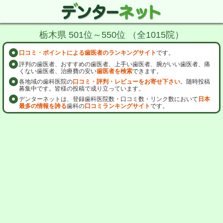
栃木県 501位～550位 （全1015院）
口コミ・ポイントによる歯医者のランキングサイト
です。
評判の歯医者、おすすめの歯医者、上手い歯医者、腕がいい歯医者、痛
くない歯医者、治療費の安い
歯医者を検索
できます。
各地域の歯科医院の
口コミ・評判・レビューをお寄せ下さい
。随時投稿
募集中です。皆様の投稿で成り立っています。
デンターネットは、登録歯科医院数・口コミ数・リンク数において
日本
最多の情報を誇る
歯科の
口コミランキングサイト
です。