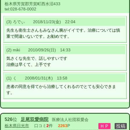
栃木県芳賀郡芳賀町西水沼433
tel:
028-678-0002
(3) ろでぃ 2018/11/23(金) 22:04
先生も衛生士さんもみなさん腕がイイです。治療については慎
重で間違いないです。お勧めです。
(2) miki 2010/09/26(日) 14:33
気さくな先生で、話しやすいです
治療は早くて、上手です
(1) く 2008/01/31(木) 13:58
患者の同意を得てから治療してくれるのでとても安心できま
す。
526
位
足尾双愛病院
医療法人社団双愛会
栃木県日光市
口コミ
2
件
2263
P