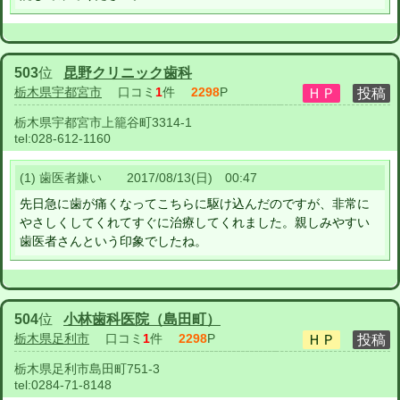
503
位
昆野クリニック歯科
栃木県宇都宮市
口コミ
1
件
2298
P
栃木県宇都宮市上籠谷町3314-1
tel:
028-612-1160
(1) 歯医者嫌い 2017/08/13(日) 00:47
先日急に歯が痛くなってこちらに駆け込んだのですが、非常に
やさしくしてくれてすぐに治療してくれました。親しみやすい
歯医者さんという印象でしたね。
504
位
小林歯科医院（島田町）
栃木県足利市
口コミ
1
件
2298
P
栃木県足利市島田町751-3
tel:
0284-71-8148