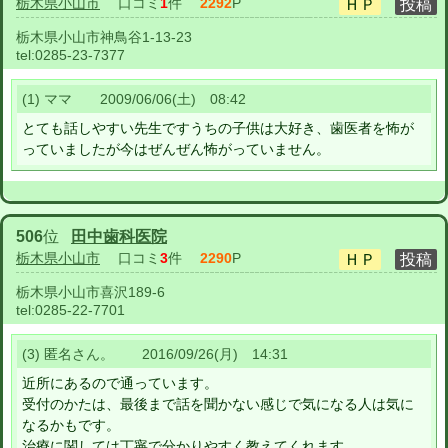
栃木県小山市
口コミ
1
件
2292
P
栃木県小山市神鳥谷1-13-23
tel:
0285-23-7377
(1) ママ 2009/06/06(土) 08:42
とても話しやすい先生ですうちの子供は大好き、歯医者を怖が
っていましたが今はぜんぜん怖がっていません。
506
位
田中歯科医院
栃木県小山市
口コミ
3
件
2290
P
栃木県小山市喜沢189-6
tel:
0285-22-7701
(3) 匿名さん。 2016/09/26(月) 14:31
近所にあるので通っています。
受付のかたは、最後まで話を聞かない感じで気になる人は気に
なるかもです。
治療に関しては丁寧で分かりやすく教えてくれます。