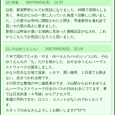
(2) 快速 2007/09/24(月) 12:37
以前、新宿野村ビルでお世話になりました。49階で見晴らしも
良く、本社がビルの一室に入っていた為度々治療しに伺いまし
た。この度小山市内に開院されたと聞き、早速家内を連れ診て
貰いその質の高さに驚きました。
新宿とは料金が違い土地柄に見合った価格設定がなされ、これ
からこちらでお世話になろうと思いました。
(1) 小山ゆうえんち♪ 2007/09/23(日) 22:24
ＣＭで流れてた≪お・やま・ゆーえんち♪≫がぶっつぶれ、小山
ゆうえんちの『ち』だけを抜かした、おやまゆうえんハーヴェ
ストウォークが誕生しました。
かなり巨大な土地で温泉、シネマ、買い物等、１日居ても飽き
ない、歩きつかれる程です。
その巨大な敷地の中に歯医者ができ、小山駅からおやまゆうえ
んハーヴェストウォーク行きのバスが15分おきにでてます。車
では日光街道（４号線）からアクセス可。
来週の予約ですが、口コミ、コメントがないのでわくわくで
す。
スタッフのみなさんよろしくお願いします(*^O^*)