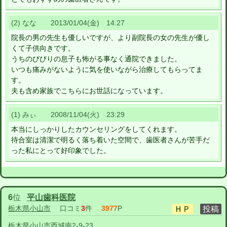
(2) なな 2013/01/04(金) 14:27
院長の男の先生も優しいですが、より副院長の女の先生が優し
くて子供向きです。
うちのびびりの息子も怖がる事なく通院できました。
いつも痛みがないように気を使いながら治療してもらってま
す。
夫も含め家族でこちらにお世話になっています。
(1) みぃ 2008/11/04(火) 23:29
本当にしっかりしたカウンセリングをしてくれます。
待合室は清潔で明るく落ち着いた空間で、歯医者さんが苦手だ
った私にとって好印象でした。
6
位
平山歯科医院
栃木県小山市
口コミ
3
件
3977
P
栃木県小山市西城南2-9-23