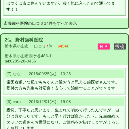
はつくば市に住んでいますが、凄く気に入ったので通ってま
す！！
斎藤歯科医院
の口コミ14件をすべて表示
2
位
野村歯科医院
栃木県小山市
口コミ
7
件
6494
P
栃木県小山市雨ケ谷483-1
tel:
0285-28-3456
(7) なな 2018/09/25(火) 10:23
歯医者嫌いな私でもちゃんと通おうと思える歯医者さんです。
受付の方も先生も対応良く安心して治療することができます
(6) carp 2016/12/01(木) 19:08
親切、丁寧だと思います。生まれて初めて行ったんですが、自
分は良かったです。もっと早く行けば良かった～。先生始めス
タッフの皆さんお世話になり、ご迷惑をお掛けしますがよろし
くお願いします。