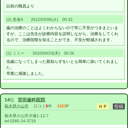
以前の職員より
(2) 患者A 2012/03/06(火) 00:32
歯の治療のことはよくわからないので常に不安がつきまといま
すが、ここは先生が診療内容を説明しながら、治療をしてくれ
るので、治療段階を知ることができ、不安が軽減されます。
(1) ミミー 2010/09/23(木) 00:26
虫歯になってしまった親知らずをいとも簡単に抜いてくれまし
た。
早業に感激しました。
14
位
宮田歯科医院
栃木県小山市
口コミ
5
件
3323
P
栃木県小山市犬塚1-12-7
tel:
0285-24-3718