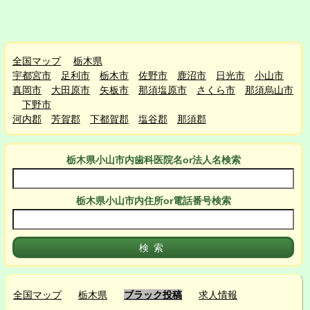
全国マップ
栃木県
宇都宮市
足利市
栃木市
佐野市
鹿沼市
日光市
小山市
真岡市
大田原市
矢板市
那須塩原市
さくら市
那須烏山市
下野市
河内郡
芳賀郡
下都賀郡
塩谷郡
那須郡
栃木県小山市
内
歯科医院名or法人名検索
栃木県小山市
内
住所or電話番号検索
全国マップ
栃木県
ブラック投稿
求人情報