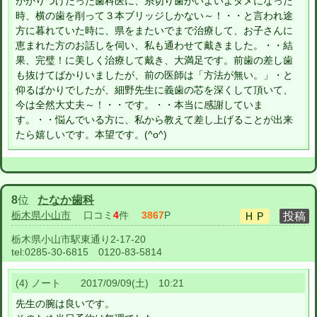
かかりつけだった歯科医に、糸切り歯がいよいよダメになった
時、横の歯を削って３本ブリッジしかない～！・・と言われ途
方に暮れていた時に、県をまたいでまで治療して、お子さんに
恵まれた方のお話しを伺い、私も通わせて戴きました。・・結
果、完璧！に美しく治療して戴き、大満足です。前歯の差し歯
も抜けてばかりいましたが、前の医師は「方法が無い。」・と
仰るばかりでしたが、細野先生に義歯の芯を深くして頂いて、
今は全然大丈夫～！・・です。・・本当に感謝していま
す。・・悩んでいる方に、私から教えて差し上げることが出来
たら嬉しいです。本望です。(^o^)
8
位
たなか歯科
栃木県小山市
口コミ
4
件
3867
P
栃木県小山市駅東通り2-17-20
tel:
0285-30-6815 0120-83-5814
(4) ノート 2017/09/09(土) 10:21
先生の腕は良いです。