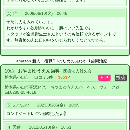
(1) 雅 2008/06/10(火) 00:45
予防に力を入れています。
わかりやすい説明がいいし、腕のいい先生です。
スタッフが全員衛生士さんというのも信頼できるポイントで
す。無資格の人に口の中をいじられたくないですから。
amazon
新人・復職DHのための丸わかり歯周治療
10
位
おやまゆうえん歯科
医療法人雄久会
栃木県小山市
口コミ
5
件
3653
P
栃木県小山市喜沢1475 おやまゆうえんハーベストウォーク2F
tel:
0285-25-4618
(5) ふむふむ 2023/05/05(金) 10:09
コンポジットレジン修復したよ✌️
(4) 天使 2012/01/13(金) 18:51