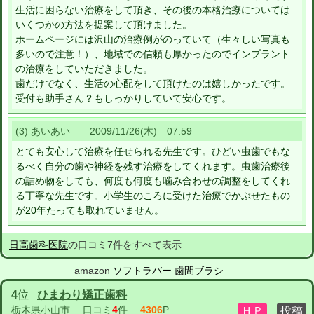
生活に困らない治療をして頂き、その後の本格治療については
いくつかの方法を提案して頂けました。
ホームページには沢山の治療例がのっていて（生々しい写真も
多いので注意！）、地域での信頼も厚かったのでインプラント
の治療をしていただきました。
歯だけでなく、生活の心配をして頂けたのは嬉しかったです。
受付も助手さん？もしっかりしていて安心です。
(3) あいあい 2009/11/26(木) 07:59
とても安心して治療を任せられる先生です。ひどい虫歯でもな
るべく自分の歯や神経を残す治療をしてくれます。虫歯治療後
の詰め物をしても、何度も何度も噛み合わせの調整をしてくれ
る丁寧な先生です。小学生のころに受けた治療でかぶせたもの
が20年たっても取れていません。
日高歯科医院
の口コミ7件をすべて表示
amazon
ソフトラバー 歯間ブラシ
4
位
ひまわり矯正歯科
栃木県小山市
口コミ
4
件
4306
P