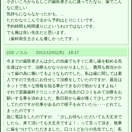
小さいころからもしこの歯医者さんに通ってたなら、歯でこん
なに悲しい
気持ちにならなかったかも。…
ただかなりこんでるから予約はとりにくいです。
予約時間も時間通りにというわけではないです。
でも腕は良い先生だと思います。
（歯科衛生士さんも優しかったです。）
(10) ノエル 2011/12/01(木) 18:17
今までの歯医者さんは少しの虫歯でもすぐに差し歯を勧める先
生達ばかりで、治療もかなりかかりましたし、費用も相当かか
って歯の為に働いてるようなものでした。私は歯に関しては素
人ですので先生にお任せして治療をしていたのですが、最近は
ネットで色々な情報を知る事ができるので助かりますよね！
それで斎藤歯科クリニックさんの先生の口コミをみて治療をお
願いする事を決めました。数日前から歯が痛くて少しグラグラ
してたのですが仕事があるので様子をみていたら‥‥とれてし
まったのです！
急に電話をしたのですが、「少しお待ちいただいても大丈夫で
したら、来て頂いても大丈夫ですよ！」って言って頂き、無事
に歯をつけていただきました。口コミどおりの先生でした。私