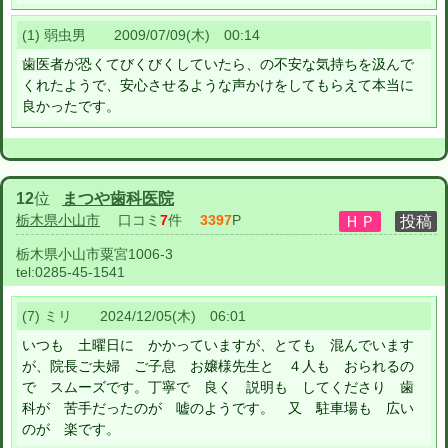
(1) 弱虫男 2009/07/09(木) 00:14
歯医者が恐くてびくびくしていたら、の不安な気持ちを汲んで
くれたようで、安心させるような声かけをしてもらえて本当に
良かったです。
12
位
まつや歯科医院
栃木県小山市
口コミ
7
件
3397
P
栃木県小山市粟宮1006-3
tel:
0285-45-1541
(7) ミリ 2024/12/05(木) 06:01
いつも 土曜日に かかっていますが、とても 混んでいます
が、院長ご夫婦 ご子息 お嬢様先生と ４人も おられるの
で スムーズです。丁寧で 良く 説明も してくださり 歯
科が 苦手だったのが 嘘のようです。 又 駐車場も 広い
のが 楽です。