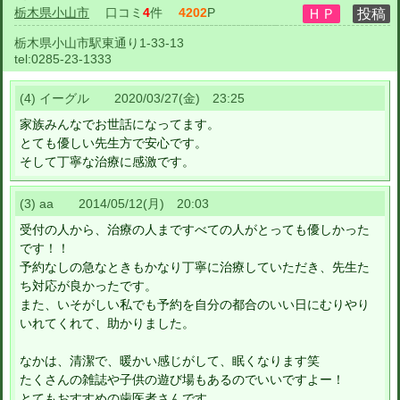
栃木県小山市
口コミ
4
件
4202
P
栃木県小山市駅東通り1-33-13
tel:
0285-23-1333
(4) イーグル 2020/03/27(金) 23:25
家族みんなでお世話になってます。
とても優しい先生方で安心です。
そして丁寧な治療に感激です。
(3) aa 2014/05/12(月) 20:03
受付の人から、治療の人まですべての人がとっても優しかった
です！！
予約なしの急なときもかなり丁寧に治療していただき、先生た
ち対応が良かったです。
また、いそがしい私でも予約を自分の都合のいい日にむりやり
いれてくれて、助かりました。
なかは、清潔で、暖かい感じがして、眠くなります笑
たくさんの雑誌や子供の遊び場もあるのでいいですよー！
とてもおすすめの歯医者さんです。