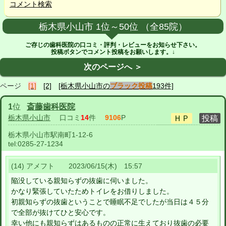
コメント検索
栃木県小山市 1位～50位 （全85院）
ご存じの歯科医院の口コミ・評判・レビューをお知らせ下さい。
投稿ボタンでコメント投稿をお願いします。↓
次のページへ ＞
ページ
[1]
[2]
[栃木県小山市の
ブラック投稿
193件]
1
位
斎藤歯科医院
栃木県小山市
口コミ
14
件
9106
P
栃木県小山市駅南町1-12-6
tel:
0285-27-1234
(14) アメフト 2023/06/15(木) 15:57
陥没している親知らずの抜歯に伺いました。
かなり緊張していたためトイレをお借りしました。
初親知らずの抜歯ということで睡眠不足でしたが当日は４５分
で全部が抜けてひと安心です。
幸い他にも親知らずはあるものの正常に生えており抜歯の必要