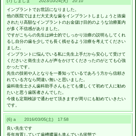
(7) しましま 2023/10/24(火) 20:10
インプラントでお世話になりました。
他の医院ではまだ大丈夫な歯をインプラントしましょうと抜歯
されたり高額なインプラントのお金儲け目的のような治療案内
が多く不信感がありました。
ですがこちらの先生は紳士的でしっかり治療の説明もしてくれ
るし自分の歯を少しでも長く残せるよう治療を考えてください
ました。
インプラントに悩んでいる私に先生上手だから安心して受けて
くださいと衛生士さんが声をかけてくださったのがとても心強
かったです。
先生の技術や人となりを一番知っているであろう方から信頼さ
れている方なら間違い無いと思いました。
歯科衛生士さん歯科助手さんもとても優しくて初めて人に勧め
たいと思う歯医者さんでした。
今後も定期検診で通わせて頂きますが周りにも勧めていきたい
です。
(6) a 2016/03/05(土) 17:58
良い先生です
長年放置していて歯槽膿漏も進んでいる状態で