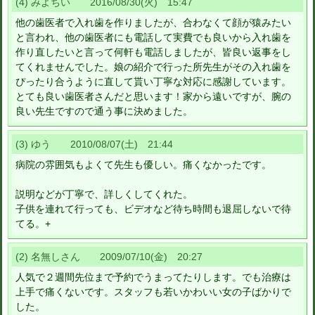
(4) みよちい 2016/08/30(火) 15:47
他の歯医者で入れ歯を作りましたが、合わなくて顔が猿みたい
と言われ、他の歯医者にも電話して実費でも良いから入れ歯を
作り直したいと言って何軒も電話しましたが、皆良い返事をし
てくれませんでした。娘の紹介で行った所先生がその入れ歯を
ぴったり合うように直して貰い丁寧な対応に感謝しています。
とても良い歯医者さんだと思います！家から遠いですが、腕の
良い先生ですので通う事に決めました。
(3) ゆう 2010/08/07(土) 21:44
病院の雰囲気もよくて先生も優しい。痛くなかったです。
説明などが丁寧で、詳しくしてくれた。
子供を連れて行っても、ビデオなど待ち時間も退屈しないで待
てる。+
(2) 名無しさん 2009/07/10(金) 20:27
人気で２週間先位まで予約でうまってたりします。でも治療は
上手で痛くないです。スタッフも若いかわいい女の子ばかりで
した。