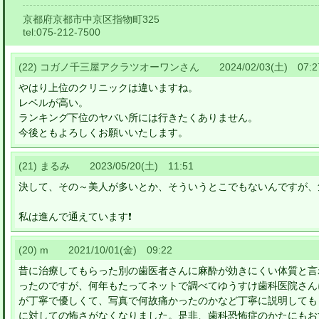
京都府京都市中京区指物町325
tel:
075-212-7500
(22) コガノ千三屋アクラツオーワンさん 2024/02/03(土) 07:2
やはり上位のクリニックは違いますね。
レベルが高い。
ランキング下位のヤバい所には行きたくありません。
今後ともよろしくお願いいたします。
(21) まるみ 2023/05/20(土) 11:51
決して、その～美人が多いとか、そういうとこでもないんですが、気
私は進んで通えています❗️
(20) m 2021/10/01(金) 09:22
昔に治療してもらった別の歯医者さんに麻酔が効きにくい体質と言
ったのですが、何年もたってネットで調べてゆうすけ歯科医院さん
が丁寧で優しくて、写真で何故痛かったのかなど丁寧に説明しても
に対しての怖さがなくなりました。是非、歯科恐怖症のかたにもお