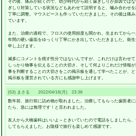
その後、痛みが続くので、幼少時代から続く歯ぎしりが原因ではな
ぎしり対策している状況などもあわせて説明すると、嚙み合わせを
丁寧に調整。マウスピースも作っていただきました。その後は痛み
ています。
また、治療の過程で、フロスの使用頻度も聞かれ、生まれてから一
年間の硬い歯垢をゆっくり丁寧にかき出していただきました。衛生
申し上げます。
滅多にコメントを残す性分ではないんですが、これだけは言わせて
しっかり物事を伝えることの大切さ、そして何よりこれだけ情報が
事を判断することの大切さをこの掲示板を通して学べたことが、と
掲示板を運営されている方にも感謝申し上げます。
(53) まさる 2022/04/18(月) 23:38
数年前、旅行前に詰め物が取れました。治療してもらった歯医者に
たら、急には無理です！と言われました。
友人から大橋歯科はいいよ～ときいていたので電話をしましたら、
してもらえました。お陰様で旅行も楽しめて感謝です。