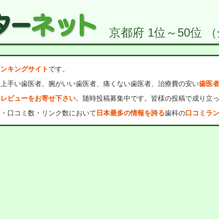
京都府 1位～50位 （
ランキングサイト
です。
、上手い歯医者、腕がいい歯医者、痛くない歯医者、治療費の安い
歯医
・レビューをお寄せ下さい
。随時投稿募集中です。皆様の投稿で成り立
数・口コミ数・リンク数において
日本最多の情報を誇る
歯科の
口コミラ