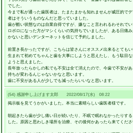
でした。
今まで私が通った歯医者は、たまたまかも知れませんが威圧的でデ
者はそういうものなんだと思っていました。
歯が酷い状態なのは自業自得ですが、嫌なこと言われるわそれでい
ロボロになった方がマシくらいの気持ちでいましたが、ある日痛み
かないと思いデンターネットを信じて予約しました。
前置き長かったですが、こちらは皆さんにオススメ出来るとてもい
生まれて初めてちゃんと歯を大事にしようと思えたし、もう駄目な
ようと思えました。
長年放ったらかしの私でも不安は全て消えたので、今歯で不安があ
持ちが変わるんじゃないかなと思います。
歯に不安がある人が少しでも減ったらいいなと思います。
(54) 感謝申し上げます太郎 2022/08/17(水) 08:22
掲示板を見てうかがいました。本当に素晴らしい歯医者様です。
朝起きたら歯が少し痛い日が続いたり、不眠で眠れなかったりする
した。原因と思わしき場所を治療、その後何かあったら来てくださ