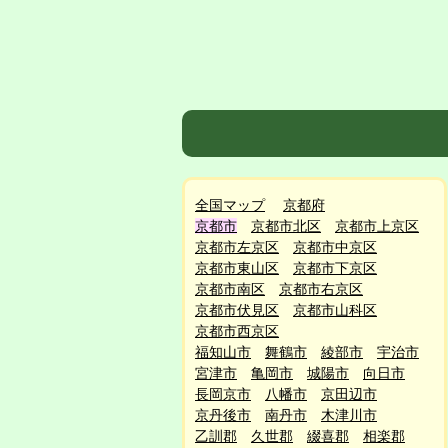
全国マップ
京都府
京都市
京都市北区
京都市上京区
京都市左京区
京都市中京区
京都市東山区
京都市下京区
京都市南区
京都市右京区
京都市伏見区
京都市山科区
京都市西京区
福知山市
舞鶴市
綾部市
宇治市
宮津市
亀岡市
城陽市
向日市
長岡京市
八幡市
京田辺市
京丹後市
南丹市
木津川市
乙訓郡
久世郡
綴喜郡
相楽郡