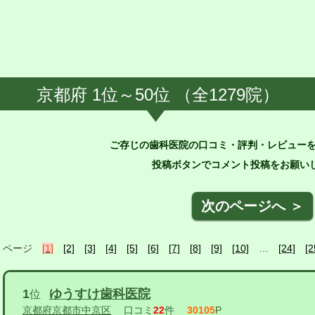
京都府 1位～50位 （全1279院）
ご存じの歯科医院の口コミ・評判・レビュー
投稿ボタンでコメント投稿をお願いし
次のページへ ＞
ページ
[1]
[2]
[3]
[4]
[5]
[6]
[7]
[8]
[9]
[10]
…
[24]
[2
1
ゆうすけ歯科医院
位
京都府京都市中京区
口コミ
22
件
30105
P