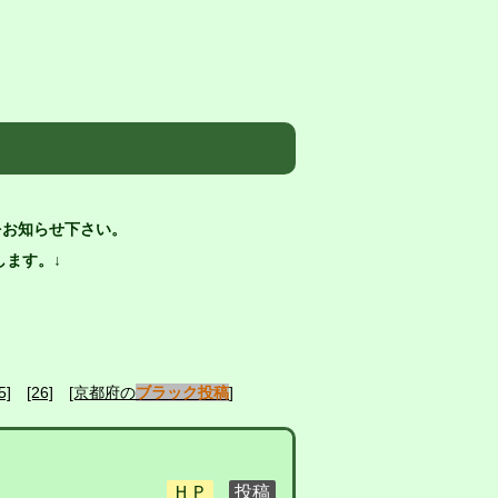
をお知らせ下さい。
ます。↓
5]
[26]
[京都府の
ブラック投稿
]