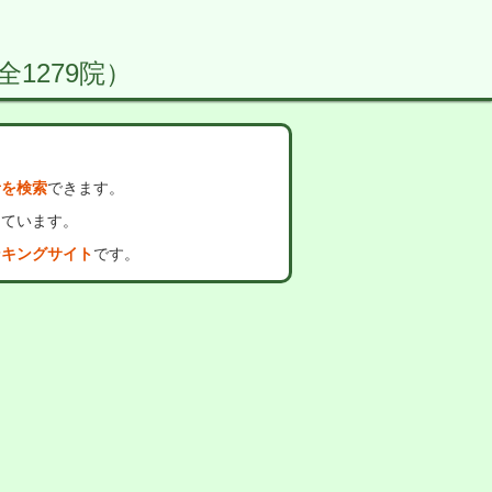
全1279院）
者を検索
できます。
っています。
ンキングサイト
です。