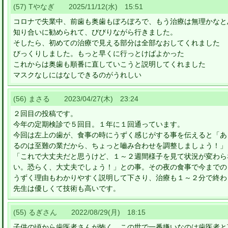
(57) Tやなぎ 2025/11/12(水) 15:51
コロナで失業中、前歯も奥歯もぼろぼろで、もう治療は無理かなと
知り合いに勧められて、びびりながら行きました。
そしたら、初めての治療で見える部分は全部なおしてくれました
びっくりしました。もっと早くに行っとけばよかった
これからは奥歯も順番に直していこうと説明してくれました
マスクなしにはなしできるのがうれしい
(56) まさる 2023/04/27(木) 23:24
２回目の投稿です。
今年の定期検診で５回目。１年に１回通っています。
今回は左上の歯が、食事の時にうずく感じがする事を伝えると「あ
るのは至難の業だから、ちょっと嚙み合わせを調整しましょう！」
「これで大丈夫だと思うけど、１～２週間様子を見て状況が変わら
い。恐らく、大丈夫でしょう！」との事。その夜の食事で今までの
うずく理由もわかりやすく説明して下さり、治療も１～２分で終わ
先生は優しくて技術も高いです。
(55) るぎさん 2022/08/29(月) 18:15
子供の頃から歯医者さんが怖く、この世で一番嫌いなのは歯医者と