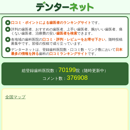
口コミ・ポイントによる歯医者のランキングサイト
です。
評判の歯医者、おすすめの歯医者、上手い歯医者、腕がいい歯医者、痛
くない歯医者、治療費の安い
歯医者を検索
できます。
各地域の歯科医院の
口コミ・評判・レビューをお寄せ下さい
。随時投稿
募集中です。皆様の投稿で成り立っています。
デンターネットは、登録歯科医院数・口コミ数・リンク数において
日本
最多の情報を誇る
歯科の
口コミランキングサイト
です。
70199
総登録歯科医院数：
院（随時更新中）
376908
コメント数：
全国マップ