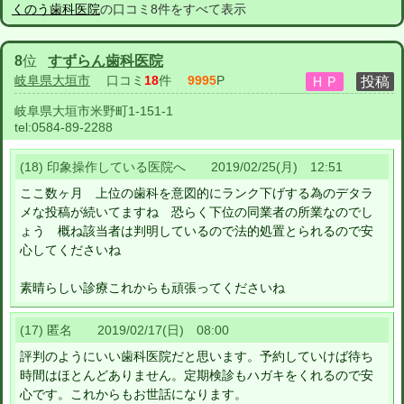
くのう歯科医院
の口コミ8件をすべて表示
8
位
すずらん歯科医院
岐阜県大垣市
口コミ
18
件
9995
P
岐阜県大垣市米野町1-151-1
tel:
0584-89-2288
(18) 印象操作している医院へ 2019/02/25(月) 12:51
ここ数ヶ月 上位の歯科を意図的にランク下げする為のデタラ
メな投稿が続いてますね 恐らく下位の同業者の所業なのでし
ょう 概ね該当者は判明しているので法的処置とられるので安
心してくださいね
素晴らしい診療これからも頑張ってくださいね
(17) 匿名 2019/02/17(日) 08:00
評判のようにいい歯科医院だと思います。予約していけば待ち
時間はほとんどありません。定期検診もハガキをくれるので安
心です。これからもお世話になります。