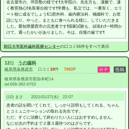
名古屋市の、坪田塾の様です❗️大学院の、先生方も、凄腕で、凄
く教育熱心❗️名医輩出校です❗️学費も、私立では、一番安く、エリ
ート校に成るでしょう❗️口腔外科、歯内療法科、補綴科で、お世
話になり、やっと、まともに食べられる様に、していただきま
した。愛知県愛西市の元患者です❗️国家試験も、頑張れ❗️一時間か
けて、通ったかいがありました。今は、自慢の歯です❗️
朝日大学医科歯科医療センター
の口コミ56件をすべて表示
12
位
うの歯科
岐阜県各務原市
口コミ
10
件
7982
P
岐阜県各務原市那加本町14
tel:
058-382-0753
(10) まさ 2021/01/27(水) 22:07
患者の話を聞いてくれて、しっかり説明もしてくれる、ちゃん
とコミュニケーションの取れる先生です。
ただ、すぐに治療して終わりたい人にはおすすめしません。
なにせ次の予約まで２週３週待つのはざらです。