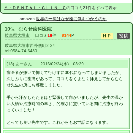
Ｙ・ＤＥＮＴＡＬ・ＣＬＩＮＩＣ
の口コミ21件をすべて表示
amazon
世界の一流はなぜ歯に気をつかうのか
10
位
むらせ歯科医院
岐阜県大垣市
口コミ
18
件
9144
P
岐阜県大垣市西外側町2-24
tel:
0584-74-6480
(18) あーさん 2016/02/24(水) 03:29
歯医者が嫌いで怖くて行けずに30代になってしまいましたが、
久しぶりに歯痛があって、口コミをくまなく拝見してからむら
せ先生の所にお邪魔しました。
手から汗がしたたるほど緊張して向かいましたが、先生の温か
い人柄や治療時間の早さ、的確さに驚いている間に治療が終わ
っていました！
とっても良い先生です。これからもお世話になります。