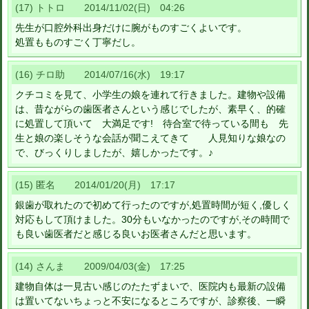
(17) トトロ 2014/11/02(日) 04:26
先生が口腔外科出身だけに腕がものすごくよいです。
処置もものすごく丁寧だし。
(16) チロ助 2014/07/16(水) 19:17
クチコミを見て、小学生の娘を連れて行きました。建物や設備
は、昔ながらの歯医者さんという感じでしたが、素早く、的確
に処置して頂いて 大満足です! 待合室で待っている間も 先
生と娘の楽しそうな会話が聞こえてきて 人見知りな娘なの
で、びっくりしましたが、嬉しかったです。♪
(15) 匿名 2014/01/20(月) 17:17
銀歯が取れたので初めて行ったのですが,処置時間が短く,優しく
対応もして頂けました。30分もいなかったのですが,その時間で
も良い歯医者だと感じる良いお医者さんだと思います。
(14) さんま 2009/04/03(金) 17:25
建物自体は一見古い感じのたたずまいで、医院内も最新の設備
は置いてないちょっと不安になるところですが、診察後、一瞬