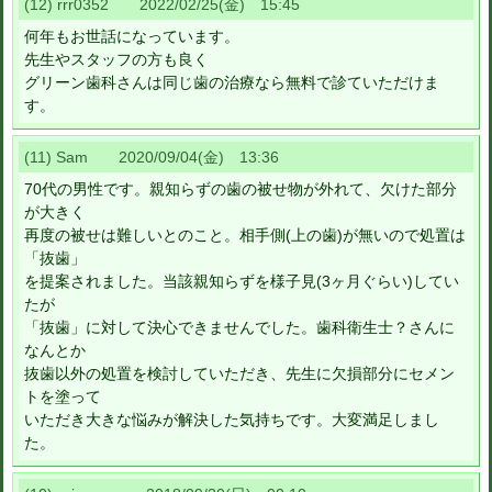
(12) rrr0352 2022/02/25(金) 15:45
何年もお世話になっています。
先生やスタッフの方も良く
グリーン歯科さんは同じ歯の治療なら無料で診ていただけま
す。
(11) Sam 2020/09/04(金) 13:36
70代の男性です。親知らずの歯の被せ物が外れて、欠けた部分
が大きく
再度の被せは難しいとのこと。相手側(上の歯)が無いので処置は
「抜歯」
を提案されました。当該親知らずを様子見(3ヶ月ぐらい)してい
たが
「抜歯」に対して決心できませんでした。歯科衛生士？さんに
なんとか
抜歯以外の処置を検討していただき、先生に欠損部分にセメン
トを塗って
いただき大きな悩みが解決した気持ちです。大変満足しまし
た。