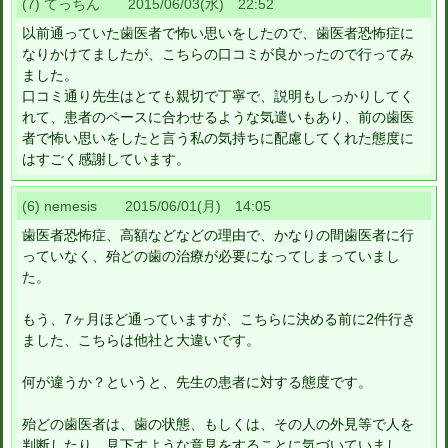
(7) てっちん 2015/06/03(水) 22:52
以前通っていた歯医者で怖い思いをしたので、歯医者恐怖症に
なりかけてましたが、こちらの口コミが良かったので行ってみ
ました。
口コミ通り先生はとても親切で丁寧で、説明もしっかりしてく
れて、患者のペースに合わせるような気遣いもあり、前の歯医
者で怖い思いをしたと言う私の気持ちに配慮してくれた態度に
はすごく感謝しています。
(6) nemesis 2015/06/01(月) 14:05
歯医者恐怖症、高額などなどの理由で、かなりの間歯医者に行
っていなく、殆どの歯の治療が必要になってしまっていまし
た。
もう、7ヶ月ほど通っていますが、こちらに決める前に2件行き
ました、こちらは他社と大違いです。
何が違うか？というと、先生の患者に対する態度です。
殆どの歯医者は、歯の状態、もしくは、その人の外見等で人を
判断したり、見下すような意見をすることに気づいていまし