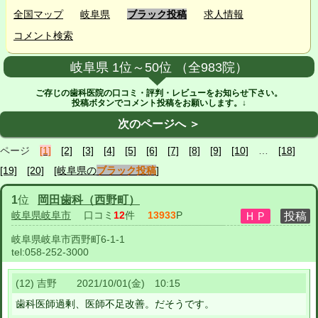
全国マップ
岐阜県
ブラック投稿
求人情報
コメント検索
岐阜県 1位～50位 （全983院）
ご存じの歯科医院の口コミ・評判・レビューをお知らせ下さい。
投稿ボタンでコメント投稿をお願いします。↓
次のページへ ＞
ページ
[1]
[2]
[3]
[4]
[5]
[6]
[7]
[8]
[9]
[10]
…
[18]
[19]
[20]
[岐阜県の
ブラック投稿
]
1
位
岡田歯科（西野町）
岐阜県岐阜市
口コミ
12
件
13933
P
岐阜県岐阜市西野町6-1-1
tel:
058-252-3000
(12) 吉野 2021/10/01(金) 10:15
歯科医師過剰、医師不足改善。だそうです。