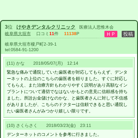
3
位
けやきデンタルクリニック
医療法人思惟木会
岐阜県大垣市
口コミ
11
件
11138
P
岐阜県大垣市榎戸町2-39-1
tel:
0584-91-1200
(11) かな 2018/05/07(月) 12:14
緊急な痛みで通院していた歯医者が対応してもらえず、デンタ
ーネットの上位のこちらの歯医者を頼りました。すぐに対応し
てもらえ、また治療方針もわかりやすく説明があり高額なイン
プラントについて適切でなはないかもとの意見に信頼感を持ち
ました。所詮お金儲けなのかな、と歯医者さんに対して不信感
がありましたが、こちらのドクターは信頼できると思い通院し
たい歯医者さんがみつかり嬉しい限りです。
(10) さくらさく 2018/03/23(金) 23:11
デンターネットのコメントを参考に行きました。