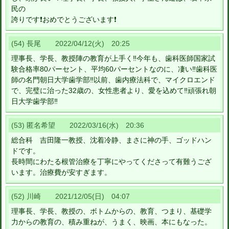
民の
誇りです❗️おめでとうございます❗️
(54) 長尾 2022/04/12(火) 20:25
理事長、学長、教授陣の教育が上手く‼️今年も、歯科医師国家試
験合格率80パーセント、平均60パーセントなのに、凄い‼️歯科医
師の名門朝日大学歯学部‼️以前、歯内療法科で、マイクロエンド
で、完璧に治った32歳の、女性患者より、愛を込めて‼️頑張れ朝
日大学歯学部‼️
(53) 匿名希望 2022/03/16(水) 20:36
総合科 吉田隆一教授、沈着冷静、まさに神の手、ゴッドハン
ドです。
長時間にわたる根管治療を丁寧にやってくださって有難うござ
います。治療費が安すぎます。
(52) 川崎 2021/12/05(日) 04:07
理事長、学長、教授の、ボトムからの、教育、つまり、基礎学
力からの教育の、積み重ねが、うまく、映画、本にもなった。