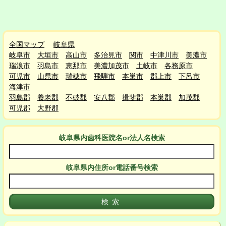
全国マップ
岐阜県
岐阜市
大垣市
高山市
多治見市
関市
中津川市
美濃市
瑞浪市
羽島市
恵那市
美濃加茂市
土岐市
各務原市
可児市
山県市
瑞穂市
飛騨市
本巣市
郡上市
下呂市
海津市
羽島郡
養老郡
不破郡
安八郡
揖斐郡
本巣郡
加茂郡
可児郡
大野郡
岐阜県
内
歯科医院名or法人名検索
岐阜県
内
住所or電話番号検索