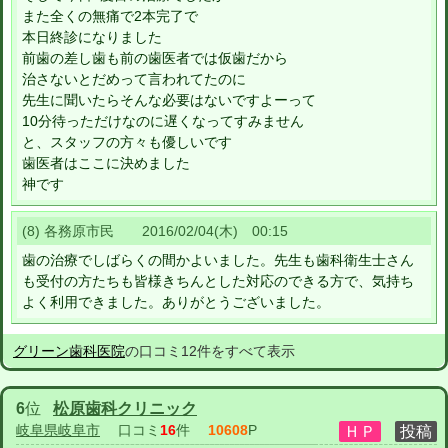
また全くの無痛で2本完了で
本日終診になりました
前歯の差し歯も前の歯医者では仮歯だから
治さないとだめって言われてたのに
先生に聞いたらそんな必要はないですよーって
10分待っただけなのに遅くなってすみません
と、スタッフの方々も優しいです
歯医者はここに決めました
神です
(8) 各務原市民 2016/02/04(木) 00:15
歯の治療でしばらくの間かよいました。先生も歯科衛生士さん
も受付の方たちも皆様きちんとした対応のできる方で、気持ち
よく利用できました。ありがとうございました。
グリーン歯科医院
の口コミ12件をすべて表示
6
位
松原歯科クリニック
岐阜県岐阜市
口コミ
16
件
10608
P