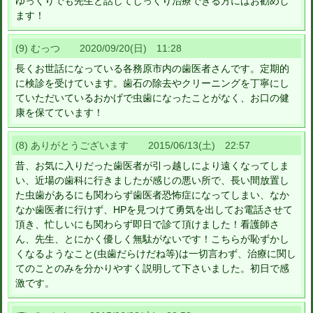
ゆっくりでも先生と話してじっくり治療できる方にはお勧めし
ます！
(9) むっつ 2020/09/20(日) 11:28
長くお世話になっている各務原市内の歯医者さんです。定期的
に検診を受けています。歯石の除去やクリーニングを丁寧にし
ていただいているおかげで虫歯になったことがなく、お口の健
康を保てています！
(8) ありがとうございます 2015/06/13(土) 22:57
昔、お気に入りだった歯医者が引っ越しにより遠くなってしま
い、近場の歯科に行きましたが感じの悪い所で、長い間放置し
た虫歯があるにも関わらず歯医者恐怖症になってしまい、なか
なか歯医者に行けず、HPを見つけて勇気を出してお電話させて
頂き、忙しいにも関わらず即日で診て頂けました！看護師さ
ん、先生、とにかく優しく無駄がないです！こちらが恥ずかし
くなるようなこと(虫歯だらけだね等)は一切言わず、治療に関し
てのことのみを分かりやすく説明して下さいました。初日で感
激です。