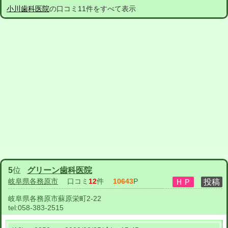
小川歯科医院
の口コミ11件をすべて表示
5
位
グリーン歯科医院
岐阜県各務原市
口コミ
12
件
10643
P
岐阜県各務原市蘇原栄町2-22
tel:
058-383-2515