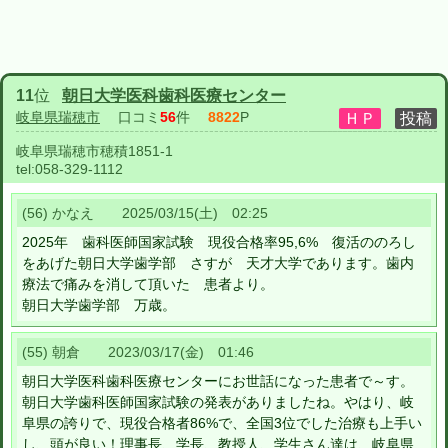
11
位
朝日大学医科歯科医療センター
岐阜県瑞穂市
口コミ
56
件
8822
P
岐阜県瑞穂市穂積1851-1
tel:
058-329-1112
(56) かなえ 2025/03/15(土) 02:25
2025年 歯科医師国家試験 現役合格率95,6% 復活ののろし
をあげた朝日大学歯学部 さすが 天才大学であります。歯内
療法で痛みを消して頂いた 患者より。
朝日大学歯学部 万歳。
(55) 朝倉 2023/03/17(金) 01:46
朝日大学医科歯科医療センターにお世話になった患者で～す。
朝日大学歯科医師国家試験の発表がありましたね。やはり、岐
阜県の誇りで、現役合格者86%で、全国3位でした治療も上手い
し、頭が良い！理事長、学長、教授人、学生さん達は、岐阜県