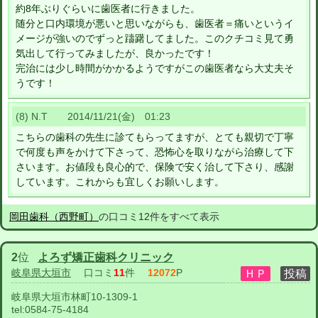
約8年ぶりぐらいに歯医者に行きました。
随分と口内環境が悪いと思いながらも、歯医者＝痛いというイ
メージが強いのでずっと躊躇してました。このクチコミ見て勇
気出して行ってみましたが、良かったです！
完治には少し時間がかかるようですがこの歯医者なら大丈夫そ
うです！
(8) N.T 2014/11/21(金) 01:23
こちらの歯科の先生に診てもらってますが、とても親切で丁寧
で何度も声をかけて下さって、恐怖心を取りながら治療して下
さいます。お値段も良心的で、保険で安く治して下さり、感謝
しています。これからも宜しくお願いします。
岡田歯科（西野町）
の口コミ12件をすべて表示
2
位
よろず矯正歯科クリニック
岐阜県大垣市
口コミ
11
件
12072
P
岐阜県大垣市林町10-1309-1
tel:
0584-75-4184