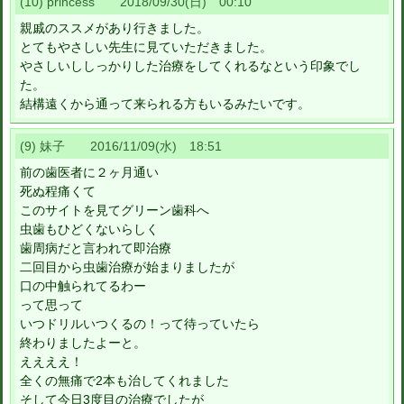
(10) princess 2018/09/30(日) 00:10
親戚のススメがあり行きました。
とてもやさしい先生に見ていただきました。
やさしいししっかりした治療をしてくれるなという印象でし
た。
結構遠くから通って来られる方もいるみたいです。
(9) 妹子 2016/11/09(水) 18:51
前の歯医者に２ヶ月通い
死ぬ程痛くて
このサイトを見てグリーン歯科へ
虫歯もひどくないらしく
歯周病だと言われて即治療
二回目から虫歯治療が始まりましたが
口の中触られてるわー
って思って
いつドリルいつくるの！って待っていたら
終わりましたよーと。
ええええ！
全くの無痛で2本も治してくれました
そして今日3度目の治療でしたが