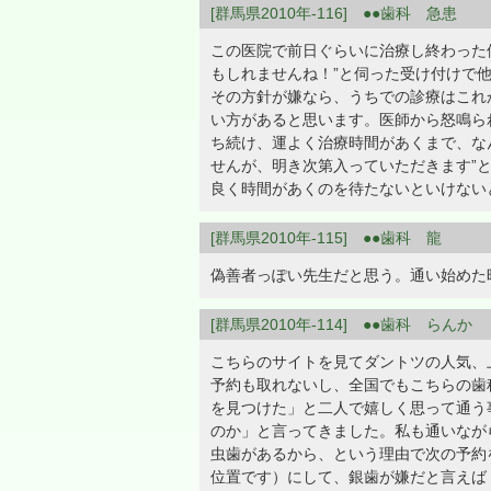
[群馬県2010年-116] ●●歯科 急患
この医院で前日ぐらいに治療し終わった
もしれませんね！”と伺った受け付けで
その方針が嫌なら、うちでの診療はこれ
い方があると思います。医師から怒鳴ら
ち続け、運よく治療時間があくまで、な
せんが、明き次第入っていただきます”
良く時間があくのを待たないといけない
[群馬県2010年-115] ●●歯科 龍
偽善者っぽい先生だと思う。通い始めた
[群馬県2010年-114] ●●歯科 らんか
こちらのサイトを見てダントツの人気、
予約も取れないし、全国でもこちらの歯
を見つけた」と二人で嬉しく思って通う
のか」と言ってきました。私も通いなが
虫歯があるから、という理由で次の予約
位置です）にして、銀歯が嫌だと言えば