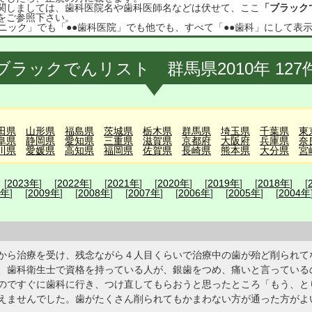
関しましては、歯科医院名や歯科医師名などは伏せて、ここ
「ブラック
をご参照下さい。
ニック」でも「●●歯科医院」でも他でも、すべて「●●歯科」にして表
ブラックでんリスト 群馬県2010年 127
田県
山形県
福島県
茨城県
栃木県
群馬県
埼玉県
千葉県
東
阜県
静岡県
愛知県
三重県
滋賀県
京都府
大阪府
兵庫県
奈
川県
愛媛県
高知県
福岡県
佐賀県
長崎県
熊本県
大分県
宮
 [
2023年
] [
2022年
] [
2021年
] [
2020年
] [
2019年
] [
2018年
] [
0年
] [
2009年
] [
2008年
] [
2007年
] [
2006年
] [
2005年
] [
2004年
から治療を受け、残念ながら４人目くらいで治療中の歯が殆ど削られて
、歯科衛生士で資格を持っている人が、銀歯をつめ、痛いと言っている
のですぐに歯科に行き、つけ直してもらおうと思ったところ「もう、と
えませんでした。歯がたくさん削られてもかまわない方が通った方がよ