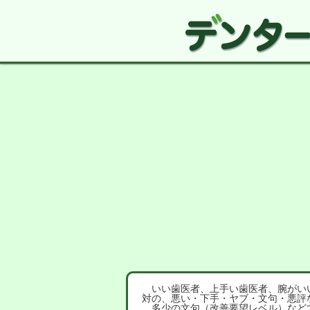
いい歯医者、上手い歯医者、腕がいい
対の、悪い・下手・ヤブ・文句・悪評
多少の文句（改善要望レベル）など