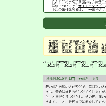
しかし、否定的な意図が強い投稿に
詳細については、
サイトコンセプト
下記の歯科医院名は、「●●歯科クリ
全国マップ
群馬県ランキング
北海道
青森県
岩手県
宮城県
秋
石川県
福井県
山梨県
長野県
岐
岡山県
広島県
山口県
徳島県
香
ページ [
2026年
] [
2025年
] [
2024年
]
[
2013年
] [
2012年
] [
2011年
] [
201
[群馬県2010年-127] ●●歯科 まり
若い歯科医師の人が殆どで、毎回別の人
きも、普通は歯科医がつけてくれますが
ら」と無理やりつけられ、その後、痛い
きます。」と、最後まで治療をしてもら