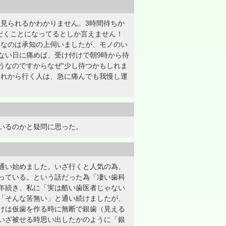
見られるかわかりません。3時間待ちか
だくことになってるとしか言えません！
いなのは承知の上伺いましたが、モノのい
ない日に痛めば、受け付けで朝9時から待
うなのですからなぜ“少し待つかもしれま
これから行く人は、急に痛んでも我慢し運
いるのかと疑問に思った。
通い始めました。いざ行くと人気の為、
っている。という話だった為「凄い歯科
年続き、私に「実は酷い歯医者じゃない
「そんな筈無い」と通い続けましたが、
けは仮歯を作る時に無断で銀歯（見える
いざ被せる時思い出したかのように「銀