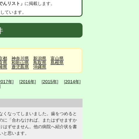
でんリスト」
に掲載します。
示しています。
件
京都
神奈川県
新潟県
富山県
良県
和歌山県
鳥取県
島根県
崎県
鹿児島県
沖縄県
2017年
] [
2016年
] [
2015年
] [
2014年
]
]
なくなってしまいました。歯をつめると
のに「合わなければ、またはずせますか
りはずせません。他の病院へ紹介状を書
いと思います。