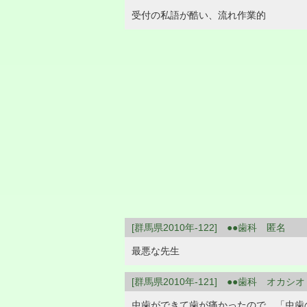
受付の私語が酷い、流れ作業的
[群馬県2010年-122] ●●歯科 匿名
最悪な先生
[群馬県2010年-121] ●●歯科 オカシオ
虫歯ができて歯が痛かったので、「虫歯