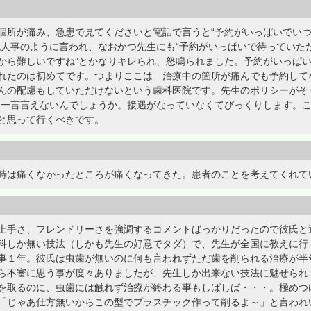
個所が痛み、急患で見てくださいと電話で言うと“予約がいっぱいでいつ
他人事のように言われ、なおかつ先生にも“予約がいっぱいで待っていた
から難しいですね”とかなりキレられ、怒鳴られました。予約がいっぱ
れたのは初めてです。つまりここは 治療中の箇所が痛んでも予約して
んの配慮もしていただけないという歯科医院です。先生のポリシーがそ
と一言言えないんでしょうか。接遇がなっていなくてびっくりします。
と思って行くべきです。
時は痛くなかったところが痛くなってきた。患者のことを考えてくれて
上手さ、フレンドリーさを強調するコメントばっかりだったので彼氏と
科しか無い技法（しかも先生の好意でタダ）で、先生が全国に教えに行
事１年。彼氏は虫歯が無いのに何も言われずただ歯を削られる治療が半
ら不審に思う事が度々ありましたが、先生しか出来ない技法に魅せられ
を取るのに、虫歯には触れず治療が終わる事もしばしば・・・。極めつ
「じゃあ仕方無いからこの型でプラスチック作って削るよ～」と言われ