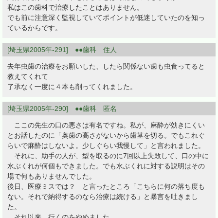
私はこの歯科で治療したことはありません。
でも前に注意深く監視していてポイントが低迷していたのを知っ
ているからです。
[埼玉県2005年-291] ●●歯科 住人
去年虫歯の治療をお願いした、したら関係ない歯も虫食ってると
教えてくれて
了承なく一度に４本も削ってくれました。
[埼玉県2005年-290] ●●歯科 匿名
ここの先生の口の悪さは有名ですね。私が、麻酔が効きにくい
とお話したのに「奥歯の高さがないから歯茎を切る。でもこれぐ
らいで麻酔はしないよ。少しぐらい我慢して」と言われました。
それに、助手の人が、型を取るのに7回以上失敗して、口の中に
水ぶくれが何個もできました。でも水ぶくれに対する説明はその
場で何もありませんでした。
後日、医療ミスでは？ と言ったところ「こちらに何の落ち度も
ない。それで納得するのなら治療は続ける」と暴言を吐きまし
た。
それ以来、行くのをやめました。