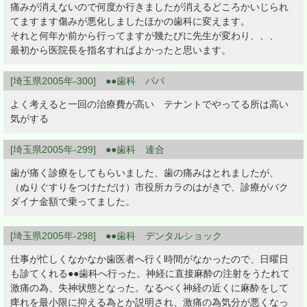
痛みが消えないので何度か行きましたが消えるどころかいじられ
てますます傷みが悪化しましたほかの歯科に変えます。
それと何年か前から行ってますが幾たびに先生が変わり、、、
最初から医院長を指名すればよかったと思います。
[埼玉県2005年-300] ●●歯科 パパ
よく考えると一回の治療費が高い テナントでやってる所は高い
気がする
[埼玉県2005年-299] ●●歯科 連合
歯が痛く診療をしてもらいました、歯の痛みはとれましたが、
（ぬりぐすりをつけただけ）市役所カラのはがきで、診療がバク
ダイナ金額で乗ってました。
[埼玉県2005年-298] ●●歯科 デンタルショック
仕事が忙しくなかなか歯医者へ行く時間がなかったので、日曜日
も診てくれる●●歯科へ行った。神経に直接麻酔の注射をうたれて
激痛の為、失神状態となった。なるべく神経の近くに麻酔をして
痺れを最小限に抑える為とか説明され、激痛の為気分が悪くなっ