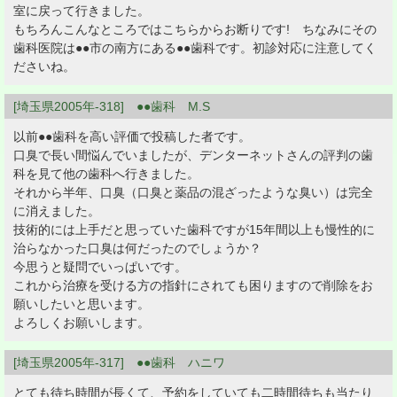
室に戻って行きました。
もちろんこんなところではこちらからお断りです! ちなみにその
歯科医院は●●市の南方にある●●歯科です。初診対応に注意してく
ださいね。
[埼玉県2005年-318] ●●歯科 M.S
以前●●歯科を高い評価で投稿した者です。
口臭で長い間悩んでいましたが、デンターネットさんの評判の歯
科を見て他の歯科へ行きました。
それから半年、口臭（口臭と薬品の混ざったような臭い）は完全
に消えました。
技術的には上手だと思っていた歯科ですが15年間以上も慢性的に
治らなかった口臭は何だったのでしょうか？
今思うと疑問でいっぱいです。
これから治療を受ける方の指針にされても困りますので削除をお
願いしたいと思います。
よろしくお願いします。
[埼玉県2005年-317] ●●歯科 ハニワ
とても待ち時間が長くて、予約をしていても二時間待ちも当たり