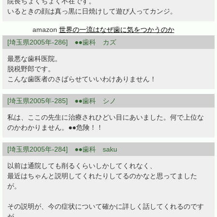
院長ちょくちょく不在です。
いるときの顔は真っ黒に日焼けして遊び人ってカンジ。
amazon
世界の一流はなぜ歯に気をつかうのか
[埼玉県2005年-286] ●●歯科 カズ
最悪な歯科医院。
脱税野郎です。
こんな歯医者のさばらせていいわけありません！
[埼玉県2005年-285] ●●歯科 シノ
私は、ここの先生に治療されひどい目にあいました。何で上位な
のかわかりません。●●危険！！
[埼玉県2005年-284] ●●歯科 saku
以前は通院しても削るくらいしかしてくれなく、
最近はちゃんと説明してくれたりしてるのかなと思ってました
が。
その説明が、今の症状について確かに詳しく話してくれるのです
が、