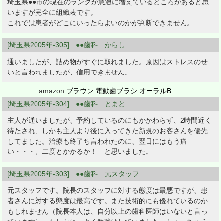
埼玉県●●市の現在のランクが急激に増えているところがあると思
いますが完全に組織表です。
これでは患者がどこにいったらよいのかが判断できません。
[埼玉県2005年-305] ●●歯科 からし
通いましたが、詰め物がすぐに取れました。原因はストレスのせ
いと言われましたが、信用できません。
amazon
ブラウン 電動歯ブラシ オーラルB
[埼玉県2005年-304] ●●歯科 とまと
主人が通いましたが、予約しているのにもかかわらず、2時間近く
待たされ、しかも主人より後に入ってきた新規のお客さんを優先
してました。治療も終了ち言われたのに、翌日にはもう痛
い・・・。二度とかかるか！ と思いました。
[埼玉県2005年-303] ●●歯科 元スタッフ
元スタッフです。院長のスタッフに対する態度は最悪ですが、患
者さんに対する態度は最高です。また技術的にも優れているのか
もしれません（院長本人は、自分以上の歯科医師はいないと言っ