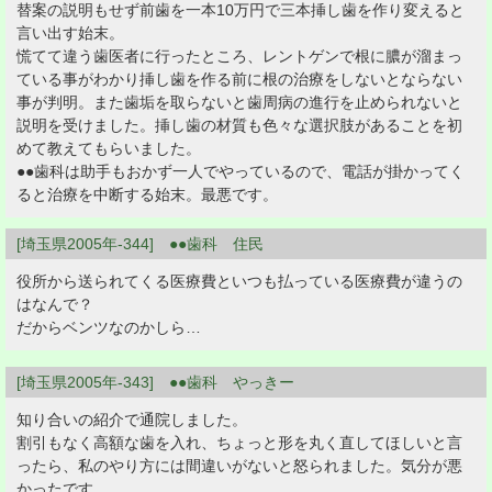
替案の説明もせず前歯を一本10万円で三本挿し歯を作り変えると
言い出す始末。
慌てて違う歯医者に行ったところ、レントゲンで根に膿が溜まっ
ている事がわかり挿し歯を作る前に根の治療をしないとならない
事が判明。また歯垢を取らないと歯周病の進行を止められないと
説明を受けました。挿し歯の材質も色々な選択肢があることを初
めて教えてもらいました。
●●歯科は助手もおかず一人でやっているので、電話が掛かってく
ると治療を中断する始末。最悪です。
[埼玉県2005年-344] ●●歯科 住民
役所から送られてくる医療費といつも払っている医療費が違うの
はなんで？
だからベンツなのかしら…
[埼玉県2005年-343] ●●歯科 やっきー
知り合いの紹介で通院しました。
割引もなく高額な歯を入れ、ちょっと形を丸く直してほしいと言
ったら、私のやり方には間違いがないと怒られました。気分が悪
かったです。