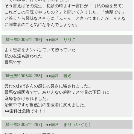
そう言えばその先生、初診の時まず一言目が「（私の歯を見て）
これどこの病院でやったの？」と聞いてきました。「他県です」
と答えたら興味なさそうに「ふ～ん」と言ってましたが、そんな
に同業者のこと気になるんでしょうか。
[埼玉県2005年-289] ●●歯科 りりこ
よく患者をナンパしていて誘っていた
私の友達も誘われた
最悪です
[埼玉県2005年-288] ●●歯科 匿名
受付のおばさんの感じの良さに騙されました。
最悪な歯医者です。ありえない麻酔ミスで目の下辺りに
麻酔をかけられました。
治療中ですが当然別の歯医者に変えました。
●●歯科は危険です！！
[埼玉県2005年-287] ●●歯科 まり（いぐち）