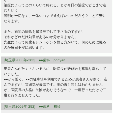
治療によってどのくらいで終わる、とか今日の治療でどこまで進
むという
説明が一切なく、一体いつまで通えばいいのだろう？ と不安に
なります。
また、歯間の掃除を超音波でして下さるのですが、
それがどれだけ効果があるのか分かりません。
先生によって何度もレントゲンを撮る方がいて、何のために撮る
のか毎回不安に思います。
[埼玉県2005年-283] ●●歯科 ponyan
患者さんがたくさんいるのに、医院長が研修医を怒鳴り散らして
いました。
●●から近く、●●の駐車場を利用できるためか患者さんが多く、込
んでますが、雰囲気が最悪です。腕の善し悪しはわかりません
が、医院長の人格に欠陥がありそうなので、一度行っただけで二
度と行きませんでした。
[埼玉県2005年-282] ●●歯科 初診