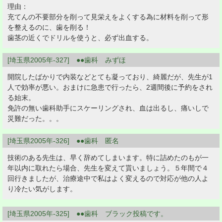
理由：
充てんの不要部分を削って見栄えをよくする為に材料を削って形
を整えるのに、歯を削る！
歯茎の近くでドリルを使うと、必ず出血する。
[埼玉県2005年-327] ●●歯科 みずほ
開院したばかりで内装などとても凝っており、綺麗だが、先生が1
人で効率が悪い。おまけに急患で行ったら、2週間後に予約をされ
る始末。
免許の無い歯科助手にスケーリングされ、血は出るし、痛いしで
災難だった。。。
[埼玉県2005年-326] ●●歯科 匿名
技術のある先生は、早く辞めてしまいます。特に詰めたのもが一
年以内に取れたら場合、先生を変えて貰いましょう。５年間で４
回行きましたが、治療途中で私はよく変えるので対応が他の人よ
り冷たい気がします。
[埼玉県2005年-325] ●●歯科 ブラック投稿です。