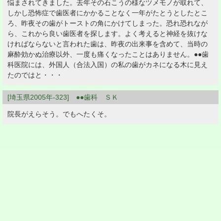
悩まされてきました。去年その石こうの様なツメモノが取れて、
しかし恐怖症で歯医者にかかることなく一年がたとうとしたとこ
ろ、昨夜その歯がトーストの角にかけてしまった。恐れ恐れなが
ら、これから良い歯医者を探します。よく考えると神経を抜けな
ければならないと言われた歯は、昨夜の出来事を含めて、当時の
麻酔効かぬ治療以外、一度も痛くなったことはありません。●●歯
科医院には、外国人（合法入国）の私の歯がカネになる木に見え
たのではと・・・
[埼玉県2005年-323] ●●歯科 ＳＫ
院長がえらそう。でもへたくそ。