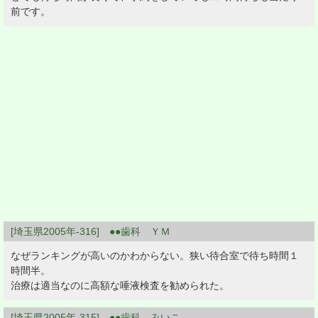
前です。
[埼玉県2005年-316] ●●歯科 ＹＭ
なぜランキングが高いのかわからない。狭い待合室で待ち時間１
時間半。
治療は適当なのに高額な唾液検査を勧められた。
[埼玉県2005年-315] ●●歯科 みいこ