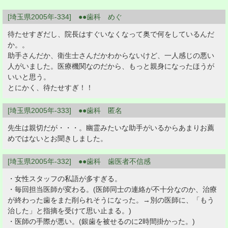
[埼玉県2005年-334] ●●歯科 めぐ
待たせすぎだし、院長はすぐいなくなって奥で何をしているんだ
か。。
助手さんだか、衛生士さんだかわからないけど、一人感じの悪い
人がいました。医療機関なのだから、もっと親身になったほうが
いいと思う。
とにかく、待たせすぎ！！
[埼玉県2005年-333] ●●歯科 匿名
先生は親切だが・・・。幽霊みたいな助手がいるからあまりお薦
めではないとお聞きしました。
[埼玉県2005年-332] ●●歯科 歯医者不信感
・女性スタッフの私語が多すぎる。
・毎回担当医師が変わる。(医師同士の連絡が不十分なのか、治療
が終わった歯をまた削られそうになった。→別の医師に、「もう
治した」と指摘を受けて思い止まる。)
・医師の手際が悪い。(銀歯を被せるのに2時間掛かった。)