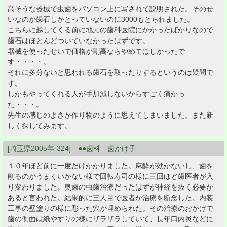
高そうな器械で虫歯をパソコン上に写されて説明された。そのせ
いなのか歯石しかとっていないのに3000もとられました。
こちらに越してくる前に地元の歯科医院にかかったばかりなので
歯石はほとんどついていなかったはずです。
器械を使ったせいで価格が割高ならやめてほしかったで
す・・・・。
それに多分ないと思われる歯石を取ったりするというのは疑問で
す。
しかもやってくれる人が手加減しないからすごく痛かっ
た・・・。
先生の感じのよさが作り物のように思えてしまいました。また新
しく探してみます。
[埼玉県2005年-324] ●●歯科 歯かけ子
１０年ほど前に一度だけかかりました。麻酔が効かないし、歯を
削るのがうまくいかない様で回転寿司の様に三回ほど歯医者が入
り変わりました。奥歯の虫歯治療だったはずが神経を抜く必要が
あると言われた。結果的に三人目で医者が治療を断念した。内装
工事の壁塗りの様に彫った穴が埋められた。その治療のおかげで
歯の側面は紙やすりの様にザラザラしていて、長年口内炎などに