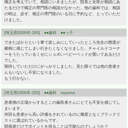
矯正を考えていて、相談にいきましたが、院長と女医が相談にあ
たるだけで矯正の専門医の相談がなかった。他の歯科では、相談
の時は、必ず、矯正の専門医のいる日に予約など、とっていただ
けました。
[埼玉県2005年-293] ●●歯科 ●●っ子
できたばかりという事で楽しみにしていったところ先生の態度が
横柄に感じてしまい行きたくなくなりました。チャイルドコーナ
ーをうたっているくせにショボいベビーベッドが置いてあるだけ
でした。
期待していただけにがっかりしました。見た限りでは他の患者さ
んもいないし不安になりました。
もう行かない。
[埼玉県2005年-292] ●●歯科 sayama
患者側の立場からするとこの歯医者さんにとても不安を感じてし
まいます。
何回も患者から高い評価をされているのに幾度となくブラックリ
ストに選ばれているからです。
関係者だけでポイントを得ることは可能なのでしょうか？