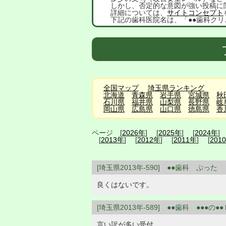
しかし、否定的な意図が強い投稿に
詳細については、
サイトコンセプト
下記の歯科医院名は、「●●歯科クリ
全国マップ
埼玉県ランキング
北海道
青森県
岩手県
宮城県
秋
石川県
福井県
山梨県
長野県
岐
岡山県
広島県
山口県
徳島県
香
ページ [
2026年
] [
2025年
] [
2024年
]
[
2013年
] [
2012年
] [
2011年
] [
201
[埼玉県2013年-590] ●●歯科 ぷった
良くはないです。
[埼玉県2013年-589] ●●歯科 ●●●の●●
言い訳が多い受付。