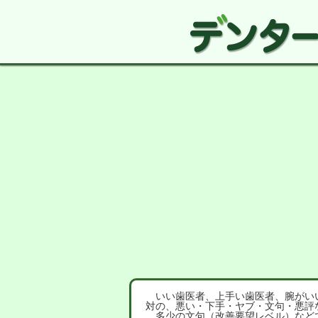
いい歯医者、上手い歯医者、腕がいい
対の、悪い・下手・ヤブ・文句・悪評
多少の文句（改善要望レベル）など