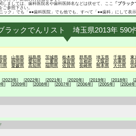
関しましては、歯科医院名や歯科医師名などは伏せて、ここ
「ブラック
をご参照下さい。
ニック」でも「●●歯科医院」でも他でも、すべて「●●歯科」にして表
ブラックでんリスト 埼玉県2013年 590
田県
山形県
福島県
茨城県
栃木県
群馬県
埼玉県
千葉県
東
阜県
静岡県
愛知県
三重県
滋賀県
京都府
大阪府
兵庫県
奈
川県
愛媛県
高知県
福岡県
佐賀県
長崎県
熊本県
大分県
宮
 [
2023年
] [
2022年
] [
2021年
] [
2020年
] [
2019年
] [
2018年
] [
0年
] [
2009年
] [
2008年
] [
2007年
] [
2006年
] [
2005年
] [
2004年
Ｆ