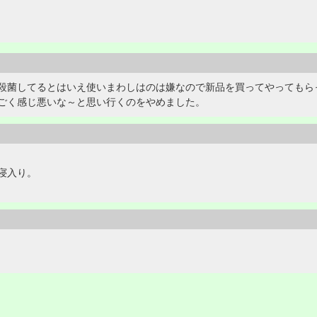
殺菌してるとはいえ使いまわしはのは嫌なので新品を買ってやってもら
ごく感じ悪いな～と思い行くのをやめました。
寝入り。