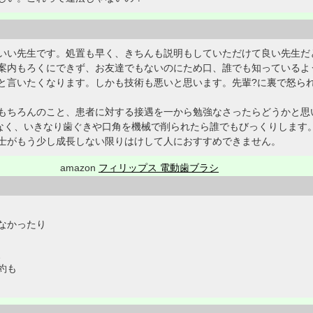
いい先生です。処置も早く、きちんも説明もしていただけて良い先生だ
案内もろくにできず、お友達でもないのにため口、誰でも知っているよ
と言いたくなります。しかも技術も悪いと思います。先輩?に裏で怒ら
もちろんのこと、患者に対する接遇を一から勉強なさったらどうかと思
もなく、いきなり歯ぐきや口角を機械で削られたら誰でもびっくりします
士がもう少し成長しない限りはけして人におすすめできません。
amazon
フィリップス 電動歯ブラシ
なかったり
、
約も