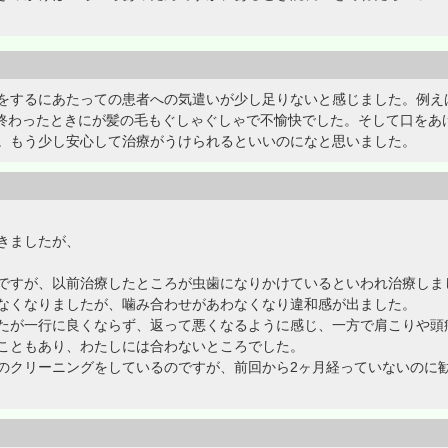
をするにあたっての患者への気遣いが少し足りないと感じました。例え
..終わったときにが髪の毛もぐしゃぐしゃで不愉快でした。そして口を
。もう少し安心して治療がうけられるといいのになと思いました。
きましたが、
ですが、以前治療したところが虫歯になりかけているといわれ治療しま
なくなりましたが、噛み合わせがあわなくなり違和感が出ました。
たが一行に良くならず、返って悪くなるように感じ、一方で肩こりや頭
こともあり、わたしには合わないところでした。
のクリーニングをしているのですが、前回から2ヶ月経っていないのに