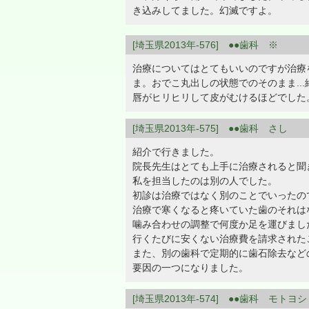
き込みしてました。幻滅ですよ。
[埼玉県2013年-576] ●●歯科 ※
治療についてはとてもいいのですが治療
ま。おでこ丸出しの状態でのそのまま.
唇がヒリヒリして皮がむけるほどでした
[埼玉県2013年-575] ●●歯科 さし
紹介で行きました。
院長先生はとても上手に治療されると聞
私を担当したのは別の人でした。
初診は治療ではなく別のことでいったの
治療で寒くなると疼いていた歯のそれは
噛み合わせの調整で何度か足を運びまし
行くたびに安くない治療費を請求された
また、別の歯科で定期的に歯石除去など
要因の一つになりました。
[埼玉県2013年-574] ●●歯科 モトヨシ