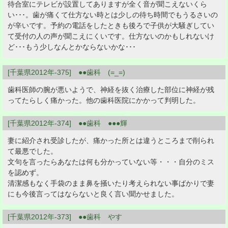
待合室にテレビが設置してありますが全く音が聞こえないくら
い･･･。歯が痛くて仕方ない時とは少しの待ち時間でもうるさいの
が辛いです。予約の電話をしたときも後ろで子供が大騒ぎしてい
て受付の人の声が聞こえにくいです。仕方ないのかもしれないけ
ど･･･もう少しなんとかならないかな･･･
[千葉県2012年-375] ●●歯科 (=_=)
歯科医師の腕が悪いようで、神経を抜く治療した部位に神経が残
ってたらしく痛かった。他の歯科医院にかかって判明した。
[千葉県2012年-374] ●●歯科 ●●●輝
妻に紹介され受診したが、痛かった所とは違うところまで削られ
て最悪でした。
文句を言ったらあなたは何も分かっていない等・・・自分のミス
を認めず。
清潔感もなく手袋のまま鼻を掻いたり考えられない事ばかりで妻
にも今後言ってはならないと良く言い聞かせました。
[千葉県2012年-373] ●●歯科 やす