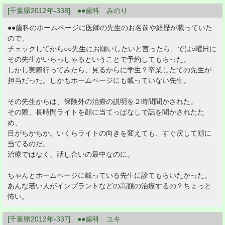
[千葉県2012年-338] ●●歯科 みのり
●●歯科のホームページに医師の先生のお名前や経歴が載っていた
ので、
チェックしてから○○先生にお願いしたいと言ったら、では○曜日に
その先生がいらっしゃるということで予約してもらった。
しかし実際行ってみたら、見るからに学生？卒業したての先生が
担当だった。しかもホームページにも載っていない先生。
その先生からは、保険外の治療の説明を２時間聞かされた。
その際、長時間ライトを顔に当てっぱなしで話を聞かされたた
め、
目がちかちか。いくらライトの向きを変えても、すぐ戻して顔に
当てるのだ。
治療ではなく、話し合いの最中なのに。
ちゃんとホームページに載っている先生に診てもらいたかった。
あんな若い人がインプラントなどの高額の治療するの？ちょっと
怖い。
[千葉県2012年-337] ●●歯科 ユキ