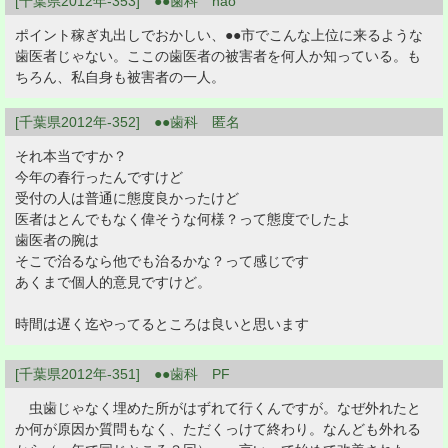
[千葉県2012年-353] ●●歯科 nao
ポイント稼ぎ丸出しでおかしい、●●市でこんな上位に来るような
歯医者じゃない。ここの歯医者の被害者を何人か知っている。も
ちろん、私自身も被害者の一人。
[千葉県2012年-352] ●●歯科 匿名
それ本当ですか？
今年の春行ったんですけど
受付の人は普通に態度良かったけど
医者はとんでもなく偉そうな何様？って態度でしたよ
歯医者の腕は
そこで治るなら他でも治るかな？って感じです
あくまで個人的意見ですけど。
時間は遅く迄やってるところは良いと思います
[千葉県2012年-351] ●●歯科 PF
虫歯じゃなく埋めた所がはずれて行くんですが。なぜ外れたと
か何が原因か質問もなく、ただくっけて終わり。なんども外れる