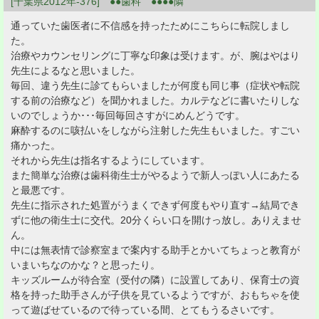
[千葉県2012年-376] ●●歯科 ●●●●隣
通っていた歯医者に不信感を持ったためにこちらに転院しまし
た。
治療やカウンセリングに丁寧な印象は受けます。が、腕はやはり
先生によるなと思いました。
毎回、違う先生に診てもらいましたが何度も同じ事（症状や転院
する前の治療など）を聞かれました。カルテなどに書いたりしな
いのでしょうか･･･毎回毎回さすがにめんどうです。
麻酔するのに咳払いをしながら注射した先生もいました。すごい
痛かった。
それから先生は指名するようにしています。
また簡単な治療は歯科衛生士がやるようで新人っぽい人にあたる
と最悪です。
先生に指示された処置がうまくできず何度もやり直す→結局でき
ずに他の衛生士に交代。20分くらい口を開けっ放し。ありえませ
ん。
中には無表情で診察室まで案内する助手とかいてちょっと教育が
いまいちなのかな？と思ったり。
キッズルームが待合室（受付の隣）に設置してあり、保育士の資
格を持った助手さんが子供を見ているようですが、おもちゃを使
って遊ばせているので待っている間、とてもうるさいです。