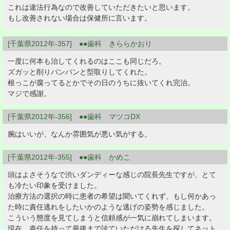
これは違法行為なので改善していただきたいと思います。
もし改善されない場合は保健所に言います。
[千葉県2012年-357] ●●歯科 きららかおり
一度に何本も治してくれるのはここも同じだろ。
ズガッと削りバンバンと型取りしてくれた。
根っこが腐ってるとかでその日のうちに抜いてくれ完治。
マジで感謝。
[千葉県2012年-356] ●●歯科 マツコDX
腕はいいが、なんか雰囲気が悪い気がする。
[千葉県2012年-355] ●●歯科 かめこ
頭はよさそうなで渋いダンディーな感じの院長先生ですが、とて
も冷たい印象を受けました。
治療方法の選択の時に患者の希望は聞いてくれず、もし何かあっ
た時に責任逃れをしたいかのような逃げの姿勢を感じました。
こういう態度を見てしまうと信頼感が一気に崩れてしまいます。
現在、責任を持って最後まで診ていただける先生を探してネット