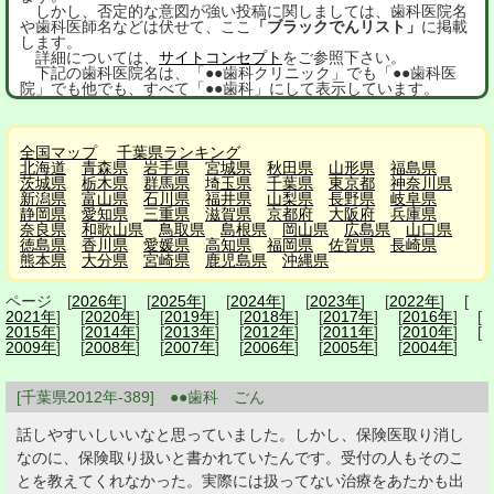
しかし、否定的な意図が強い投稿に関しましては、歯科医院名
や歯科医師名などは伏せて、ここ
「ブラックでんリスト」
に掲載
します。
詳細については、
サイトコンセプト
をご参照下さい。
下記の歯科医院名は、「●●歯科クリニック」でも「●●歯科医
院」でも他でも、すべて「●●歯科」にして表示しています。
全国マップ
千葉県ランキング
北海道
青森県
岩手県
宮城県
秋田県
山形県
福島県
茨城県
栃木県
群馬県
埼玉県
千葉県
東京都
神奈川県
新潟県
富山県
石川県
福井県
山梨県
長野県
岐阜県
静岡県
愛知県
三重県
滋賀県
京都府
大阪府
兵庫県
奈良県
和歌山県
鳥取県
島根県
岡山県
広島県
山口県
徳島県
香川県
愛媛県
高知県
福岡県
佐賀県
長崎県
熊本県
大分県
宮崎県
鹿児島県
沖縄県
ページ [
2026年
] [
2025年
] [
2024年
] [
2023年
] [
2022年
] [
2021年
] [
2020年
] [
2019年
] [
2018年
] [
2017年
] [
2016年
] [
2015年
] [
2014年
] [
2013年
] [
2012年
] [
2011年
] [
2010年
] [
2009年
] [
2008年
] [
2007年
] [
2006年
] [
2005年
] [
2004年
]
[千葉県2012年-389] ●●歯科 ごん
話しやすいしいいなと思っていました。しかし、保険医取り消し
なのに、保険取り扱いと書かれていたんです。受付の人もそのこ
とを教えてくれなかった。実際には扱ってない治療をあたかも出