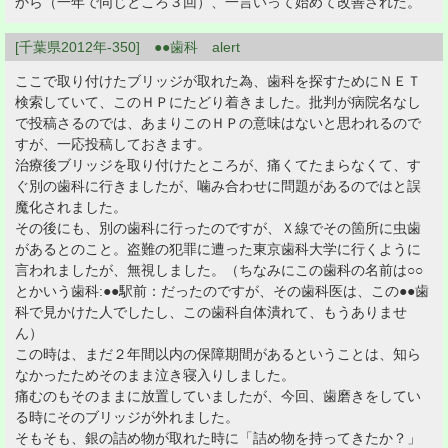
から（一年で同じところ３回）、一言いって始めて改善された。
[千葉県2012年-350] ●●歯科 alert
ここで取り付けたブリッジが取れた為、歯科を探すためにＮＥＴ
検索していて、このＨＰにたどり着きました。批判が病院名なし
で投稿さるのでは、あまりこのＨＰの意味はないと思われるので
すが、一応投稿しておきます。
治療後ブリッジを取り付けたところが、痛くてたまらなくて、す
ぐ別の歯科に行きましたが、噛み合わせに問題があるのではと誤
魔化されました。
その後にも、別の歯科に行ったのですが、Ｘ線でその箇所に虫歯
があるとのこと。盗難の犯罪に遭った東京歯科大学に行くように
言われましたが、無視しました。（ちなみにこの歯科の名前は○○
とかいう歯科:●●駅前：だったのですが、その歯科医は、この●●歯
科で見かけた人でしたし、この歯科自体潰れて、もうありませ
ん）
この時は、まだ２年間以内の保障期間があるということは、知ら
なかったためそのまま泣き寝入りしました。
痛むのもそのままに放置していましたが、今回、歯磨きをしてい
る時にそのブリッジが外れました。
そもそも、銀の詰め物が取れた時に「詰め物を持ってきたか？」