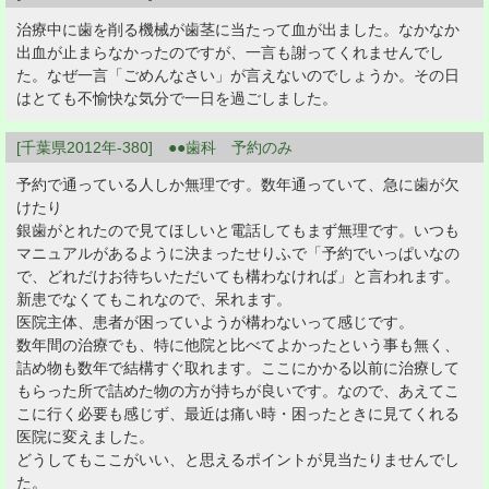
治療中に歯を削る機械が歯茎に当たって血が出ました。なかなか
出血が止まらなかったのですが、一言も謝ってくれませんでし
た。なぜ一言「ごめんなさい」が言えないのでしょうか。その日
はとても不愉快な気分で一日を過ごしました。
[千葉県2012年-380] ●●歯科 予約のみ
予約で通っている人しか無理です。数年通っていて、急に歯が欠
けたり
銀歯がとれたので見てほしいと電話してもまず無理です。いつも
マニュアルがあるように決まったせりふで「予約でいっぱいなの
で、どれだけお待ちいただいても構わなければ」と言われます。
新患でなくてもこれなので、呆れます。
医院主体、患者が困っていようが構わないって感じです。
数年間の治療でも、特に他院と比べてよかったという事も無く、
詰め物も数年で結構すぐ取れます。ここにかかる以前に治療して
もらった所で詰めた物の方が持ちが良いです。なので、あえてこ
こに行く必要も感じず、最近は痛い時・困ったときに見てくれる
医院に変えました。
どうしてもここがいい、と思えるポイントが見当たりませんでし
た。