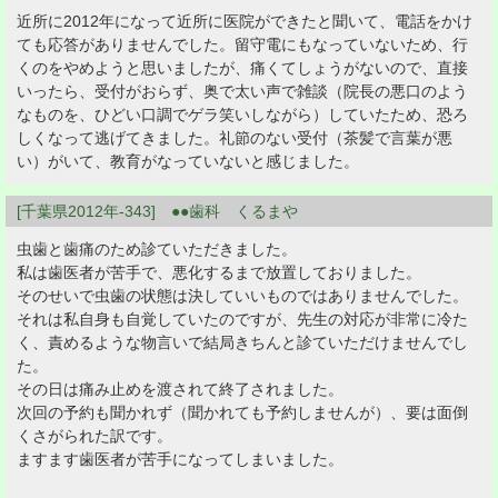
近所に2012年になって近所に医院ができたと聞いて、電話をかけ
ても応答がありませんでした。留守電にもなっていないため、行
くのをやめようと思いましたが、痛くてしょうがないので、直接
いったら、受付がおらず、奥で太い声で雑談（院長の悪口のよう
なものを、ひどい口調でゲラ笑いしながら）していたため、恐ろ
しくなって逃げてきました。礼節のない受付（茶髪で言葉が悪
い）がいて、教育がなっていないと感じました。
[千葉県2012年-343] ●●歯科 くるまや
虫歯と歯痛のため診ていただきました。
私は歯医者が苦手で、悪化するまで放置しておりました。
そのせいで虫歯の状態は決していいものではありませんでした。
それは私自身も自覚していたのですが、先生の対応が非常に冷た
く、責めるような物言いで結局きちんと診ていただけませんでし
た。
その日は痛み止めを渡されて終了されました。
次回の予約も聞かれず（聞かれても予約しませんが）、要は面倒
くさがられた訳です。
ますます歯医者が苦手になってしまいました。