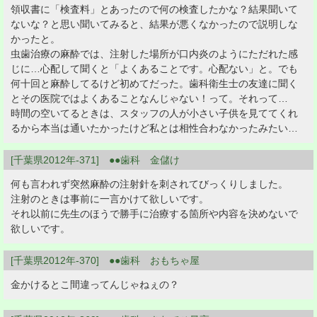
領収書に「検査料」とあったので何の検査したかな？結果聞いて
ないな？と思い聞いてみると、結果が悪くなかったので説明しな
かったと。
虫歯治療の麻酔では、注射した場所が口内炎のようにただれた感
じに…心配して聞くと「よくあることです。心配ない」と。でも
何十回と麻酔してるけど初めてだった。歯科衛生士の友達に聞く
とその医院ではよくあることなんじゃない！って。それって…
時間の空いてるときは、スタッフの人が小さい子供を見ててくれ
るから本当は通いたかったけど私とは相性合わなかったみたい…
[千葉県2012年-371] ●●歯科 金儲け
何も言われず突然麻酔の注射針を刺されてびっくりしました。
注射のときは事前に一言かけて欲しいです。
それ以前に先生のほうで勝手に治療する箇所や内容を決めないで
欲しいです。
[千葉県2012年-370] ●●歯科 おもちゃ屋
金かけるとこ間違ってんじゃねぇの？