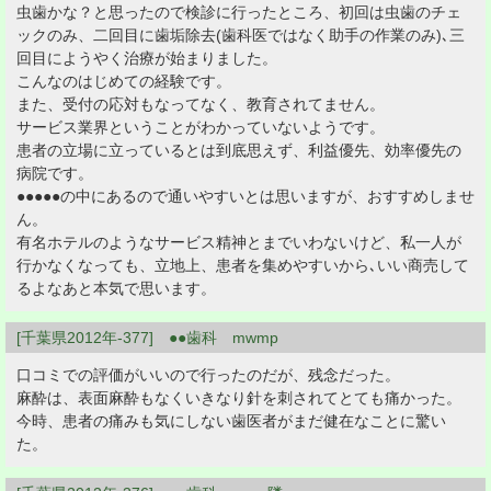
虫歯かな？と思ったので検診に行ったところ、初回は虫歯のチェ
ックのみ、二回目に歯垢除去(歯科医ではなく助手の作業のみ)､三
回目にようやく治療が始まりました。
こんなのはじめての経験です。
また、受付の応対もなってなく、教育されてません。
サービス業界ということがわかっていないようです。
患者の立場に立っているとは到底思えず、利益優先、効率優先の
病院です。
●●●●●の中にあるので通いやすいとは思いますが、おすすめしませ
ん。
有名ホテルのようなサービス精神とまでいわないけど、私一人が
行かなくなっても、立地上、患者を集めやすいから､いい商売して
るよなあと本気で思います。
[千葉県2012年-377] ●●歯科 mwmp
口コミでの評価がいいので行ったのだが、残念だった。
麻酔は、表面麻酔もなくいきなり針を刺されてとても痛かった。
今時、患者の痛みも気にしない歯医者がまだ健在なことに驚い
た。