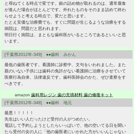
と尋ねてくる時点で変です。銀の詰め物が取れるのは、通常腐食
が進んだ場合がほとんどです。外れたものをそのまま詰めて終わ
らせようと考える時点で、変だと思います。
たとえ安価な治療費でも、すぐに問題が生じるような治療をする
病院は、問題だと思われます。
明日行く病院は、まともな歯科医がいるところであるといいと思
います。
[千葉県2012年-349] ●●歯科 みかん
最低の歯医者です。看護師に診察中、文句をいわれました。また
親のいない子供には歯科の免許がない看護師に治療をさせていて
医療行為自体、法律違反です。歯科医師会のかた、ぜひ査察をす
べきです。
amazon
歯科用レジン 歯の充填材料 歯の修復キット
[千葉県2012年-348] ●●歯科 地元
最悪！！！！！
先生はいい人だったけど受付の人がつめたい。
電話して予約しようとしたらいっぱいで、他の空いてる日を聞い
たら受付の女の人に「他の歯医者にいかれた方がいいんじゃない