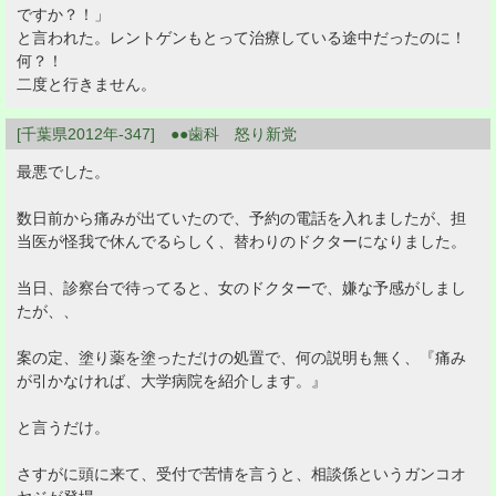
ですか？！」
と言われた。レントゲンもとって治療している途中だったのに！
何？！
二度と行きません。
[千葉県2012年-347] ●●歯科 怒り新党
最悪でした。
数日前から痛みが出ていたので、予約の電話を入れましたが、担
当医が怪我で休んでるらしく、替わりのドクターになりました。
当日、診察台で待ってると、女のドクターで、嫌な予感がしまし
たが、、
案の定、塗り薬を塗っただけの処置で、何の説明も無く、『痛み
が引かなければ、大学病院を紹介します。』
と言うだけ。
さすがに頭に来て、受付で苦情を言うと、相談係というガンコオ