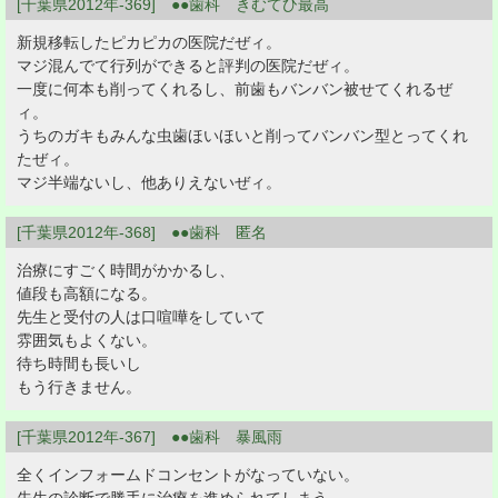
[千葉県2012年-369] ●●歯科 きむてひ最高
新規移転したピカピカの医院だぜィ。
マジ混んでて行列ができると評判の医院だぜィ。
一度に何本も削ってくれるし、前歯もバンバン被せてくれるぜ
ィ。
うちのガキもみんな虫歯ほいほいと削ってバンバン型とってくれ
たぜィ。
マジ半端ないし、他ありえないぜィ。
[千葉県2012年-368] ●●歯科 匿名
治療にすごく時間がかかるし、
値段も高額になる。
先生と受付の人は口喧嘩をしていて
雰囲気もよくない。
待ち時間も長いし
もう行きません。
[千葉県2012年-367] ●●歯科 暴風雨
全くインフォームドコンセントがなっていない。