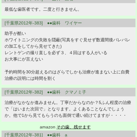
最低な歯医者です。二度と行きません。
[千葉県2012年-383] ●●歯科 ワイヤー
助手が酷い
ホワイトニングの失敗を隠蔽(写真をすぐ見せず数週間後バレバレ
の加工をしてから見せてきた)
レントゲンの撮り直しを必ず３、４回はする人がいる
お大事にが言えない
予約時間を30分超えるのはざらでしかも治療が進まない上に自費
治療の説明には時間を割く
[千葉県2012年-382] ●●歯科 クマノミ子
治療がなかなか進みません。丁寧だからなのか？5ふん程度の治療
で「はいまた次回で」となります。よくあることなんでしょう
か。他で1から見てもらうのも面倒で通い続けてますが・・・・
amazon
その歯、残せます
[千葉県2012年-381] ●●歯科 a