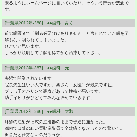
来るようにホームページに書いていたり。そういう部分が残念で
す。
[千葉県2012年-388] ●●歯科 みく
前の歯医者で「削る必要ははありません」と言われていた歯を了
解もなく削られてしまいました。
ひどいと思います。
しっかり説明して了解を得てから治療して下さい。
[千葉県2012年-387] ●●歯科 元
夫婦で開業されています
院長先生はいい人ですが、奥さん（女医）が最悪ですね。
ブリっ子オバサンで裏表があって性格が悪いです。
助手イビリがひどくてみんな辞めていきます。
[千葉県2012年-386] ●●歯科 大和
麻酔の注射が旧式の注射器のままで普通に痛かった。
都内では針の細い電動麻酔器で全然痛くなかったので驚いた。
田舎だと仕方ないのだろうか。