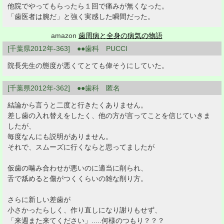
他院でやってもらったら１回で痛みが無くなった。
「歯医者は腕だ」と強く実感した瞬間だった。
amazon
歯周病と全身の病気の物語
[千葉県2012年-363] ●●歯科 PUCCI
院長先生の態度が悪くてとても偉そうにしていた。
[千葉県2012年-362] ●●歯科 匿名
結論から言うと二度と行きたくありません。
差し歯の入れ替えをしたく、他の方が言ってことを信じていきま
したが、
毎度なんにも説明がありません。
それで、スムーズに行くならと思ってましたが
仮歯の噛み合わせが悪いのに適当に削られ、
舌で舐めると傷がつくくらいの雑な削り方。
さらに新しい差歯が
小さかったらしく、作り直しになり謝りもせず、
「来週また来てください」.....何様のつもり？？？