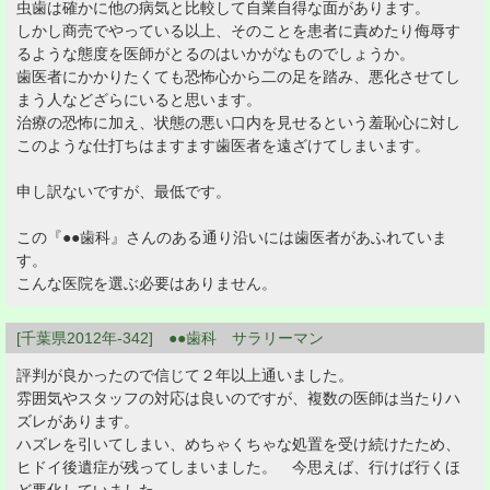
虫歯は確かに他の病気と比較して自業自得な面があります。
しかし商売でやっている以上、そのことを患者に責めたり侮辱す
るような態度を医師がとるのはいかがなものでしょうか。
歯医者にかかりたくても恐怖心から二の足を踏み、悪化させてし
まう人などざらにいると思います。
治療の恐怖に加え、状態の悪い口内を見せるという羞恥心に対し
このような仕打ちはますます歯医者を遠ざけてしまいます。
申し訳ないですが、最低です。
この『●●歯科』さんのある通り沿いには歯医者があふれていま
す。
こんな医院を選ぶ必要はありません。
[千葉県2012年-342] ●●歯科 サラリーマン
評判が良かったので信じて２年以上通いました。
雰囲気やスタッフの対応は良いのですが、複数の医師は当たりハ
ズレがあります。
ハズレを引いてしまい、めちゃくちゃな処置を受け続けたため、
ヒドイ後遺症が残ってしまいました。 今思えば、行けば行くほ