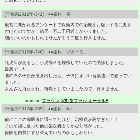
ど悪化していました。
[千葉県2012年-341] ●●歯科 黄
最初に聞かれるアンケートで保険内での治療をお願いするに丸を
付けたのですが、結局一万二千円近くかかりました。
腕はいいのかもしれませんがもう二度と行きません。
[千葉県2012年-340] ●●歯科 ぴえーる
託児所があるし、小児歯科を標榜していたので受診しました。
最悪でした。
隣の席の子供が泣き出したら、子供にきつい言葉遣いで怒ってい
ました。
さんざん待たされ、雑然としていましたので、行きません。
amazon
ブラウン 電動歯ブラシ オーラルB
[千葉県2012年-339] ●●歯科 ike
前にここの歯医者に通ってたけど、治療費が高すぎた！！
その前後に通った他の歯医者よりかなり高かった。
保険を自費にすり替えていたのかもしれない。