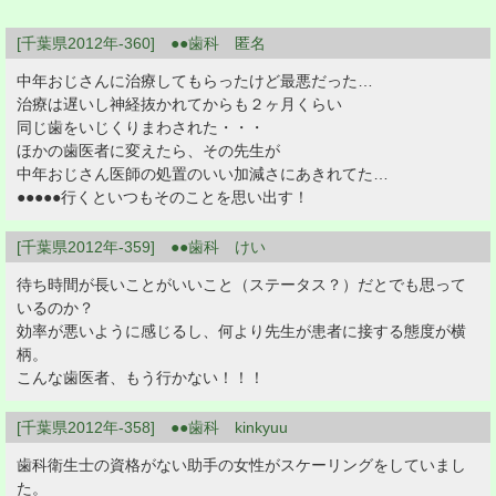
[千葉県2012年-360] ●●歯科 匿名
中年おじさんに治療してもらったけど最悪だった…
治療は遅いし神経抜かれてからも２ヶ月くらい
同じ歯をいじくりまわされた・・・
ほかの歯医者に変えたら、その先生が
中年おじさん医師の処置のいい加減さにあきれてた…
●●●●●行くといつもそのことを思い出す！
[千葉県2012年-359] ●●歯科 けい
待ち時間が長いことがいいこと（ステータス？）だとでも思って
いるのか？
効率が悪いように感じるし、何より先生が患者に接する態度が横
柄。
こんな歯医者、もう行かない！！！
[千葉県2012年-358] ●●歯科 kinkyuu
歯科衛生士の資格がない助手の女性がスケーリングをしていまし
た。