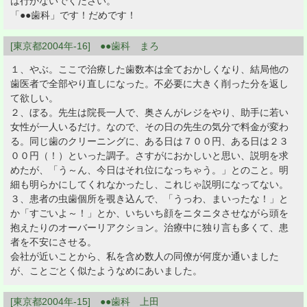
は行かないでください。
「●●歯科」です！だめです！
[東京都2004年-16] ●●歯科 まろ
１、やぶ。ここで治療した歯数本は全ておかしくなり、結局他の
歯医者で全部やり直しになった。不必要に大きく削った分を返し
て欲しい。
２、ぼる。先生は院長一人で、奥さんがレジをやり、助手に若い
女性が一人いるだけ。なので、その日の先生の気分で料金が変わ
る。同じ歯のクリーニングに、ある日は７００円、ある日は２３
００円（！）といった調子。さすがにおかしいと思い、説明を求
めたが、「う～ん、今日はそれ位になっちゃう。」とのこと。明
細も明らかにしてくれなかったし、これじゃ説明になってない。
３、患者の虫歯個所を覗き込んで、「うっわ、まいったな！」と
か「すごいよ～！」とか、いちいち顔をニタニタさせながら頭を
抱えたりのオーバーリアクション。治療中に独り言も多くて、患
者を不安にさせる。
会社が近いことから、私を含め数人の同僚が何度か通いました
が、ことごとく似たようなめにあいました。
[東京都2004年-15] ●●歯科 上田