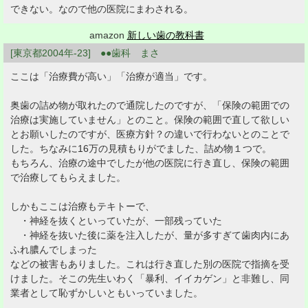
できない。なので他の医院にまわされる。
amazon
新しい歯の教科書
[東京都2004年-23] ●●歯科 まさ
ここは「治療費が高い」「治療が適当」です。
奥歯の詰め物が取れたので通院したのですが、「保険の範囲での
治療は実施していません」とのこと。保険の範囲で直して欲しい
とお願いしたのですが、医療方針？の違いで行わないとのことで
した。ちなみに16万の見積もりがでました、詰め物１つで。
もちろん、治療の途中でしたが他の医院に行き直し、保険の範囲
で治療してもらえました。
しかもここは治療もテキトーで、
・神経を抜くといっていたが、一部残っていた
・神経を抜いた後に薬を注入したが、量が多すぎて歯肉内にあ
ふれ膿んでしまった
などの被害もありました。これは行き直した別の医院で指摘を受
けました。そこの先生いわく「暴利、イイカゲン」と非難し、同
業者として恥ずかしいともいっていました。