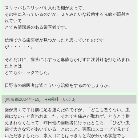
スリッパもスリッパを入れる棚があって、
その中に入っているのだが、ＵＶみたいな殺菌する光線が照射さ
れていて
とても清潔感のある歯医者です。
信頼できる歯医者が見つかったと思っていたのです
が・・・・・。
それだけに、歯茎にぶすっと麻酔もかけずに注射針を打ち込まれ
たときは
とてもショックでした。
日野市の歯医者は皆こういう治療をするのでしょうか。
[東京都2004年-19] ●●歯科 いふぁ
歯が痛くて半月前に足を運んだのですが、「どこも悪くない。虫
歯はない」と言われました。それでも痛みが取れず、とうとう耐
えきれなくなって、昨日他の歯医者に行ったところ、「ひどい虫
歯で大きな穴があいている」とのこと。実際にスコープで見せて
いただきましたら、素人目にもはっきりと穴が分かる状態でし