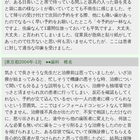
が、ある日長いこと席で待っている間ふと器具の入った袋を見る
と袋に血の様なシミが着いていてとても不衛生に感じました。そ
して帰りの受け付けで次回の予約をする際、他にも痛い歯があっ
たのでなるべく早い予約をお願いしたところ「今予約が一杯なん
ですよ。虫歯なんて1週間位放っておいても平気ですよ。大丈夫、
大丈夫」と言われてしまいました。従業員が急病と貼り紙がして
あったので仕方ないと思い何も言いませんでしたが、ここは患者
に対して適当な印象を受けました。
[東京都2004年-13] ●●歯科 椎名
気さくで良さそうな先生だと治療前は思っていましたが、いざ治
療が始まってみると、忙しそうで機嫌の悪そうな時、治療につい
て聞いても分るような説明をしてくれない。治療中も独壇場でさ
っさと済ませられ次の患者に行ってしまい、反応を確認もしてく
れない。予約が立て込んでいるせいか一人の患者に構ってられな
いという雰囲気。ここではインフォームドコンセントなんて期待
できません。治療後不具合が出たので、不安で相談しただけなの
に、怒り出されました。途中から他の歯医者に変えたら、何故こ
んな必要も無いのに歯をごっそり削るような治療をしたのかと首
を傾げられました。ある症状で悩んでいて保険診療してもらえる
良心的な医者が見つけられたと思って信用したのに、結局は保険