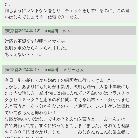
た。
同じようにレントゲンをとり、チェックをしているのに、この違
いはなんでしょう？ 信頼できません。
[東京都2004年-18] ●●歯科 pero
対応も不親切で説明もイマイチ。
説明を求めたらキレられました。
ありえない・・・。
[東京都2004年-17] ●●歯科 メリーさん
今日、引っ越してから始めての歯医者に行ってきました。
しかし、あまりにも対応が不親切、説明も適当、人を小馬鹿にし
たような話し方！挙げ句には歯に入れている白いのはプラスチッ
クかセラミック？と患者の私に聞いてくる始末・・・分かりませ
んと言うと「あ～分からないの～」と薄笑い。レントゲンは壊れ
ていてきちんと撮れない！
対応が悪いのではないですか？と文句を言うと、「ふーん」の一
言で終わりです。すぐに帰ってきてしまいました。それでも初診
料２３００円はかかりました・・・。みなさんもこんな歯医者に