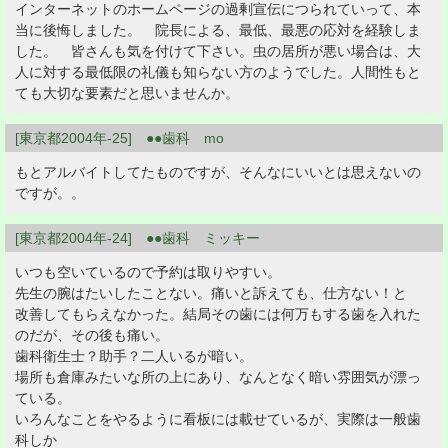
インターネットのホームページの過剰宣伝につられていって、本
当に後悔しました。 院長による、最低、最悪の応対を経験しま
した。 皆さんも気を付けて下さい。虫の居所が悪い場合は、大
人に対する最低限の礼儀も知らない方のようでした。人間性もと
ても大切な要素だと思いませんか。
[東京都2004年-25] ●●歯科 mo
もとアルバイトしてたものですが、そんなにいいとは思えないの
ですが。。
[東京都2004年-24] ●●歯科 ミッキー
いつも空いているので予約は取りやすい。
先生の腕はたいしたことない。痛いと訴えても、仕方ない！と
改善してもらえなかった。結局その歯には何万もする歯を入れた
のだが、その後も痛い。
歯科衛生士？助手？二人いるが暗い。
場所も倉庫みたいな所の上にあり、なんとなく暗い雰囲気が漂っ
ている。
いろんなことをやるように看板には載せているが、実際は一般歯
科しか