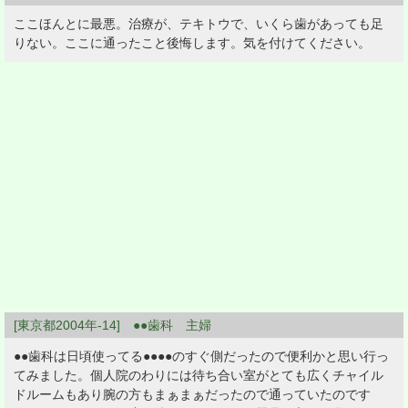
ここほんとに最悪。治療が、テキトウで、いくら歯があっても足
りない。ここに通ったこと後悔します。気を付けてください。
[東京都2004年-14] ●●歯科 主婦
●●歯科は日頃使ってる●●●●のすぐ側だったので便利かと思い行っ
てみました。個人院のわりには待ち合い室がとても広くチャイル
ドルームもあり腕の方もまぁまぁだったので通っていたのです