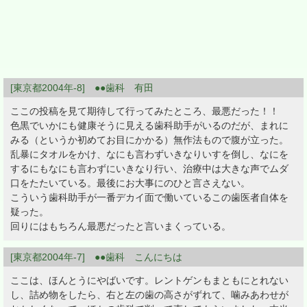
[東京都2004年-8] ●●歯科 有田
ここの投稿を見て期待して行ってみたところ、最悪だった！！
色黒でいかにも健康そうに見える歯科助手がいるのだが、まれに
みる（というか初めてお目にかかる）無作法もので腹が立った。
乱暴にタオルをかけ、なにも言わずいきなりいすを倒し、なにを
するにもなにも言わずにいきなり行い、治療中は大きな声でムダ
口をたたいている。最後にお大事にのひと言さえない。
こういう歯科助手が一番デカイ面で働いているこの歯医者自体を
疑った。
回りにはもちろん最悪だったと言いまくっている。
[東京都2004年-7] ●●歯科 こんにちは
ここは、ほんとうにやばいです。レントゲンもまともにとれない
し、詰め物をしたら、右と左の歯の高さがずれて、噛みあわせが