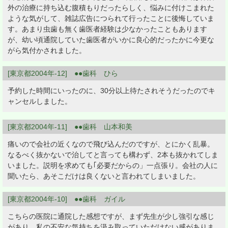
外の治療に持ち込む腹積もりだったらしく、悩みに付けこまれた
ような気がして、雑誌広告につられて行ったことに後悔していま
す。あまり虫歯も無く歯医者経験は少なかったこともあります
が、幼い頃通院していた歯医者がいかに良心的だったかに今更な
がら気付かされました。
[東京都2004年-12] ●●歯科 ひら
予約した時間にいったのに、30分以上待たされそうだったのでキ
ャンセルしました。
[東京都2004年-11] ●●歯科 山本和美
痛いので会社の近くなので飛び込んだのですが、とにかく乱暴。
なるべく抜かないで治してと言っても構わず、2本も抜かれてしま
いました。説明を求めても｢必要だからの」一点張り。会社の人に
聞いたら、あそこだけは良くないと言われてしまいました。
[東京都2004年-10] ●●歯科 ガイル
こちらの医院に通院した感想ですが、まず先生が少し強引な感じ
があり、私の不安な気持ちを汲み取っていただけない感がありま