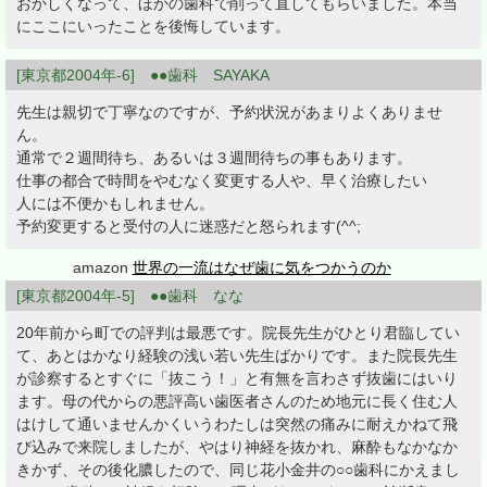
おかしくなって、ほかの歯科で削って直してもらいました。本当
にここにいったことを後悔しています。
[東京都2004年-6] ●●歯科 SAYAKA
先生は親切で丁寧なのですが、予約状況があまりよくありませ
ん。
通常で２週間待ち、あるいは３週間待ちの事もあります。
仕事の都合で時間をやむなく変更する人や、早く治療したい
人には不便かもしれません。
予約変更すると受付の人に迷惑だと怒られます(^^;
amazon
世界の一流はなぜ歯に気をつかうのか
[東京都2004年-5] ●●歯科 なな
20年前から町での評判は最悪です。院長先生がひとり君臨してい
て、あとはかなり経験の浅い若い先生ばかりです。また院長先生
が診察するとすぐに「抜こう！」と有無を言わさず抜歯にはいり
ます。母の代からの悪評高い歯医者さんのため地元に長く住む人
はけして通いませんかくいうわたしは突然の痛みに耐えかねて飛
び込みで来院しましたが、やはり神経を抜かれ、麻酔もなかなか
きかず、その後化膿したので、同じ花小金井の○○歯科にかえまし