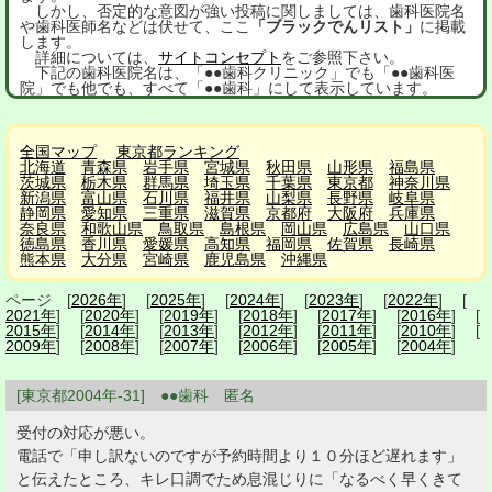
しかし、否定的な意図が強い投稿に関しましては、歯科医院名
や歯科医師名などは伏せて、ここ
「ブラックでんリスト」
に掲載
します。
詳細については、
サイトコンセプト
をご参照下さい。
下記の歯科医院名は、「●●歯科クリニック」でも「●●歯科医
院」でも他でも、すべて「●●歯科」にして表示しています。
全国マップ
東京都ランキング
北海道
青森県
岩手県
宮城県
秋田県
山形県
福島県
茨城県
栃木県
群馬県
埼玉県
千葉県
東京都
神奈川県
新潟県
富山県
石川県
福井県
山梨県
長野県
岐阜県
静岡県
愛知県
三重県
滋賀県
京都府
大阪府
兵庫県
奈良県
和歌山県
鳥取県
島根県
岡山県
広島県
山口県
徳島県
香川県
愛媛県
高知県
福岡県
佐賀県
長崎県
熊本県
大分県
宮崎県
鹿児島県
沖縄県
ページ [
2026年
] [
2025年
] [
2024年
] [
2023年
] [
2022年
] [
2021年
] [
2020年
] [
2019年
] [
2018年
] [
2017年
] [
2016年
] [
2015年
] [
2014年
] [
2013年
] [
2012年
] [
2011年
] [
2010年
] [
2009年
] [
2008年
] [
2007年
] [
2006年
] [
2005年
] [
2004年
]
[東京都2004年-31] ●●歯科 匿名
受付の対応が悪い。
電話で「申し訳ないのですが予約時間より１０分ほど遅れます」
と伝えたところ、キレ口調でため息混じりに「なるべく早くきて