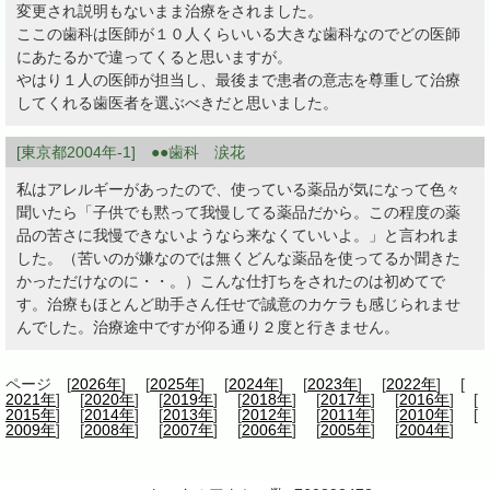
変更され説明もないまま治療をされました。
ここの歯科は医師が１０人くらいいる大きな歯科なのでどの医師
にあたるかで違ってくると思いますが。
やはり１人の医師が担当し、最後まで患者の意志を尊重して治療
してくれる歯医者を選ぶべきだと思いました。
[東京都2004年-1] ●●歯科 涙花
私はアレルギーがあったので、使っている薬品が気になって色々
聞いたら「子供でも黙って我慢してる薬品だから。この程度の薬
品の苦さに我慢できないようなら来なくていいよ。」と言われま
した。（苦いのが嫌なのでは無くどんな薬品を使ってるか聞きた
かっただけなのに・・。）こんな仕打ちをされたのは初めてで
す。治療もほとんど助手さん任せで誠意のカケラも感じられませ
んでした。治療途中ですが仰る通り２度と行きません。
ページ [
2026年
] [
2025年
] [
2024年
] [
2023年
] [
2022年
] [
2021年
] [
2020年
] [
2019年
] [
2018年
] [
2017年
] [
2016年
] [
2015年
] [
2014年
] [
2013年
] [
2012年
] [
2011年
] [
2010年
] [
2009年
] [
2008年
] [
2007年
] [
2006年
] [
2005年
] [
2004年
]