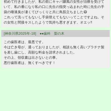
初めて行きましたが、私の前にキャバ嬢風の女性が治療を受けて
いて、私の番になり私の口に先生の指突っ込まれた時に先生の手
袋の唾液臭が凄くてびっくりと共に鳥肌立ちました😷
これって洗ってもないし手袋替えてもないってことですよね。そ
の女性と間接キスしたようで気持ち悪すぎます。オエッ‼︎
[神奈川県2025年-18] ●●歯科 梨の木
この歯医者は、最悪です。
今は亡き母が、通っておりましたが、相談も無く高いプラチナ製
を差し歯にし、高額な料金を請求されました。
その上、領収書は出さないとの事。
悪行歯医者は、無くすべきです！