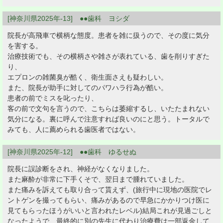
[神奈川県2025年-13] ●●歯科 ヨシダ
院長が高飛車で横柄な態度。患者を雑に扱うので、その度に気分
を害する。
治療技術でも、その横柄さや雑さが表れている、歯を削りすぎた
り、
エプロンの雑菌臭が酷く、衛生面さえも疑わしい。
また、院長が助手に対してのパワハラ行為が酷い。
患者の前でミスを叱ったり、
客の前で文句を言うので、こちらは萎縮するし、いたたまれない
気分になる。裏に呼んで注意すれば良いのにと思う。トータルで
みても、人に薦められる歯医者ではない。
[神奈川県2025年-12] ●●歯科 ゆるせぬ
院長に誤診断をされ、神経がなくなりました。
また麻酔が非常に下手くそで、翌日まで腫れていました。
また痛みを訴えても取り合って貰えず、(旅行中に現地の医院でレ
ントゲンを撮ってもらい、痛みがあるので早急にかかりつけ医に
見てもらったほうがいいと言われたレベル)結局これが見過ごしと
なったようで、最終的に別の先生に代わり治療費は一部返金して