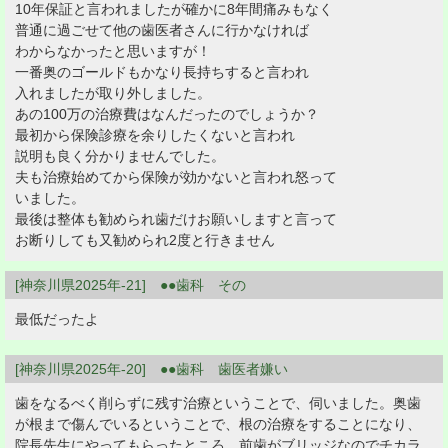
10年保証と言われましたが確かに8年間痛みもなく
普通に過ごせて他の歯医者さんに行かなければ
わからなかったと思いますが！
一番奥のゴールドもかなり長持ちすると言われ
入れましたが取り外しました。
あの100万の治療費はなんだったのでしょうか？
最初から保険診療を余りしたくないと言われ
説明も良く分かりませんでした。
夫も治療始めてから保険が効かないと言われ怒って
いました。
最後は整体も勧められ歯だけお願いしますと言って
お断りしても又勧められ2度と行きません
[神奈川県2025年-21] ●●歯科 その
最低だったよ
[神奈川県2025年-20] ●●歯科 歯医者嫌い
歯をなるべく削らずに残す治療ということで、伺いました。奥歯
が根まで傷んでいるということで、根の治療をすることになり、
院長先生にやってもらったところ、前歯がブリッジなのでチカラ