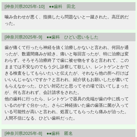
[神奈川県2025年-10] ●●歯科 田北
噛み合わせが悪く、指摘したら問題ないと一蹴された。高圧的だ
った。
[神奈川県2025年-9] ●●歯科 ひどい思いをした
歯が痛くて行ったら神経を抜く治療しかないと言われ、何回か通
ったが、数週間痛みが続き、痛いと毎回言ったが、特に治療は変
わらず。そろそろ治療終了で歯に被せ物をすると言われて、この
ままでは不安なのでもう少し診察して欲しい、レントゲンとかで
きる検査をしてもらいたいと伝えたが、それなら他の所へ行けば
いいんじゃないですか？と言われ、紹介状もお願いしたが書いて
もらえなかった。ひどい対応だと思ってその場で泣いてしまった
が、何も言われず、会計請求をされた。
他の歯科に行ったら、レントゲンで器具の先端が歯の中に残って
いるのがすぐ分かった。さらに神経抜いた歯の歯茎に菌が入って
いる可能性が高いと言われ、処置してもらったら痛みが治った。
人間不信になる、ひどい歯科だった。
[神奈川県2025年-8] ●●歯科 匿名