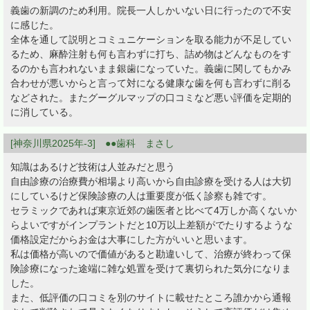
義歯の新調のため利用。院長一人しかいない日に行ったので不安
に感じた。
全体を通して説明とコミュニケーションを取る能力が不足してい
るため、麻酔注射も何も言わずに打ち、詰め物はどんなものをす
るのかも言われないまま銀歯になっていた。義歯に関してもかみ
合わせが悪いからと言って対になる健康な歯を何も言わずに削る
などされた。またグーグルマップの口コミなど悪い評価を定期的
に消している。
[神奈川県2025年-3] ●●歯科 まさし
知識はあるけど技術は人並みだと思う
自由診療の治療費が相場より高いから自由診療を受ける人は大切
にしているけど保険診療の人は重要度が低く診察も雑です。
セラミックであれば東京近郊の歯医者と比べて4万しか高くないか
らよいですがインプラントだと10万以上差額がでたりするような
価格設定だからお金は大事にした方がいいと思います。
私は価格が高いので価値があると勘違いして、治療が終わって保
険診療になった途端に雑な処置を受けて裏切られた気分になりま
した。
また、低評価の口コミを別のサイトに載せたところ誰かから通報