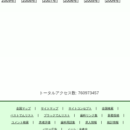
2009年
] [
2008年
] [
2007年
] [
2006年
] [
2005年
] [
2004年
]
トータルアクセス数: 760973457
全国マップ
サイトマップ
サイトコンセプト
全国検索
ベストでんリスト
ブラックでんリスト
歯科リンク集
新着投稿
コメント検索
患者評価
歯科用語集
求人情報
統計情報
バナー広告
メール：
永峰光