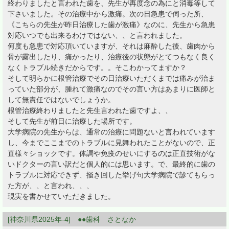
終わりましたと言われた歯を、先生が再度念の為にと消毒等して
下さいました。その治療中から激痛。次の日急患で伺った所、
《こちらの先生が昨日治療した歯が激痛》なのに、先生から急患
対応いつでも出来るわけではない、、と言われました。
何度も急患で対応頂いていますが、それは麻酔した後、歯肉から
骨が露出したり、痛かったり、治療後の状態がとてつもなく良く
なくトラブル続きだからです。。そこわかってますか？
そして明らかに根管治療でその日治療いただくまでは痛みが治ま
っていた部分が、腫れて激痛なのでその言い方はあまりに医師と
して無責任ではないでしょうか。
根管治療終わりましたと先生言われた歯ですよ、、
そして先生が前日に治療した場所です。
大学病院の先生からは、通常の治療に問題ないと言われています
し、今までここまでのトラブルに見舞われたことがないので、正
直様々ショックです。体調や免疫のせいにするのは正直技術がな
いドクターの言い訳だと個人的には思います。で、最終的に歯の
トラブルに対応できず、掻き回した挙げ句大学病院で診てもらっ
た方が、、と言われ、、、
現実を書かせていただきました。
[神奈川県2025年-4] ●●歯科 さとなか