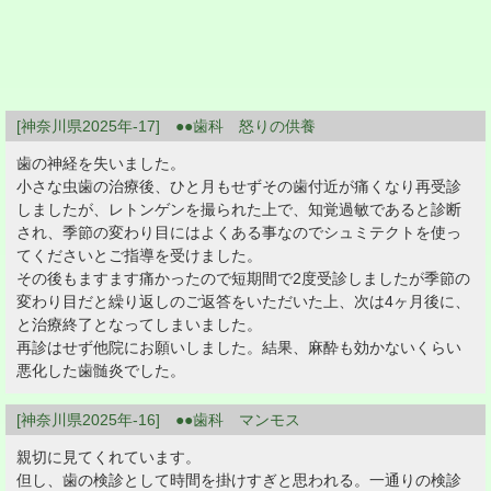
[神奈川県2025年-17] ●●歯科 怒りの供養
歯の神経を失いました。
小さな虫歯の治療後、ひと月もせずその歯付近が痛くなり再受診
しましたが、レトンゲンを撮られた上で、知覚過敏であると診断
され、季節の変わり目にはよくある事なのでシュミテクトを使っ
てくださいとご指導を受けました。
その後もますます痛かったので短期間で2度受診しましたが季節の
変わり目だと繰り返しのご返答をいただいた上、次は4ヶ月後に、
と治療終了となってしまいました。
再診はせず他院にお願いしました。結果、麻酔も効かないくらい
悪化した歯髄炎でした。
[神奈川県2025年-16] ●●歯科 マンモス
親切に見てくれています。
但し、歯の検診として時間を掛けすぎと思われる。一通りの検診