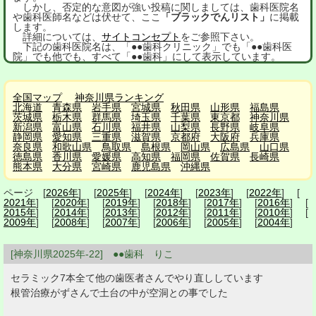
しかし、否定的な意図が強い投稿に関しましては、歯科医院名
や歯科医師名などは伏せて、ここ
「ブラックでんリスト」
に掲載
します。
詳細については、
サイトコンセプト
をご参照下さい。
下記の歯科医院名は、「●●歯科クリニック」でも「●●歯科医
院」でも他でも、すべて「●●歯科」にして表示しています。
全国マップ
神奈川県ランキング
北海道
青森県
岩手県
宮城県
秋田県
山形県
福島県
茨城県
栃木県
群馬県
埼玉県
千葉県
東京都
神奈川県
新潟県
富山県
石川県
福井県
山梨県
長野県
岐阜県
静岡県
愛知県
三重県
滋賀県
京都府
大阪府
兵庫県
奈良県
和歌山県
鳥取県
島根県
岡山県
広島県
山口県
徳島県
香川県
愛媛県
高知県
福岡県
佐賀県
長崎県
熊本県
大分県
宮崎県
鹿児島県
沖縄県
ページ [
2026年
] [
2025年
] [
2024年
] [
2023年
] [
2022年
] [
2021年
] [
2020年
] [
2019年
] [
2018年
] [
2017年
] [
2016年
] [
2015年
] [
2014年
] [
2013年
] [
2012年
] [
2011年
] [
2010年
] [
2009年
] [
2008年
] [
2007年
] [
2006年
] [
2005年
] [
2004年
]
[神奈川県2025年-22] ●●歯科 りこ
セラミック7本全て他の歯医者さんでやり直ししています
根管治療がずさんで土台の中が空洞との事でした