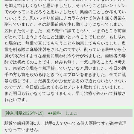
を加えてほしくないと思いましたし、そういうことはレントゲン
でわかっているだろうと思いましたが、奥歯のことしか考えてい
ないようで、思いっきり前歯にチカラをかけて休みも無く奥歯を
削っていました。その結果前歯が少し動くようになってしまい、
翌日また伺いました。別の先生に診てもらい、いまのところ前歯
がとれてしまうようなことは無いということでしたが、もし取れ
た場合は、無償で直してもらうことを約束してもらいました。奥
歯を削る際に麻酔注射をされたのですが、削っている最中から心
臓が飛び出すような感覚に襲われ冷や汗が出ました。歯医者の麻
酔では初めてのことです。休みも無く、一気に削ることだけ考え
て、患者の立場を全然理解していないなと思いました。今日の助
手の方も首を絞めるほどきつくエプロンを巻きました。全てに乱
暴な感じです。まだ奥歯のかぶせがあるので通わないといけない
のですが、今日仮に詰めてあるセメントも取れてしまいました。
また明日も行かなくてはなりません。早く治療が終わって解放さ
れたいです。
[神奈川県2025年-19] ●●歯科 しょこ
駅近で歯科医師1人、助手1人でやってる個人医院ですが衛生管理
がなっていません。