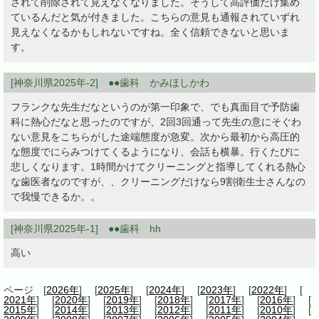
されて削除されて見えなくなりました。そうして高評価だけ集め
ているんだと気が付きました。こちらの意見も通報されていずれ
見えなくなるかもしれないですね。全く信頼できないと思いま
す。
[神奈川県2025年-2] ●●歯科 かみほしかわ
フランクな先生だなというのが第一印象で、でも真面目で予防歯
科に熱心だなと思ったのですが、2回3回通って先生の意にそぐわ
ない意見をこちらがした途端態度が急変。次から最初から高圧的
な態度でにらみつけてくるようになり、会話も横暴。行くたびに
悲しくなります。1時間かけてクリーニングと指導してくれる熱心
な歯医者なのですが、、クリーニングだけなら9割衛生士さんなの
で我慢できるか。。
[神奈川県2025年-1] ●●歯科 hh
高い
ページ [
2026年
] [
2025年
] [
2024年
] [
2023年
] [
2022年
] [
2021年
] [
2020年
] [
2019年
] [
2018年
] [
2017年
] [
2016年
] [
2015年
] [
2014年
] [
2013年
] [
2012年
] [
2011年
] [
2010年
] [