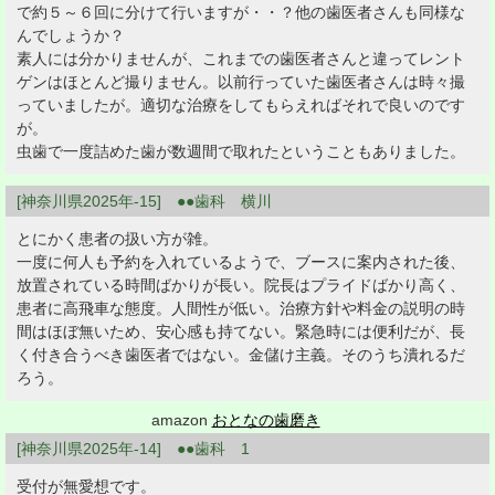
で約５～６回に分けて行いますが・・？他の歯医者さんも同様な
んでしょうか？
素人には分かりませんが、これまでの歯医者さんと違ってレント
ゲンはほとんど撮りません。以前行っていた歯医者さんは時々撮
っていましたが。適切な治療をしてもらえればそれで良いのです
が。
虫歯で一度詰めた歯が数週間で取れたということもありました。
[神奈川県2025年-15] ●●歯科 横川
とにかく患者の扱い方が雑。
一度に何人も予約を入れているようで、ブースに案内された後、
放置されている時間ばかりが長い。院長はプライドばかり高く、
患者に高飛車な態度。人間性が低い。治療方針や料金の説明の時
間はほぼ無いため、安心感も持てない。緊急時には便利だが、長
く付き合うべき歯医者ではない。金儲け主義。そのうち潰れるだ
ろう。
amazon
おとなの歯磨き
[神奈川県2025年-14] ●●歯科 1
受付が無愛想です。