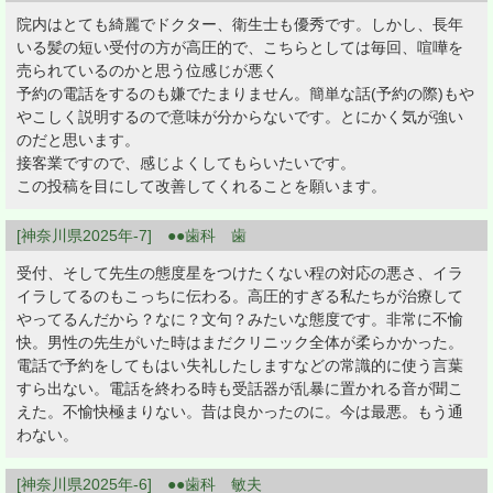
院内はとても綺麗でドクター、衛生士も優秀です。しかし、長年
いる髪の短い受付の方が高圧的で、こちらとしては毎回、喧嘩を
売られているのかと思う位感じが悪く
予約の電話をするのも嫌でたまりません。簡単な話(予約の際)もや
やこしく説明するので意味が分からないです。とにかく気が強い
のだと思います。
接客業ですので、感じよくしてもらいたいです。
この投稿を目にして改善してくれることを願います。
[神奈川県2025年-7] ●●歯科 歯
受付、そして先生の態度星をつけたくない程の対応の悪さ、イラ
イラしてるのもこっちに伝わる。高圧的すぎる私たちが治療して
やってるんだから？なに？文句？みたいな態度です。非常に不愉
快。男性の先生がいた時はまだクリニック全体が柔らかかった。
電話で予約をしてもはい失礼したしますなどの常識的に使う言葉
すら出ない。電話を終わる時も受話器が乱暴に置かれる音が聞こ
えた。不愉快極まりない。昔は良かったのに。今は最悪。もう通
わない。
[神奈川県2025年-6] ●●歯科 敏夫