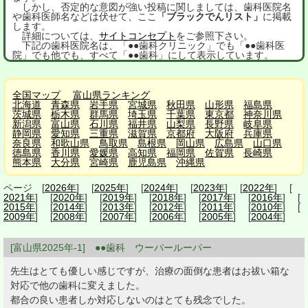
しかし、否定的な意図が強い投稿に関しましては、歯科医院名
や歯科医師名などは伏せて、ここ
「ブラックでんリスト」
に掲載
します。
詳細については、
サイトコンセプト
をご参照下さい。
下記の歯科医院名は、「●●歯科クリニック」でも「●●歯科医
院」でも他でも、すべて「●●歯科」にして表示しています。
全国マップ
富山県ランキング
北海道
青森県
岩手県
宮城県
秋田県
山形県
福島県
茨城県
栃木県
群馬県
埼玉県
千葉県
東京都
神奈川県
新潟県
富山県
石川県
福井県
山梨県
長野県
岐阜県
静岡県
愛知県
三重県
滋賀県
京都府
大阪府
兵庫県
奈良県
和歌山県
鳥取県
島根県
岡山県
広島県
山口県
徳島県
香川県
愛媛県
高知県
福岡県
佐賀県
長崎県
熊本県
大分県
宮崎県
鹿児島県
沖縄県
ページ [
2026年
] [
2025年
] [
2024年
] [
2023年
] [
2022年
] [
2021年
] [
2020年
] [
2019年
] [
2018年
] [
2017年
] [
2016年
] [
2015年
] [
2014年
] [
2013年
] [
2012年
] [
2011年
] [
2010年
] [
2009年
] [
2008年
] [
2007年
] [
2006年
] [
2005年
] [
2004年
]
[富山県2025年-1] ●●歯科 ウーパールーパー
先生はとても優しい感じですが、治療の面倒な患者はお祓い箱な
対応で他の歯科に変えました。
都合の良い患者しか対応しないのはとても残念でした。