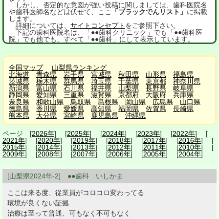
しかし、否定的な意図が強い投稿に関しましては、歯科医院名
や歯科医師名などは伏せて、ここ
「ブラックでんリスト」
に掲載
します。
詳細については、
サイトコンセプト
をご参照下さい。
下記の歯科医院名は、「●●歯科クリニック」でも「●●歯科医
院」でも他でも、すべて「●●歯科」にして表示しています。
全国マップ
山梨県ランキング
北海道
青森県
岩手県
宮城県
秋田県
山形県
福島県
茨城県
栃木県
群馬県
埼玉県
千葉県
東京都
神奈川県
新潟県
富山県
石川県
福井県
山梨県
長野県
岐阜県
静岡県
愛知県
三重県
滋賀県
京都府
大阪府
兵庫県
奈良県
和歌山県
鳥取県
島根県
岡山県
広島県
山口県
徳島県
香川県
愛媛県
高知県
福岡県
佐賀県
長崎県
熊本県
大分県
宮崎県
鹿児島県
沖縄県
ページ [
2026年
] [
2025年
] [
2024年
] [
2023年
] [
2022年
] [
2021年
] [
2020年
] [
2019年
] [
2018年
] [
2017年
] [
2016年
] [
2015年
] [
2014年
] [
2013年
] [
2012年
] [
2011年
] [
2010年
] [
2009年
] [
2008年
] [
2007年
] [
2006年
] [
2005年
] [
2004年
]
[山梨県2024年-2] ●●歯科 いしかま
ここは来る度、従業員がコロコロ変わってる
環境が良くない証拠
治療は至って普通、可もなく不可もなく