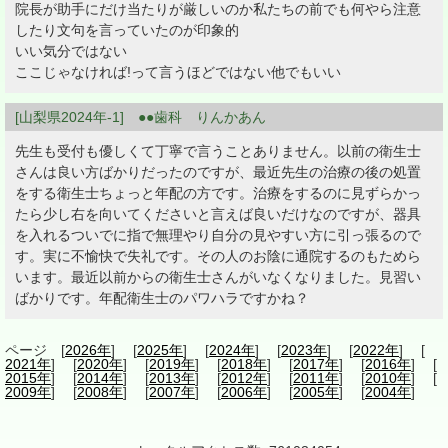
院長が助手にだけ当たりが厳しいのか私たちの前でも何やら注意
したり文句を言っていたのが印象的
いい気分ではない
ここじゃなければ!って言うほどではない他でもいい
[山梨県2024年-1] ●●歯科 りんかあん
先生も受付も優しくて丁寧で言うことありません。以前の衛生士
さんは良い方ばかりだったのですが、最近先生の治療の後の処置
をする衛生士ちょっと年配の方です。治療をするのに見ずらかっ
たら少し右を向いてくださいと言えば良いだけなのですが、器具
を入れるついでに指で無理やり自分の見やすい方に引っ張るので
す。実に不愉快で失礼です。その人のお陰に通院するのもためら
います。最近以前からの衛生士さんがいなくなりました。見習い
ばかりです。年配衛生士のパワハラですかね？
ページ [
2026年
] [
2025年
] [
2024年
] [
2023年
] [
2022年
] [
2021年
] [
2020年
] [
2019年
] [
2018年
] [
2017年
] [
2016年
] [
2015年
] [
2014年
] [
2013年
] [
2012年
] [
2011年
] [
2010年
] [
2009年
] [
2008年
] [
2007年
] [
2006年
] [
2005年
] [
2004年
]