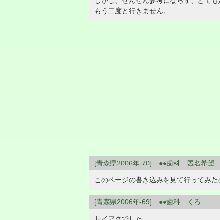
しかし、ぜんぜん参考にならず、とても
もう二度と行きません。
[青森県2006年-70] ●●歯科 匿名希望
このページの書き込みを見て行ってみ
[青森県2006年-69] ●●歯科 くろ
サイアクでした。