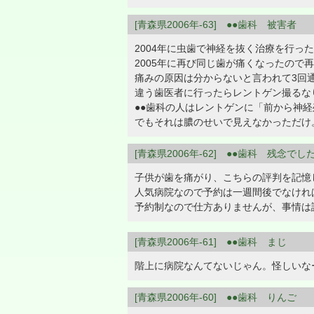
[青森県2006年-63] ●●歯科 被害者
2004年に虫歯で神経を抜く治療を行っ
2005年に再び同じ歯が痛くなったので
痛みの原因は分からないと言われて3回
違う歯医者に行ったらレントゲン撮るな
●●歯科の人はレントゲンに「前から神
でもそれは膿のせいで見えなかっただけ
[青森県2006年-62] ●●歯科 残念でし
子供が歯を痛がり、こちらの評判を記憶
人気病院なので予約は一週間後でなけれ
予約制なので仕方ありませんが、事情は
[青森県2006年-61] ●●歯科 まじ
階上に病院なんてないじゃん。怪しいな
[青森県2006年-60] ●●歯科 りんご