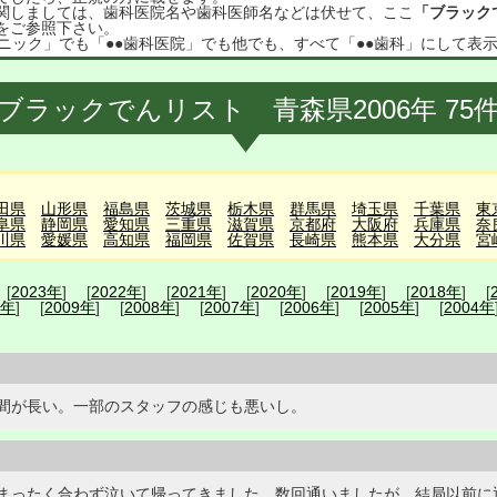
関しましては、歯科医院名や歯科医師名などは伏せて、ここ
「ブラック
をご参照下さい。
ニック」でも「●●歯科医院」でも他でも、すべて「●●歯科」にして表
ブラックでんリスト 青森県2006年 75
田県
山形県
福島県
茨城県
栃木県
群馬県
埼玉県
千葉県
東
阜県
静岡県
愛知県
三重県
滋賀県
京都府
大阪府
兵庫県
奈
川県
愛媛県
高知県
福岡県
佐賀県
長崎県
熊本県
大分県
宮
 [
2023年
] [
2022年
] [
2021年
] [
2020年
] [
2019年
] [
2018年
] [
0年
] [
2009年
] [
2008年
] [
2007年
] [
2006年
] [
2005年
] [
2004年
間が長い。一部のスタッフの感じも悪いし。
まったく合わず泣いて帰ってきました。数回通いましたが、結局以前に