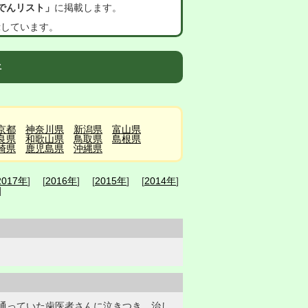
でんリスト」
に掲載します。
示しています。
件
京都
神奈川県
新潟県
富山県
良県
和歌山県
鳥取県
島根県
崎県
鹿児島県
沖縄県
2017年
] [
2016年
] [
2015年
] [
2014年
]
]
通っていた歯医者さんに泣きつき、治し