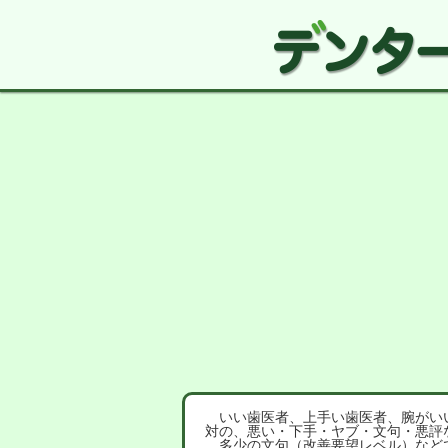
いい歯医者、上手い歯医者、腕がいい
対の、悪い・下手・ヤブ・文句・悪評
多少の文句（改善要望レベル）など