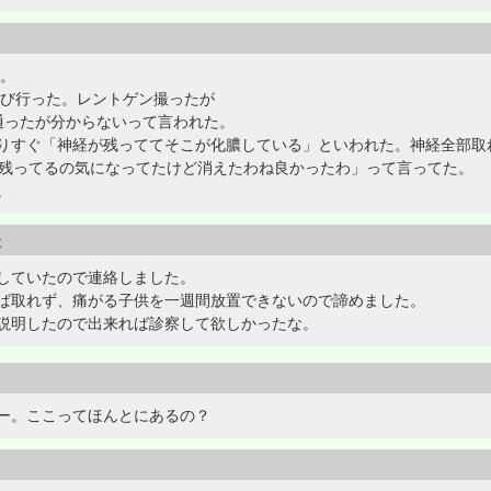
た。
再び行った。レントゲン撮ったが
通ったが分からないって言われた。
りすぐ「神経が残っててそこが化膿している」といわれた。神経全部取
経残ってるの気になってたけど消えたわね良かったわ」って言ってた。
。
た
していたので連絡しました。
ば取れず、痛がる子供を一週間放置できないので諦めました。
説明したので出来れば診察して欲しかったな。
ー。ここってほんとにあるの？