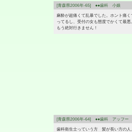
[青森県2006年-65] ●●歯科 小娘
麻酔が超痛くて乱暴でした。ホント痛く
ってるし、受付の女も態度でかくて最
もう絶対行きません！
[青森県2006年-64] ●●歯科 アッフー
歯科衛生士っていう方 髪が長い方の人