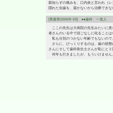
親知らずの痛みを、口内炎と言われ（レ
隠れた虫歯を、届かないから治療できな
[青森県2006年-59] ●●歯科 一老人
ここの先生は大病院の先生みたいに患者
者さんのいる中で頭ごなしに叱ることは
私も分別のつかない年齢でもないので
さらに、びっくりするのは、歯の状態に
さんにそして歯科衛生士さんが私にと２
何年も行きましたが、もういけません