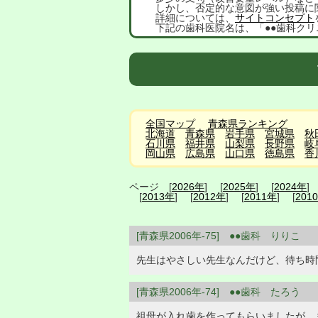
しかし、否定的な意図が強い投稿に
詳細については、
サイトコンセプト
下記の歯科医院名は、「●●歯科クリ
全国マップ
青森県ランキング
北海道
青森県
岩手県
宮城県
秋
石川県
福井県
山梨県
長野県
岐
岡山県
広島県
山口県
徳島県
香
ページ [
2026年
] [
2025年
] [
2024年
]
[
2013年
] [
2012年
] [
2011年
] [
201
[青森県2006年-75] ●●歯科 りりこ
先生はやさしい先生なんだけど、待ち時
[青森県2006年-74] ●●歯科 たろう
祖母が入れ歯を作ってもらいましたが、