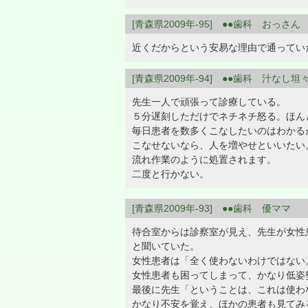
[青森県2009年-95] ●●歯科 おっさん
近くだからという安易な理由で通ってい
[青森県2009年-94] ●●歯科 汁なし坦
先生一人で頑張って診療している。
５分遅刻しただけでネチネチ怒る。ほん
毎日患者を数多くこなしたいのはわかる
こなせないなら、人を増やせといいたい
流れ作業のように処置されます。
二度と行かない。
[青森県2009年-93] ●●歯科 優ママ
待合室からは診察室が見え、先生が女性
と聞いていた。
女性患者は「全く使わないわけではない
女性患者も困ってしまって、かなり低姿
最後に先生「ということは、これは使わ
かなり不安を覚え、ほかの患者も見てみ