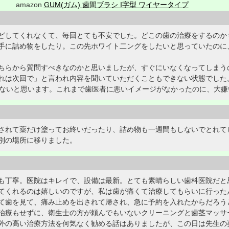
amazon
GUM(ガム) 歯間ブラシ I字型 ワイヤータイプ
どしてくれなくて、毎回とても不安でした。どこの歯の治療をするのか
手に詰め物をしたり。この先ホワイト二ングをしたいと思っていたのに
ちらから質問すべきなのかと思いましたが、すぐにいなくなってしまう
れは次回で」と言われ内容を聞いていただくこともできない状態でした
くないと思います。これまで歯医者に悪いイメージがなかったのに、大嫌
されて薬だけ塗ってお終いだったり、詰め物も一週間もしないでとれて
別の場所に移りました。
も丁寧。医院はキレイで、設備は最新。とても素晴らしい歯科医院だと
てくれるのは嬉しいのですが、私は歯が痛くて治療してもらいに行った
て歯を見て、痛み止めを出されて帰され、急に予約を入れたからだろう
療もせずに、衛生士の方が頼んでもいないクリーニングと歯茎マッサージ
外の高い治療方法を何気なく勧める話はありましたが、この日は先生の