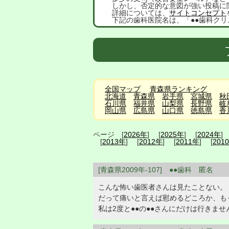
しかし、否定的な意図が強い投稿に
詳細については、
サイトコンセプト
下記の歯科医院名は、「●●歯科クリ
全国マップ
青森県ランキング
北海道
青森県
岩手県
宮城県
秋
石川県
福井県
山梨県
長野県
岐
岡山県
広島県
山口県
徳島県
香
ページ [
2026年
] [
2025年
] [
2024年
]
[
2013年
] [
2012年
] [
2011年
] [
201
[青森県2009年-107] ●●歯科 匿名
こんな怖い歯医者さんは見たことない。
だって痛いと言えば慰めるどころか、も
私は2度と●●の●●さんにだけは行きませ