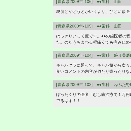
[青森県2009年-106] ●●歯科 山田
親切とかどうとかいうより、ひどい藪医
[青森県2009年-105] ●●歯科 山田
はっきりいって藪です。●●の歯医者の
た。のたうちまわる程痛くても痛み止
[青森県2009年-104] ●●歯科 盛り美
キャバクラに通って、キャバ嬢から次々
良いコメントの内容が似たり寄ったりな
[青森県2009年-103] ●●歯科 ねぶた
ぼったくりの医者！むし歯治療で１万円
でるはず！！