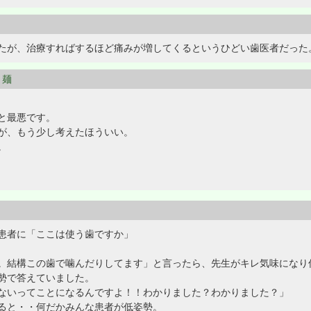
たが、治療すればするほど痛みが増してくるというひどい歯医者だった
々麺
と最悪です。
が、もう少し考えたほういい。
。
患者に「ここは使う歯ですか」
。結構この歯で噛んだりしてます」と言ったら、先生がキレ気味になり
勢で答えていました。
ないってことになるんですよ！！わかりました？わかりました？」
ると・・何だかみんな患者が低姿勢。