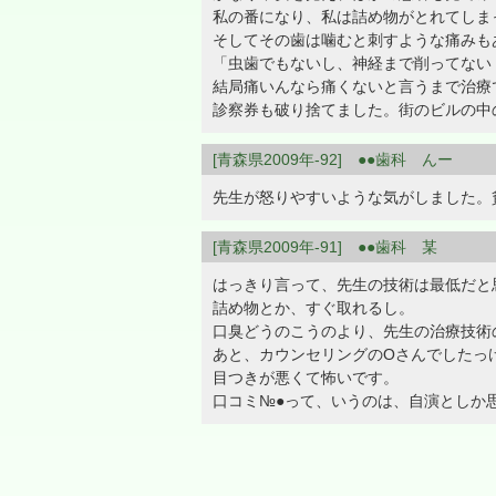
私の番になり、私は詰め物がとれてしま
そしてその歯は噛むと刺すような痛みも
「虫歯でもないし、神経まで削ってない
結局痛いんなら痛くないと言うまで治療
診察券も破り捨てました。街のビルの中
[青森県2009年-92] ●●歯科 んー
先生が怒りやすいような気がしました。
[青森県2009年-91] ●●歯科 某
はっきり言って、先生の技術は最低だと
詰め物とか、すぐ取れるし。
口臭どうのこうのより、先生の治療技術
あと、カウンセリングのOさんでしたっ
目つきが悪くて怖いです。
口コミ№●って、いうのは、自演としか