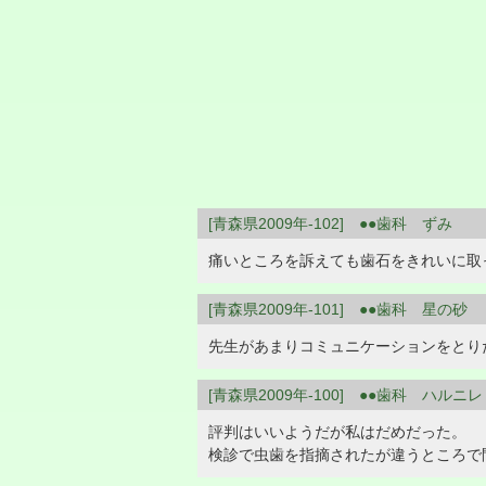
[青森県2009年-102] ●●歯科 ずみ
痛いところを訴えても歯石をきれいに取
[青森県2009年-101] ●●歯科 星の砂
先生があまりコミュニケーションをとり
[青森県2009年-100] ●●歯科 ハルニレ
評判はいいようだが私はだめだった。
検診で虫歯を指摘されたが違うところで