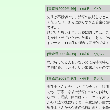
[青森県2009年-99] ●●歯科 Y・Y
先生が不親切です。治療の説明をほとん
く削ったり、さらに削りすぎた前歯に勝
ですか。
ひどいと思います。治療に関しては、こ
をかけさせていただいた際も「ああ、そ
すい一方、●●先生の場合は高圧的でよ
[青森県2009年-98] ●●歯科 ななみ
私は待ってる人もいないのに長時間待た
て時間をかけたりといい加減だったので
[青森県2009年-97] ●●歯科 みどり
衛生士さんも先生もとても優しく、説明
でも、丁寧に今後の治療についてお話し
なのに、通院一回目はレントゲンを撮っ
がら１週間後に行くと、今度は痛い歯の治
衛生士さんから今後の治療計画と、保険