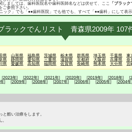
関しましては、歯科医院名や歯科医師名などは伏せて、ここ
「ブラック
をご参照下さい。
ニック」でも「●●歯科医院」でも他でも、すべて「●●歯科」にして表
ブラックでんリスト 青森県2009年 107
田県
山形県
福島県
茨城県
栃木県
群馬県
埼玉県
千葉県
東
阜県
静岡県
愛知県
三重県
滋賀県
京都府
大阪府
兵庫県
奈
川県
愛媛県
高知県
福岡県
佐賀県
長崎県
熊本県
大分県
宮
 [
2023年
] [
2022年
] [
2021年
] [
2020年
] [
2019年
] [
2018年
] [
0年
] [
2009年
] [
2008年
] [
2007年
] [
2006年
] [
2005年
] [
2004年
っと酷い治療をします。
ん。