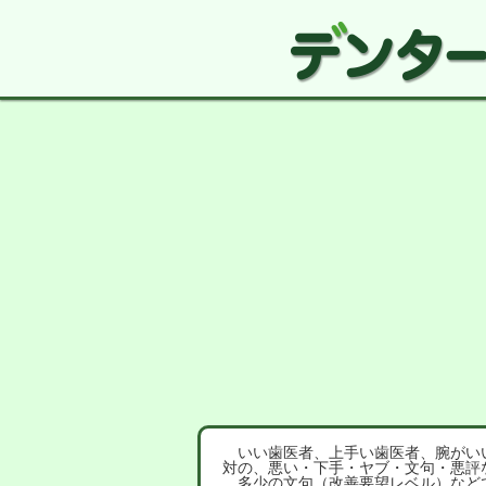
いい歯医者、上手い歯医者、腕がいい
対の、悪い・下手・ヤブ・文句・悪評
多少の文句（改善要望レベル）など