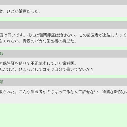
者。ひどい治療だった。
程度は低いです。彼には顎関節症は治せない。この歯医者が上位に入っ
めをくれない。青森のバカな歯医者の典型だ。
庭師
と保険証を借りて不正請求していた歯科医。
んだけど、ひょっとしてコイツ自分で書いてないか？
野郎
取られた。こんな歯医者がのさばってるなんて許せない。綺麗な医院な