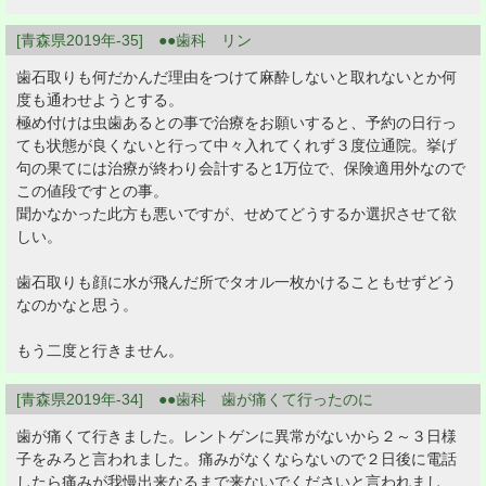
[青森県2019年-35] ●●歯科 リン
歯石取りも何だかんだ理由をつけて麻酔しないと取れないとか何
度も通わせようとする。
極め付けは虫歯あるとの事で治療をお願いすると、予約の日行っ
ても状態が良くないと行って中々入れてくれず３度位通院。挙げ
句の果てには治療が終わり会計すると1万位で、保険適用外なので
この値段ですとの事。
聞かなかった此方も悪いですが、せめてどうするか選択させて欲
しい。
歯石取りも顔に水が飛んだ所でタオル一枚かけることもせずどう
なのかなと思う。
もう二度と行きません。
[青森県2019年-34] ●●歯科 歯が痛くて行ったのに
歯が痛くて行きました。レントゲンに異常がないから２～３日様
子をみろと言われました。痛みがなくならないので２日後に電話
したら痛みが我慢出来なるまで来ないでくださいと言われまし