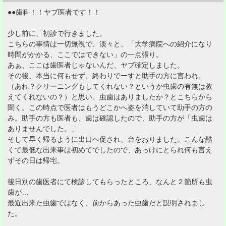
●●歯科！！ヤブ医者です！！
少し前に、初診で行きました。
こちらの事情は一切無視で、淡々と、「大学病院への紹介になり
時間がかかる、ここではできない」の一点張り。
あぁ、ここは歯医者じゃないんだ、ヤブ確定しました。
その後、本当に何もせず、終わりでーすと助手の方に言われ、
（あれ？クリーニングもしてくれない？というか虫歯の有無は教
えてくれないの？）と思い、虫歯はありましたか？とこちらから
聞く。この時点で医者はもうどこかへ姿を消していて助手の方の
み。助手の方も医者も、歯は確認したので、助手の方が「虫歯は
ありませんでした。」
そして早く帰るように出口へ促され、台をおりました。こんな酷
くて最低な出来事は初めてでしたので、あっけにとられ何も言え
ずその日は帰宅。
後日別の歯医者にて検診してもらったところ、なんと２箇所も虫
歯が…
最近出来た虫歯ではなく、前からあった虫歯だと説明されまし
た。