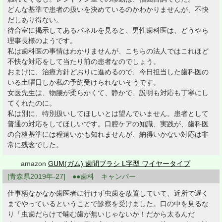
どんな基準で患者の扱いを決めているのかわかりませんが、不快
だしあり得ない。
待合室に掲示してあるパネルを見ると、男性歯科医は、どうやら
理事長様のようです。
私は歯科医の事情はわかりませんが、こちらの法人ではこれほど
不快な対応をして当たり前の患者なのでしょう。
おまけに、治療方針どおりに進めるので、今日担当した歯科医の
いる土曜日しか私の予約受けられないそうです。
女医先生は、物腰が柔らかくて、静かで、説明も対応も丁寧にし
てくれたのに。
私は別に、特別扱いしてほしいとは望んでいません。患者として
普通の対応をしてほしいです。口腔ケアの知識、実践が、歯科医
の合格基準には程遠いかも知れませんが、納得いかない対応は非
常に残念でした。
amazon
GUM(ガム) 歯間ブラシ L字型 ワイヤータイプ
[青森県2019年-27] ●●歯科 キャンパー
仕事柄なかなか歯医者に行けず虫歯を放置していて、近所で遅く
までやっているということで診察を受けました。口の中を見るな
り「虫歯だらけで噛む歯が無いじゃないか！だから太るんだ