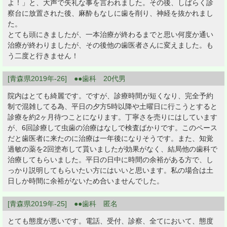
よ！」と、大声で失礼な事を言われました。その後、しばらく診
察台に放置された後、麻酔もなしに歯を削り、神経を抜かれまし
た。
とても頭にきましたが、一本治療が終わるまでと思い何度か通い
治療が終わりましたが、その後他の歯医者さんに変えました。も
う二度と行きません！
[青森県2019年-26] ●●歯科 20代男
院内はとても綺麗です。ですが、診療時間が短くなり、完全予約
制で混雑してる為、平日の夕方5時以降や土曜日に行こうとすると
診療を約2ヶ月待つことになります。丁寧さを売りにはしています
が、6回診療して虫歯の治療はなしで検査ばかりです。このペース
だと歯医者に来たのに治療は一年後になりそうです。また、知覚
過敏の薬を2回塗布して貰いましたが効果がなく、結局他の歯科で
治療してもらいました。平日の日中に時間の余裕がある方で、し
っかり説明してもらいたい方にはいいと思います。私の場合は土
日しか時間に余裕がないため合いませんでした。
[青森県2019年-25] ●●歯科 匿名
とても態度が悪いです。電話、受付、診察、全てにおいて、態度