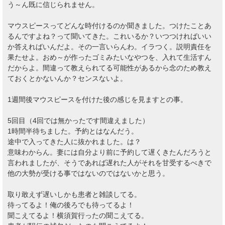
う～ん既に信じられません。
マウスピースってどんな時付けるのか聞きました。つけたことあ
るんですよね？って聞いてきた。これいるか？いつつければいい
か答えればいんだよ。その一言いらんわ。イラつく。説明責任を
果たせよ。おめ～が作ったゴミみたいなやつを、入れて生活すん
だからよ。間違って教えられてる可能性があるから念のため教え
ておくとかないんか？センスないよ。
1週間後マウスピースを付けた後の感じを見ますとの事。
5回目（4回では無かったです間違えました）
1時間半待ちました。予約とはなんだう。
途中で入ってきた人に抜かれました。は？
意味わからん。妻には自分より前に予約して遅くきたんだろうと
言われましたが、そうであれば遅れた人がそれを甘受するべきで
他の大勢が受ける事ではないのではないかと思う。
取り敢えず遅いしかも患者と雑談してる。
待ってるよ！俺の後ろでも待ってるよ！
聞こえてるよ！横須賀行ったの聞こえてる。