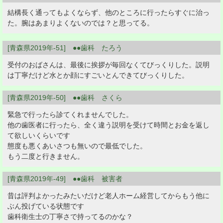
結構長く通ってもよくならず、他のところに行ったらすぐに治っ
た。腕はあまりよくないのでは？と思ってる。
[青森県2019年-51] ●●歯科 たろう
受付のおばさんは、最後に挨拶が毎回なくてびっくりした。説明
は丁寧だけど水とか顔にすごいとんできてびっくりした。
[青森県2019年-50] ●●歯科 さくら
緊急で行ったら診てくれませんでした。
他の歯医者に行ったら、全く違う説明を受けて時間とお金を返し
て欲しいくらいです
態度も悪くあいさつも無いので最低でした。
もう二度と行きません。
[青森県2019年-49] ●●歯科 被害者
昔は評判よかったみたいだけど老人ホーム経営してからもう他に
ぶん投げている状態です
歯科衛生士の丁寧さで持ってるのかな？