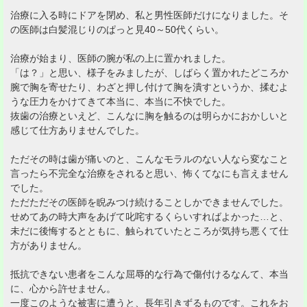
治療に入る時にドアを閉め、私と男性医師だけになりました。そ
の医師は白髪混じりのぱっと見40～50代くらい。
治療が始まり、医師の腕が私の上に置かれました。
「は？」と思い、様子をみましたが、しばらく置かれたどころか
腕で胸を寄せたり、わざと押し付けて胸を潰すというか、揉むよ
うな圧力をかけてきて本当に、本当に不快でした。
抜歯の治療といえど、こんなに胸を触るのは明らかにおかしいと
感じて仕方ありませんでした。
ただその時は歯が痛いのと、こんなモラルのない人なら変なこと
言ったら不完全な治療をされると思い、怖くてなにも言えません
でした。
ただただその医師を睨みつけ続けることしかできませんでした。
せめてあの時大声をあげて叱咤するくらいすればよかった…と、
未だに後悔するとともに、触られていたところが気持ち悪くて仕
方がありません。
抵抗できない患者をこんな屈辱的な行為で傷付けるなんて、本当
に、心から許せません。
一度このような被害に遭うと、長年引きずるものです。これをお