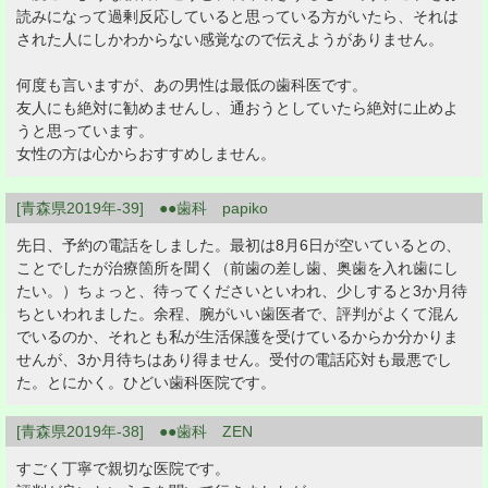
読みになって過剰反応していると思っている方がいたら、それは
された人にしかわからない感覚なので伝えようがありません。
何度も言いますが、あの男性は最低の歯科医です。
友人にも絶対に勧めませんし、通おうとしていたら絶対に止めよ
うと思っています。
女性の方は心からおすすめしません。
[青森県2019年-39] ●●歯科 papiko
先日、予約の電話をしました。最初は8月6日が空いているとの、
ことでしたが治療箇所を聞く（前歯の差し歯、奥歯を入れ歯にし
たい。）ちょっと、待ってくださいといわれ、少しすると3か月待
ちといわれました。余程、腕がいい歯医者で、評判がよくて混ん
でいるのか、それとも私が生活保護を受けているからか分かりま
せんが、3か月待ちはあり得ません。受付の電話応対も最悪でし
た。とにかく。ひどい歯科医院です。
[青森県2019年-38] ●●歯科 ZEN
すごく丁寧で親切な医院です。