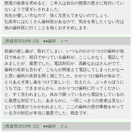
態度の改善を求めると、ご本人は自分の態度の悪さに気付いてい
ないようで逆ギレされました。
先生が優しい方なので、強く注意もできないのでしょう。
弘前市にはたくさん歯科医があるので、気分を害したくない方は
他の歯科医に行くことを強くおすすめします。
[青森県2019年-23] ●●歯科 ミー
前歯の差し歯が、取れてしまい、いつものかかりつけの歯科が祝
日で休みで、祝日でやっている歯科が、ここしかなく、電話して
みましたが、最悪でした。電話対応が、高齢なおばさんがでて、
歯科の名前も言わず、こちらが間違えて電話してしまったかなー
と思い歯科の名前を聞く感じでした。かかりつけ歯科が休みで、
とりあえず差し歯をつけて欲しいと、伝えたら、ぶっきらぼうに
うちでは、できませんから、かかりつけ歯科に行ってください
と、すぐ言われました。休みで困っているから電話をしているの
に最悪な対応でした。あきらかに、一回こっきりの患者は見ない
という態度がうかがわれました。ここの歯科の受付事務をやって
いる方の対応が本当に最悪でした。残念です。
[青森県2019年-22] ●●歯科 どん