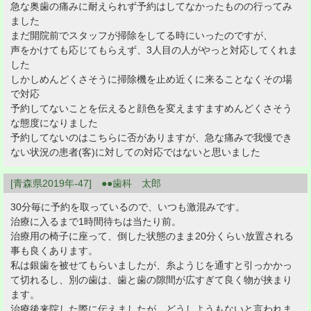
急な奥歯の痛みに耐えられず予約はしてなかったものの行ってみ
ました
まだ開院前でスタッフが掃除をしてる時にいったのですが、
声をかけても応じてもらえず、3人目の人がやっと対応してくれま
した
しかしめんどくさそうに掃除機を止め近くに来ることなくその場
で対応
予約してないことを伝えると顔色を変えますますめんどくさそう
な態度になりました
予約してないのはこちらに否がありますが、急な痛みで我慢でき
ない状況の患者(客)に対しての対応ではないと思いました
[青森県2019年-47] ●●歯科 太郎
30分毎に予約を取っているので、いつも激混みです。
治療に入るまで1時間待ちは当たり前。
治療用の椅子に座って、倒した状態のまま20分くらい放置される
事も良くあります。
私は銀歯を被せてもらいましたが、糸ようじを通すと引っかかっ
て切れるし、別の歯は、歯と歯の隙間が広すぎて良く物が挟まり
ます。
治療後来院した際に伝えましたが、どうしようもないと言われま