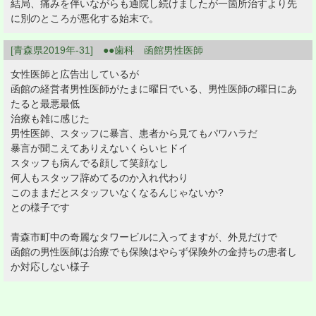
結局、痛みを伴いながらも通院し続けましたが一箇所治すより先
に別のところが悪化する始末で。
[青森県2019年-31] ●●歯科 函館男性医師
女性医師と広告出しているが
函館の経営者男性医師がたまに曜日でいる、男性医師の曜日にあ
たると最悪最低
治療も雑に感じた
男性医師、スタッフに暴言、患者から見てもパワハラだ
暴言が聞こえてありえないくらいヒドイ
スタッフも病んでる顔して笑顔なし
何人もスタッフ辞めてるのか入れ代わり
このままだとスタッフいなくなるんじゃないか?
との様子です
青森市町中の奇麗なタワービルに入ってますが、外見だけで
函館の男性医師は治療でも保険はやらず保険外の金持ちの患者し
か対応しない様子