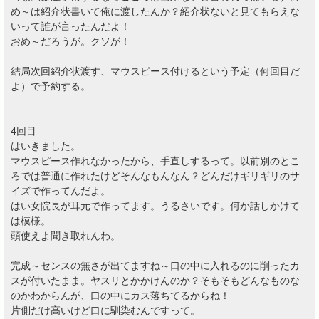
め～は紹介状書いて俺に渡したんか？紹介状ないと見てもらえな
いって誰が言ったんだよ！
おめ～だろうが。クソが！
結局次回紹介状渡す、マウスピース付けるという予定（何回目だ
よ）で予約する。
4回目
はいきました。
マウスピース作れなかったから、手直しするって。以前別のとこ
ろでは普通に作れたけどそんなもんなん？どんだけギリギリのサ
イズで作ってんだよ。
はい女院長が耳元で作ってます。うるさいです。何か話しかけて
は模様。
頭使えよ聞き取れんわ。
完成～センスの無さが出てますね～口の中に入れるのに削ったカ
スが付いたまま。ヤスリとかかけんのか？そもそもどんなものな
のかわからんが、口の中にカス落ちてるからね！
片側だけ高いけど口に馴染むんですって。