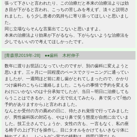
張って下さいと言われたり、この治療だと本来の治療法よりは効
き目が下がると言われ、こっちの苦しみを考えず、淡々と説明さ
れました。もう少し患者の気持ちに寄り添ってほしいと思いまし
た。
同じ立場ならそんな言葉出てこないと思いますよ。
本来の治療法より効果が下がるなら、下がらないような治療法を
少しでもいいので考えてほしかったです。
[青森県2019年-28] ●●歯科 木村伸子
数年に渡りお世話になっていたのですが、別の歯科に変えようと
思います。三ヶ月に一回程度のペースでクリーニングに通ってい
ましたが、一週間ほど前に差し歯がとれてしまったので、かかり
つけ歯科のこちらに連絡しました。こちらの事情で予約を変える
わけにいかないのは十分承知でしたが、当日～明日に治療しても
らうことはできるか、とダメ元で伝えてみたら、鼻で笑って｢他の
予約がありますから｣と言われました。
なんとか受付の方の薦めの日に、待たされ覚悟で行ってみました
が、男性歯科医の対応も、やはり鼻で笑う態度が自然に出ていま
した。技工士さんでしょうか、女性の方も、一言もなく、私の座
る椅子の上げ下げを操作し、目にタオルをかけてもいきなり体に
触れてくるし。レントゲン室での移動は、指図口調でした。