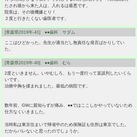
たされ後から来た人は、入れるは最悪です。
院長は、その後機嫌とり！
２度と行きたくない歯医者です。
[青森県2019年-41] ●●歯科 サダム
ここはひどかった。先生が適当だし無責任な発言ばかりしてい
た。
[青森県2019年-40] ●●歯科 むら
2度といきません。いやむしろ、もう一度行って直談判したいくら
いです。
治療中胸を揉まれました。最低の病院です。
数年前、GWに親知らずが痛み、●●ではここしかやっていないため
仕方なくいきました。
当時私は東京住まいで帰省中のため保険証も住所は東京でした。
だからバレないと思ったのでしょうか。