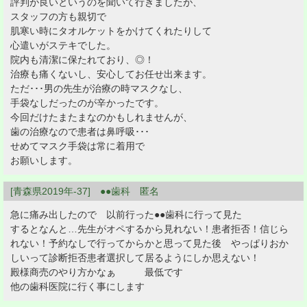
評判が良いというのを聞いて行きましたが、
スタッフの方も親切で
肌寒い時にタオルケットをかけてくれたりして
心遣いがステキでした。
院内も清潔に保たれており、◎！
治療も痛くないし、安心してお任せ出来ます。
ただ･･･男の先生が治療の時マスクなし、
手袋なしだったのが辛かったです。
今回だけたまたまなのかもしれませんが、
歯の治療なので患者は鼻呼吸･･･
せめてマスク手袋は常に着用で
お願いします。
[青森県2019年-37] ●●歯科 匿名
急に痛み出したので 以前行った●●歯科に行って見た
するとなんと…先生がオペするから見れない！患者拒否！信じら
れない！予約なしで行ってからかと思って見た後 やっぱりおか
しいって診断拒否患者選択して居るようにしか思えない！
殿様商売のやり方かなぁ 最低です
他の歯科医院に行く事にします