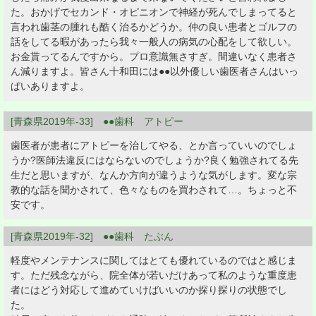
た。おかげでセカンド・オピニオンで神経が死んでしまってると
言われ歯茎の腫れも酷く治るかどうか。仲の良い患者とゴルフの
話をしてる暇があったら我々一般人の病気の心配をして欲しい。
お金貰ってるんですから。プロ意識無さすぎ。間違いなく患者さ
ん減りますよ。皆さん十和田には●●以外優しい歯医者さんはいっ
ぱいありますよ。
[青森県2019年-33] ●●歯科 アトピー
歯医者が患者にアトピーを治してやる、とか言っていいのでしょ
うか?医師法違反にはならないのでしょうか?良く勉強されてる先
生だと思いますが、なんか方向が違うような気がします。変な宗
教的な話を聞かされて、色々なものを買わされて…。ちょっと不
安です。
[青森県2019年-32] ●●歯科 たぶん
軽度やメンテナンスに関してはとても優れているのではと感じま
す。ただ残念ながら、院全体が若いだけあって私のような重度患
者にはどう対応して進めていけばいいのか探り探りの状態でし
た。