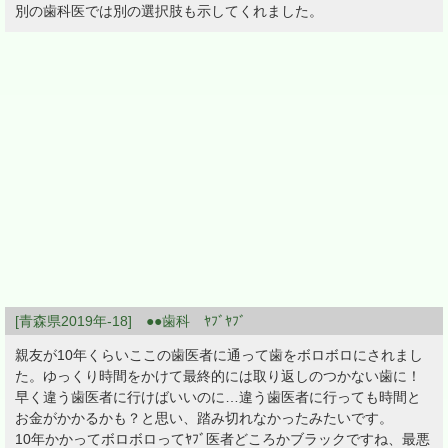
別の歯科医では別の選択肢も示してくれました。
[青森県2019年-18] ●●歯科 ﾔﾌﾞﾔﾌﾞ
親友が10年くらいここの歯医者に通って歯をボロボロにされまし
た。ゆっくり時間をかけて最終的には取り返しのつかない歯に！
早く違う歯医者に行けばいいのに…違う歯医者に行っても時間と
お金がかかるかも？と思い、踏み切れなかったみたいです。
10年かかってボロボロってﾔﾌﾞ医者どころかブラックですね、最悪