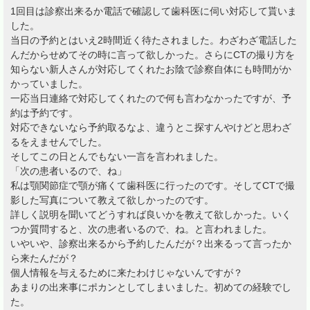
1回目は診察出来るか電話で確認して歯科医に伺い対応して貰いま
した。
当日の予約とはいえ2時間近く待たされました。わざわざ電話した
んだからせめてその時に言って欲しかった。さらにCTの撮り方を
知らない新人さんが対応してくれたお陰で診察自体にも時間がか
かっていました。
一応当日連絡で対応してくれたので何も言わなかったですが、予
約は予約です。
対応できないなら予約取るなよ、違うとこ探すんやけどと思わざ
るをえませんでした。
そしてこの日とんでもない一言を言われました。
「次の患者いるので、ね」
私は顎関節症で顎が痛くて歯科医に行ったのです。そしてCTで撮
影した写真について教えて欲しかったのです。
詳しく説明を聞いてどうすれば良いかを教えて欲しかった。いく
つか質問すると、次の患者いるので、ね。と言われました。
いやいや、診察出来るから予約したんだが？出来るって言ったか
ら来たんだが？
個人情報を与えるために来たわけじゃないんですが？
あまりの出来事にポカンとしてしまいました。初めての経験でし
た。