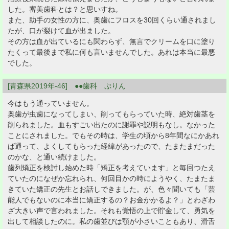
した。審美歯科とは？と思いすね。
また、助手の女性の方に、奥歯にフロスを30回くらい通されまし
たが、口が裂けて血が出ました。
その方は血が出ているにも関わらず、無言でクリームを口に塗り
たくって最後まで私に何も言いませんでした。あれは本当に最悪
でした。
[青森県2019年-46] ●●歯科 ぷりん
今はもう通っていません。
奥歯が虫歯になってしまい、削ってもらっていた時、絶対歯茎を
削られました。血もすごい出たのに謝罪や説明もなし。なかった
ことにされました。でもその時は、学生の頃から8年間なにかあれ
ば通って、よくしてもらった経緯があったので、たまたまだった
のかな、と通い続けました。
歯列矯正を検討し始めた時「矯正を考えています」と毎回つたえ
ていたのになぜか忘れられ、何回目かの時にようやく、たまたま
きていた矯正の先生とお話しできました。が、色々聞いても「芸
能人でもないのに本当に矯正するの？お金かかるよ？」とわざわ
ざ大きい声で言われました。それも覚悟の上で貯金して、勇気を
出して相談したのに。私の歯並びは顎が小さいこともあり、滑舌