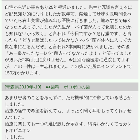
自宅から近い事もあり25年程通いました。先生と冗談も言えるほ
ど顔見知り的になりましたが数年前、禁煙して珍味を長時間食べ
ていたら右上奥歯が痛み出し医院に行きました。噛みすぎで痛く
なったと思っていましたが先生が「バイ菌が入って化膿したのか
も知れないから抜く」と言われ「今日ですか？急は嫌です」と言
ったら「どうせ延ばしたって抜かなきゃバイ菌が体内に入って大
変な事になるんだぞ」と言われ2本同時に抜かれました。その後
「あー良かったなー!バイ菌入ってなかったよ！」と笑ってました
が抜いた2本は元に戻りません。今は別な歯医者に通院してます
が、この一件は一生忘れません。この抜いた所にインプラントで
150万かかります。
[青森県2019年-19] ●●歯科 ボロボロの歯
あまり患者のことを考えずに、ただ機械的に治療している感じが
しました。
治療の途中で希望を訴えても、まったく聞く耳をもってくれませ
んでした。
治療に関しても一つの選択肢しか示さず。納得いかなくてセカン
ドオピニオン
しました。