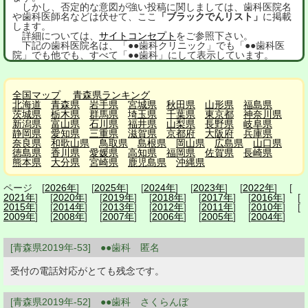
しかし、否定的な意図が強い投稿に関しましては、歯科医院名
や歯科医師名などは伏せて、ここ
「ブラックでんリスト」
に掲載
します。
詳細については、
サイトコンセプト
をご参照下さい。
下記の歯科医院名は、「●●歯科クリニック」でも「●●歯科医
院」でも他でも、すべて「●●歯科」にして表示しています。
全国マップ
青森県ランキング
北海道
青森県
岩手県
宮城県
秋田県
山形県
福島県
茨城県
栃木県
群馬県
埼玉県
千葉県
東京都
神奈川県
新潟県
富山県
石川県
福井県
山梨県
長野県
岐阜県
静岡県
愛知県
三重県
滋賀県
京都府
大阪府
兵庫県
奈良県
和歌山県
鳥取県
島根県
岡山県
広島県
山口県
徳島県
香川県
愛媛県
高知県
福岡県
佐賀県
長崎県
熊本県
大分県
宮崎県
鹿児島県
沖縄県
ページ [
2026年
] [
2025年
] [
2024年
] [
2023年
] [
2022年
] [
2021年
] [
2020年
] [
2019年
] [
2018年
] [
2017年
] [
2016年
] [
2015年
] [
2014年
] [
2013年
] [
2012年
] [
2011年
] [
2010年
] [
2009年
] [
2008年
] [
2007年
] [
2006年
] [
2005年
] [
2004年
]
[青森県2019年-53] ●●歯科 匿名
受付の電話対応がとても残念です。
[青森県2019年-52] ●●歯科 さくらんぼ