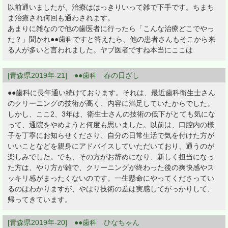
以前通いましたが、治療ははっきりいって雑で下手です。ちまち
ま治療され何回も通わされます。
あまりに雑なので他の歯医者に行ったら「こんな治療どこでやっ
た？」聞かれ●●歯科ですと答えたら、他の患者さんもそこから来
る人が多いと言われました。ヤブ医者ですね本当にここは
[青森県2019年-21] ●●歯科 春の日ざし
●●歯科に長年通い続けております。それは、最近歯科衛生士さん
のクリーニングの技術が高く、内容に満足していたからでした。
しかし、ここ2、3年は、衛生士さんの技術の低下がとても気にな
って、通院をやめようと何度も思いました。以前は、口腔内の様
子を丁寧にお知らせくださり、自分の日常生活で気を付けた方が
いいことなどを親身にアドバイスしていただいており、通うのが
楽しみでした。でも、その方がお辞めになり、新しく担当になっ
た方は、やり方が雑で、クリーニングが終わった後の爽快感やス
ッキリ感がまったくないのです。一生懸命にやってくださってい
るのはわかりますが、やはり技術の差は実感してがっかりして、
帰ってきています。
[青森県2019年-20] ●●歯科 ひなちゃん