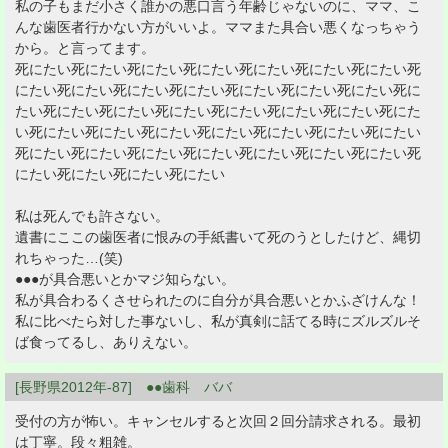
私の子もまだ小さく誰かの悪口言う年齢じゃないのに、ママ、こ
んな歯医者行かない方がいいよ。ママまた具合い悪くなっちゃう
から。と言ってます。
死にたい死にたい死にたい死にたい死にたい死にたい死にたい死
にたい死にたい死にたい死にたい死にたい死にたい死にたい死に
たい死にたい死にたい死にたい死にたい死にたい死にたい死にた
い死にたい死にたい死にたい死にたい死にたい死にたい死にたい
死にたい死にたい死にたい死にたい死にたい死にたい死にたい死
にたい死にたい死にたい死にたい
私は死んでも許さない。
遺書にここの歯医者に恨みの手紙書いて死のうとしたけど、縄切
れちゃった…(笑)
●●●が具合悪いとかマジ知らない。
私が具合わるくさせられたのに自分が具合悪いとかふざけんな！
私に比べたら対した事ないし、私が真剣に話てる時にズルズルそ
ば食ってるし、ありえない。
[長野県2012年-87] ●●歯科 ババ
受付の方が怖い。キャンセルすると次回２回分請求される。最初
は丁寧。段々粗雑。