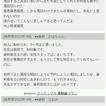
電話すると具合い悪いからまた今度にしてくれとか何度も勝手に
電話切られた
最悪最悪最悪。しかも電話かけてきたら非通知だし。失礼だと思
わないのか
誰のせいでこんなに苦しんでると思ってんだよ
やぶ医者最悪
[長野県2012年-65] ●●歯科 おばちゃん
知人に勧められ、3ヶ月ほど通いました。
先生は親切で、好印象です。
歯科衛生士の若い女性スタッフはいまいちです。
対応が事務的すぎます。もう少し丁寧な対応をしてくれてもいい
のに…
別件でまた通院を開始しようと予約しようと電話しましたが、歯
科衛生士の対応にあきれたので、もう行きません。
先生がすてきな分、歯科衛生士にはがっかりです。
amazon
フィリップス 電動歯ブラシ
[長野県2012年-64] ●●歯科 なおみ