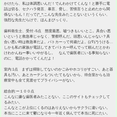
かけたら、私は体調悪いんだ！でんわかけてくんな！と勝手に電
話は切る、セクハラ発言、暴言、脅し、苦情言うと止めたから関
係ないもん！だって(*_*;こんな先生みたことないというくらい、
強烈な先生だらけで、ほんまびっくり。
歯科衛生士、受付:-5点 態度最悪。嘘つきもいいとこ。具合い悪
いというと救急車じゃなく、警察呼んだ。頭悪いんじゃない？具
合い悪い時は救急車だよ。パトカーって何歳だよ。(≧∇≦*)うける…
しかも私の家族が電話してきてパトカー呼んでって頼んだとかわ
けわかんねー事いいやがるし。 なんで歯医者にいる事知らない
のに、電話かかってくんだよ！
室内:1点 まずは掃除してないのかごみやホコリがすごい。あと器
具も汚い。あとカーテンもついたてもないから、待合室からも治
療室中も全て見渡せてプライバシーがない。
総合的:ー１００点
こんなに嫌な歯医者みたことない。ここのサイトもチェックして
るみたい。
こんなとこが上位にくるのはありえないからサクラに違いない。
本当にここに来て鬱になり今一年近く病んでて本当に死にたい。