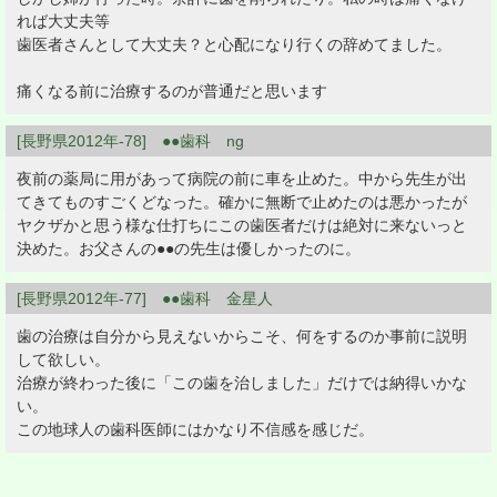
れば大丈夫等
歯医者さんとして大丈夫？と心配になり行くの辞めてました。
痛くなる前に治療するのが普通だと思います
[長野県2012年-78] ●●歯科 ng
夜前の薬局に用があって病院の前に車を止めた。中から先生が出
てきてものすごくどなった。確かに無断で止めたのは悪かったが
ヤクザかと思う様な仕打ちにこの歯医者だけは絶対に来ないっと
決めた。お父さんの●●の先生は優しかったのに。
[長野県2012年-77] ●●歯科 金星人
歯の治療は自分から見えないからこそ、何をするのか事前に説明
して欲しい。
治療が終わった後に「この歯を治しました」だけでは納得いかな
い。
この地球人の歯科医師にはかなり不信感を感じだ。