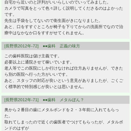
自宅から近いのと評判がいいらしいのでいってみました。
カメラで写真をとって色々詳しく説明してくださるのはよかった
です。
先生は手袋をしてないので衛生面がきになりました。
あと、口をすすぐところが椅子を下りてからの洗面所でなので治
療中はなかなか口をすすがせてくれません。
[長野県2012年-72] ●●歯科 正義の味方
この歯科医院は儲け主義です。
必要以上に通院させて稼いでいます。
老人等でこの医院にしか行けなければ仕方ありませんが、できた
ら別の医院へ行った方がいいです。
あと、スタッフの対応が良いという意見がありましたが、ごくご
く標準的で特別感じが良いとは思いません。
[長野県2012年-71] ●●歯科 メタルぽん？
奥から２番目の歯にメタルボンドを２・３年前に入れてもらっ
た。
取れてしまったので近くの歯医者でつけてもらったが、メタルボ
ンドのはずが