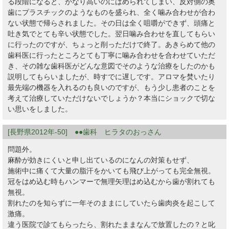
る段階になると、かなり高いのにはめられてしまい、反対側の奥
歯にプラスチックのようなものを盛られ、全く噛み合わせが合わ
ない状態で帰らされました。その日は全く咀嚼ができず、頭痛と
吐き気でとても辛い状態でした。翌日噛み合わせを直してもらい
に行ったのですが、ちょっと削っただけで終了。あきらめて他の
歯科医に行ったところとても丁寧に噛み合わせを合わせていただ
き、その雑な歯科医がどんな意図でそのような治療をしたのかも
説明してもらいましたが、時すでに遅しです。アロマを焚いたり
最先端の機器を入れるのも良いのですが、もう少し患者のことを
考えて治療していただけないでしょうか？本当にショックで切な
い思いをしました。
[長野県2012年-50] ●●歯科 ヒラタのおっさん
問題外。
麻酔が効きにくいと申し出ているのになんの対策もせず、
施術中に痛くて大量の脂汗をかいても飛び上がっても完全無視。
冠をはめ込む時もハンマーで無理矢理はめ込むから歯が割れても
無視。
割れたのを知らずに一年そのままにしていたら歯肉炎を起こして
激痛。
違う医院で診てもらったら、割れたままなんで放置したの？と叱