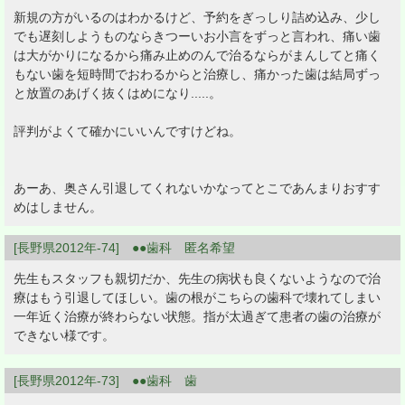
新規の方がいるのはわかるけど、予約をぎっしり詰め込み、少し
でも遅刻しようものならきつーいお小言をずっと言われ、痛い歯
は大がかりになるから痛み止めのんで治るならがまんしてと痛く
もない歯を短時間でおわるからと治療し、痛かった歯は結局ずっ
と放置のあげく抜くはめになり.....。
評判がよくて確かにいいんですけどね。
あーあ、奥さん引退してくれないかなってとこであんまりおすす
めはしません。
[長野県2012年-74] ●●歯科 匿名希望
先生もスタッフも親切だか、先生の病状も良くないようなので治
療はもう引退してほしい。歯の根がこちらの歯科で壊れてしまい
一年近く治療が終わらない状態。指が太過ぎて患者の歯の治療が
できない様です。
[長野県2012年-73] ●●歯科 歯