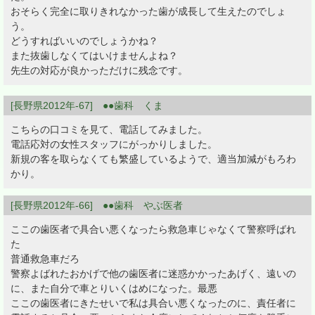
おそらく完全に取りきれなかった歯が成長して生えたのでしょ
う。
どうすればいいのでしょうかね？
また抜歯しなくてはいけませんよね？
先生の対応が良かっただけに残念です。
[長野県2012年-67] ●●歯科 くま
こちらの口コミを見て、電話してみました。
電話応対の女性スタッフにがっかりしました。
新規の客を取らなくても繁盛しているようで、適当加減がもろわ
かり。
[長野県2012年-66] ●●歯科 やぶ医者
ここの歯医者で具合い悪くなったら救急車じゃなくて警察呼ばれ
た
普通救急車だろ
警察よばれたおかげで他の歯医者に迷惑かかったあげく、遠いの
に、また自分で車とりいくはめになった。最悪
ここの歯医者にきたせいで私は具合い悪くなったのに、責任者に