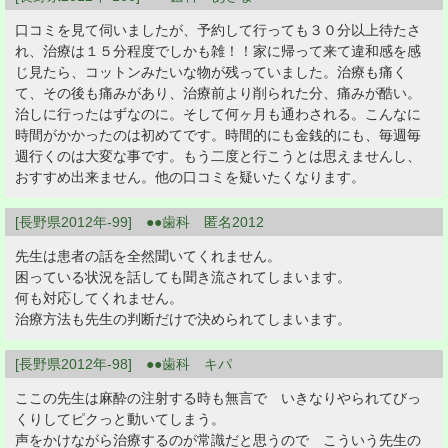
口コミを見て伺いましたが、予約して行っても３０分以上待たさ
れ、治療は１５分程度でしかも雑！！家に帰って来て違和感を感
じ見たら、コットンみたいな物が残っていました。治療も痛く
て、その後も痛みがあり、治療前より削られた分、痛みが酷い。
治しに行ったはずなのに。そして何ヶ月も通わされる。こんなに
時間がかかったのは初めてです。時間的にも金銭的にも、毎週毎
週行くのは大変な事です。もう二度と行こうとは思えませんし、
おすすめ出来ません。他の口コミを疑いたくなります。
[長野県2012年-99] ●●歯科 匿名2012
先生は患者の話を全然聞いてくれません。
困っている状況を話しても聞き流されてしまいます。
何も対応してくれません。
治療方法も先生の判断だけで決められてしまいます。
[長野県2012年-98] ●●歯科 キパ
ここの先生は麻酔の注射する時も無言で いきなりやられてびっ
くりしてピクっと動いてしまう。
声をかけながら治療するのが常識だと思うので こういう先生の