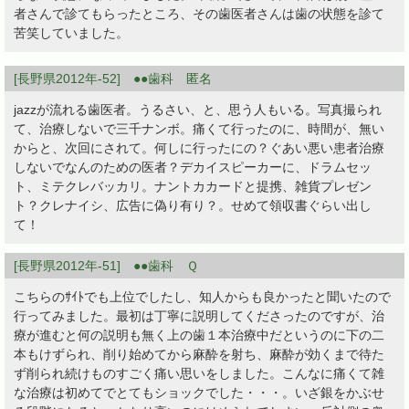
者さんで診てもらったところ、その歯医者さんは歯の状態を診て
苦笑していました。
[長野県2012年-52] ●●歯科 匿名
jazzが流れる歯医者。うるさい、と、思う人もいる。写真撮られ
て、治療しないで三千ナンボ。痛くて行ったのに、時間が、無い
からと、次回にされて。何しに行ったにの？ぐあい悪い患者治療
しないでなんのための医者？デカイスピーカーに、ドラムセッ
ト、ミテクレバッカリ。ナントカカードと提携、雑貨プレゼン
ト？クレナイシ、広告に偽り有り？。せめて領収書ぐらい出し
て！
[長野県2012年-51] ●●歯科 Ｑ
こちらのｻｲﾄでも上位でしたし、知人からも良かったと聞いたので
行ってみました。最初は丁寧に説明してくださったのですが、治
療が進むと何の説明も無く上の歯１本治療中だというのに下の二
本もけずられ、削り始めてから麻酔を射ち、麻酔が効くまで待た
ず削られ続けものすごく痛い思いをしました。こんなに痛くて雑
な治療は初めてでとてもショックでした・・・。いざ銀をかぶせ