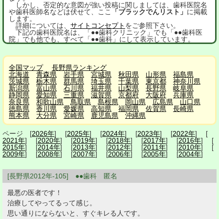
しかし、否定的な意図が強い投稿に関しましては、歯科医院名
や歯科医師名などは伏せて、ここ
「ブラックでんリスト」
に掲載
します。
詳細については、
サイトコンセプト
をご参照下さい。
下記の歯科医院名は、「●●歯科クリニック」でも「●●歯科医
院」でも他でも、すべて「●●歯科」にして表示しています。
全国マップ
長野県ランキング
北海道
青森県
岩手県
宮城県
秋田県
山形県
福島県
茨城県
栃木県
群馬県
埼玉県
千葉県
東京都
神奈川県
新潟県
富山県
石川県
福井県
山梨県
長野県
岐阜県
静岡県
愛知県
三重県
滋賀県
京都府
大阪府
兵庫県
奈良県
和歌山県
鳥取県
島根県
岡山県
広島県
山口県
徳島県
香川県
愛媛県
高知県
福岡県
佐賀県
長崎県
熊本県
大分県
宮崎県
鹿児島県
沖縄県
ページ [
2026年
] [
2025年
] [
2024年
] [
2023年
] [
2022年
] [
2021年
] [
2020年
] [
2019年
] [
2018年
] [
2017年
] [
2016年
] [
2015年
] [
2014年
] [
2013年
] [
2012年
] [
2011年
] [
2010年
] [
2009年
] [
2008年
] [
2007年
] [
2006年
] [
2005年
] [
2004年
]
[長野県2012年-105] ●●歯科 匿名
最悪の医者です！
治療してやってるって感じ。
思い通りにならないと、すぐキレる人です。