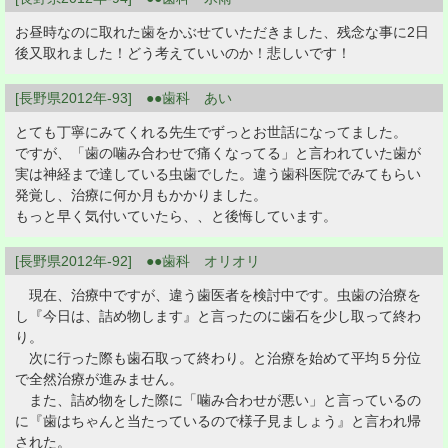
お昼時なのに取れた歯をかぶせていただきました、残念な事に2日
後又取れました！どう考えていいのか！悲しいです！
[長野県2012年-93] ●●歯科 あい
とても丁寧にみてくれる先生でずっとお世話になってました。
ですが、「歯の噛み合わせで痛くなってる」と言われていた歯が
実は神経まで達している虫歯でした。違う歯科医院でみてもらい
発覚し、治療に何か月もかかりました。
もっと早く気付いていたら、、と後悔しています。
[長野県2012年-92] ●●歯科 オリオリ
現在、治療中ですが、違う歯医者を検討中です。虫歯の治療を
し『今日は、詰め物します』と言ったのに歯石を少し取って終わ
り。
次に行った際も歯石取って終わり。と治療を始めて平均５分位
で全然治療が進みません。
また、詰め物をした際に「噛み合わせが悪い」と言っているの
に『歯はちゃんと当たっているので様子見ましょう』と言われ帰
された。