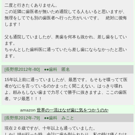
二度と行きたくありません。
この近隣に歯医者が無いため通院してる人もいると思いますが、
無理をしてでも別の歯医者へ行った方がいいです。 絶対に後悔
します！
父も通院していましたが、奥歯を何本も抜かれ、差し歯をしてい
ます。
ちゃんとした歯科医に通っていたら差し歯にならなかったと思い
ます。
[長野県2012年-80] ●●歯科 匿名
15年以上前に通っていましたが、最悪です。もそもそ喋ってて医
者がなにを言っているのかまったく聞こえない。はっきり喋れ
よ。頼みもしない歯まで力尽くで勝手に抜きますよ、ここの歯医
者。マジ最悪！！！
amazon
世界の一流はなぜ歯に気をつかうのか
[長野県2012年-79] ●●歯科 みこと
現在２６歳ですが。十年以上も通っていました。
しかし姉が行った時。余計に歯を削られたり。私の時は痛くなけ