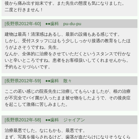
後から痛み出す始末です。また先生の態度も気になりました。
二度と行きません！
[長野県2012年-60] ●●歯科 pu-du-pu
建物は最高！清潔感はあるし、最新の設備もある感じです。
しかし、受付スタッフにはもう少ししっかり接遇の教育をしたほ
うがよさそうですね。先生。
なんか、全体的に治療をさせていただくというスタンスで行かな
いと辛いところですね。患者をお客様扱いしてくれませんから。
予約もとりづらいです。
[長野県2012年-59] ●●歯科 散々
ここの若い感じの院長先生に治療してもらいましたが、根の治療
が不完全でバイ菌が入ったまま被せ物をしたようで、その後炎症
を起こして激痛に苦しみました。
[長野県2012年-58] ●●歯科 ジャイアン
治療最悪でした。なにもかも、最悪です。
まず、写真を撮らされるけど、歯茎が血だらけになりそうなくら