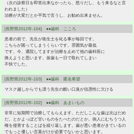
（次の診察日を即答出来なかったら、怒りだし、もう来るなと言
われました）
治療が大変だとか平気で言うし、お勧め出来ません。
[長野県2012年-104] ●●歯科 こころ
患者の前で、先生が衛生士を叱る事が毎回です。
こちらが困ってしまうくらいです。雰囲気が最低
です。今、通院してますが治療を止めて他の歯科医に
換えようと思います。仮歯も一日で取れてしまい
不快でした。
[長野県2012年-103] ●●歯科 匿名希望
マスク越しからでも漂う先生の酷い口臭が信憑性に欠ける
[長野県2012年-102] ●●歯科 あまいもの
非常に短期間で治療してもらえます。ただしこんな歯は次はだめ
だ。とかよっぽど甘いものをたべたのだとか。病人にむちうつ人
権を侵害することばを繰り返します。歯が悪い患者がきているの
でもっと優しい言葉がけが必要でないかと思います。