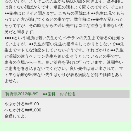
るのですが、よくそこの先生から病院の話を聞きます。基本的に
は良くない話ばかりです。矯正の話もよく聞くのですが、そこの
●●先生はヒドイと聞きます。こちらの医院にも●●先生に見てもら
っていた方が逃げてくるとの事です。数年前に●●先生が変わった
そうですが、その時期からの若い先生はロクな治療も出来ない状
況だと聞きます。
●●●●という場所は若い先生からベテランの先生まで居るのは知っ
ていますが、●●先生が若い先生の指導をしっかりとしないで●●先
生までマトモな治療をしていないそうです。そればかりか●●先生
と派閥の違うベテラン先生を追い出そうとしているとの事です。
患者の立場から一言。良い治療を受けに行っています。派閥争い
に患者を巻き込まないでください。良い先生は追い出されて、マ
トモな治療が出来ない先生ばかりが居る病院など何の価値もあり
ません。
[長野県2012年-89] ●●歯科 おそ松君
やぶかける###100
へたかける###1000
金返してよ。