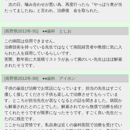
次の日、噛み合わせが悪い為、再度行ったら『やっぱり奥が当
たってましたね』と言われ、治療後 金を取られた。
[長野県2012年-91] ●●歯科 としお
この病院は信用できません。
治療技術を持っている先生ではなくて病院経営者や教授に気に入
られた人を採用しているらしいです。
実際、数年前に大規模リストラがあって腕のいい先生はほぼ解雇
されたそうです。
[長野県2012年-90] ●●歯科 アイホン
子供の歯並び治療でお世話になっています。担当の先生はすごく
優しく接してくださり子供も楽しんで治療させてもらっていま
す。ところが担当先生が居なくなるとの話を聞きました。病院か
ら解雇されたとのことでした。解雇されてから無償で治療を続け
てくれたそうですが限界になったそうです。すごく良い先生だっ
たのに残念です。
ここからは苦情です。私自身は近くの歯科医院で治療を受けてい