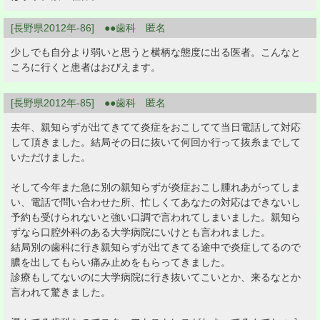
[長野県2012年-86] ●●歯科 匿名
少しでも自分より弱いと思うと横柄な態度に出る医者。こんなと
ころに行くと患者はおびえます。
[長野県2012年-85] ●●歯科 匿名
去年、親知らずが出てきてて炎症をおこしてて当日電話して対応
して頂きました。結局その日に抜いて何回か行って抜糸までして
いただけました。
そして今年また急に別の親知らずが炎症おこし腫れあがってしま
い、電話で問い合わせた所、忙しくてあなたの対応はできないし
予約も受けられないと強い口調で言われてしまいました。親知ら
ずなら口腔外科のある大学病院にいけとも言われました。
結局別の歯科に行き親知らずが出てきてる途中で炎症してるので
膿を出してもらい痛み止めをもらってきました。
診療もしてないのに大学病院に行き抜いてこいとか、来るなとか
言われて驚きました。