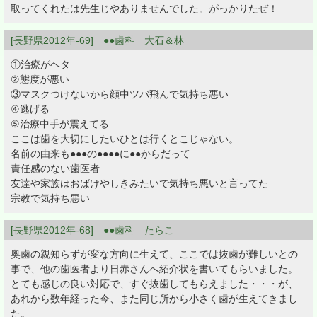
取ってくれたは先生じやありませんでした。がっかりたぜ！
[長野県2012年-69] ●●歯科 大石＆林
①治療がヘタ
②態度が悪い
③マスクつけないから顔中ツバ飛んで気持ち悪い
④逃げる
⑤治療中手が震えてる
ここは歯を大切にしたいひとは行くとこじゃない。
名前の由来も●●●の●●●●に●●からだって
責任感のない歯医者
友達や家族はおばけやしきみたいで気持ち悪いと言ってた
宗教で気持ち悪い
[長野県2012年-68] ●●歯科 たらこ
奥歯の親知らずが変な方向に生えて、ここでは抜歯が難しいとの
事で、他の歯医者より日赤さんへ紹介状を書いてもらいました。
とても感じの良い対応で、すぐ抜歯してもらえました・・・が、
あれから数年経った今、また同じ所から小さく歯が生えてきまし
た。