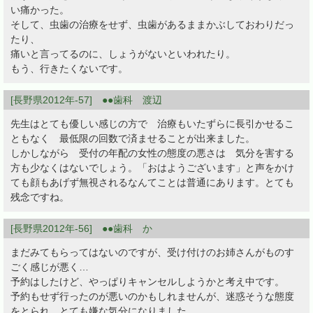
い痛かった。
そして、虫歯の治療をせず、虫歯があるままかぶしておわりだっ
たり、
痛いと言ってるのに、しょうがないといわれたり。
もう、行きたくないです。
[長野県2012年-57] ●●歯科 渡辺
先生はとても優しい感じの方で 治療もいたずらに長引かせるこ
ともなく 最低限の回数で済ませることが出来ました。
しかしながら 受付の年配の女性の態度の悪さは 気分を害する
方も少なくはないでしょう。「おはようございます」と声をかけ
ても顔もあげず無視されるなんてことは普通にあります。とても
残念ですね。
[長野県2012年-56] ●●歯科 か
まだみてもらってはないのですが、受け付けのお姉さんがものす
ごく感じが悪く…
予約はしたけど、やっぱりキャンセルしようかと考え中です。
予約もせず行ったのが悪いのかもしれませんが、迷惑そうな態度
をとられ、とても嫌な気分になりました。