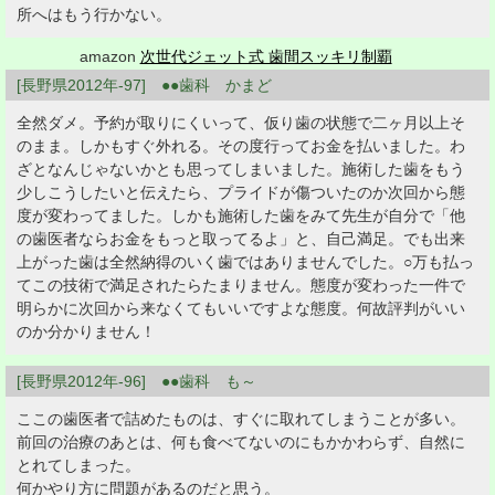
所へはもう行かない。
amazon
次世代ジェット式 歯間スッキリ制覇
[長野県2012年-97] ●●歯科 かまど
全然ダメ。予約が取りにくいって、仮り歯の状態で二ヶ月以上そ
のまま。しかもすぐ外れる。その度行ってお金を払いました。わ
ざとなんじゃないかとも思ってしまいました。施術した歯をもう
少しこうしたいと伝えたら、プライドが傷ついたのか次回から態
度が変わってました。しかも施術した歯をみて先生が自分で「他
の歯医者ならお金をもっと取ってるよ」と、自己満足。でも出来
上がった歯は全然納得のいく歯ではありませんでした。○万も払っ
てこの技術で満足されたらたまりません。態度が変わった一件で
明らかに次回から来なくてもいいですよな態度。何故評判がいい
のか分かりません！
[長野県2012年-96] ●●歯科 も～
ここの歯医者で詰めたものは、すぐに取れてしまうことが多い。
前回の治療のあとは、何も食べてないのにもかかわらず、自然に
とれてしまった。
何かやり方に問題があるのだと思う。