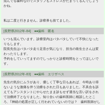
混んでる歯科なのでスタッフもストレスがたまってるんでしょう
かね。
私は二度と行きません。診察券も捨てました。
[長野県2012年-84] ●●歯科 匿名
いつも混んでいます。診療室内はバタバタしていて不快になった
りもします。
院長先生はバタバタ走り足音が気になり、担当の衛生士さんは変
わったりします。
予約をしていってますのでしっかりと診察時間をとってほしいで
す。
[長野県2012年-83] ●●歯科 エリザベス
先生の気分にムラがあり、優しく丁寧な日もあれば、今時あり得
ないような激痛を伴う治療をされた日もありました。不具合を訴
えてもアシスタントにやらせたまま診もせず適当な言い訳をされ
て治療終了となりました。知り合いの歯科医師に相談したとこ
ろ、｢神経の処置が正しく行われていないのでは？ 歯科医師がし