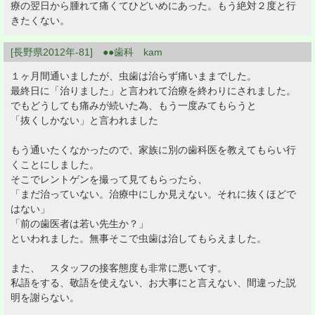
療の翌日から腫れて痛くてひどいめにあった。もう絶対２度と行
きたくない。
[長野県2012年-81] ●●歯科 kam
１ヶ月間通いましたが、虫歯は治らず痛いままでした。
最終日に「治りました」と言われて治療を終わりにされました。
でもどうしても痛みが続いた為、もう一度みてもらうと
「抜くしかない」と言われました
もう通いたくなかったので、家族に別の歯科医を教えてもらい行
くことにしました。
そこでレントゲンを撮って見てもらったら、
「まだ治っていない。治療中にしか見えない。それに抜くほどで
はない」
「前の歯医者は若い先生か？」
といわれました。無事そこで虫歯は治してもらえました。
また、 スタッフの接客態度も非常に悪いてす。
私語をする、敬語を使えない、お大事にと言えない、間違った説
明を謝らない。