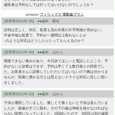
歯医者は予約なしでは行ってはいけないのでしょうか？
amazon
フィリップス 電動歯ブラシ
[長野県2012年-55] ●●歯科 匿名
説明は乏しく、対応、処置も流れ作業の片手間感が否めない。
中途半端な処置で、予約が一週間以上取れないとか
↓のような対応はどうしたらとってもらえるのか？
[長野県2012年-54] ●●歯科 山から
我慢できない痛みがあり、今日診てほしいと電話したところ、予
約がないと診察はできず、予約は早くても数日後との回答でし
た。お医者さんに診察していただいてはいないので腕は分かりま
せんが、医療に携わる方とは思えないドライな対応に悲しい思い
をしました。
[長野県2012年-53] ●●歯科 山から
子供が通院していました。優しくて痛くないと子供は喜んでいま
したが、銀歯がすぐに取れ、その下の歯は神経を抜かなければな
らない状態になっていました。2回続いたので、3回目は別の歯医