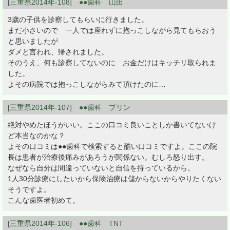
[三重県2014年-108] ●●歯科 山田
3歳の子供を診察してもらいに行きました。
まだ小さいので 一人では座れずに抱っこしながら見てもらおう
と思いましたが
ダメと言われ、帰されました。
そのうえ、何も診察してないのに お金だけはキッチリ取られま
した。
よその病院では抱っこしながらみて頂けたのに…
[三重県2014年-107] ●●歯科 プリン
絶対やめたほうがいい。ここの口コミ良いことしか書いてないけ
ど本当なのかな？
よその口コミは●●歯科で検索すると酷い口コミですよ。ここの院
長は患者が治療後痛みがあろうが関係ない。むしろ怒り出す。
なぜなら自分は間違っていないと自信を持っているから。
1人30分診療にしたいから保険治療は儲からないからやりたくない
そうですよ。
こんな歯医者初めて。
[三重県2014年-106] ●●歯科 TNT