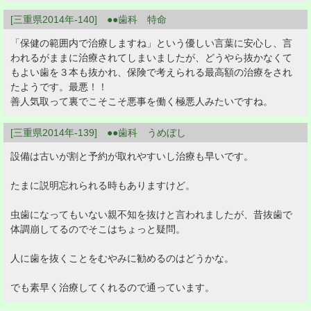
[三重県2014年-140] ●●歯科 特命
「保健の範囲内で治療しますね」という優しい言葉に安心し、言
われるがままに治療されてしまいましたが、どうやら抜かなくて
もよい歯を３本も抜かれ、保険で考えられる最高額の治療をされ
たようです。最悪！！
善人気取って裏でこそこそ悪事を働く極悪人みたいですね。
[三重県2014年-139] ●●歯科 うめぼし
設備は古いが割と予約が取れやすいし治療も早いです。
たまに説明忘れられる時もありますけど。
虫歯になってもいない親不知を抜けと言われましたが、昔抜歯で
体調崩してるのでそこはちょっと疑問。
人に歯を抜くことをむやみに勧めるのはどうかな。
でも素早く治療してくれるので通っています。