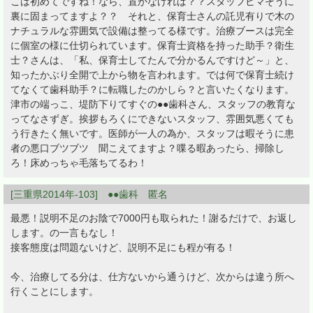
こは初めてですね！なら、置かなければ？？スタッフヒマそうに
裏に固まってますよ？？ それと、保育士さんの託児有りで木の
ナチュラルな雰囲気で設備は整ってる様です。治療ブースは完全
に個室の様に仕切られています。保育士資格を持った助手？衛生
士？さんは、「私、保育士してたんで分かるんですけど～」と、
知ったかぶり全開で上から物を言われます。では何で保育士続け
てなくて歯科助手？に転職したのかしら？と言いたくなります。
津市の端っこ、堤防下りてすぐの●●歯科さん、スタッフの教育な
ってなさずぎ。挨拶もろくにできないスタッフ、雰囲気悪くても
う行きたく無いです。医師が一人の為か、スタッフは暇そうに患
者の悪口ブツブツ 聞こえてますよ？喋る暇あったら、掃除し
ろ！床めっちゃ毛落ちてるわ！
[三重県2014年-103] ●●歯科 匿名
最悪！説明不足のお陰で7000円も取られた！謝るだけで、お返し
します。の一言もなし！
接客態度は問題ないけど、説明不足にも程が有る！
今、治療してる分は、仕方ないから通うけど、次からは違う所へ
行くことにします。