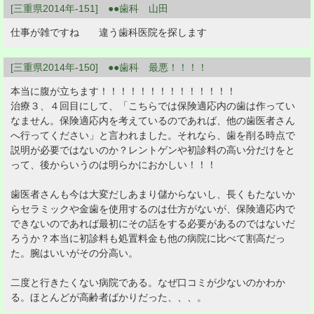
[三重県2014年-151] ●●歯科 山田
仕事が雑ですね 違う歯科医院を探します
[三重県2014年-150] ●●歯科 最悪！！！！
本当に腹が立ちます！！！！！！！！！！！！！！
治療３、４回目にして、「こちらでは保険適応内の歯は作ってい
なません。保険適応内を考えているのであれば、他の歯医者さん
へ行ってください」と言われました。それなら、歯を削る時点で
説明が必要ではないのか？レントゲンや初診料の高い分だけをと
って、後からいうのは明らかにおかしい！！！
歯医者さんも今は大変だしあまり儲からないし、長くもたないか
らセラミックや金歯を使用するのは仕方がないが、保険適応内で
できないのであれば最初にその話をする必要があるのではないだ
ろうか？本当に初診料も処置料金も他の病院に比べて割高だっ
た。腕はいいがその分高い。
二度と行きたくない病院である。なぜ口コミが少ないのかわか
る。ほとんどが高齢者ばかりだった、、、。