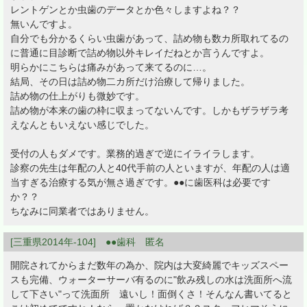
レントゲンとか虫歯のデータとか色々しますよね？？
無いんですよ。
自分でも分かるくらい虫歯があって、詰め物も数カ所取れてるの
に普通に目診断で詰め物以外キレイだねとか言うんですよ。
明らかにこちらは痛みがあって来てるのに…。
結局、その日は詰め物二カ所だけ治療して帰りました。
詰め物の仕上がりも微妙です。
詰め物が本来の歯の枠に収まってないんです。しかもザラザラ考
えなんともいえない感じでした。
受付の人もダメです。業務的過ぎで逆にイライラします。
診察の先生は年配の人と40代手前の人といますが、年配の人は適
当すぎる治療する気が無さ過ぎです。●●に歯医科は必要です
か？？
ちなみに同業者ではありません。
[三重県2014年-104] ●●歯科 匿名
開院されてからまだ数年の為か、院内は大変綺麗でキッズスペー
スも完備、ウォーターサーバ有るのに"飲み残しの水は洗面所へ流
して下さい"って洗面所 遠いし！面倒くさ！そんなん書いてると