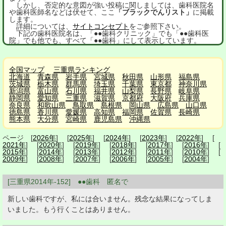
しかし、否定的な意図が強い投稿に関しましては、歯科医院名
や歯科医師名などは伏せて、ここ
「ブラックでんリスト」
に掲載
します。
詳細については、
サイトコンセプト
をご参照下さい。
下記の歯科医院名は、「●●歯科クリニック」でも「●●歯科医
院」でも他でも、すべて「●●歯科」にして表示しています。
全国マップ
三重県ランキング
北海道
青森県
岩手県
宮城県
秋田県
山形県
福島県
茨城県
栃木県
群馬県
埼玉県
千葉県
東京都
神奈川県
新潟県
富山県
石川県
福井県
山梨県
長野県
岐阜県
静岡県
愛知県
三重県
滋賀県
京都府
大阪府
兵庫県
奈良県
和歌山県
鳥取県
島根県
岡山県
広島県
山口県
徳島県
香川県
愛媛県
高知県
福岡県
佐賀県
長崎県
熊本県
大分県
宮崎県
鹿児島県
沖縄県
ページ [
2026年
] [
2025年
] [
2024年
] [
2023年
] [
2022年
] [
2021年
] [
2020年
] [
2019年
] [
2018年
] [
2017年
] [
2016年
] [
2015年
] [
2014年
] [
2013年
] [
2012年
] [
2011年
] [
2010年
] [
2009年
] [
2008年
] [
2007年
] [
2006年
] [
2005年
] [
2004年
]
[三重県2014年-152] ●●歯科 匿名で
新しい歯科ですが、私には合いません。残念な結果になってしま
いました。もう行くことはありません。