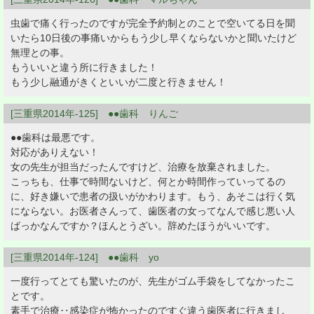
虫歯で痛く行ったのですが完全予約制とのことで空いてる日を聞
いたら10日後の事痛いからもう少し早くならないかと聞いたけど
無理との事。
もういいと違う所に行きました！
もう少し融通がきくといいが二度と行きません！
[三重県2014年-125] ●●歯科 りんご
●●歯科は最悪です。
対応がありえない！
女の先生が担当だったんですけど、治療を放棄されました。
こっちも、仕事で時間ないけど、何とか時間作っていってるの
に、好き嫌いで患者の扱いがかわります。もう、あそこは行く気
にならない。お医者さんって、歯医者の女ってなんで感じ悪い人
ばっかなんですか？ほんとうざい。辞めたほうがいいです。
[三重県2014年-124] ●●歯科 yo
一度行ってとても驚いたのが、先生がゴム手袋をしてなかったこ
とです。
素手で治療‥感染症が怖かったのですぐ違う歯医者に行きまし