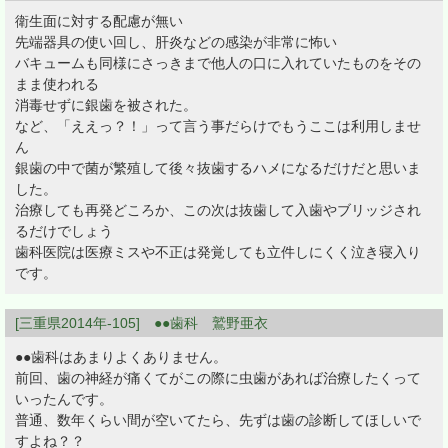
衛生面に対する配慮が無い
先端器具の使い回し、肝炎などの感染が非常に怖い
バキュームも同様にさっきまで他人の口に入れていたものをその
まま使われる
消毒せずに銀歯を被された。
など、「ええっ？！」って言う事だらけでもうここは利用しませ
ん
銀歯の中で菌が繁殖して後々抜歯するハメになるだけだと思いま
した。
治療しても再発どころか、この次は抜歯して入歯やブリッジされ
るだけでしょう
歯科医院は医療ミスや不正は発覚しても立件しにくく泣き寝入り
です。
[三重県2014年-105] ●●歯科 鷲野亜衣
●●歯科はあまりよくありません。
前回、歯の神経が痛くてがこの際に虫歯があれば治療したくって
いったんです。
普通、数年くらい間が空いてたら、先ずは歯の診断してほしいで
すよね？？