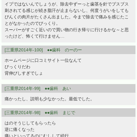
イプではないんでしょうが、除去中ずーっと歯茎を針でブスブス
刺されてる感じが続き脂汗が止まらないし、何度うがいをしても
ぴんくの肉片がたくさん出ました。今まで除去で痛みを感じたこ
とがなかったのでびっくり。
スーパーがすごく近いので買い物の行き帰りに行けるかな～と思
ったけど、怖くて行けません…
[三重県2014年-100] ●●歯科 のーのー
ホームページに口コミサイト一位なんて
びっくりだわ
背伸びしすぎでしょ
[三重県2014年-99] ●●歯科 あい
痛かったし、説明も少なかった。最低でした。
[三重県2014年-98] ●●歯科 まじで
はのそうじしてもらったら
逆に痛くなった
痛いといってるのにむしして続行