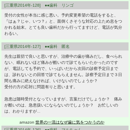
[三重県2014年-128] ●●歯科 リンゴ
受付の女性が本当に感じ悪い。予約変更希望の電話をすると、
『はぁ？じゃ、いつ？』と、面倒くさそうな対応の上ため息をつ
かれる始末。とても良い歯科だから行ってますけど、電話が気分
わるい。
[三重県2014年-127] ●●歯科 匿名
先生は親切で良いと思いすが、治療中の歯が痛みだし、食べられ
ない、眠れないほど痛みが酷いので診てもらいたかったのです
が、電話しても予約で、いっぱいだから次回の診察予定日まで
は、診れないとの回答で診てもらえません。診察予定日まで３日
間も痛みに絶えなければ、いけないのでしょうか？
受付の方の応対に問題有りと思います。
急患は随時受付となっていますが、言葉だけでしょうか？ 痛み
が酷いのは、急患扱いにならないのでしょうか？ お忙しいの
は、わかりますが...
amazon
世界の一流はなぜ歯に気をつかうのか
[三重県2014年-126] ●●歯科 マルちゃん