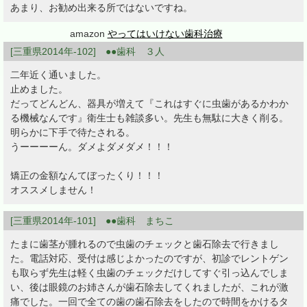
あまり、お勧め出来る所ではないですね。
amazon
やってはいけない歯科治療
[三重県2014年-102] ●●歯科 ３人
二年近く通いました。
止めました。
だってどんどん、器具が増えて『これはすぐに虫歯があるかわか
る機械なんです』衛生士も雑談多い。先生も無駄に大きく削る。
明らかに下手で待たされる。
うーーーーん。ダメよダメダメ！！！
矯正の金額なんてぼったくり！！！
オススメしません！
[三重県2014年-101] ●●歯科 まちこ
たまに歯茎が腫れるので虫歯のチェックと歯石除去で行きまし
た。電話対応、受付は感じよかったのですが、初診でレントゲン
も取らず先生は軽く虫歯のチェックだけしてすぐ引っ込んでしま
い、後は眼鏡のお姉さんが歯石除去してくれましたが、これが激
痛でした。一回で全ての歯の歯石除去をしたので時間をかけるタ