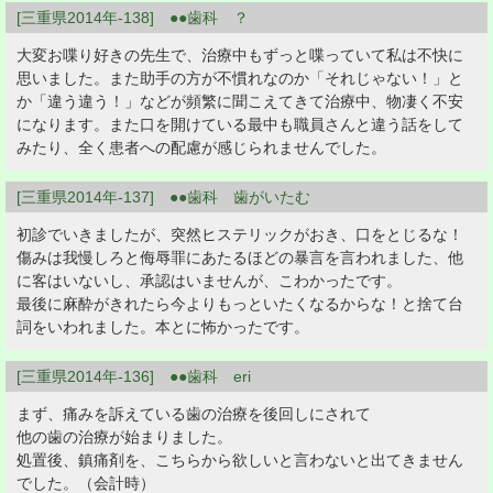
[三重県2014年-138] ●●歯科 ？
大変お喋り好きの先生で、治療中もずっと喋っていて私は不快に
思いました。また助手の方が不慣れなのか「それじゃない！」と
か「違う違う！」などが頻繁に聞こえてきて治療中、物凄く不安
になります。また口を開けている最中も職員さんと違う話をして
みたり、全く患者への配慮が感じられませんでした。
[三重県2014年-137] ●●歯科 歯がいたむ
初診でいきましたが、突然ヒステリックがおき、口をとじるな！
傷みは我慢しろと侮辱罪にあたるほどの暴言を言われました、他
に客はいないし、承認はいませんが、こわかったです。
最後に麻酔がきれたら今よりもっといたくなるからな！と捨て台
詞をいわれました。本とに怖かったです。
[三重県2014年-136] ●●歯科 eri
まず、痛みを訴えている歯の治療を後回しにされて
他の歯の治療が始まりました。
処置後、鎮痛剤を、こちらから欲しいと言わないと出てきません
でした。（会計時）