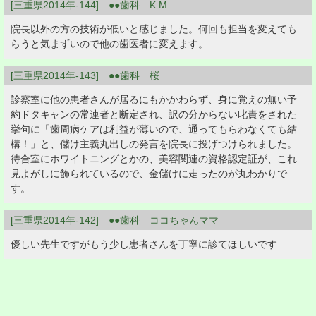
[三重県2014年-144] ●●歯科 K.M
院長以外の方の技術が低いと感じました。何回も担当を変えても
らうと気まずいので他の歯医者に変えます。
[三重県2014年-143] ●●歯科 桜
診察室に他の患者さんが居るにもかかわらず、身に覚えの無い予
約ドタキャンの常連者と断定され、訳の分からない叱責をされた
挙句に「歯周病ケアは利益が薄いので、通ってもらわなくても結
構！」と、儲け主義丸出しの発言を院長に投げつけられました。
待合室にホワイトニングとかの、美容関連の資格認定証が、これ
見よがしに飾られているので、金儲けに走ったのが丸わかりで
す。
[三重県2014年-142] ●●歯科 ココちゃんママ
優しい先生ですがもう少し患者さんを丁寧に診てほしいです