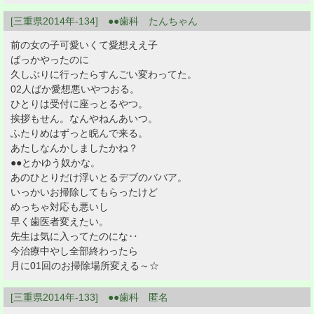
[三重県2014年-134] ●●歯科 たんちゃん
前の女の子可愛いくて愛想ええ子
ばっかやったのに
久しぶりに行ったらすんごい変わってた。
02人ばか愛想悪いやつおる。
ひとりは受付に座っとるやつ。
挨拶もせん。なんやねんあいつ。
ふたりめはずっと睨んで来る。
あたしなんかしましたかね？
●●とかゆう奴かな。
あのひとりだけ浮いとるデブのババア。
いっかいお掃除してもらったけど
めっちゃ対応も悪いし
早く歯医者変えたい。
先生は気に入ってたのにな‥
今治療中やし全部終わったら
月に01回のお掃除場所変える～☆
[三重県2014年-133] ●●歯科 匿名