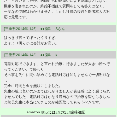
た」と言いましたが、医師からの勘違いによる謝罪などはなく、
機嫌を害されたのか、終始不機嫌で質問をしても答えはなく。
一度なので腕はわかりません。しかし社員の接遇と医者本人の対
応は最悪です。
[三重県2014年-146] ●●歯科 Sさん
はっきり言ってぼったくりすぎ。
よそより明らかに会計がお高い。
[三重県2014年-145] ●●歯科 k
電話対応でできます、と言われ治療に行きましたが大きい所へ行
ってください、で終わり
その事を先生に問い詰めても電話対応は知りませんで一切謝罪な
し
完全に時間と金を無駄にしました。
先生の腕は良いのかまではわかりませんが責任感は全く感じられ
ませんでした、電話対応はかなり適当なので治療を望ならきちん
と院長先生に本当にできるのか確認取ってもらうべきです。
amazon
やってはいけない歯科治療