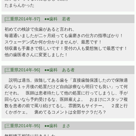
たまらんかった
[三重県2014年-97] ●●歯科 若者
初めての検診で虫歯があると言われ、
毎週通いましたが二ヶ月経っても歯磨きの仕方の指導ばかり！
スウェーデン式か何か分かりませんが、最悪です！
領収書も手書きで怪しいです！受付の人も愛想無しで最悪です！
他の歯医者さんに変更しました！
[三重県2014年-96] ●●歯科 ある者
説明は適当。抜髄してある歯を「直接歯髄保護したので保険適
応なら１ヶ月後の処置だけど自由診療なら明日でも良い」って何
だそれ。 医師は患者待たして他の処置に行ってしまうし、手が
回らないなら予約受けるな、医師雇えよ。 おまけにスタッフ複
数を患者の前で罵り続けてるし、雰囲気もサイテー。 ２度と行
くかボケェ。 褒めてるコメントは全部サクラだろ？
[三重県2014年-95] ●●歯科 まさ