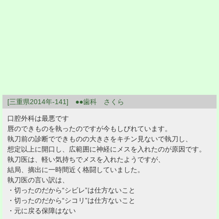
[三重県2014年-141] ●●歯科 さくら
口腔外科は最悪です
唇のできものを執ったのですが今もしびれています。
執刀前の診断でできものの大きさをキチン見ないで執刀し、
想定以上に開口し、広範囲に神経にメスを入れたのが原因です。
執刀医は、軽い気持ちでメスを入れたようですが、
結局、摘出に一時間近く格闘していました。
執刀医の言い訳は、
・切ったのだから“シビレ”は仕方ないこと
・切ったのだから“シコリ”は仕方ないこと
・元に戻る保障はない