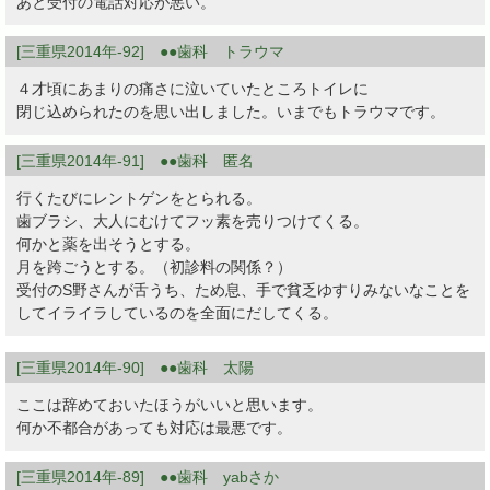
あと受付の電話対応が悪い。
[三重県2014年-92] ●●歯科 トラウマ
４才頃にあまりの痛さに泣いていたところトイレに
閉じ込められたのを思い出しました。いまでもトラウマです。
[三重県2014年-91] ●●歯科 匿名
行くたびにレントゲンをとられる。
歯ブラシ、大人にむけてフッ素を売りつけてくる。
何かと薬を出そうとする。
月を跨ごうとする。（初診料の関係？）
受付のS野さんが舌うち、ため息、手で貧乏ゆすりみないなことを
してイライラしているのを全面にだしてくる。
[三重県2014年-90] ●●歯科 太陽
ここは辞めておいたほうがいいと思います。
何か不都合があっても対応は最悪です。
[三重県2014年-89] ●●歯科 yabさか