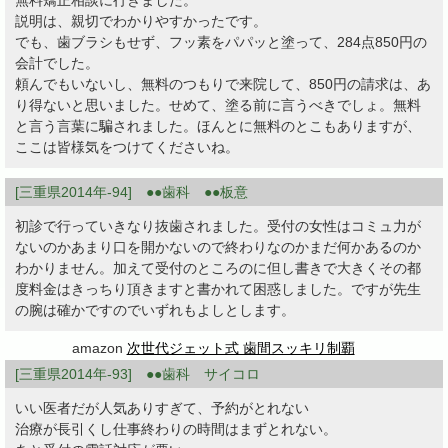
無料矯正相談に行きました。
説明は、親切でわかりやすかったです。
でも、歯ブラシもせず、フッ素をパパッと塗って、284点850円の
会計でした。
頼んでもいないし、無料のつもりで来院して、850円の請求は、あ
り得ないと思いました。せめて、塗る前に言うべきでしょ。無料
と言う言葉に騙されました。ほんとに無料のとこもありますが、
ここは皆様気をつけてくださいね。
[三重県2014年-94] ●●歯科 ●●板意
初診で行っていきなり抜歯されました。受付の女性はコミュ力が
ないのかあまり口を開かないので終わりなのかまだ何かあるのか
わかりません。加えて受付のところのに但し書きで大きくその都
度料金はきっちり頂きますと書かれて困惑しました。ですが先生
の腕は確かですのでいずれもよしとします。
amazon
次世代ジェット式 歯間スッキリ制覇
[三重県2014年-93] ●●歯科 サイコロ
いい医者だが人気ありすぎて、予約がとれない
治療が長引くし仕事終わりの時間はまずとれない。