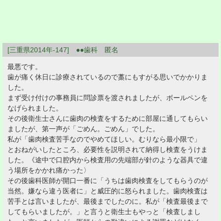
[三重県2014年-147] ●●歯科 匿名
最悪です。
歯が痛く休日に診療されているので藁にもすがる思いでかかりま
した。
まず受け付けの事務員に問診票を渡されましたが、ボールペンを
なげられました。
その後衛生士さんに歯肉の検査をするために部屋に通してもらい
ましたが、第一声が「ごめん。ごめん」でした。
私が「歯肉検査苦手なのでやめてほしい。むりなら最小限で」
とおねがいしたところ、必要性を説明されて納得し検査をうけま
した。《途中で口腔内から検査用の先端部が針のような器具で違
う場所をかかれ痛かった〉
その後歯科医師が開口一番に「うちは歯肉検査をしてもらうのが
当然。嫌なら違う医者に」と威圧的に怒られました。歯肉検査は
苦手とは言いましたが、最後までしたのに。私が「検査最後まで
してもらいましたが。」と言うと衛生士もやっと「検査しまし