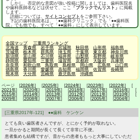
しかし、否定的な意図が強い投稿に関しましては、歯科医院名
や歯科医師名などは伏せて、ここ
「ブラックでんリスト」
に掲載
します。
詳細については、
サイトコンセプト
をご参照下さい。
下記の歯科医院名は、「●●歯科クリニック」でも「●●歯科医
院」でも他でも、すべて「●●歯科」にして表示しています。
全国マップ
三重県ランキング
北海道
青森県
岩手県
宮城県
秋田県
山形県
福島県
茨城県
栃木県
群馬県
埼玉県
千葉県
東京都
神奈川県
新潟県
富山県
石川県
福井県
山梨県
長野県
岐阜県
静岡県
愛知県
三重県
滋賀県
京都府
大阪府
兵庫県
奈良県
和歌山県
鳥取県
島根県
岡山県
広島県
山口県
徳島県
香川県
愛媛県
高知県
福岡県
佐賀県
長崎県
熊本県
大分県
宮崎県
鹿児島県
沖縄県
ページ [
2026年
] [
2025年
] [
2024年
] [
2023年
] [
2022年
] [
2021年
] [
2020年
] [
2019年
] [
2018年
] [
2017年
] [
2016年
] [
2015年
] [
2014年
] [
2013年
] [
2012年
] [
2011年
] [
2010年
] [
2009年
] [
2008年
] [
2007年
] [
2006年
] [
2005年
] [
2004年
]
[三重県2017年-121] ●●歯科 ケンケン
とても良い歯医者さんですが、とにかく予約が取れない。
一旦かかると期間が長くて長くて非常に不便。
患者集めも結構ですが、昔からの患者ももっと大事にしていただ