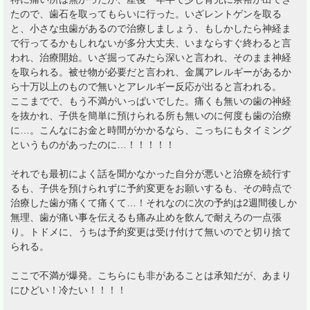
たので、歯石を取ってもらいに行った。いざレントゲンを取る
と、小さな虫歯があるので治療しましょう、もしかしたら神経ま
で行ってるかもしれないが多分大丈夫、いまならすぐ終わると言
われ、治療開始。いざ掘ってみたら深いと言われ、そのまま神経
を取られる。被せ物が必要だと言われ、金属アレルギーがあるか
ら十万以上のもので無いとアレルギー反応が出ると言われる。
ここまでで、もう不満がいっぱいでした。痛くも無いの歯の神経
を抜かれ、子供を簡単に預けられる所も無いのに何度も歯の治療
に…。こんなにお金と時間がかかるなら、こっちにもタイミング
というものがあったのに…！！！！！
それでも最初によく話を聞かなかった自分が悪いと治療を続行す
るも、子供を預けられずに予約変更をお願いするも、その時点で
治療した歯が痛くて痛くて…！それなのに次の予約は2週間後しか
無理、歯が痛い事を伝えるも痛み止めを飲んで耐えろの一点張
り。トドメに、うちは予約変更は受け付けて無いのでと切り捨て
られる。
ここで不満が爆発。こちらにも非があることは承知だが、あまり
にひどい！冷たい！！！！