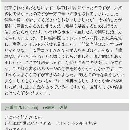
開業された頃だと思います。以前お世話になったのですが、大変
親切で良かったのですが一方で辛い治療をされてしまいました。
保険の範囲で治してくださいとお願いしましたが、その治し方が
精神に障害のある方に使う方法〔素早く処置するために行う方
法〕がとられており、いわゆるボルトを差し込んで簡単に治す方
法をしていました。別の歯科医にてレントゲンを撮った結果発覚
し、実際そのボルトの現物も見ました。「開業当時はよくするや
りかたやな」「１番コストがかからず人をさばけるからな」「簡
単な話儲かるからね」とも教えてもらいました。まだ他にもあり
ましたが、ここでは割愛します。なぜ今さらこの話をしたかです
が、この様な書き込みページの存在を知らなかったからです。で
すからいまさらですが書き込みました。2度とこの様な事をしない
ようにしてもらいたいものです。歯科医もしかりですが全て信頼
しお願いし且つお金を払っているのですから。医師としての倫理
とはなんぞやと思います。
[三重県2017年-65] ●●歯科 佐藤
とにかく待たされる。
1時間は普通に待たされる、アポイントの取り方が
理解できない。