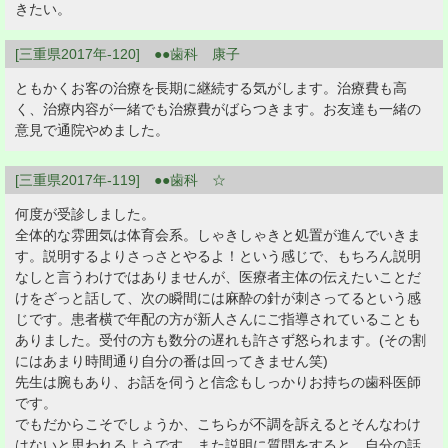
きたい。
[三重県2017年-120] ●●歯科 康子
ともかくお客の治療を長期に継続する気がします。治療費も高
く、治療内容が一緒でも治療費がばらつきます。お友達も一緒の
意見で通院やめました。
[三重県2017年-119] ●●歯科 ☆
何度が受診しました。
全体的な雰囲気は体育会系。しゃきしゃきと処置が進んでいきま
す。説明するよりさっさとやるよ！という感じで、もちろん説明
なしと言うわけではありませんが、医療者主体の伝えたいことだ
けをざっと話して、次の瞬間には麻酔の針が刺さってるという感
じです。患者横で年配の方が新人さんにご指導されていることも
ありました。受付の方も数分の遅れも許さず怒られます。(その割
にはあまり時間通り自分の番は回ってきません笑)
先生は腕もあり、お話を伺うと信念もしっかりお持ちの歯科医師
です。
でもだからこそでしょうか、こちらが不調を訴えるとそんなわけ
はないと思われるようです。また説明に質問をすると、自分の話