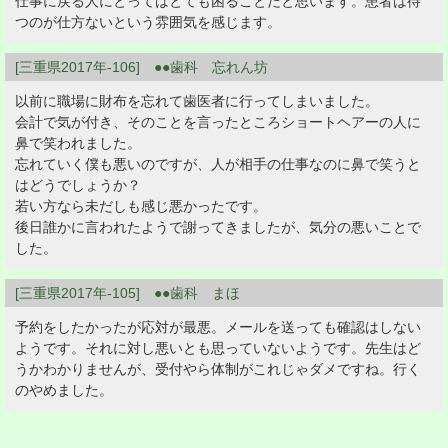
仕事に戻る人にとってはとても困ることだと思います。患者は待
つのが仕方ないという雰囲気を感じます。
[三重県2017年-106] ●●歯科 忘れん坊
以前に職場に財布を忘れて歯医者に行ってしまいました。
会計で気が付き、そのことを言ったところショートヘアーの人に
鼻で笑われました。
忘れていく僕も悪いのですが、人が相手の仕事なのに鼻で笑うと
はどうでしょうか？
若い方なら未だしも感じ悪かったです。
後日誰かに言われたようで謝ってきましたが、気分の悪いことで
した。
[三重県2017年-105] ●●歯科 まほ
予約をしたかったが応対が最悪。メールを送っても確認はしない
ようです。それに対し悪いとも思っていないようです。先生はど
うかわかりませんが、受付やら体制がこれじゃダメですね。行く
のやめました。