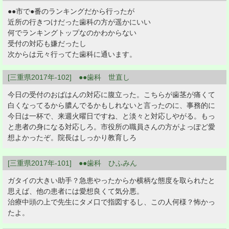
●●市で●番のランキングだから行ったが
近所の行きつけだった歯科の方が遥かにいい
何でランキングトップなのかわからない
受付の対応も嫌だったし
次からは元々行ってた歯科に通います。
[三重県2017年-102] ●●歯科 世直し
今日の受付のおばはんの対応に腹立った。こちらが歯茎が痛くて
白くなってるから膿んでるかもしれないと言ったのに、事務的に
今日は一杯で、来週火曜日ですね、と淡々と対応しやがる。もっ
と患者の身になる対応しろ。市役所の職員さんの方がよっぽど愛
想よかったぞ。院長はしっかり教育しろ
[三重県2017年-101] ●●歯科 ひふみん
ガタイの大きい助手？急患やったからか横柄な態度を取られたと
思えば、他の患者には愛想良くて気分悪。
治療中頭の上で先生にタメ口で指図するし、この人何様？怖かっ
たよ。