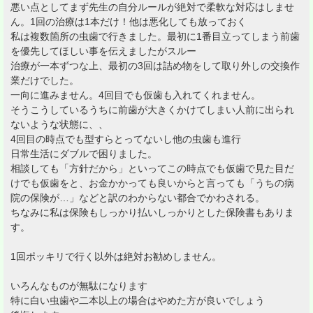
悪い点としてまず先生の自分ルールが絶対で柔軟な対応はしませ
ん。1回の治療は1本だけ！他は悪化しても放っておく
私は複数箇所の虫歯で行きました。最初に1番目立ってしまう前歯
を優先してほしい事を伝えましたがスルー
治療が一本ずつな上、最初の3回は詰め物をして取り外しの交換作
業だけでした。
一向に進みません。4回目でも仮歯も入れてくれません。
そうこうしているうちに前歯が大きくかけてしまい人前に出られ
ないような状態に、、
4回目の時点でも型すらとってないし他の虫歯も進行
日常生活にダブルで困りました。
相談しても「方針だから」といってこの時点でも仮歯で見た目だ
けでも仮歯をと、お金かかっても良いからと言っても「うちの病
院の保険が…」などと訳のわからない都合でかわされる。
ちなみに私は保険もしっかり払いしっかりとした保険書もありま
す。
1回ポッキリで行く以外は絶対お勧めしません。
いろんなものが無駄になります
特に白い虫歯や二本以上の場合はやめた方が良いでしょう