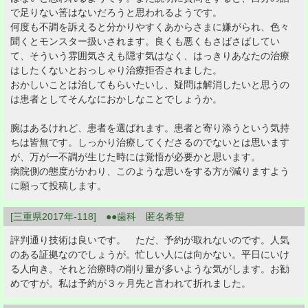
で足りない筈はないだろうと思われるようです。
何度も不調を訴えると分かりやすくあからさまに嫌がられ、色々
聞くとモンスター扱いされます。良くも悪くもさばさばしてい
て、そういう雰囲気さえも隠す気はなく、はっきりあなたの治療
はしたくないとおっしゃり治療拒否されました。
おかしいことは治してもらいたいし、疑問は解消したいと思うの
は患者としてそんなにおかしなことでしょうか。
腕はあるけれど、患者を選ばれます。患者と寄り添うという気持
ちは皆無です。しっかり治療してくださるのでないとは思います
が、万が一不調が生じた時には覚悟が必要かと思います。
病院側の態度がかわり、このような思いをする方が減りますよう
に願って投稿します。
[三重県2017年-118] ●●歯科 匿名希望
評判通り技術は良いです。 ただ、予約が取れないのです。人気
のある証拠なのでしょうが。忙しい人には向かない。平日にいけ
る人向き。それと治療時の削り量が多いような気がします。お勧
めですが。私は予約が３ヶ月先と言われて折れました。