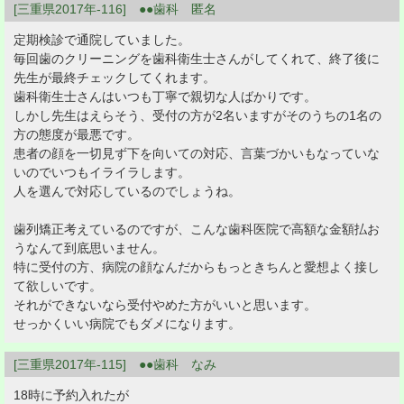
[三重県2017年-116] ●●歯科 匿名
定期検診で通院していました。
毎回歯のクリーニングを歯科衛生士さんがしてくれて、終了後に
先生が最終チェックしてくれます。
歯科衛生士さんはいつも丁寧で親切な人ばかりです。
しかし先生はえらそう、受付の方が2名いますがそのうちの1名の
方の態度が最悪です。
患者の顔を一切見ず下を向いての対応、言葉づかいもなっていな
いのでいつもイライラします。
人を選んで対応しているのでしょうね。
歯列矯正考えているのですが、こんな歯科医院で高額な金額払お
うなんて到底思いません。
特に受付の方、病院の顔なんだからもっときちんと愛想よく接し
て欲しいです。
それができないなら受付やめた方がいいと思います。
せっかくいい病院でもダメになります。
[三重県2017年-115] ●●歯科 なみ
18時に予約入れたが