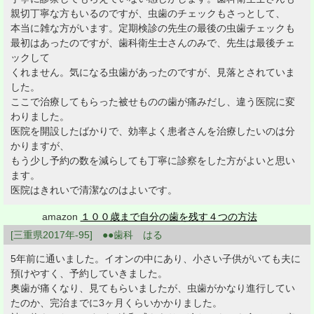
親切丁寧な方もいるのですが、虫歯のチェックもさっとして、
本当に雑な方がいます。定期検診の先生の最後の虫歯チェックも
最初はあったのですが、歯科衛生士さんのみで、先生は最後チェ
ックして
くれません。気になる虫歯があったのですが、見落とされていま
した。
ここで治療してもらった被せものの歯が痛みだし、違う医院に変
わりました。
医院を開設したばかりで、効率よく患者さんを治療したいのは分
かりますが、
もう少し予約の数を減らしても丁寧に診察をした方がよいと思い
ます。
医院はきれいで清潔なのはよいです。
amazon
１００歳まで自分の歯を残す４つの方法
[三重県2017年-95] ●●歯科 はる
5年前に通いました。イオンの中にあり、小さい子供がいても夫に
預けやすく、予約していきました。
奥歯が痛くなり、見てもらいましたが、虫歯がかなり進行してい
たのか、完治までに3ヶ月くらいかかりました。