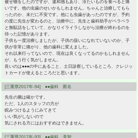
被せ物をしたのですが、違和感もあり、冷たいものを食べると痛
いです。他の虫歯のせいかもしれません。ちゃんと治療してもら
ったのか、未だに不安です。他にも虫歯があったのですが、予約
の度に先生が変わるのと、治療中に、先生と歯科助手がペラペラ
と無駄話をしていて、かなりイライラしながら治療が終わるのを
待った記憶があります。
子供も一度治療しましたが、子供の扱いになれていないのか、子
供が非常に痛がり、他の歯科に変えました。
それ以来行ってないので、現在は良くなってるのかもしれません
が、もう行く気がしません。
良いのは●●●の中にあること、土日診察しているところ、クレジッ
トカードが使えるところだと思います。
[三重県2017年-94] ●●歯科 匿名
先生の腕は確かです。
ただ、1人のスタッフの方が
睨みつけるようにみてきて
いい気がしないので
気にされる方にはおすすめはできません。
[三重県2017年-93] ●●歯科 美智