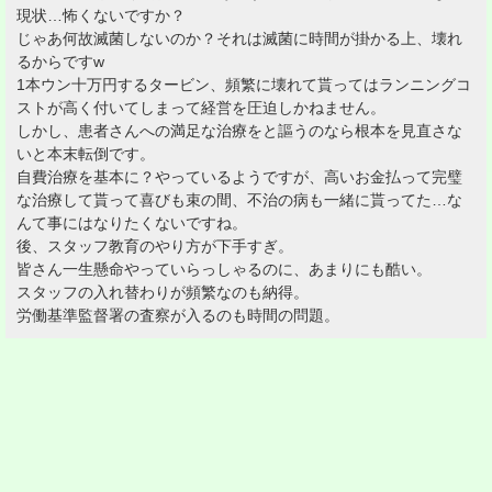
現状…怖くないですか？
じゃあ何故滅菌しないのか？それは滅菌に時間が掛かる上、壊れ
るからですw
1本ウン十万円するタービン、頻繁に壊れて貰ってはランニングコ
ストが高く付いてしまって経営を圧迫しかねません。
しかし、患者さんへの満足な治療をと謳うのなら根本を見直さな
いと本末転倒です。
自費治療を基本に？やっているようですが、高いお金払って完璧
な治療して貰って喜びも束の間、不治の病も一緒に貰ってた…な
んて事にはなりたくないですね。
後、スタッフ教育のやり方が下手すぎ。
皆さん一生懸命やっていらっしゃるのに、あまりにも酷い。
スタッフの入れ替わりが頻繁なのも納得。
労働基準監督署の査察が入るのも時間の問題。