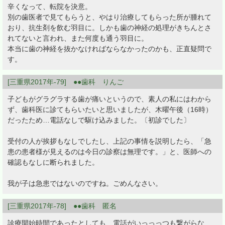
辛くなって、転院を決意。
別の歯医者で見てもらうと、やはり治療してもらった所が腫れて
おり、抗生剤を飲む羽目に。しかも歯の神経の処理がきちんとさ
れてないと言われ、また何度も通う羽目に。
本当に歯の神経を抜かなければならなかったのかも、正直疑問で
す。
[三重県2017年-79] ●●歯科 りんご
子どもがグラグラする歯が痛いというので、素人の私にはわから
ず、歯科医に診てもらいたいと思いましたが、木曜午後（16時）
だったため…電話なしで駆け込みました。〔初診でした〕
受付の人が挨拶もなしでしたし、上記の事情を説明したら、「急
患の患者様が見えるのは今日の診察は無理です。」と、医師への
確認もなしに断られました。
我が子は急患ではないのですね。ごめんなさい。
[三重県2017年-78] ●●歯科 匿名
診療開始時間であったとしても、電話がいっっっつも繋がらな