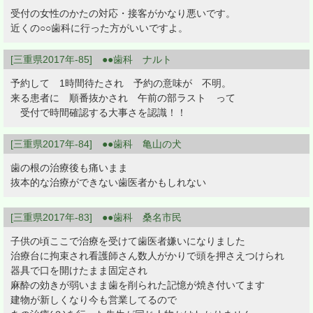
受付の女性のかたの対応・接客がかなり悪いです。
近くの○○歯科に行った方がいいですよ。
[三重県2017年-85] ●●歯科 ナルト
予約して 1時間待たされ 予約の意味が 不明。
来る患者に 順番抜かされ 午前の部ラスト って
受付で時間確認する大事さを認識！！
[三重県2017年-84] ●●歯科 亀山の犬
歯の根の治療後も痛いまま
抜本的な治療ができない歯医者かもしれない
[三重県2017年-83] ●●歯科 桑名市民
子供の頃ここで治療を受けて歯医者嫌いになりました
治療台に拘束され看護師さん数人がかりで頭を押さえつけられ
器具で口を開けたまま固定され
麻酔の効きが弱いまま歯を削られた記憶が焼き付いてます
建物が新しくなり今も営業してるので