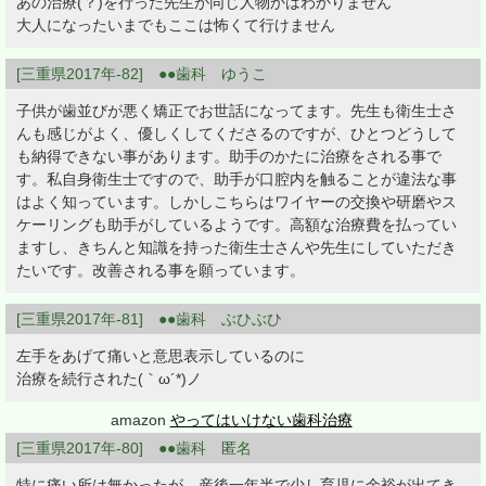
あの治療(？)を行った先生が同じ人物かはわかりません
大人になったいまでもここは怖くて行けません
[三重県2017年-82] ●●歯科 ゆうこ
子供が歯並びが悪く矯正でお世話になってます。先生も衛生士さ
んも感じがよく、優しくしてくださるのですが、ひとつどうして
も納得できない事があります。助手のかたに治療をされる事で
す。私自身衛生士ですので、助手が口腔内を触ることが違法な事
はよく知っています。しかしこちらはワイヤーの交換や研磨やス
ケーリングも助手がしているようです。高額な治療費を払ってい
ますし、きちんと知識を持った衛生士さんや先生にしていただき
たいです。改善される事を願っています。
[三重県2017年-81] ●●歯科 ぶひぶひ
左手をあげて痛いと意思表示しているのに
治療を続行された(｀ω´*)ノ
amazon
やってはいけない歯科治療
[三重県2017年-80] ●●歯科 匿名
特に痛い所は無かったが、産後一年半で少し育児に余裕が出てき