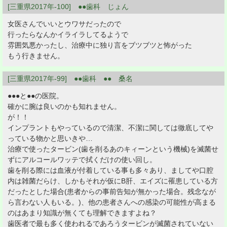
[三重県2017年-100] ●●歯科 じょん
女医さんでいいとウワサだったので
行ったらなんかイライラしてるようで
雰囲気悪かったし、治療中に独り言をブツブツと怖がった
もう行きません。
[三重県2017年-99] ●●歯科 ●● 桑名
●●●と●●の医院。
確かに腕は良いのかも知れません。
が！！
インプラントもやっているので清潔、不潔に関しては徹底してや
っている物かと思いきや…
治療で使ったタービン(歯を削るあのキィーンという機械)を滅菌せ
ずにアルコールワッテで拭くだけの使い回し。
歯を削る際には血液が付着している事も多々あり、ましてや口腔
内は雑菌だらけ、しかもそれが仮にB肝、エイズに罹患している方
だったとした場合(患者からの事前告知が無かった場合。残念なが
ら言わない人もいる。)、他の患者さんへの感染の可能性が高まる
のはあまり知識が無くても理解できますよね？
歯医者で最も多く使われるであろうタービンが滅菌されていない