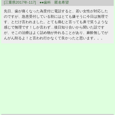
[三重県2017年-117] ●●歯科 匿名希望
先日、歯が痛くなった為受付に電話すると、若い女性が対応した
のですが、急患受付している割にはとても嫌そうに今日は無理で
す、とだけ言われました。とても痛むと言っても鼻で笑うような
感じで無理です！しか言わず…後日知り合いから聞いた話です
が、そこの治療はよく詰め物が外れることがあり、麻酔無しでが
んがん削るよ！と言われ行かなくて良かったと思います。。。