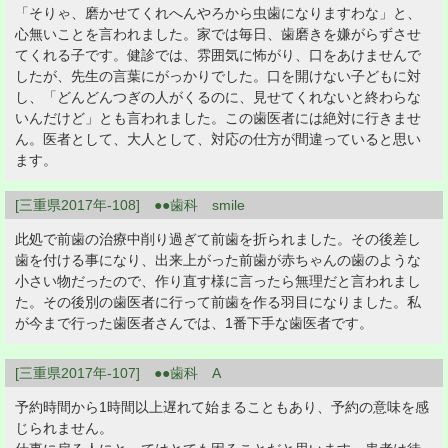
「そりゃ、磨かせてくれへんやろから虫歯になりますわな」と、
心無いことを言われました。家では毎日、歯磨きを嫌がらずさせ
てくれる子です。健診では、雰囲気に怖がり、口をあけませんで
したが、先生の言葉にがっかりでした。口を開けない子どもに対
し、「どんどんつぎの人がくるのに、見せてくれないと終わらな
いんだけど」とも言われました。この歯医者には絶対に行きませ
ん。医者として、大人として、対応の仕方が間違っていると思い
ます。
[三重県2017年-108] ●●歯科 smile
此処で前歯の治療中削り過ぎて前歯を折られました。その後差し
歯を付ける事になり、出来上がった前歯が赤ちゃんの歯のような
小さい物だったので、作り直す様に言ったら無理だと言われまし
た。その後別の歯医者に行って前歯を作る羽目になりました。私
が今まで行った歯医者さんでは、1番下手な歯医者です。
[三重県2017年-107] ●●歯科 A
予約時間から1時間以上遅れて始まることもあり、予約の意味を感
じられません。