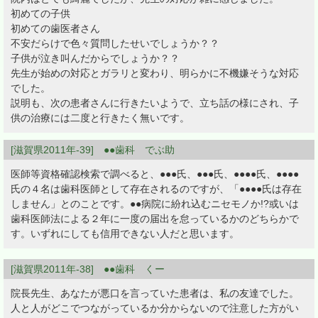
初めての子供
初めての歯医者さん
不安だらけで色々質問したせいでしょうか？？
子供が泣き叫んだからでしょうか？？
先生が始めの対応とガラリと変わり、明らかに不機嫌そうな対応
でした。
説明も、次の患者さんに行きたいようで、立ち話の様にされ、子
供の治療には二度と行きたく無いです。
[滋賀県2011年-39] ●●歯科 でぶ助
医師等資格確認検索で調べると、●●●氏、●●●氏、●●●●氏、●●●●
氏の４名は歯科医師として存在されるのですが、「●●●●氏は存在
しません」とのことです。●●病院に紛れ込むニセモノか!?或いは
歯科医師法による２年に一度の届出を怠っているかのどちらかで
す。いずれにしても信用できない人だと思います。
[滋賀県2011年-38] ●●歯科 くー
院長先生、あなたが悪口を言っていた患者は、私の友達でした。
人と人がどこでつながっているか分からないので注意した方がい