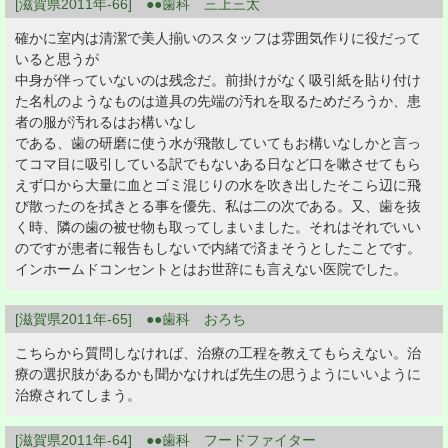
[滋賀県2011年-66] ●●歯科 三上三太
確かに室内は清潔で美人揃いのスタッフは雰囲気作りに役だって
いると思うが
中身が伴っていないのは残念だ。前掛けがなく吸引紙を貼り付け
た名札のようなものは道具の先端の汚れを取るためだろうか、患
者の服が汚れるはお構いなし
である、歯の研磨に使う水が飛散していてもお構いなしかと言っ
てコマ目に吸引している訳でもないある日など口を嗽させてもら
えず口から大量に血とゴミ混じりの水を吹き出したそこら辺に飛
び散ったのを拭きとる事を優先、私は二の次である。又、歯を抜
く時、隣の歯の被せ物も取ってしまいました。それはそれでいい
のですが患者に報告もしないで内緒で済まそうとしたことです。
インホームドコンセントとはお世辞にも言えない医院でした。
[滋賀県2011年-65] ●●歯科 おろち
こちらから質問しなければ、治療の工程を教えてもらえない。治
療の選択肢があるかも聞かなければ先生の思うようにいいように
治療されてしまう。
[滋賀県2011年-64] ●●歯科 フードファイター