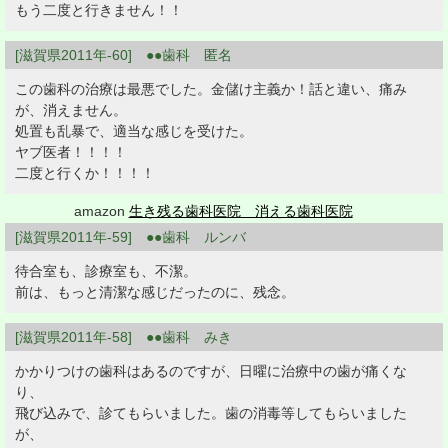
もう二度と行きません！！
[滋賀県2011年-60] ●●歯科 匿名
この歯科の治療は最悪でした。金儲け主義か！話と違い、痛み
が、消えません。
処置も乱暴で、適当な感じを受けた。
ヤブ医者！！！！
二度と行くか！！！！
amazon
生き残る歯科医院 消える歯科医院
[滋賀県2011年-59] ●●歯科 ルンバ
待合室も、診療室も、不潔。
前は、もっと清潔な感じだったのに、残念。
[滋賀県2011年-58] ●●歯科 みき
かかりつけの歯科はあるのですが、日曜に治療中の歯が痛くな
り、
飛び込みで、診てもらいました。歯の消毒等してもらいました
が、