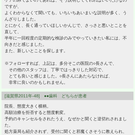
ケアのみでよいのであれば、そう説明してくれればいいだけなの
ですが、
よくわからなくて聞いても、いちいちあいまいな説明が多く、う
んざりしました。
とにかく、長く通っていほしいかんじで、さっさと悪いとことを
直して、
半年に一回程度の定期的な検診のみでやっていきたい私には、不
向きだと感じました。
また、新しいとことを探します。
※フォローすれば、上記は、多分そこの医院の○長さんで、
その他のスタッフは、丁寧ではっきりした対応で、
とても良いと感じました。○長さんにあたらなければ、
非常に良いのかもしれません。
[滋賀県2011年-48] ●●歯科 どちらが患者
院長、態度大きく横柄。
高額治療を拒否すると態度豹変。
予約のキャンセルをされたうえ、なぜかと聞くと逆切れされまし
た。
処方薬局も紹介されず、受付に聞くと邪魔くさそうに教えられ、