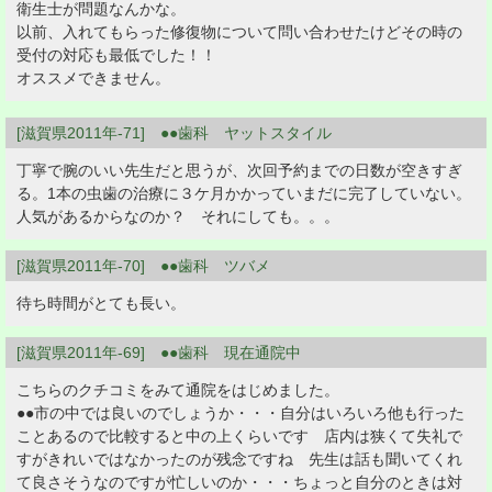
衛生士が問題なんかな。
以前、入れてもらった修復物について問い合わせたけどその時の
受付の対応も最低でした！！
オススメできません。
[滋賀県2011年-71] ●●歯科 ヤットスタイル
丁寧で腕のいい先生だと思うが、次回予約までの日数が空きすぎ
る。1本の虫歯の治療に３ケ月かかっていまだに完了していない。
人気があるからなのか？ それにしても。。。
[滋賀県2011年-70] ●●歯科 ツバメ
待ち時間がとても長い。
[滋賀県2011年-69] ●●歯科 現在通院中
こちらのクチコミをみて通院をはじめました。
●●市の中では良いのでしょうか・・・自分はいろいろ他も行った
ことあるので比較すると中の上くらいです 店内は狭くて失礼で
すがきれいではなかったのが残念ですね 先生は話も聞いてくれ
て良さそうなのですが忙しいのか・・・ちょっと自分のときは対