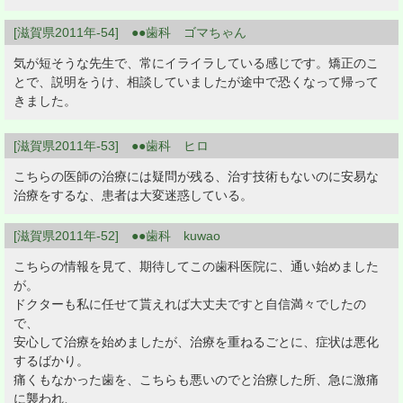
[滋賀県2011年-54] ●●歯科 ゴマちゃん
気が短そうな先生で、常にイライラしている感じです。矯正のこ
とで、説明をうけ、相談していましたが途中で恐くなって帰って
きました。
[滋賀県2011年-53] ●●歯科 ヒロ
こちらの医師の治療には疑問が残る、治す技術もないのに安易な
治療をするな、患者は大変迷惑している。
[滋賀県2011年-52] ●●歯科 kuwao
こちらの情報を見て、期待してこの歯科医院に、通い始めました
が。
ドクターも私に任せて貰えれば大丈夫ですと自信満々でしたの
で、
安心して治療を始めましたが、治療を重ねるごとに、症状は悪化
するばかり。
痛くもなかった歯を、こちらも悪いのでと治療した所、急に激痛
に襲われ、