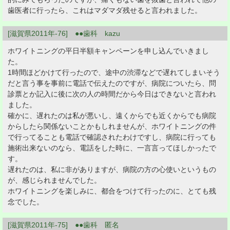
歯医者に行ったら、これはマダマダ残せると言われました。
[滋賀県2011年-76] ●●歯科 kazu
ホワイトニングの平日半額キャンペーンを申し込んでいきまし
た。
1時間ほどかけて行ったので、途中の渋滞などで遅れてしまいそう
だと言う事を事前に電話で伝えたのですが、病院についたら、問
診票とか記入に後に次の人の時間だから今日はできないと言われ
ました。
確かに、遅れたのは私が悪いし、遠くからでも近くからでも病院
からしたら関係ないことかもしれませんが、ホワイトニングの件
で行ってることも電話で確認されたわけですし、病院に行っても
施術出来ないのなら、電話をした時に、一言言ってほしかったで
す。
遅れたのは、私に非がありますが、病院の方の心使いというもの
が、感じられませんでした。
ホワイトニングを楽しみに、都合をつけて行ったのに、とても残
念でした。
[滋賀県2011年-75] ●●歯科 匿名