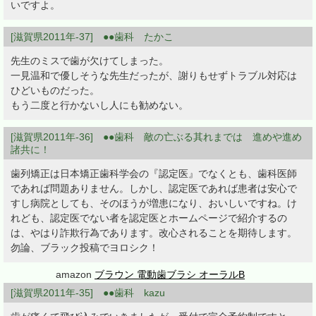
いですよ。
[滋賀県2011年-37] ●●歯科 たかこ
先生のミスで歯が欠けてしまった。
一見温和で優しそうな先生だったが、謝りもせずトラブル対応は
ひどいものだった。
もう二度と行かないし人にも勧めない。
[滋賀県2011年-36] ●●歯科 敵の亡ぶる其れまでは 進めや進め
諸共に！
歯列矯正は日本矯正歯科学会の『認定医』でなくとも、歯科医師
であれば問題ありません。しかし、認定医であれば患者は安心で
すし病院としても、そのほうが増患になり、おいしいですね。け
れども、認定医でない者を認定医とホームページで紹介するの
は、やはり詐欺行為であります。改心されることを期待します。
勿論、ブラック投稿でヨロシク！
amazon
ブラウン 電動歯ブラシ オーラルB
[滋賀県2011年-35] ●●歯科 kazu