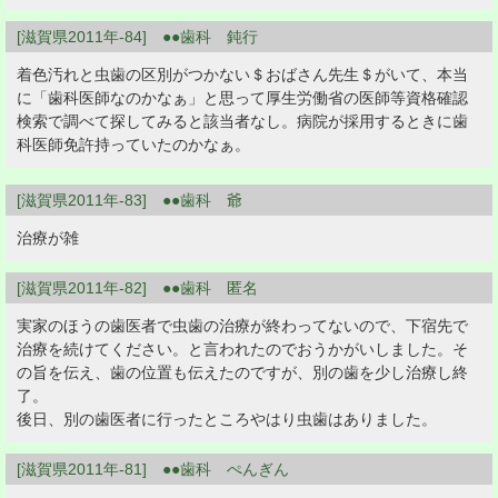
[滋賀県2011年-84] ●●歯科 鈍行
着色汚れと虫歯の区別がつかない＄おばさん先生＄がいて、本当
に「歯科医師なのかなぁ」と思って厚生労働省の医師等資格確認
検索で調べて探してみると該当者なし。病院が採用するときに歯
科医師免許持っていたのかなぁ。
[滋賀県2011年-83] ●●歯科 爺
治療が雑
[滋賀県2011年-82] ●●歯科 匿名
実家のほうの歯医者で虫歯の治療が終わってないので、下宿先で
治療を続けてください。と言われたのでおうかがいしました。そ
の旨を伝え、歯の位置も伝えたのですが、別の歯を少し治療し終
了。
後日、別の歯医者に行ったところやはり虫歯はありました。
[滋賀県2011年-81] ●●歯科 ぺんぎん