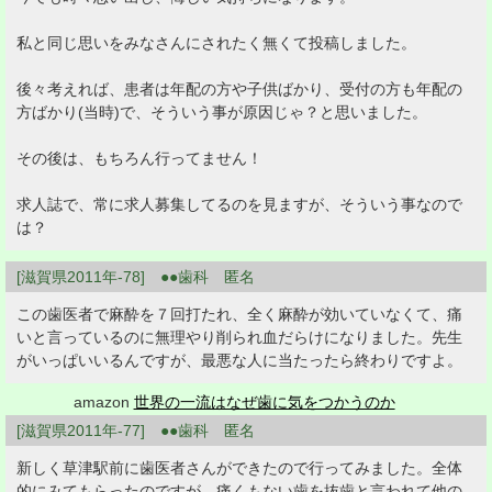
私と同じ思いをみなさんにされたく無くて投稿しました。
後々考えれば、患者は年配の方や子供ばかり、受付の方も年配の
方ばかり(当時)で、そういう事が原因じゃ？と思いました。
その後は、もちろん行ってません！
求人誌で、常に求人募集してるのを見ますが、そういう事なので
は？
[滋賀県2011年-78] ●●歯科 匿名
この歯医者で麻酔を７回打たれ、全く麻酔が効いていなくて、痛
いと言っているのに無理やり削られ血だらけになりました。先生
がいっぱいいるんですが、最悪な人に当たったら終わりですよ。
amazon
世界の一流はなぜ歯に気をつかうのか
[滋賀県2011年-77] ●●歯科 匿名
新しく草津駅前に歯医者さんができたので行ってみました。全体
的にみてもらったのですが、痛くもない歯を抜歯と言われて他の