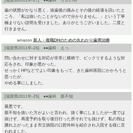
[滋賀県2011年-27] ●●歯科 りさの男
歯の状態がかなり悪く、抜歯後の痛みとその後の経過を訊いたと
ころ、「私は抜いたことがないので分かりません。」という丁寧
極まりない説明を受けました。ありがとうございました。二度と
行きません。
amazon
新人・復職DHのための丸わかり歯周治療
[滋賀県2011年-26] ●●歯科 えっ
問い合わせに対する対応が非常に横柄で、ビックリするような対
応をされ、印象が悪かった。
せっかくHPなどでよい印象をもって、きた歯科医院にかかろうと
思ったが、
やめる事にしました。
[滋賀県2011年-25] ●●歯科 親不知
最悪です。
親不知を抜いた方がよいと言われ、抜く事にしましたが一度では
抜けず、再度予約を取り後日行った所それでも抜けず、私の頬は
腫れ上がったまま市立病院の口腔外科を紹介され入院する様に言
われました。