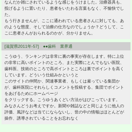
なんだか雑にされているような感じをうけました。治療器具も、
投げるように置いたり、患者をいたわる言葉もなく、不愉快でし
た。
もう行きませんが、ここに通われている患者さんに対しても、あ
のような態度、そして治療の仕方なのでしょうか？どうして、こ
こに患者さんがおられるのかが、分かりません。
[滋賀県2011年-57] ●●歯科 業界通
こうゆう、ランキングは非常に裏の事実が存在します。特に上位
の非常に高いポイントのところ、また実際にとんでもない医院、
歯科医、技術のところで高ポイントところは裏でポイントを高く
しています。どういう仕組みかというと
このサイトの仲間か、関連事業者、もしくは雇っている集団か
が、歯科医院にそれらしくコメントを投稿する、集団でポイント
をあげるためにホームページ
をクリックする。こうゆうあくどい方法がはびこっています。
みなさんどうお考えですか。新聞や雑誌などと同じように他人の
評価、風評などは当てにならないし、世の中の情報はほとんどが
操作、誘導されていることをお忘れなく