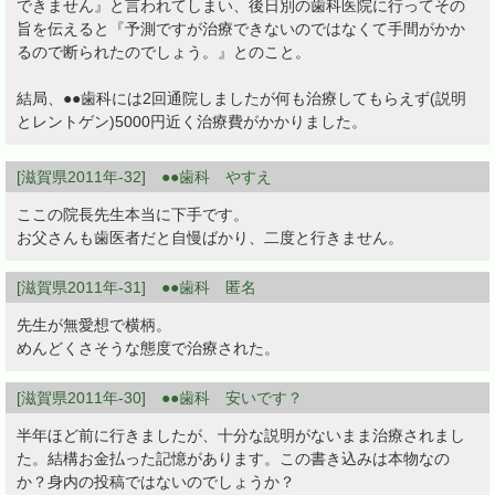
できません』と言われてしまい、後日別の歯科医院に行ってその
旨を伝えると『予測ですが治療できないのではなくて手間がかか
るので断られたのでしょう。』とのこと。
結局、●●歯科には2回通院しましたが何も治療してもらえず(説明
とレントゲン)5000円近く治療費がかかりました。
[滋賀県2011年-32] ●●歯科 やすえ
ここの院長先生本当に下手です。
お父さんも歯医者だと自慢ばかり、二度と行きません。
[滋賀県2011年-31] ●●歯科 匿名
先生が無愛想で横柄。
めんどくさそうな態度で治療された。
[滋賀県2011年-30] ●●歯科 安いです？
半年ほど前に行きましたが、十分な説明がないまま治療されまし
た。結構お金払った記憶があります。この書き込みは本物なの
か？身内の投稿ではないのでしょうか？