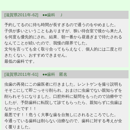
[滋賀県2011年-62] ●●歯科 Ｊ
予約してるのに待ち時間が長すぎるので通うのをやめました。
子供が多いということもありますが、狭い待合室で後から来た人
を何度も優先的にされ、結果、朝一番から昼過ぎまで待たされる
なんてことが続いたので、我慢の限界でした。
文句を言っても全く取り合ってもらえなく、個人的には二度と行
きたくない、おすすめできません。
最低の歯科です。
[滋賀県2011年-61] ●●歯科 匿名
虫歯の再発にこの歯医者に行きました。レントゲンを撮り説明も
そそこにして即ごっそり削られ、おまけに虫歯でない親知らずを
削られそうになりました。口腔外科に疑問をもったので治療中で
したが、予防歯科に転院して診てもらったら、親知らずに虫歯は
なかったです！！
最悪です！！危うく大事な歯を台無しにされるところでした。
今通っている歯科は削らない治療なので、歯科に対する考えが全
く覆りました。