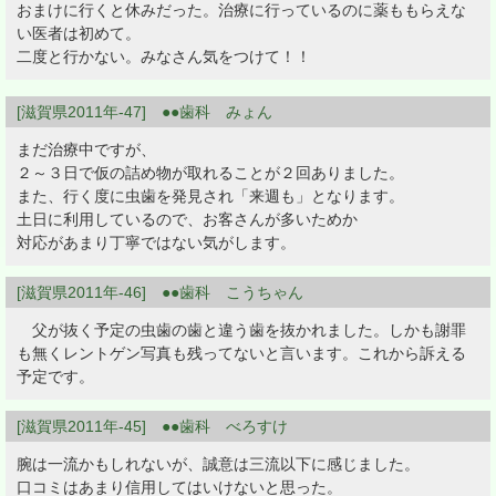
おまけに行くと休みだった。治療に行っているのに薬ももらえな
い医者は初めて。
二度と行かない。みなさん気をつけて！！
[滋賀県2011年-47] ●●歯科 みょん
まだ治療中ですが、
２～３日で仮の詰め物が取れることが２回ありました。
また、行く度に虫歯を発見され「来週も」となります。
土日に利用しているので、お客さんが多いためか
対応があまり丁寧ではない気がします。
[滋賀県2011年-46] ●●歯科 こうちゃん
父が抜く予定の虫歯の歯と違う歯を抜かれました。しかも謝罪
も無くレントゲン写真も残ってないと言います。これから訴える
予定です。
[滋賀県2011年-45] ●●歯科 べろすけ
腕は一流かもしれないが、誠意は三流以下に感じました。
口コミはあまり信用してはいけないと思った。