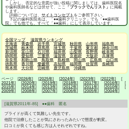
しかし、否定的な意図が強い投稿に関しましては、歯科医院名
や歯科医師名などは伏せて、ここ
「ブラックでんリスト」
に掲載
します。
詳細については、
サイトコンセプト
をご参照下さい。
下記の歯科医院名は、「●●歯科クリニック」でも「●●歯科医
院」でも他でも、すべて「●●歯科」にして表示しています。
全国マップ
滋賀県ランキング
北海道
青森県
岩手県
宮城県
秋田県
山形県
福島県
茨城県
栃木県
群馬県
埼玉県
千葉県
東京都
神奈川県
新潟県
富山県
石川県
福井県
山梨県
長野県
岐阜県
静岡県
愛知県
三重県
滋賀県
京都府
大阪府
兵庫県
奈良県
和歌山県
鳥取県
島根県
岡山県
広島県
山口県
徳島県
香川県
愛媛県
高知県
福岡県
佐賀県
長崎県
熊本県
大分県
宮崎県
鹿児島県
沖縄県
ページ [
2026年
] [
2025年
] [
2024年
] [
2023年
] [
2022年
] [
2021年
] [
2020年
] [
2019年
] [
2018年
] [
2017年
] [
2016年
] [
2015年
] [
2014年
] [
2013年
] [
2012年
] [
2011年
] [
2010年
] [
2009年
] [
2008年
] [
2007年
] [
2006年
] [
2005年
] [
2004年
]
[滋賀県2011年-85] ●●歯科 匿名
プライドが高くて気難しい先生です。
他院で治療したことが気にさわったみたいで態度が豹変。
口コミが良くても感じ方は人それぞれですね。