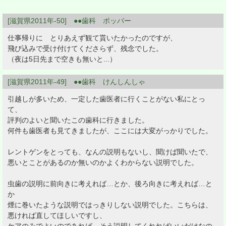
[滋賀県2011年-50] ●●歯科 ポッパー
仕事帰りに とりあえず観て貰いたかったのですが、
飛び込みで受け付けてくださらず、残念でした。
（夜は5日先まで空きも無いと...）
[滋賀県2011年-49] ●●歯科 けんしんしゃ
引越しが多いため、一定した歯医者に行くことがない私にとっ
て、
評判のよいと聞いたこの歯科に行きました。
何件も歯医者も見てきましたが、ここには大変がっかりでした。
レントゲンをとっても、なんの説明もないし、聞けば聞いたで、
悪いとことがあるのか無いのかよくわからない説明でした。
虫歯の説明に前向きに考えれば…とか、後ろ向きに考えれば…と
か
煙に巻いたような説明ではっきりしない説明でした。こちらは、
悪ければ直してほしいですし、