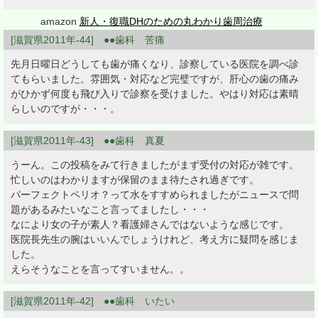
amazon
新人・復職DHのための丸わかり歯周治療
[滋賀県2011年-44] ●●歯科 苦痛
先月日曜日どうしても歯が痛くなり、診察している医院を調べ診
てもらいました。雰囲気・対応など完璧ですが、肝心の歯の痛み
がひかず何度も飛び入りで診察を受けました。やはり対応は素晴
らしいのですが・・・。
[滋賀県2011年-43] ●●歯科 真夏
うーん。この投稿をみて行きましたがまず受付の対応が雑です。
忙しいのはわかりますが保留のまま待たされ過ぎです。
パーフェクトペリオ？って水をすすめられましたがニュースで問
題があるみたいなこと言ってましたし・・・
なにより女の子が素人？看護婦さんではないような感じです。
医院長先生の腕はいいんでしょうけれど、考え方に疑問を感じま
した。
えらそうなことを言ってすいません。。
[滋賀県2011年-42] ●●歯科 いたい