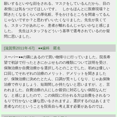
願いするといやな顔をされる。マスクをしているんだから、目の
表情には気をつけてほしいです。 しかもほんとに医療現場？と
聞きたくなるくらいの厚化粧。手をかけるところを間違ってるん
じゃないですか？と思わずいいたくなりました。先生が良くて
も、スタッフがあれじゃ、患者が離れるんじゃないかなと感じま
した。 先生はスタッフをどういう基準で選考されているのか疑
問に思いました。
[滋賀県2011年-67] ●●歯科 匿名
スーパー●●の隣にあるので買い物帰りに行っていました。院長希
望で初診で行ったときにかぶせものの種類について説明を受け、
保険治療か自費治療かを選択しろとのことでした。初めは優しい
口回しでそれぞれの治療のメリット、デメリットを聞きました
が、保険治療に決めたとたん、口調が荒々しくなり、じゃあ保険
治療で作りましょう、短期間しか持たないと思いますが。と、言
われました。自費治療の人にしか親切に対応しない病院なんだ
な、と感じましたので、この病院に行かれる方は自費をされるつ
もりで行かないと嫌な思いをされますよ。選択するのはあくまで
患者なのだということを院長自ら考え直す必要があるのでは。