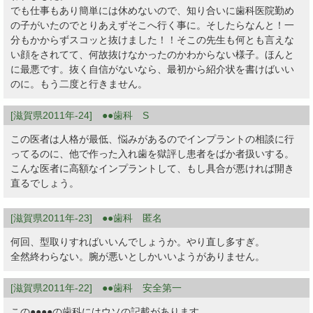
でも仕事もあり簡単には休めないので、知り合いに歯科医院勤め
の子がいたのでとりあえずそこへ行く事に。そしたらなんと！一
分もかからずスコッと抜けました！！そこの先生も何とも言えな
い顔をされてて、何故抜けなかったのかわからない様子。ほんと
に最悪です。抜く自信がないなら、最初から紹介状を書けばいい
のに。もう二度と行きません。
[滋賀県2011年-24] ●●歯科 S
この医者は人格が最低、悩みがあるのでインプラントの相談に行
ってるのに、他で作った入れ歯を獄評し患者をばか者扱いする。
こんな医者に高額なインプラントして、もし具合が悪ければ開き
直るでしょう。
[滋賀県2011年-23] ●●歯科 匿名
何回、型取りすればいいんでしょうか。やり直し多すぎ。
全然終わらない。腕が悪いとしかいいようがありません。
[滋賀県2011年-22] ●●歯科 安全第一
この●●●●の歯科にはウソの記載があります。