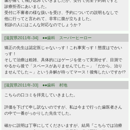
歯が痛くて飛び込みでいきましたが、受付で完全予約制ですと
診療拒否にあいました。
受付に不審者の様な扱いを受け、予約についての説明もなしで
他に行ってと言われて、非常に腹が立ちました。
初診の人にはこんな対応なのでしょうか？
[滋賀県2011年-34] ●●歯科 スーパーヒーロー
矯正の先生は認定医じゃないっす！これ事実っす！態度はでかい
っす！
そして治療は粗雑、具体的にはゲージを使って実測せず、目測で
やるから後で「スペースがありませんでした～」「だから、治り
ませんでした～」という弁解が待ってマース！後悔したいですか!?
[滋賀県2011年-33] ●●歯科 村地
こちらの口コミを拝見していきました。
評価を下げて申し訳ないのですが、私は今まで行った歯医者さん
の中で一番がっかりした先生でした。
確かに説明は丁寧にしてくださいますが、結局『こちらでは治療