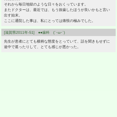
それから毎日地獄のような日々をおくっています。
またドクターは、最近では、もう抜歯したほうが良いかもと言い
出す始末。
ここに通院した事は、私にとっては痛恨の極みでした。
[滋賀県2011年-51] ●●歯科 (´･ω･`)
先生が患者にとても横柄な態度をとっていて、話を聞きもせずに
途中で遮ったりして、とても感じが悪かった。