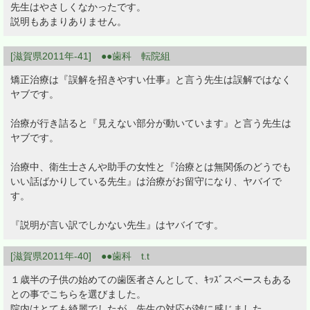
先生はやさしくなかったです。
説明もあまりありません。
[滋賀県2011年-41] ●●歯科 転院組
矯正治療は『誤解を招きやすい仕事』と言う先生は誤解ではなく
ヤブです。
治療が行き詰ると『見えない部分が動いています』と言う先生は
ヤブです。
治療中、衛生士さんや助手の女性と『治療とは無関係のどうでも
いい話ばかりしている先生』は治療がお留守になり、ヤバイで
す。
『説明が言い訳でしかない先生』はヤバイです。
[滋賀県2011年-40] ●●歯科 t.t
１歳半の子供の始めての歯医者さんとして、ｷｯｽﾞスペースもある
との事でこちらを選びました。
院内はとても綺麗でしたが、先生の対応が雑に感じました。