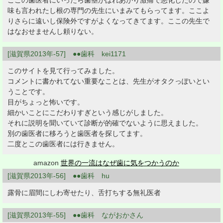
ここの歯医者にいったら歯茎がはれあがり激痛で悪化したので嫌
味も言われたし根の専門の先生にいまみてもらってます。ここよ
りさらに遠いし保険外ですがよくなってきてます。ここの先生で
はなおせませんし頼りない。
[滋賀県2013年-57] ●●歯科 kei1171
このサイトを見て行ってみました。
コメントに書かれてない重要なことは、先生がオタクっぽいとい
うことです。
目がちょっと怖いです。
細かいことにこだわりすぎという感じがしました。
それに説明を聞いていて診断が的確でないように思えました。
別の歯医者に移ろうと歯医者を探してます。
二度とこの歯医者には行きません。
amazon
世界の一流はなぜ歯に気をつかうのか
[滋賀県2013年-56] ●●歯科 hu
露骨に眉間にしわ寄せたり、舌打ちする無礼医者
[滋賀県2013年-55] ●●歯科 ながおかさん