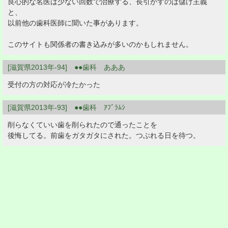
良心的な名医は少ない回数で治療する、長引かすのは儲け主義
と、
以前他の歯科医師に聞いた事があります。
このサイトも関係者の書き込みが多いのかもしれません。
[滋賀県2013年-94] ●●歯科 あああ
受付の方の対応が冷たかった
[滋賀県2013年-93] ●●歯科 ｱﾌﾞﾗﾑｼ
削らなくていい歯を削られたので通ったことを
後悔してる。前歯をガタガタにされた。つぶれる日を待つ。