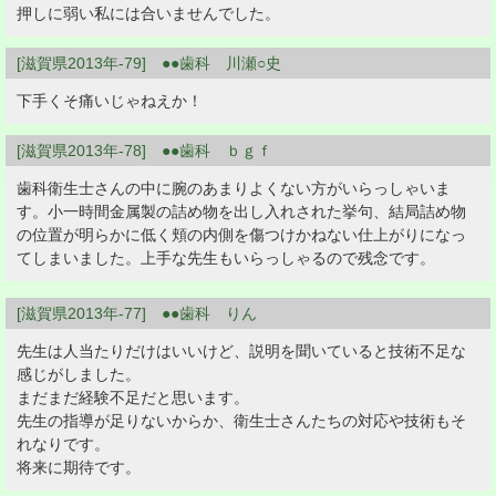
押しに弱い私には合いませんでした。
[滋賀県2013年-79] ●●歯科 川瀬○史
下手くそ痛いじゃねえか！
[滋賀県2013年-78] ●●歯科 ｂｇｆ
歯科衛生士さんの中に腕のあまりよくない方がいらっしゃいま
す。小一時間金属製の詰め物を出し入れされた挙句、結局詰め物
の位置が明らかに低く頬の内側を傷つけかねない仕上がりになっ
てしまいました。上手な先生もいらっしゃるので残念です。
[滋賀県2013年-77] ●●歯科 りん
先生は人当たりだけはいいけど、説明を聞いていると技術不足な
感じがしました。
まだまだ経験不足だと思います。
先生の指導が足りないからか、衛生士さんたちの対応や技術もそ
れなりです。
将来に期待です。