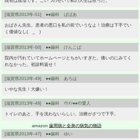
院長は陰湿です。こいつのせいで私の人生は狂った。
[滋賀県2013年-51] ●●歯科 ばばあ
おばさん先生。患者の悪口を私の前でいうなよ！治療は下手でい
く価値なし( _ )
[滋賀県2013年-50] ●●歯科 けんこば
院内が汚れていてホームページとちがいすぎた。痛いのにみてく
れなかった。初診料返せ！
[滋賀県2013年-49] ●●歯科 あろは
いやな先生！大嫌い！
[滋賀県2013年-48] ●●歯科 ｲｹﾒﾝ●●の愛人
トイレのあと、手を洗わないらしい。治療がざつで下手。
amazon
歯周病と全身の病気の物語
[滋賀県2013年-47] ●●歯科 ゆい