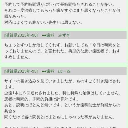
予約して予約時間通りに行って長時間待たされることが多い。
それに一度治療してもらった歯がすぐにまた悪くなったことが何
回かあった。
対応はよくても腕がいい先生とは思えない。
[滋賀県2013年-96] ●●歯科 みずき
ちょっとずつしか治してくれず、お願いしても「今日は時間をと
っておりませんので」と言われた。典型的な悪い歯医者で、おす
すめしません。
[滋賀県2013年-95] ●●歯科 ぽーる
サイトの書き込みを見ていきましたが、ものすごく引き延ばされ
ます。
虫歯1本に６回通わされました。特に特殊な治療はしていません。
患者の時間的、手間的負担は計算外です。
あと、説明はほとんど無いです、というか歯科助士が前回からの
具合を
聞くだけで当の院長とはまともにしゃべった事がありません。