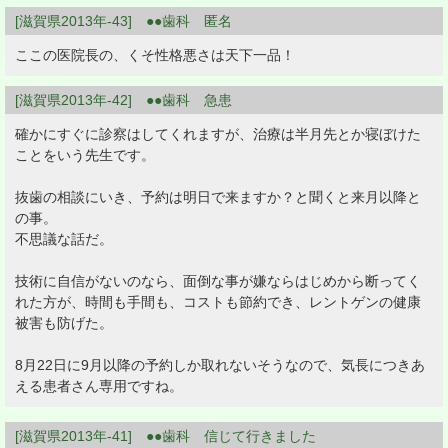
[滋賀県2013年-43] ●●歯科 匿名
ここの医院長の、くそ性格悪さは天下一品！
[滋賀県2013年-42] ●●歯科 急患
確かにすぐに診察はしてくれますが、治療は半月先とか寝ぼけた
ことをいう先生です。
抜歯の相談にいき、予約は明日で来ますか？と聞くと来月以降と
の事。
不思議な話だ。
技術に自信がないのなら、面倒な事が嫌ならはじめから断ってく
れた方が、時間も手間も、コストも節約でき、レントゲンの健康
被害も防げた。
8月22日に9月以降の予約しか取れないそうなので、気長につきあ
える患者さん専用ですね。
[滋賀県2013年-41] ●●歯科 信じて行きました