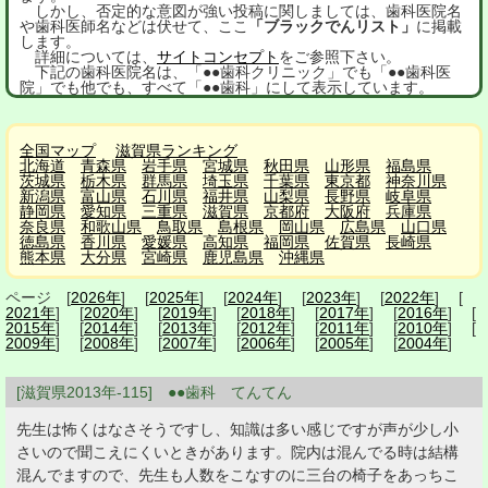
しかし、否定的な意図が強い投稿に関しましては、歯科医院名
や歯科医師名などは伏せて、ここ
「ブラックでんリスト」
に掲載
します。
詳細については、
サイトコンセプト
をご参照下さい。
下記の歯科医院名は、「●●歯科クリニック」でも「●●歯科医
院」でも他でも、すべて「●●歯科」にして表示しています。
全国マップ
滋賀県ランキング
北海道
青森県
岩手県
宮城県
秋田県
山形県
福島県
茨城県
栃木県
群馬県
埼玉県
千葉県
東京都
神奈川県
新潟県
富山県
石川県
福井県
山梨県
長野県
岐阜県
静岡県
愛知県
三重県
滋賀県
京都府
大阪府
兵庫県
奈良県
和歌山県
鳥取県
島根県
岡山県
広島県
山口県
徳島県
香川県
愛媛県
高知県
福岡県
佐賀県
長崎県
熊本県
大分県
宮崎県
鹿児島県
沖縄県
ページ [
2026年
] [
2025年
] [
2024年
] [
2023年
] [
2022年
] [
2021年
] [
2020年
] [
2019年
] [
2018年
] [
2017年
] [
2016年
] [
2015年
] [
2014年
] [
2013年
] [
2012年
] [
2011年
] [
2010年
] [
2009年
] [
2008年
] [
2007年
] [
2006年
] [
2005年
] [
2004年
]
[滋賀県2013年-115] ●●歯科 てんてん
先生は怖くはなさそうですし、知識は多い感じですが声が少し小
さいので聞こえにくいときがあります。院内は混んでる時は結構
混んでますので、先生も人数をこなすのに三台の椅子をあっちこ