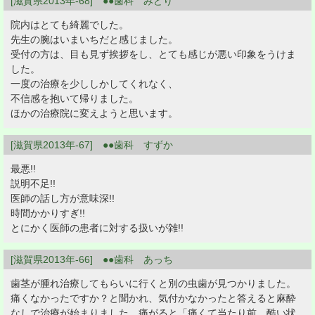
[滋賀県2013年-68] ●●歯科 みどり
院内はとても綺麗でした。
先生の腕はいまいちだと感じました。
受付の方は、目も見ず挨拶をし、とても感じが悪い印象をうけま
した。
一度の治療を少ししかしてくれなく、
不信感を抱いて帰りました。
ほかの治療院に変えようと思います。
[滋賀県2013年-67] ●●歯科 すずか
最悪!!
説明不足!!
医師の話し方が意味深!!
時間かかりすぎ!!
とにかく医師の患者に対する扱いが雑!!
[滋賀県2013年-66] ●●歯科 あっち
歯茎が腫れ治療してもらいに行くと別の虫歯が見つかりました。
痛くなかったですか？と聞かれ、気付かなかったと答えると麻酔
なしで治療が始まりました。痛がると「痛くて当たり前、酷い状