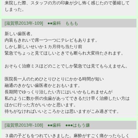
来院した際、スタッフの方の印象が少し怖く感じたので萎縮して
しまった。
[滋賀県2013年-109] ●●歯科 ももも
新しい歯医者。
内装もきれいで席一つ一つにテレビもあります。
しかし新しいせいか１カ月待ち当たり前
緊急でちょっと見てほしいときでも断られ大変待たされます。
おそらく治療ミスほどのことでしか緊急では見てもらえません。
医院長一人のためひとりひとりにかかる時間が短い
融通のきかない歯医者かとおもいます。
長期間でゆっくり治したい方にはいいかもしれませんが
私のように数か所の虫歯があってできるだけ早く治療したい方は
ほかに行った方がいいかと思います。
待ちがなければいいところかとは思いますがこみ過ぎです。
[滋賀県2013年-108] ●●歯科 ●●●はもう嫌
３歳の子どもをつれていきました。麻酔がすごく痛かったらしく