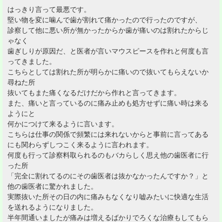
はっきり言って最悪です。
堅い物を変に噛んで歯が割れて痛かったので行ったのですが、
診察して他に悪い所が無かったからか歯が痛いのは割れたからじ
ゃなく
歯ぎしりが原因だ、と医者が言いマウスピースを作れと何度も言
ってきました。
こちらとしては割れた所が明らかに痛いので抜いてもらえないか
尋ねた所
抜いてもまた痛くなるだけだから作れと言ってきます。
また、痛いと言っているのに痛み止めも処方せずに痛い時は来る
ようにと
何かにつけて来るように言います。
こちらは仕事の関係で頻繁には来れないからと事前に言ってある
にも関わらずしつこく来るように言われます。
何度も行って診察料取られるのもバカらしく思え他の歯医者に行
った所
「完全に割れてるのにその歯医者は抜かなかったんですか？」と
他の歯医者に驚かれました。
実際抜いた所その日の内に痛みもなくなり嘘みたいに快適な生活
を送れるようになりました。
半年間通いましたが痛みは増えるばかりでろくな治療もしてもら