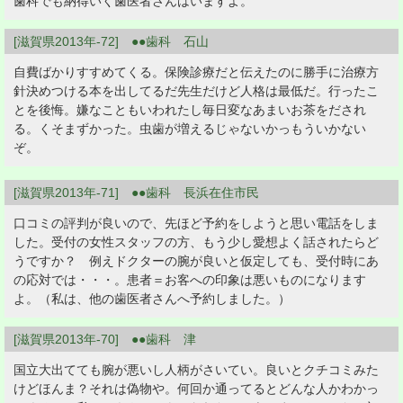
歯科でも納得いく歯医者さんはいますよ。
[滋賀県2013年-72] ●●歯科 石山
自費ばかりすすめてくる。保険診療だと伝えたのに勝手に治療方
針決めつける本を出してるだ先生だけど人格は最低だ。行ったこ
とを後悔。嫌なこともいわれたし毎日変なあまいお茶をだされ
る。くそまずかった。虫歯が増えるじゃないかっもういかない
ぞ。
[滋賀県2013年-71] ●●歯科 長浜在住市民
口コミの評判が良いので、先ほど予約をしようと思い電話をしま
した。受付の女性スタッフの方、もう少し愛想よく話されたらど
うですか？ 例えドクターの腕が良いと仮定しても、受付時にあ
の応対では・・・。患者＝お客への印象は悪いものになります
よ。（私は、他の歯医者さんへ予約しました。）
[滋賀県2013年-70] ●●歯科 津
国立大出てても腕が悪いし人柄がさいてい。良いとクチコミみた
けどほんま？それは偽物や。何回か通ってるとどんな人かわかっ