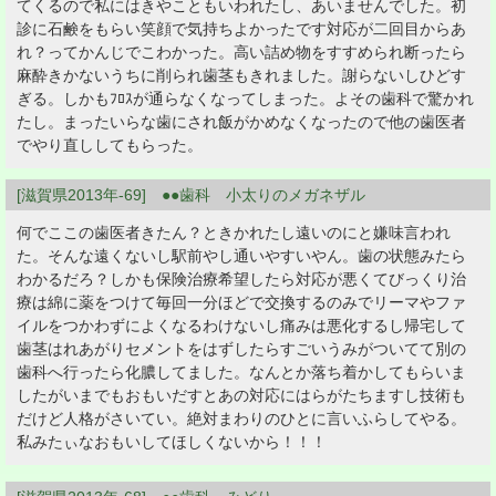
てくるので私にはきやこともいわれたし、あいませんでした。初
診に石鹸をもらい笑顔で気持ちよかったです対応が二回目からあ
れ？ってかんじでこわかった。高い詰め物をすすめられ断ったら
麻酔きかないうちに削られ歯茎もきれました。謝らないしひどす
ぎる。しかもﾌﾛｽが通らなくなってしまった。よその歯科で驚かれ
たし。まったいらな歯にされ飯がかめなくなったので他の歯医者
でやり直ししてもらった。
[滋賀県2013年-69] ●●歯科 小太りのメガネザル
何でここの歯医者きたん？ときかれたし遠いのにと嫌味言われ
た。そんな遠くないし駅前やし通いやすいやん。歯の状態みたら
わかるだろ？しかも保険治療希望したら対応が悪くてびっくり治
療は綿に薬をつけて毎回一分ほどで交換するのみでリーマやファ
イルをつかわずによくなるわけないし痛みは悪化するし帰宅して
歯茎はれあがりセメントをはずしたらすごいうみがついてて別の
歯科へ行ったら化膿してました。なんとか落ち着かしてもらいま
したがいまでもおもいだすとあの対応にはらがたちますし技術も
だけど人格がさいてい。絶対まわりのひとに言いふらしてやる。
私みたぃなおもいしてほしくないから！！！