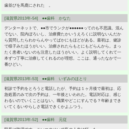
歯並びを馬鹿にされた 。
[滋賀県2013年-54] ●●歯科 かなた
デンターネットで、●●市でランクが●●●●●●ってのも不思議。混ん
でない、院内ぼろいし、治療費たかいうえろくに説明ないんだか
ら質問したらわからんやってばかにもほどがある。最初は、健診
で様子みたほうがいい。治療されたらもとにもどらんから。まっ
たく患者いないのも注意したほうがいい。よく説明してくれて一
本ずつ丁寧に治療してくれるのが理想。ここは、通ったなかで一
番ひどい。
[滋賀県2013年-53] ●●歯科 いずみのほとり
初診で予約をとろうと電話したが、予約は１ヶ月後で最初は、応
急処置のみで次の予約は、一年後といわれた。電話対応は、感じ
わるいのでいくことはない。職業やどこにすんでる？年齢までき
いてくるいやらしさ電話できくかよふつう。
[滋賀県2013年-52] ●●歯科 元従