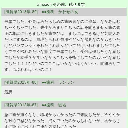
amazon
その歯、残せます
[滋賀県2013年-89] ●●歯科 かわせの女
最悪でした。外見はあたらしめの歯医者なのに残念。なかみはむ
ちゃくちゃでした。先生があまりこちらの話を聞きません歯の矯
正の相談に行きましたが歯並びは、ましにはできるけど芸能人み
たいにするのは、無理と言われ費用やどんな器具なのかもきいた
けどパンフレットをわたされ読んどいてだけいわれました忙しそ
うで早く帰れみたいな態度で最悪でした。受付は優しそうな感じ
でしたが助手？が笑いながらこちらを指さしてたのもいやな感じ
でした！！！ひどいのでここはいかないほうがいい。問題ありで
す。つぶれればいいのに！
[滋賀県2013年-88] ●●歯科 ランラン
最悪
[滋賀県2013年-87] ●●歯科 匿名
急に歯が痛くなり、職場から近かったので来院したが、冷ややか
な対応で忍びなかった。混んでいたのかもしれないが、あからさ
まに態度に出されて嫌な気持ちになった。