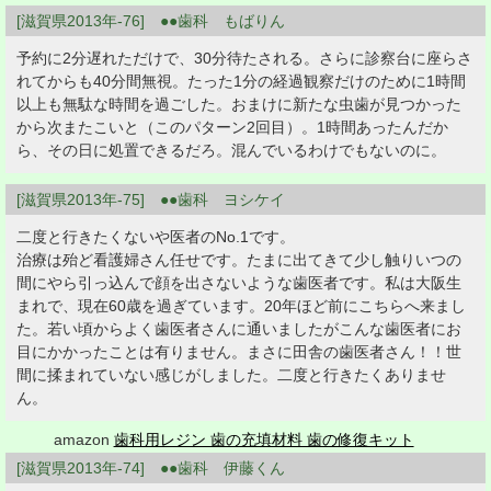
[滋賀県2013年-76] ●●歯科 もばりん
予約に2分遅れただけで、30分待たされる。さらに診察台に座らさ
れてからも40分間無視。たった1分の経過観察だけのために1時間
以上も無駄な時間を過ごした。おまけに新たな虫歯が見つかった
から次またこいと（このパターン2回目）。1時間あったんだか
ら、その日に処置できるだろ。混んでいるわけでもないのに。
[滋賀県2013年-75] ●●歯科 ヨシケイ
二度と行きたくないや医者のNo.1です。
治療は殆ど看護婦さん任せです。たまに出てきて少し触りいつの
間にやら引っ込んで顔を出さないような歯医者です。私は大阪生
まれで、現在60歳を過ぎています。20年ほど前にこちらへ来まし
た。若い頃からよく歯医者さんに通いましたがこんな歯医者にお
目にかかったことは有りません。まさに田舎の歯医者さん！！世
間に揉まれていない感じがしました。二度と行きたくありませ
ん。
amazon
歯科用レジン 歯の充填材料 歯の修復キット
[滋賀県2013年-74] ●●歯科 伊藤くん