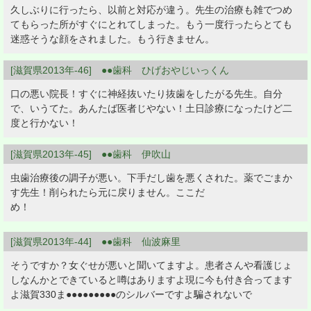
久しぶりに行ったら、以前と対応が違う。先生の治療も雑でつめ
てもらった所がすぐにとれてしまった。もう一度行ったらとても
迷惑そうな顔をされました。もう行きません。
[滋賀県2013年-46] ●●歯科 ひげおやじいっくん
口の悪い院長！すぐに神経抜いたり抜歯をしたがる先生。自分
で、いうてた。あんたば医者じやない！土日診療になったけど二
度と行かない！
[滋賀県2013年-45] ●●歯科 伊吹山
虫歯治療後の調子が悪い。下手だし歯を悪くされた。薬でごまか
す先生！削られたら元に戻りません。ここだ
め！
[滋賀県2013年-44] ●●歯科 仙波麻里
そうですか？女ぐせが悪いと聞いてますよ。患者さんや看護じょ
しなんかとできていると噂はありますよ現に今も付き合ってます
よ滋賀330ま●●●●●●●●●のシルバーですよ騙されないで