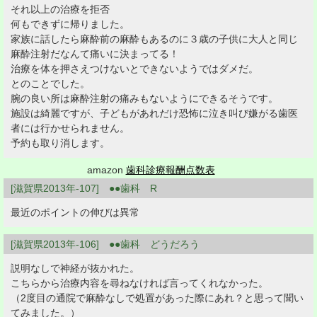
それ以上の治療を拒否
何もできずに帰りました。
家族に話したら麻酔前の麻酔もあるのに３歳の子供に大人と同じ
麻酔注射だなんて痛いに決まってる！
治療を体を押さえつけないとできないようではダメだ。
とのことでした。
腕の良い所は麻酔注射の痛みもないようにできるそうです。
施設は綺麗ですが、子どもがあれだけ恐怖に泣き叫び嫌がる歯医
者には行かせられません。
予約も取り消します。
amazon
歯科診療報酬点数表
[滋賀県2013年-107] ●●歯科 R
最近のポイントの伸びは異常
[滋賀県2013年-106] ●●歯科 どうだろう
説明なしで神経が抜かれた。
こちらから治療内容を尋ねなければ言ってくれなかった。
（2度目の通院で麻酔なしで処置があった際にあれ？と思って聞い
てみました。）