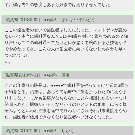
す。僕は先生の態度もあまり好きではありませんでした。
[滋賀県2013年-62] ●●歯科 まいまい平和どう
ここの歯医者のせいで歯医者ふしんになった。レントゲンが読め
ないって本当に歯科医なん？C1の虫歯を削って銀をつめるの？知
り合いもここの歯科通ってたけど口が悪くて腕のわるさ技術が？
でやめたってさ。こんな人は歯医者に向いてないしめざわり早く
つぶれてほし
い
[滋賀県2013年-61] ●●歯科 匿名
ここの年寄りの院長は、●●●●●で歯科医をやってるけど週に3回も
予約をとる。治療は、あらくて治療中に歯を折られたのにあやま
りもしない。しかも歯痛がなおらないことを相談したらいきなり
怒鳴られた。機嫌がわるくなりかりのセメントのまましばらく様
子みようといわれ治療を途中で終わりにされそれ以来通院をやめ
た。歯医者が信用できなくなり歯医者へいけなくなった。
[滋賀県2013年-60] ●●歯科 しかく