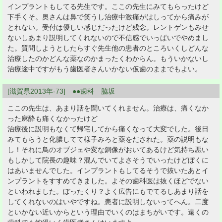
インプラントもしてる先生です。ここの先生にみてもらったけど
下手くそ。奥さんは鼻で笑うし治療中激痛がはしってから痛みが
とれない。受付は優しい感じだったけど残念。レントゲンもみせ
ないしあまり説明してくれないので不信感でいっぱいでやめまし
た。質問しようとしたらすぐ先生他の患者のところいくしどんな
治療したのかどんな薬なのかまったくわからん。もういかないし
治療途中ですがもう歯医者さんいかない仮歯のままでもよい。
[滋賀県2013年-73] ●●歯科 脇坂
ここの先生は、あまり話を聞いてくれません。治療は、痛くなか
った麻酔も痛くなかったけど
治療後に説明もなくて帰宅してから痛くなって大変でした。後日
みてもらうと化膿してて様子みろと薬をだされた。薬の説明もな
し！それに鳥のオブジェや変な銅像がおいてあるけど気持ち悪い
もしかして院長の趣味？混んでいてよさそうでいったけどぼくに
はあいませんでした。インプラントもしてるそうで抜いたあとイ
ンプラントをすすめてきました。よその歯科医は抜くほどでない
といわれました。ぼったくり？よく広告にもでてるしあまり話を
してくれないのはいやですね。患者に説明しないってへん。二度
といかない近いからという理由でいくのはまちがいです。遠くの