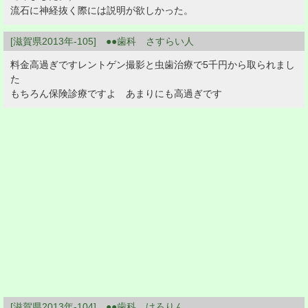
流石に神経抜く際には説明が欲しかった。
[滋賀県2013年-105] ●●歯科 さすらい人
料金高過ぎですレントゲン撮影と虫歯治療で5千円から取られまし
た
もちろん保険診療ですよ あまりにも高過ぎです
[滋賀県2013年-104] ●●歯科 けろりん。