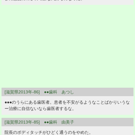
[滋賀県2013年-86] ●●歯科 あつし
●●●のうらにある歯医者。患者を不安がるようなことばかりいうな
ー治療に自信ないなら歯医者するな。
[滋賀県2013年-85] ●●歯科 由美子
院長のボディタッチがひどく通うのをやめた。