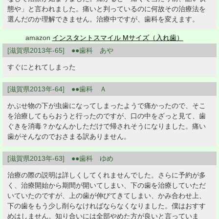
態や」と言われました。痛いと判っているのに何故その治療法を
選んだのか理解できません。治療中ですが、歯科を変えます。
amazon
インスタントスマイル Mサイズ（入れ歯）
[滋賀県2013年-65] ●●歯科 あや
すぐにとれてしまった
[滋賀県2013年-64] ●●歯科 Ａ
かぶせ物の下が虫歯になってしまったようで痛かったので、そこ
を治療してもらおうと行ったのですが、口の中をざっと見て、歯
ぐきを消毒？かなんかしただけで帰されそうになりました。痛い
歯がそんなのでおさまる訳ありません。
[滋賀県2013年-63] ●●歯科 ゆめ
治療の際の説明は詳しくしてくれませんでした。さらに予約が多
く、治療開始から期間が開いてしまい、下の歯を治療していただ
いていたのですが、上の歯が伸びてきてしまい、かみ合わせ上、
下の歯をもう少し削らなければならなくなりました。僕はおすす
めはしません。知り合いには全部やめた方が良いと言っていま