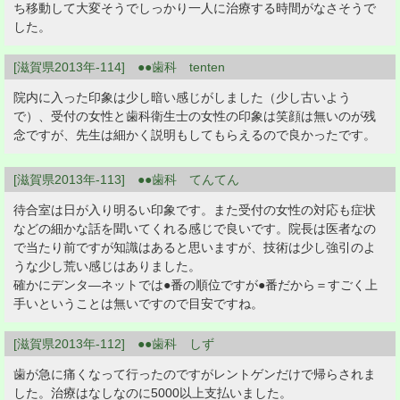
ち移動して大変そうでしっかり一人に治療する時間がなさそうで
した。
[滋賀県2013年-114] ●●歯科 tenten
院内に入った印象は少し暗い感じがしました（少し古いよう
で）、受付の女性と歯科衛生士の女性の印象は笑顔は無いのが残
念ですが、先生は細かく説明もしてもらえるので良かったです。
[滋賀県2013年-113] ●●歯科 てんてん
待合室は日が入り明るい印象です。また受付の女性の対応も症状
などの細かな話を聞いてくれる感じで良いです。院長は医者なの
で当たり前ですが知識はあると思いますが、技術は少し強引のよ
うな少し荒い感じはありました。
確かにデンタ―ネットでは●番の順位ですが●番だから＝すごく上
手いということは無いですので目安ですね。
[滋賀県2013年-112] ●●歯科 しず
歯が急に痛くなって行ったのですがレントゲンだけで帰らされま
した。治療はなしなのに5000以上支払いました。