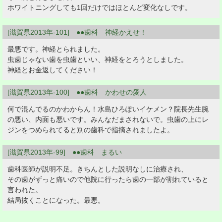
ホワイトニングしても1回だけではほとんど変化なしです。
[滋賀県2013年-101] ●●歯科 神経かえせ！
最悪です。神経とられました。
虫歯じゃない歯を虫歯といい、神経をとろうとしました。
神経とお金返してください！
[滋賀県2013年-100] ●●歯科 かわせの愛人
何で混んでるのかわからん！水島ひろぽいイケメン？院長先生腕
の悪い、内面も悪いです。みんなだまされないで。虫歯の上にレ
ジンをつめられてると別の歯科で指摘されましたよ。
[滋賀県2013年-99] ●●歯科 まるい
歯科医師が説明不足。きちんとした説明なしに治療され、
その歯がずっと痛いので他院に行ったら歯の一部が割れていると
言われた。
結局抜くことになった。最悪。