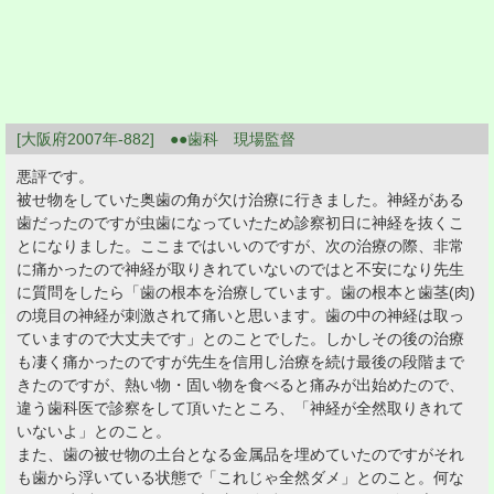
[大阪府2007年-882] ●●歯科 現場監督
悪評です。
被せ物をしていた奥歯の角が欠け治療に行きました。神経がある
歯だったのですが虫歯になっていたため診察初日に神経を抜くこ
とになりました。ここまではいいのですが、次の治療の際、非常
に痛かったので神経が取りきれていないのではと不安になり先生
に質問をしたら「歯の根本を治療しています。歯の根本と歯茎(肉)
の境目の神経が刺激されて痛いと思います。歯の中の神経は取っ
ていますので大丈夫です」とのことでした。しかしその後の治療
も凄く痛かったのですが先生を信用し治療を続け最後の段階まで
きたのですが、熱い物・固い物を食べると痛みが出始めたので、
違う歯科医で診察をして頂いたところ、「神経が全然取りきれて
いないよ」とのこと。
また、歯の被せ物の土台となる金属品を埋めていたのですがそれ
も歯から浮いている状態で「これじゃ全然ダメ」とのこと。何な