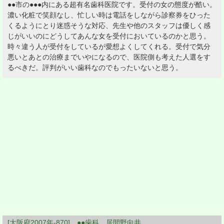
●●市の●●●内にある超有名歯科医院です。受付の女の態度が酷い。
濃い化粧で笑顔なし、忙しい時は電話をしながら診察券をひった
くるようにとり迷惑そうな対応、先生や他のスタッフは優しく感
じがいいのにどうしてあんな女を受付においているのかと思う。
時々違う人が受付をしているが愛想よくしてくれる。受付で気分
悪いとあとの治療までいやになるので、医院側も考えた人選をす
るべきだ。評判がいい歯科なのでもったいないと思う。
[大阪府2007年-870] ●●歯科 居間野向井