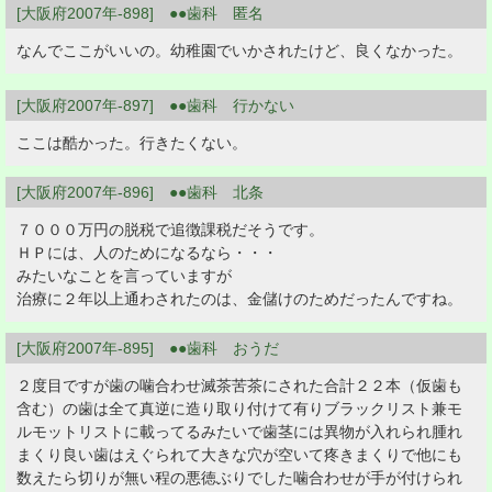
[大阪府2007年-898] ●●歯科 匿名
なんでここがいいの。幼稚園でいかされたけど、良くなかった。
[大阪府2007年-897] ●●歯科 行かない
ここは酷かった。行きたくない。
[大阪府2007年-896] ●●歯科 北条
７０００万円の脱税で追徴課税だそうです。
ＨＰには、人のためになるなら・・・
みたいなことを言っていますが
治療に２年以上通わされたのは、金儲けのためだったんですね。
[大阪府2007年-895] ●●歯科 おうだ
２度目ですが歯の噛合わせ滅茶苦茶にされた合計２２本（仮歯も
含む）の歯は全て真逆に造り取り付けて有りブラックリスト兼モ
ルモットリストに載ってるみたいで歯茎には異物が入れられ腫れ
まくり良い歯はえぐられて大きな穴が空いて疼きまくりで他にも
数えたら切りが無い程の悪徳ぶりでした噛合わせが手が付けられ