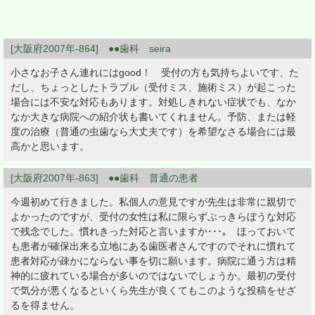
[大阪府2007年-864] ●●歯科 seira
小さなお子さん連れにはgood！ 受付の方も気持ちよいです、た
だし、ちょっとしたトラブル（受付ミス、施術ミス）が起こった
場合には不安な対応もあります。対処しきれない症状でも、なか
なか大きな病院への紹介状も書いてくれません。予防、または軽
度の治療（普通の虫歯なら大丈夫です）を希望なさる場合には最
高かと思います。
[大阪府2007年-863] ●●歯科 普通の患者
今週初めて行きました。私個人の意見ですが先生は非常に親切で
よかったのですが、受付の女性は私に限らずぶっきらぼうな対応
で残念でした。慣れきった対応と言いますか･･･｡ ほっておいて
も患者が確保出来る立地にある歯医者さんですのでそれに慣れて
患者対応が疎かにならない事を切に願います。病院に通う方は精
神的に疲れている場合が多いのではないでしょうか。最初の受付
で気分が悪くなるといくら先生が良くてもこのような投稿をせざ
るを得ません。