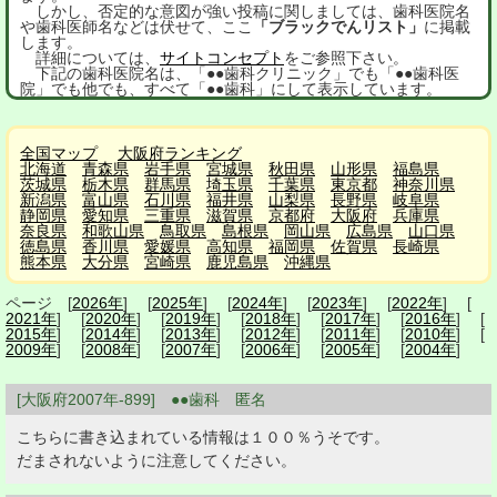
しかし、否定的な意図が強い投稿に関しましては、歯科医院名
や歯科医師名などは伏せて、ここ
「ブラックでんリスト」
に掲載
します。
詳細については、
サイトコンセプト
をご参照下さい。
下記の歯科医院名は、「●●歯科クリニック」でも「●●歯科医
院」でも他でも、すべて「●●歯科」にして表示しています。
全国マップ
大阪府ランキング
北海道
青森県
岩手県
宮城県
秋田県
山形県
福島県
茨城県
栃木県
群馬県
埼玉県
千葉県
東京都
神奈川県
新潟県
富山県
石川県
福井県
山梨県
長野県
岐阜県
静岡県
愛知県
三重県
滋賀県
京都府
大阪府
兵庫県
奈良県
和歌山県
鳥取県
島根県
岡山県
広島県
山口県
徳島県
香川県
愛媛県
高知県
福岡県
佐賀県
長崎県
熊本県
大分県
宮崎県
鹿児島県
沖縄県
ページ [
2026年
] [
2025年
] [
2024年
] [
2023年
] [
2022年
] [
2021年
] [
2020年
] [
2019年
] [
2018年
] [
2017年
] [
2016年
] [
2015年
] [
2014年
] [
2013年
] [
2012年
] [
2011年
] [
2010年
] [
2009年
] [
2008年
] [
2007年
] [
2006年
] [
2005年
] [
2004年
]
[大阪府2007年-899] ●●歯科 匿名
こちらに書き込まれている情報は１００％うそです。
だまされないように注意してください。