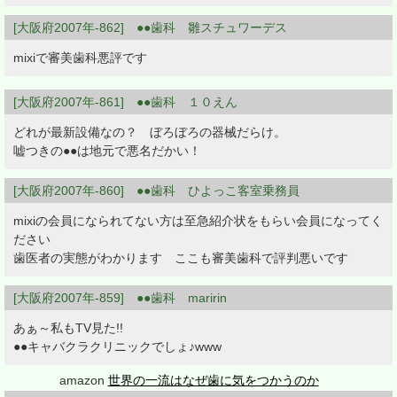
[大阪府2007年-862] ●●歯科 雛スチュワーデス
mixiで審美歯科悪評です
[大阪府2007年-861] ●●歯科 １０えん
どれが最新設備なの？ ぼろぼろの器械だらけ。
嘘つきの●●は地元で悪名だかい！
[大阪府2007年-860] ●●歯科 ひよっこ客室乗務員
mixiの会員になられてない方は至急紹介状をもらい会員になってく
ださい
歯医者の実態がわかります ここも審美歯科で評判悪いです
[大阪府2007年-859] ●●歯科 maririn
あぁ～私もTV見た!!
●●キャバクラクリニックでしょ♪www
amazon
世界の一流はなぜ歯に気をつかうのか