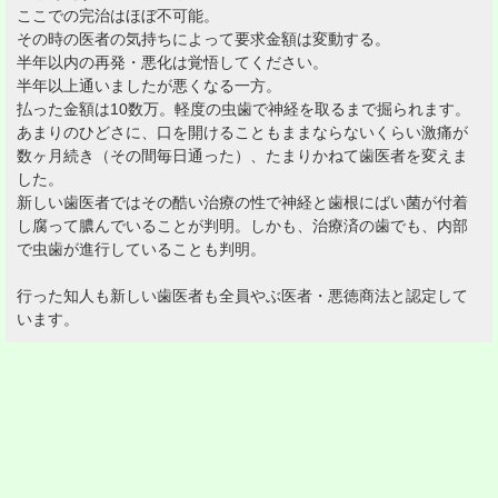
ここでの完治はほぼ不可能。
その時の医者の気持ちによって要求金額は変動する。
半年以内の再発・悪化は覚悟してください。
半年以上通いましたが悪くなる一方。
払った金額は10数万。軽度の虫歯で神経を取るまで掘られます。
あまりのひどさに、口を開けることもままならないくらい激痛が
数ヶ月続き（その間毎日通った）、たまりかねて歯医者を変えま
した。
新しい歯医者ではその酷い治療の性で神経と歯根にばい菌が付着
し腐って膿んでいることが判明。しかも、治療済の歯でも、内部
で虫歯が進行していることも判明。
行った知人も新しい歯医者も全員やぶ医者・悪徳商法と認定して
います。