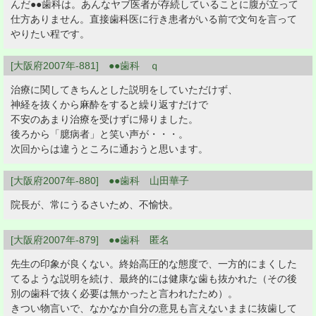
んだ●●歯科は。あんなヤブ医者が存続していることに腹が立って
仕方ありません。直接歯科医に行き患者がいる前で文句を言って
やりたい程です。
[大阪府2007年-881] ●●歯科 ｑ
治療に関してきちんとした説明をしていただけず、
神経を抜くから麻酔をすると繰り返すだけで
不安のあまり治療を受けずに帰りました。
後ろから「臆病者」と笑い声が・・・。
次回からは違うところに通おうと思います。
[大阪府2007年-880] ●●歯科 山田華子
院長が、常にうるさいため、不愉快。
[大阪府2007年-879] ●●歯科 匿名
先生の印象が良くない。終始高圧的な態度で、一方的にまくした
てるような説明を続け、最終的には健康な歯も抜かれた（その後
別の歯科で抜く必要は無かったと言われたため）。
きつい物言いで、なかなか自分の意見も言えないままに抜歯して