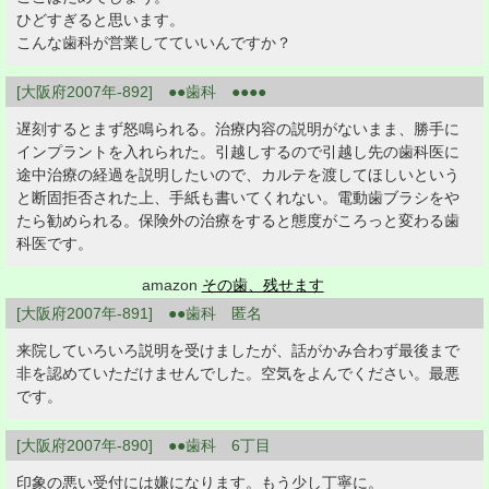
ひどすぎると思います。
こんな歯科が営業してていいんですか？
[大阪府2007年-892] ●●歯科 ●●●●
遅刻するとまず怒鳴られる。治療内容の説明がないまま、勝手に
インプラントを入れられた。引越しするので引越し先の歯科医に
途中治療の経過を説明したいので、カルテを渡してほしいという
と断固拒否された上、手紙も書いてくれない。電動歯ブラシをや
たら勧められる。保険外の治療をすると態度がころっと変わる歯
科医です。
amazon
その歯、残せます
[大阪府2007年-891] ●●歯科 匿名
来院していろいろ説明を受けましたが、話がかみ合わず最後まで
非を認めていただけませんでした。空気をよんでください。最悪
です。
[大阪府2007年-890] ●●歯科 6丁目
印象の悪い受付には嫌になります。もう少し丁寧に。