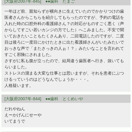
[大阪府2007年-845] ●●歯科 たまご
一年ほど前、親知らずが横向きに生えていたのでかかりつけの歯
医者さんからこちらを紹介してもらったのですが、予約の電話を
入れた時の口腔外科の看護婦さん？の対応がものすごく悪く（声
からしてすごい若いカンジの方でした）へこみました。不安で聞
いておきたいこともたくさんあり、二回電話したのですが、二度
目は後ろに一度目にかけたときに出た看護婦さんがいたみたいで
おっきな声で「またさっきの人ぉ！？」みたいなことを言われて
すごく邪険にされました。
さすがに私も腹が立ったので、結局違う歯医者へ行き、抜いても
らいました。
ストレスの溜まる大変な仕事とは思いますが、それを患者にぶつ
けるっていうのはどうなんでしょうか・・・。
人格疑います。
[大阪府2007年-844] ●●歯科 とくめいや
だれやねん
えーかげんにせーや
いてまうで