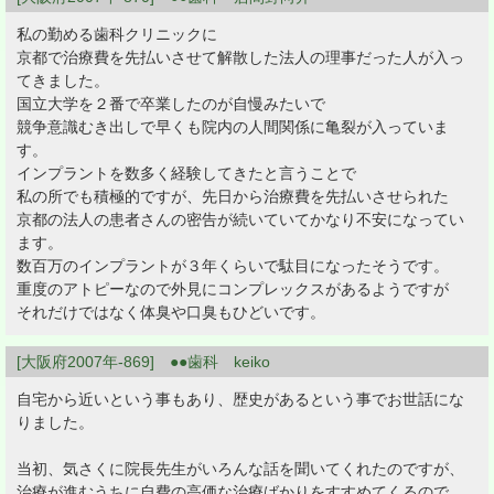
私の勤める歯科クリニックに
京都で治療費を先払いさせて解散した法人の理事だった人が入っ
てきました。
国立大学を２番で卒業したのが自慢みたいで
競争意識むき出しで早くも院内の人間関係に亀裂が入っていま
す。
インプラントを数多く経験してきたと言うことで
私の所でも積極的ですが、先日から治療費を先払いさせられた
京都の法人の患者さんの密告が続いていてかなり不安になってい
ます。
数百万のインプラントが３年くらいで駄目になったそうです。
重度のアトピーなので外見にコンプレックスがあるようですが
それだけではなく体臭や口臭もひどいです。
[大阪府2007年-869] ●●歯科 keiko
自宅から近いという事もあり、歴史があるという事でお世話にな
りました。
当初、気さくに院長先生がいろんな話を聞いてくれたのですが、
治療が進むうちに自費の高価な治療ばかりをすすめてくるので