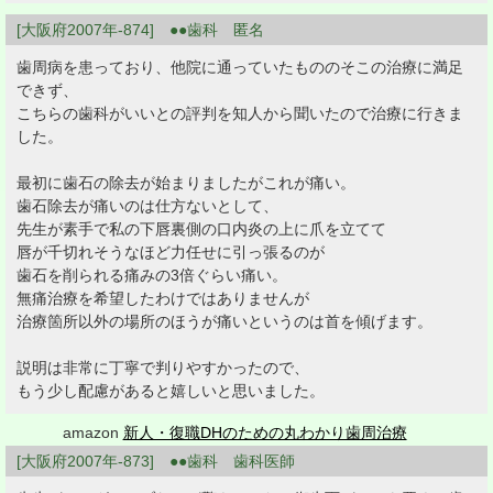
[大阪府2007年-874] ●●歯科 匿名
歯周病を患っており、他院に通っていたもののそこの治療に満足
できず、
こちらの歯科がいいとの評判を知人から聞いたので治療に行きま
した。
最初に歯石の除去が始まりましたがこれが痛い。
歯石除去が痛いのは仕方ないとして、
先生が素手で私の下唇裏側の口内炎の上に爪を立てて
唇が千切れそうなほど力任せに引っ張るのが
歯石を削られる痛みの3倍ぐらい痛い。
無痛治療を希望したわけではありませんが
治療箇所以外の場所のほうが痛いというのは首を傾げます。
説明は非常に丁寧で判りやすかったので、
もう少し配慮があると嬉しいと思いました。
amazon
新人・復職DHのための丸わかり歯周治療
[大阪府2007年-873] ●●歯科 歯科医師