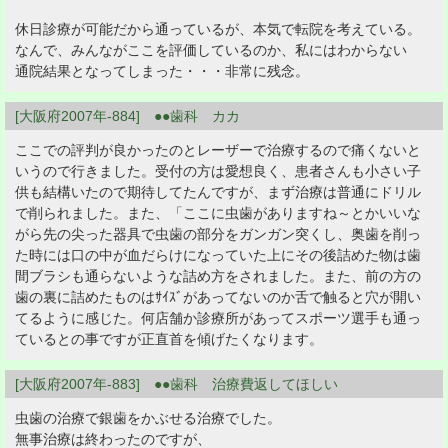
休日診療が可能だから通っているが、本気で転院を考えている。
なんで、みんながここを評価しているのか、私にはわからない
通院結果となってしまった・・・非常に残念。
[大阪府2007年-884] ●●歯科 カカ
ここでの評判が良かったのとレーザーで治療するので痛くないと
いうので行きました。受付の方は愛想良く、患者さんも小さい子
供も結構いたので期待してたんですが、まず治療は普通にドリル
で削られました。また、「ここに虫歯がありますね～とかいいな
がら先の尖った器具で虫歯の部分をガンガン突くし、奥歯を削っ
た時には口の中が血だらけになっていた上にその後詰めた物は歯
間ブラシも通らないような詰め方をされました。また、前の方の
歯の裏に詰めたものはｻｲｽﾞがあってないのか舌で触ると穴が開い
てるように感じた。何店舗か診療所があってスポーツ選手も通っ
ているとの事ですが正直首を傾げたくなります。
[大阪府2007年-883] ●●歯科 治療費返してほしい
虫歯の治療で銀歯をかぶせる治療でした。
無事治療は終わったのですが、