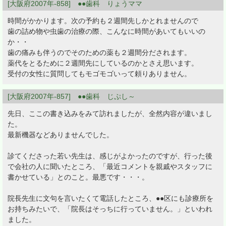
[大阪府2007年-858] ●●歯科 りょうママ
時間がかかります。次の予約も２週間先しかとれませんので
歯の詰め物や虫歯の治療の際、こんなに時間があいてもいいの
か・・
歯の痛みも伴うのでそのための薬も２週間分だされます。
薬代をとるために２週間先にしているのかとさえ思います。
受付の女性に質問してもモゴモゴいって頼りありません。
[大阪府2007年-857] ●●歯科 じぷし～
先日、ここの書き込みをみて訪れましたが、全然内容が違いまし
た。
最新機器などありませんでした。
診てくださった若い先生は、感じがよかったのですが、行った後
で会社の人に聞いたところ、「最近コメントを親戚やスタッフに
書かせている」とのこと。最悪です・・・。
院長先生に文句を言いたくて電話したところ、●●区にも診療所を
お持ちみたいで、「院長はそっちに行っていません。」といわれ
ました。