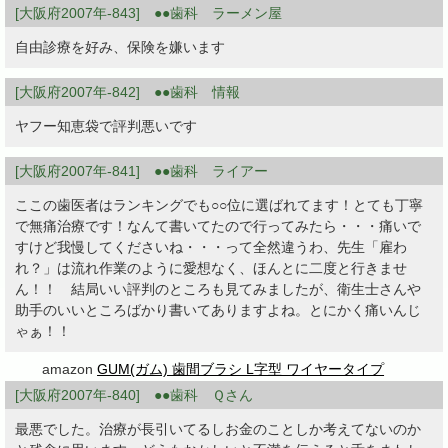
[大阪府2007年-843] ●●歯科 ラーメン屋
自由診療を好み、保険を嫌います
[大阪府2007年-842] ●●歯科 情報
ヤフー知恵袋で評判悪いです
[大阪府2007年-841] ●●歯科 ライアー
ここの歯医者はランキングでも○○位に選ばれてます！とても丁寧
で無痛治療です！なんて書いてたので行ってみたら・・・痛いで
すけど我慢してくださいね・・・って全然違うわ、先生「雇わ
れ？」は流れ作業のように愛想なく、ほんとに二度と行きませ
ん！！ 結局いい評判のところも見てみましたが、衛生士さんや
助手のいいところばかり書いてありますよね。とにかく痛いんじ
ゃぁ！！
amazon
GUM(ガム) 歯間ブラシ L字型 ワイヤータイプ
[大阪府2007年-840] ●●歯科 Ｑさん
最悪でした。治療が長引いてるしお金のことしか考えてないのか