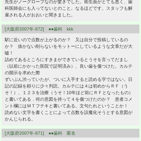
先生がノーグローブなのが驚きでした。衛生面がとても悪く、歯
科医師会にも入ってないとのこと。なるほどです。スタッフも解
雇される人がおおいと聞きました。
[大阪府2007年-872] ●●歯科 kkk
駅に近いので点数が上がるのか？ 又は自分で投稿しているの
か？ 抜かない削らないをモットーにしているような文章だが大
嘘！
詰めてあるところにすきまができているとうそを言ってだまし
（以前にかかった医院で証明済み）、良い歯を傷つけた。カルテ
の開示を求めた際
ずいぶん渋っていたが、ついに入手すると読める字ではない。日
記の記録を頼りに少々判読。カルテには４は初めからＲＦ（う
そ！）、１２３を治療（うそ！10年ほど前にＲＦとなったもの）
と書いてある．何の意図を持って４を傷つけたのか？ 患者コメ
ント欄にはＭＴフテキと書いてある。文句たれということか！
読めない文字を書くことによって点数を誤魔化そうとする意図が
かんじられる。
[大阪府2007年-871] ●●歯科 匿名