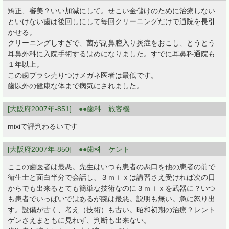
矯正、審美？いい加減にして。せこい金儲けのために治療しない
といけない歯は後回しにして毎回クリーニングだけで通院を長引
かせる。
クリーニングしすぎで、菌が副鼻腔入り炎症をおこし、とうとう
耳鼻外科に入院手術するはめになりました。すでに耳鼻科通院も
１年以上。
この歯ブラシ売りつけメガネ医者は最低です。
歯以外の健康な体まで病気にされました。
[大阪府2007年-851] ●●歯科 旅客機
mixiで評判わるいです
[大阪府2007年-850] ●●歯科 ケント
ここの歯医者は最悪。先生はいつも患者の悪口を他の患者の前で
衛生士と面白半分で会話し、３ｍｉｘは講習さえ受ければ次の日
からでも出来るとても簡単な技術なのに３ｍｉｘを武器に？いつ
も患者でいっぱいではあるが腕は最悪。説明も無い。急に怒り出
す。設備が古く、考え（技術）も古い。昭和初期の治療？レント
ゲンさえまともに見れず、判断も出来ない。