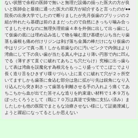
ない状態で余程の医師で無いと無理だ設備の揃った医大の方が良
いと医師会と最後に通った医大の双方が紹介すると言ったのが●●
院長の出身大学でしたので断りましたが先月仮歯のブリッジの２
組が外れたら基礎は前のままだったので自然にきっちり噛み合っ
てましたそれなのに無理矢理前歯４本を外側に出して出っ歯にし
て仮歯の底には埋め込み迄して物を噛む度び基礎がぶち当たり歯
茎も歯根も痛め付けリジンは剥げ落ち金属の棒だけになり仮歯の
中はリジンで真っ黒！しかも前歯なのに汚いピンクで内側はより
湾曲にして下の良い歯が当たる真ん中はより薄い円形で内に凹ん
でる（薄すぎて直ぐに破れてあちこち穴だらけ）究極に出っ歯ら
して表は湾曲を誤魔化す為根元をもっこり盛ってでこぼこでより
長く造り舌をひきずり喋りづらい上に直ぐに破れて穴が２ヶ所空
いてますしかも歯茎に食込む部分は急に拡がり先は鋭角になり入
り込んだら突き刺さって歯茎を剥離させる手の入れよう痛くてあ
ちこちから血が出てた筈そんな造りを約束違い材料で１本９万も
ぼったくろうとして（既に７０万は真逆で安物に支払い済み）ま
したしかも他の医院でまともな治療させない様にして証拠湮滅し
ようと躍起になってるとしか思えない