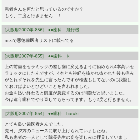
患者さんを何だと思っているのですか？
もう、二度と行きません！！
[大阪府2007年-856] ●●歯科 飛行機
mixiで悪徳歯医者リストに載ってる
[大阪府2007年-855] ●●歯科 ｋ
上の前歯をセラミックの差し歯に変えるように勧められ4本高いセ
ラミックにしたんですが、4本とも神経を抜かれ抜かれた後も痛み
がとれずそれを先生に言ったんですが検査もしてないのに我慢し
ておけばよいとひどいことを言われました。
お金を払い終わると態度が急変するのは問題だと思いました。
今は違う歯科でやり直してもらってます。もう2度と行きません。
[大阪府2007年-854] ●●歯科 haruki
とても良い歯医者さんでした。
先日、夕方のニュースに取り上げられていましたね。
私も患者の一人として院長先生の姿を楽しみに拝見していまし