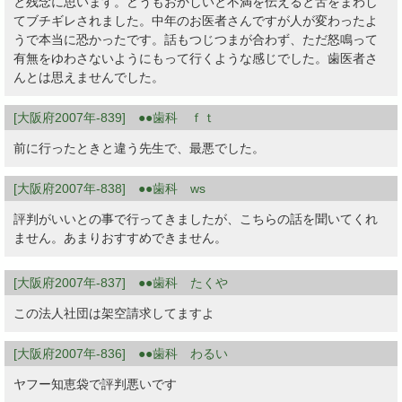
と残念に思います。どうもおかしいと不満を伝えると舌をまわし
てブチギレされました。中年のお医者さんですが人が変わったよ
うで本当に恐かったです。話もつじつまが合わず、ただ怒鳴って
有無をゆわさないようにもって行くような感じでした。歯医者さ
んとは思えませんでした。
[大阪府2007年-839] ●●歯科 ｆｔ
前に行ったときと違う先生で、最悪でした。
[大阪府2007年-838] ●●歯科 ws
評判がいいとの事で行ってきましたが、こちらの話を聞いてくれ
ません。あまりおすすめできません。
[大阪府2007年-837] ●●歯科 たくや
この法人社団は架空請求してますよ
[大阪府2007年-836] ●●歯科 わるい
ヤフー知恵袋で評判悪いです