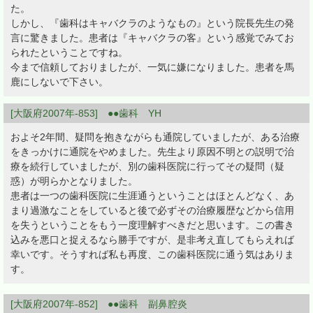
た。
しかし、『歯科はキャバクラのようなもの』という院長先生の発
言に驚きました。患者は『キャバクラの客』という感覚でみてお
られたということですね。
今まで信頼しておりましたが、一気に嫌になりました。患者を馬
鹿にしないで下さい。
[大阪府2007年-853] ●●歯科 YH
およそ2年間、疑問を抱きながらも通院していましたが、ある治療
をきっかけに通院をやめました。先生より原因不明との説明で治
療を続行していましたが、別の歯科医院に行ってその疑問（疑
惑）が明らかとなりました。
患者は一つの歯科医院に生涯通うということはほとんどなく、あ
まり過激なことをしていると後で必ずその治療履歴などから信用
を失うということをもう一度理解すべきだと思います。この書き
込みを悪口と捉えるなら勝手ですが、是非考え直してもらえれば
幸いです。そうすれば私も再度、この歯科医院に通う気はありま
す。
[大阪府2007年-852] ●●歯科 副鼻腔炎