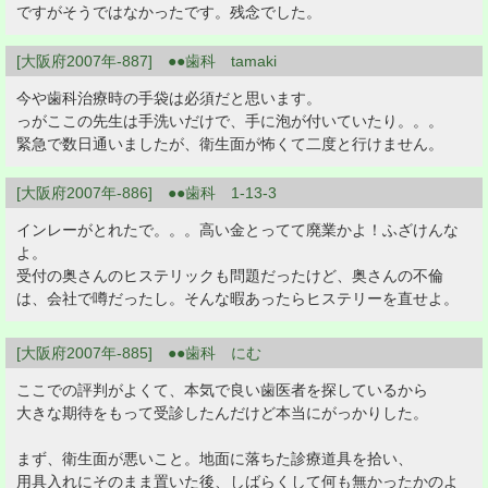
ですがそうではなかったです。残念でした。
[大阪府2007年-887] ●●歯科 tamaki
今や歯科治療時の手袋は必須だと思います。
っがここの先生は手洗いだけで、手に泡が付いていたり。。。
緊急で数日通いましたが、衛生面が怖くて二度と行けません。
[大阪府2007年-886] ●●歯科 1-13-3
インレーがとれたで。。。高い金とってて廃業かよ！ふざけんな
よ。
受付の奥さんのヒステリックも問題だったけど、奥さんの不倫
は、会社で噂だったし。そんな暇あったらヒステリーを直せよ。
[大阪府2007年-885] ●●歯科 にむ
ここでの評判がよくて、本気で良い歯医者を探しているから
大きな期待をもって受診したんだけど本当にがっかりした。
まず、衛生面が悪いこと。地面に落ちた診療道具を拾い、
用具入れにそのまま置いた後、しばらくして何も無かったかのよ