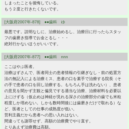
しまったことを後悔している。
もう２度と行きたくないです。
[大阪府2007年-878] ●●歯科 ゆ
最悪です。説明なしに、治療始めるし、治療日に行ったらスタッ
フの歯磨き指導でお金とるし・・・
絶対行かないほうがいいです。
[大阪府2007年-877] ●●歯科 nnn
ここはやぶ医者。
治療はずさんで、医者同士の患者情報の引継ぎなし・前の処置方
法の無記入による治療ミス、患者の口を素手で治療する院長（そ
の手で患者の口を回し治療する。もちろん手は洗わない）、患者
の意見を聞かず主観と偏見でする適当な治療、治療材料を必要以
上にけずる（仮止めは神経が見れる深さの治療部分の歯でも米粒
程度しか埋めない。しかも数時間後には歯磨きだけで取れる）な
ど、医者としての仕事の成熟度が低い。
営利主義だから患者への思い入れはない。
間違っても謝罪せず、高額の治療費でやり直す。
とりあえず治療費は高額。