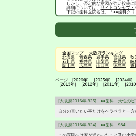
しかし、否定的な意図が強い投稿に
詳細については、
サイトコンセプト
下記の歯科医院名は、「●●歯科クリ
全国マップ
大阪府ランキング
北海道
青森県
岩手県
宮城県
秋
石川県
福井県
山梨県
長野県
岐
岡山県
広島県
山口県
徳島県
香
ページ [
2026年
] [
2025年
] [
2024年
]
[
2013年
] [
2012年
] [
2011年
] [
201
[大阪府2016年-925] ●●歯科 天性の
自分の言いたい事だけをベラベラと一方
[大阪府2016年-924] ●●歯科 984i
この医院へは家が近かったこと及び小学