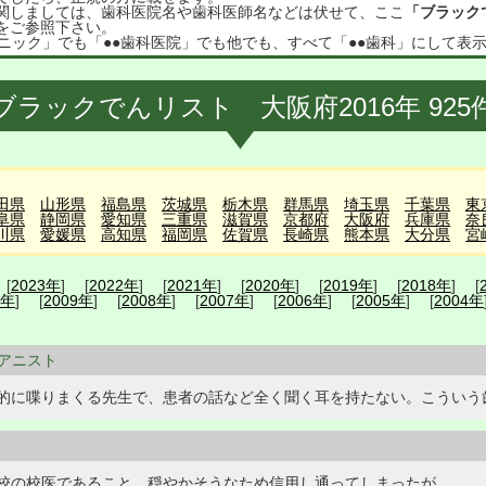
関しましては、歯科医院名や歯科医師名などは伏せて、ここ
「ブラック
をご参照下さい。
ニック」でも「●●歯科医院」でも他でも、すべて「●●歯科」にして表
ブラックでんリスト 大阪府2016年 925
田県
山形県
福島県
茨城県
栃木県
群馬県
埼玉県
千葉県
東
阜県
静岡県
愛知県
三重県
滋賀県
京都府
大阪府
兵庫県
奈
川県
愛媛県
高知県
福岡県
佐賀県
長崎県
熊本県
大分県
宮
 [
2023年
] [
2022年
] [
2021年
] [
2020年
] [
2019年
] [
2018年
] [
0年
] [
2009年
] [
2008年
] [
2007年
] [
2006年
] [
2005年
] [
2004年
ピアニスト
的に喋りまくる先生で、患者の話など全く聞く耳を持たない。こういう
校の校医であること、穏やかそうなため信用し通ってしまったが。