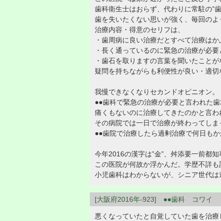
歯科衛生士はおらず、代わりに常駐の”歯
歯を失いたくない思いが強く、毎回のよ
治療内容・得意のセリフは、
・歯周病に良い治療だとすべて治療はか
・長く通っているのに緊急の治療が必要
・歯石を取りますの言葉を聞いたことが
疑問を持ちながらも利便性が良い・適切
我慢できなくなりセカンドオピニオン。
●●歯科で緊急の治療が必要と言われた
痛くもないのに治療してきたのかと言わ
その病院では一日で治療が終わってしま
●●歯院で治療したら過剰治療で何日も
今年2016の漢字は”金”、舛添要一前
この医院が何故か浮かんだ。学歴不詳も
小児歯科はわからないが、シニア世代は
[大阪府2016年-923] ●●歯科 コワイ
悪くなっていたと自覚していた歯を治療