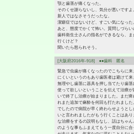
顎と歯茎が痛くなった。
そのくせ謝らないし、気分が悪いですよ
新人ではなさそうだったな。
潔癖症ではないけど、すごい気になった
あと、態度でかくて怖い。質問しづらい
歯科衛生士さんの指名ができるなら、ま
行くけど？
聞いたら怒られそう。
[大阪府2016年-918] ●●歯科 匿名
緊急で虫歯が痛くなったのでこちらに来
にくいというのもあり歯医者は避けて来
無理やし歯茎に器具を押し当てたり歯茎
使って欲しいということを伝えて治療が
いで終了し治療が始まりました。まだ痺
れまた追加で麻酔を何回も打たれました
でしたので病院が早く終わらせようとし
いと言われましたがもう行くことはあり
な治療をするの説明もなし、話はちゃん
のような事もふまえてもう一度自分に合
が走ります。年末なのに混むこともない