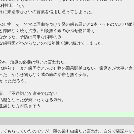
科技工士”が。
うに来週来なさいの言葉を信用し通ってしまった。
ぶせ物、そして常に理由をつけて隣の歯も悪いと2本セットのかぶせ物
と際限なく続く治療。相談無く銀のかぶせ物に驚く
なかった。予防は簡単な消毒のみ
な歯科医がわからないので2年近く通い続けてしまった。
歯2本、治療の必要は無いと言われた。
れ絶句！ また歯周病とかぶせ物の因果関係はない、歯磨きが大事と言
った。かぶせ物もなく隣の歯の治療も無く安堵。
かかっただろう。
都知事、「不適切だが違法ではない」
話題となったが疑いたくなる気分。
遠慮した方が良さそう。
してもらっていたのですが、隣の歯も虫歯だと言われ、自分で確認をす