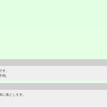
です。
不明。
床に落としすぎ。