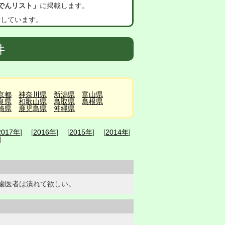
でんリスト」
に掲載します。
示しています。
件
京都
神奈川県
新潟県
富山県
良県
和歌山県
鳥取県
島根県
崎県
鹿児島県
沖縄県
2017年
] [
2016年
] [
2015年
] [
2014年
]
]
歯医者は潰れて欲しい。