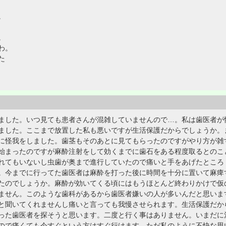
。
。
わ。
た
ました。いつ見ても患者さんが混雑していませんので…。私は歯医者が
ました。ここまで放置した私も悪いですが生活保護だからでしょうか。
に怪我をしました。歯茎もそのあとに見てもらったのですがやり方が雑
始まったのですが麻酔注射をして効くまでに歯石をある程度取るとのこ
れてもいないし虫歯が奥まで進行していたので痛いと手をあげたところ
。今までに行ってた歯医者は麻酔を打った後に時間を十分に置いて麻痺
たのでしょうか。麻酔が効いてくる頃にはもうほとんど終わりかけで仮
ません。このような歯科があるから歯医者嫌いの人が多いんだと思いま
と聞いてくれませんし痛いと言っても我慢させられます。生活保護だか
った歯医者を探そうと思います。二度と行く事はありません。いまだに
ので痛くても今すぐという方はすぐ行けます。ただ私のように不快な思