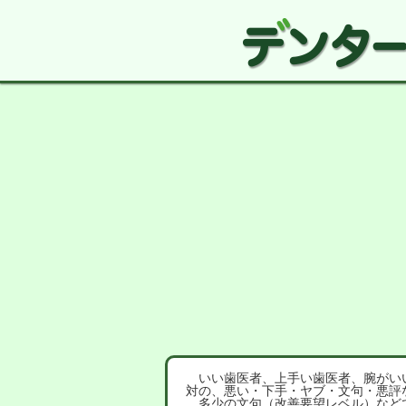
いい歯医者、上手い歯医者、腕がいい
対の、悪い・下手・ヤブ・文句・悪評
多少の文句（改善要望レベル）など