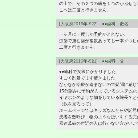
の上で、その２つの歯を１つのかぶせも
こへは二度と行きません。
[大阪府2016年-922] ●●歯科 匿名
一ヶ月に一度しか予約がとれない。
虫歯で痛む歯が複数あっても一本ずつし
二度と行きません。
[大阪府2016年-921] ●●歯科 父
●●歯科で女医にかかりました
すごく乱暴でまず驚きました
なかなか治療が進まないので疑問に感じ
15分刻みに予約が入っているシステム
イヤホンのような物をしている院長？と
（数を見ろって）
ホームページではキッズなんたらや託児
患者を数呼び、物のような扱いをする完
喜連瓜破の付近の人は行かない方がいい