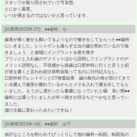
スタッフが振り回されていて可哀想。
とにかく最悪。
いつか捕まるのではないかと思っています。
[兵庫県2023年-27] ●●歯科 も
歯茎が痛く被せも動いてるようなので被せをしてもらった●●歯科
にいきました。レントゲンも撮らず土台の歯が割れているので抜
きましょう…と途端にインプラントを推す推す
ブリッジと入れ歯のデメリットばかり説明してインプラントのデ
メリット説明なし。不信感から抜歯は口腔外科に行くと言うと紹
介状を書くと言われ紹介状料金取ってるのに日付記入なし。
口腔外科でレントゲンとCT検査結果 歯の根元の骨が溶けてきて
いる膿んで歯茎が腫れているからとメスを入れて膿を出してもら
いました。もう少し遅かったら蓄膿になっていたと😱 長い間●●
歯科には通っていましたが年々雑さが目立ちどーかなと思ってい
ました。
儲け主義に変わったみたいですね！
[兵庫県2023年-26] ●●歯科 山下
余計なところを削られてびっくりして他の歯科へ転院。転院先の