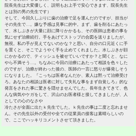
院長先生は大変優しく、説明もお上手で安心できます、院長先生
とは別の男の先生です）
そして、今回久しぶりに歯の治療で足を運んだのですが、担当が
その先生で…。嫌な予感は見事に的中。まず、歯を削るにあたっ
て、水しぶきが大量に顔に降りかかるも、その医師は患者の事を
気にせず治療続行。手をあげてストップの合図を送りましたが、
無視。私の手が見えてないのかな？と思い、自分の口元近くに手
を置くと、そこでようやく手を止めてくれました。水しぶきが顔
にかかるので、ティッシュを被せていいですか？と聞くと、なに
やら不満そう…。ちなみに今回の治療にあたって相談を色々した
のですが、治療が終わった後の、医師の一言に怒りが爆発しそう
になりました。『こっちは医者なんだか、素人は黙って治療受け
ろ。あなたの相談は医者に対して失礼な事をまず自覚しろ』的な
発言をされた事に驚きを隠せませんでした。長年生きてきて、色
んな病気やケガをして、沢山のお医者様と接してきましたが、人
としての心のなさや
冷たさが全面に出たｋ先生でした。ｋ先生の事は二度と忘れませ
ん。その先生以外の受付や全ての従業員の接客は素晴らしいの
で、ここでハッキリコメントさせて頂きました。