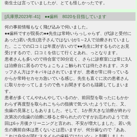
衛生士は言っていましたが、とても怪しかったです。
[兵庫県2023年-41] ●●歯科 8020を目指しています
何の事前情報もなく飛び込みで伺いました。
●●歯科ですが院長の●●先生は常時いらっしゃらず、(代診と受付に
あった)若い先生(息子さんではない)が1～2人で治療されていまし
た。ここでの口コミは年度が古いので●●先生に対するものとお見
受けするので、口コミを信じて行くとあれ、っとなります。
患者さんも多いので待合室で30分近く、さらに診察室には常に3人
は治療台に居るのでちょこちょこ触られては待たされます。スタ
ッフさん方はテキパキはされていますが、患者が常に待っている
からか常時セカセカ急いでいる感じ。先生も直ぐに次の患者さん
に取りかかってしまうので色々お聞きするのも躊躇してしまいま
す。
患者が多くてんやわんやしているのか、前回型を取ったにもかか
わらず再度型を取られこちらの指摘で気づいたようでした、又、
虫歯の見落としもありました。そして、1か所大きな治療が終わり
次第次の虫歯の治療に移ると仰られたのですがお忘れのようで次
回は6ヶ月後クリーニングと言われ、不安が増大しました、若い先
生の腕前自体は悪くないとは思いますが、何分歯なので『ああ、
これは自分が望むスタイルの歯科ではないな』と判断しました。