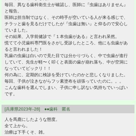
毎回、異なる歯科衛生士が確認し、医師に『虫歯はありません』
と報告。
医師は担当制ではなく、その時手が空いている人が来る感じで、
チラッと歯を見るだけでしたが『虫歯は無い』と仰るので安心し
ていました。
その結果、入学前健診で『１本虫歯がある』と言われ呆然。
慌てて小児歯科専門医をさがし受診したところ、他にも虫歯があ
ると言われました！
乳歯の虫歯は白いので見た目では分かりづらく、中で虫歯が進行
していて、先生が軽〜く叩くと表面の歯が崩れ落ち、中が空洞に
なっていてビックリ！！
何の為に、定期的に検診を受けていたのかと悲しくなりました。
毎回、子供が泣きながらフッ素塗布を頑張っていたのに。。。
こんな歯科を選んでしまい、子供に申し訳ない気持ちでいっぱい
です。
[兵庫県2023年-28] ●●歯科 匿名
人を馬鹿にしたような態度。
全て上から。
治療は下手くそ、雑。