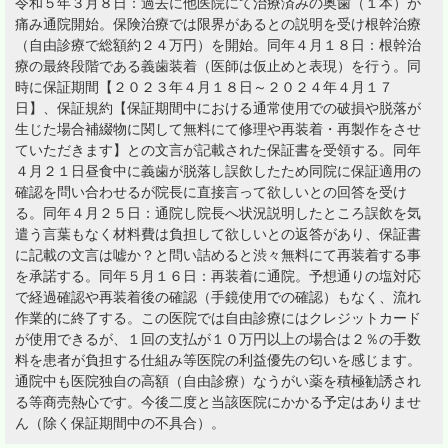
令和５年３月８日：過去に他医院にて治療済みの奥歯（１本）が
痛み通院開始。保険治療では限界があるとの説明を受け根幹治療
（自由診療で総額約２４万円）を開始。同年４月１８日：根幹治
療の最終段階である義歯装着（医師は仮止めと表現）を行う。同
時に保証期間【２０２３年４月１８日～２０２４年４月１７
日】、保証規約【保証期間中における通常使用での破損や脱落が
生じた場合補綴物に関して無料にて修理や再装着・再製作をさせ
ていただきます】との文言が記載された保証書を受領する。同年
４月２１日昼食中に義歯が脱落し誤飲したため同院に保証適用の
確認を問い合わせるが院長に直接言って欲しいとの回答を受け
る。同年４月２５日：通院し院長へ状況説明したところ誤飲を気
遣う言葉もなく材料費は負担して欲しいとの返答があり、保証書
に記載の文言は嘘か？と問い詰めると渋々無料にて再装着する事
を承諾する。同年５月１６日：再装着に通院。予想通りの塩対応
で経過確認や再装着後の確認（手鏡使用での確認）もなく、流れ
作業的に終了する。この医院では自由診療にはクレジットカード
が使用できるが、１回の支払が１０万円以上の場合は２％の手数
料を患者が負担する仕組み等医院の利益優先の匂いを感じます。
通院中も医院独自の高額（自由診療）なうがい薬を積極勧誘され
る等商売熱心です。今後二度と当該医院にかかる予定はありませ
ん（除く保証期間中の不具合）。