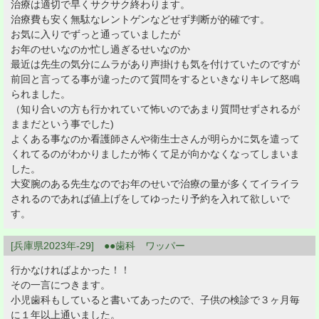
治療は適切で早くサクサク終わります。
治療費も安く無駄なレントゲンなどせず判断が的確です。
お気に入りでずっと通っていましたが
お年のせいなのか忙し過ぎるせいなのか
最近は先生の気分にムラがあり声掛けも気を付けていたのですが
前回と言ってる事が違ったのて質問をするといきなりキレて怒鳴
られました。
（知り合いの方も行かれていて怖いのであまり質問せずされるが
ままだという事でした)
よくある事なのか看護師さんや衛生士さんが明らかに気を遣って
くれてるのがわかりましたが怖くて足が向かなくなってしまいま
した。
大変腕のある先生なのでお年のせいで治療の量が多くてイライラ
されるのであれば値上げをしてゆったり予約を入れて欲しいで
す。
[兵庫県2023年-29] ●●歯科 ワッパー
行かなければよかった！！
その一言につきます。
小児歯科もしていると書いてあったので、子供の検診で３ヶ月毎
に１年以上通いました。