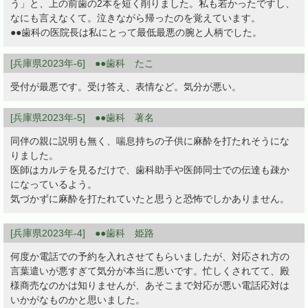
う」と、上の前歯の2本を短く削りました。私も若かったですし、
なにも言えなくて。泣きながら帰ったのを覚えています。
●●歯科の医院長は私にとって最低最悪の腕と人柄でした。
[兵庫県2023年-6] ●●歯科 たこ
受付が最悪です。受け答え、表情など。気分が悪い。
[兵庫県2023年-5] ●●歯科 著名
同伴の親に説明も無く、喘息持ちの子供に麻酔を打たれそうにな
りました。
医師はカルテを見るだけで、歯科助手や医師同士での伝達も疎か
になっているよう。
気づかずに麻酔を打たれていたと思うと恐怖でしかありません。
[兵庫県2023年-4] ●●歯科 姫路
何度か電話での予約を入れさせてもらいましたが、対応され方の
言葉遣いが悪すぎて気分が本当に悪いです。忙しくされてて、殿
様商売なのかは知りませんが、あそこまで対応が悪い電話応対は
いかがなものかと思いました。