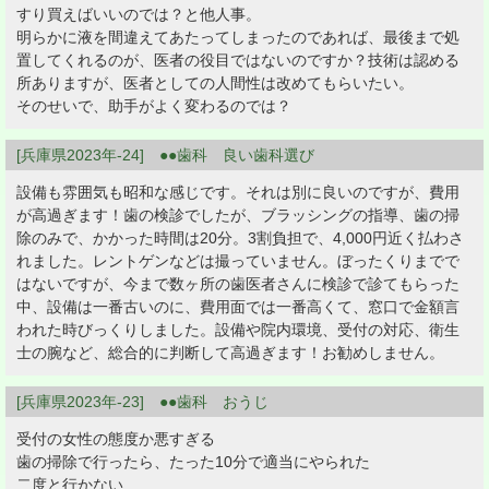
すり買えばいいのでは？と他人事。
明らかに液を間違えてあたってしまったのであれば、最後まで処
置してくれるのが、医者の役目ではないのですか？技術は認める
所ありますが、医者としての人間性は改めてもらいたい。
そのせいで、助手がよく変わるのでは？
[兵庫県2023年-24] ●●歯科 良い歯科選び
設備も雰囲気も昭和な感じです。それは別に良いのですが、費用
が高過ぎます！歯の検診でしたが、ブラッシングの指導、歯の掃
除のみで、かかった時間は20分。3割負担で、4,000円近く払わさ
れました。レントゲンなどは撮っていません。ぼったくりまでで
はないですが、今まで数ヶ所の歯医者さんに検診で診てもらった
中、設備は一番古いのに、費用面では一番高くて、窓口で金額言
われた時びっくりしました。設備や院内環境、受付の対応、衛生
士の腕など、総合的に判断して高過ぎます！お勧めしません。
[兵庫県2023年-23] ●●歯科 おうじ
受付の女性の態度か悪すぎる
歯の掃除で行ったら、たった10分で適当にやられた
二度と行かない