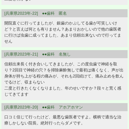
[兵庫県2023年-22] ●●歯科 匿名
開院直ぐに行ってましたが、銀歯のかぶしてる歯が可笑しいけ
ど？と言えば何とも有りません？あまりおかしいので他の歯医者
に行けば虫歯に成ってました、あまり信頼出来ないので行ってま
せん
[兵庫県2023年-21] ●●歯科 名無し
信頼出来長く付き合いしてきましたが、この度虫歯で神経を取
り？2回目で神経の穴？を掃除麻酔無しで最初は痛くなく、声が出
身体が持ち上がる程の痛みが、それも2回続けて、痛み止めを飲ん
でるけど、収まらない
二度と行きたくなくなりました、年のせいですか？段々と荒く感
じてきてます
[兵庫県2023年-20] ●●歯科 アホアホマン
口コミ信じて行ったけど、最悪な歯医者ですよ。横柄で適当な治
療しかしない院長。絶対行ったらダメです。