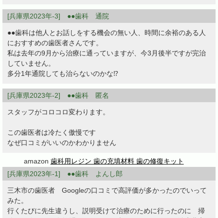
[兵庫県2023年-3] ●●歯科 通院
●●歯科は他人とお話しをする機会の無い人、時間に余裕のある人
におすすめの歯医者さんです。
私は去年の9月から治療に通っていますが、今3月後半ですが完治
していません。
多分1年通院しても治らないのかな⁉️
[兵庫県2023年-2] ●●歯科 匿名
スタッフがコロコロ変わります。
この歯医者は冷たく傲慢です
なぜ口コミがいいのかわかりません
amazon
歯科用レジン 歯の充填材料 歯の修復キット
[兵庫県2023年-1] ●●歯科 よんし郎
三木市の歯医者 Googleの口コミで高評価が多かったのでいって
みた。
行くたびに先生違うし、説明受けて治療のために行ったのに 掃