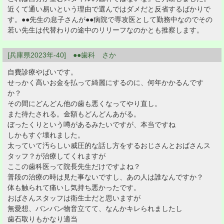
近くて通い易いという理由で選んではダメだと反省するばかりで
す。●●先生の息子さんが●●病院で専攻医として勤務中なのでその
若い先生は代替わりの途中のリリーフなのかとも推察します。
[兵庫県2023年-40] ●●歯科 さか
自費診療やばいです。
せっかく高いお金を払って綺麗にするのに、何年かかるんです
か？
その間にどんどん他の歯も悪くなってやり直し。
また待たされる。金額もどんどんあがる。
ぼったくりという噂があるみたいですが、本当ですね
しかもすぐ壊れました。
太っていて汚らしい威圧的な話し方をするおじさんとおばさんス
タッフ？が治療してくれますが
ここの歯科医って院長先生だけですよね？
普段の治療の時は見た事ないですし、あの人は誰なんですか？
体も触られて痛いし気持ち悪かったです。
おばさんスタッフは衛生士だと思いますが
無愛想、バンバン物音立てて、なんかキレられましたし
歯石取りもかなり適当