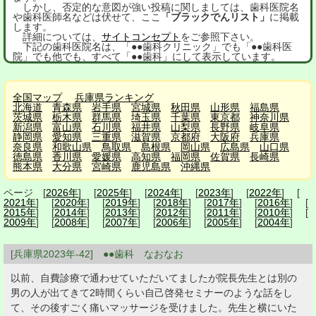
しかし、否定的な意図が強い投稿に関しましては、歯科医院名
や歯科医師名などは伏せて、ここ
「ブラックでんリスト」
に掲載
します。
詳細については、
サイトコンセプト
をご参照下さい。
下記の歯科医院名は、「●●歯科クリニック」でも「●●歯科医
院」でも他でも、すべて「●●歯科」にして表示しています。
全国マップ
兵庫県ランキング
北海道
青森県
岩手県
宮城県
秋田県
山形県
福島県
茨城県
栃木県
群馬県
埼玉県
千葉県
東京都
神奈川県
新潟県
富山県
石川県
福井県
山梨県
長野県
岐阜県
静岡県
愛知県
三重県
滋賀県
京都府
大阪府
兵庫県
奈良県
和歌山県
鳥取県
島根県
岡山県
広島県
山口県
徳島県
香川県
愛媛県
高知県
福岡県
佐賀県
長崎県
熊本県
大分県
宮崎県
鹿児島県
沖縄県
ページ [
2026年
] [
2025年
] [
2024年
] [
2023年
] [
2022年
] [
2021年
] [
2020年
] [
2019年
] [
2018年
] [
2017年
] [
2016年
] [
2015年
] [
2014年
] [
2013年
] [
2012年
] [
2011年
] [
2010年
] [
2009年
] [
2008年
] [
2007年
] [
2006年
] [
2005年
] [
2004年
]
[兵庫県2023年-42] ●●歯科 なおなお
以前、自費診療で通わせていただいてましたが院長先生とは別の
男の人が出てきて2時間くらい自己啓発セミナーのような話をし
て、その後すごく痛いマッサージを受けました。先生と横にいた