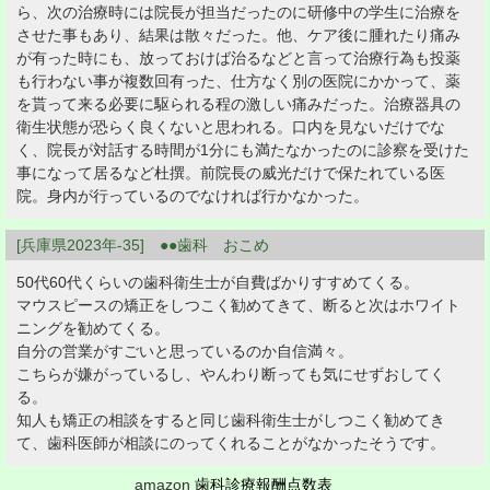
ら、次の治療時には院長が担当だったのに研修中の学生に治療を
させた事もあり、結果は散々だった。他、ケア後に腫れたり痛み
が有った時にも、放っておけば治るなどと言って治療行為も投薬
も行わない事が複数回有った、仕方なく別の医院にかかって、薬
を貰って来る必要に駆られる程の激しい痛みだった。治療器具の
衛生状態が恐らく良くないと思われる。口内を見ないだけでな
く、院長が対話する時間が1分にも満たなかったのに診察を受けた
事になって居るなど杜撰。前院長の威光だけで保たれている医
院。身内が行っているのでなければ行かなかった。
[兵庫県2023年-35] ●●歯科 おこめ
50代60代くらいの歯科衛生士が自費ばかりすすめてくる。
マウスピースの矯正をしつこく勧めてきて、断ると次はホワイト
ニングを勧めてくる。
自分の営業がすごいと思っているのか自信満々。
こちらが嫌がっているし、やんわり断っても気にせずおしてく
る。
知人も矯正の相談をすると同じ歯科衛生士がしつこく勧めてき
て、歯科医師が相談にのってくれることがなかったそうです。
amazon
歯科診療報酬点数表