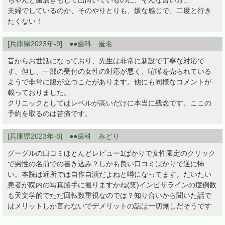
ちゃんと歯磨きもして出向いているのに、そんな言い方…
夫婦でしているのか、そのやりとりも、嫌な感じで、二度と行き
たくない！
[兵庫県2023年-9] ●●歯科 匿名
昔からお世話になっており、先生は非常に新設で丁寧な対応で
す、但し、一部の受付の女性の対応が悪く、喧嘩を売られている
ようで非常に腹が立つこたがあります。他にも同様なコメントが
載っておりました。
クリニックとしてはレベルが高いだけに本当に残念です。ここの
予約を取るのは苦痛です。
[兵庫県2023年-8] ●●歯科 みどり
グーグルの口コミほとんどレビュー1ばかりで女性限定のクリック
で男性の名前での書き込み？しかも良い口コミばかりで逆に怖
い。本院は近所では自作自演だよねと噂になってます。だいたい
患者が院内の写真勝手に撮りますかね(笑)インビザラインの症例数
も天文学的でただ回転数重視なのでは？知り合いから聞いた話で
はメリットしか言わないでデメリットの話は一切無しだそうです