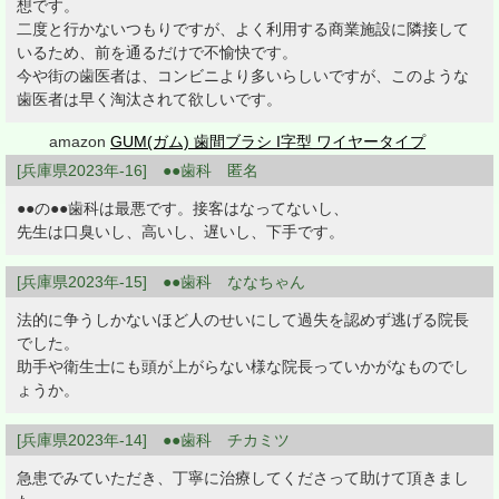
想です。
二度と行かないつもりですが、よく利用する商業施設に隣接して
いるため、前を通るだけで不愉快です。
今や街の歯医者は、コンビニより多いらしいですが、このような
歯医者は早く淘汰されて欲しいです。
amazon
GUM(ガム) 歯間ブラシ I字型 ワイヤータイプ
[兵庫県2023年-16] ●●歯科 匿名
●●の●●歯科は最悪です。接客はなってないし、
先生は口臭いし、高いし、遅いし、下手です。
[兵庫県2023年-15] ●●歯科 ななちゃん
法的に争うしかないほど人のせいにして過失を認めず逃げる院長
でした。
助手や衛生士にも頭が上がらない様な院長っていかがなものでし
ょうか。
[兵庫県2023年-14] ●●歯科 チカミツ
急患でみていただき、丁寧に治療してくださって助けて頂きまし