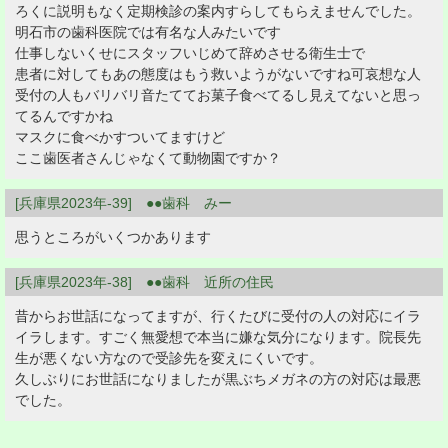
ろくに説明もなく定期検診の案内すらしてもらえませんでした。
明石市の歯科医院では有名な人みたいです
仕事しないくせにスタッフいじめて辞めさせる衛生士で
患者に対してもあの態度はもう救いようがないですね可哀想な人
受付の人もバリバリ音たててお菓子食べてるし見えてないと思っ
てるんですかね
マスクに食べかすついてますけど
ここ歯医者さんじゃなくて動物園ですか？
[兵庫県2023年-39] ●●歯科 みー
思うところがいくつかあります
[兵庫県2023年-38] ●●歯科 近所の住民
昔からお世話になってますが、行くたびに受付の人の対応にイラ
イラします。すごく無愛想で本当に嫌な気分になります。院長先
生が悪くない方なので受診先を変えにくいです。
久しぶりにお世話になりましたが黒ぶちメガネの方の対応は最悪
でした。