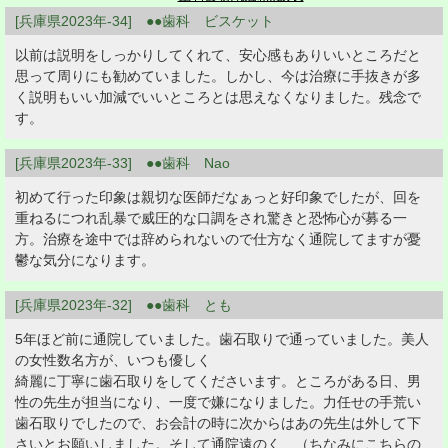
[兵庫県2023年-34] ●●歯科 ビスケット
以前は説明をしっかりしてくれて、安心感もありいいところだと
思って周りにも勧めていました。しかし、今は治療に手抜きが多
く説明もいい加減でいいところとは思えなくなりました。残念で
す。
[兵庫県2023年-33] ●●歯科 Nao
初めて行った印象は親切な医師だなぁっと好印象でしたが、回を
重ねるにつれ乱暴で威圧的な口調をされ驚きと恐怖心が募る一
方。治療を途中では辞められないので仕方なく通院してますが憂
鬱な気分になります。
[兵庫県2023年-32] ●●歯科 とも
5年ほど前に通院していました。歯石取りで通っていました。美人
の女性数名方が、いつも優しく
綺麗に丁寧に歯石取りをしてくださいます。ところがある日、男
性の先生が担当になり、一度で嫌になりました。力任せの手荒い
歯石取りでしたので、お会計の時に次からはあの先生は外して下
さいとお願いしました。そして通院遠のく…（ちなみにこちらの