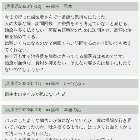
[兵庫県2023年-12] ●●歯科 垂水
今まで行った歯医者さんで一番嫌な気持ちになった。
人の大事な歯、訪問回数、治療費を全く考えていないと感じる。
治療を多く払えない、何度も短時間のために訪問させ、高額の治
療を勧めてくる。
総額いくらになるのか？何回くらい訪問するのか？聞いても教え
てくれない。
何十万もする治療費を簡単に言ってくる歯医者は初めてです。
治療が面倒な、費用を抑えたい、そんなお客さんは相手にしたく
ないのでしょうか？
[兵庫県2023年-11] ●●歯科 いやだねェ
衛生士のネイルが気になった💅
[兵庫県2023年-10] ●●歯科 本当の話
バカにしたような物言いが気になっていたが、歯の掃除が行き届
いていなかったのか、吐き捨てるように、はっきりと面と向かっ
て汚いっ！と言われた。