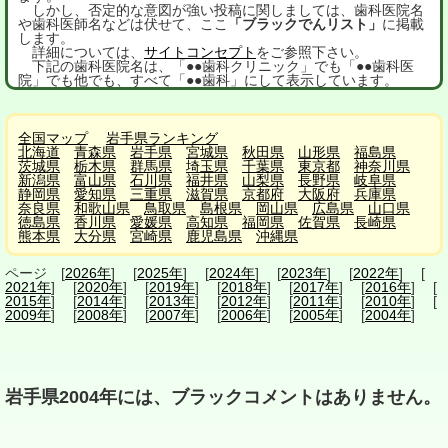
しかし、否定的な意図が強い投稿に関しましては、歯科医院名
や歯科医師名などは伏せて、ここ
「ブラックでんリスト」
に掲載
します。
詳細については、
サイトコンセプト
をご参照下さい。
下記の歯科医院名は、「●●歯科クリニック」でも「●●歯科医
院」でも他でも、すべて「●●歯科」にして表示しています。
全国マップ
岩手県ランキング
北海道
青森県
岩手県
宮城県
秋田県
山形県
福島県
茨城県
栃木県
群馬県
埼玉県
千葉県
東京都
神奈川県
新潟県
富山県
石川県
福井県
山梨県
長野県
岐阜県
静岡県
愛知県
三重県
滋賀県
京都府
大阪府
兵庫県
奈良県
和歌山県
鳥取県
島根県
岡山県
広島県
山口県
徳島県
香川県
愛媛県
高知県
福岡県
佐賀県
長崎県
熊本県
大分県
宮崎県
鹿児島県
沖縄県
ページ [
2026年
] [
2025年
] [
2024年
] [
2023年
] [
2022年
] [
2021年
] [
2020年
] [
2019年
] [
2018年
] [
2017年
] [
2016年
] [
2015年
] [
2014年
] [
2013年
] [
2012年
] [
2011年
] [
2010年
] [
2009年
] [
2008年
] [
2007年
] [
2006年
] [
2005年
] [
2004年
]
岩手県2004年には、ブラックコメントはありません。