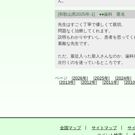
ん。
[和歌山県2025年-1] ●●歯科 匿名
先生はすごく丁寧で優しくて親切。
問題なく治療してくれます。
説明もわかりやすいし、患者を思ってく
素敵な先生です。
ただ、最近入った新人さんなのか、歯科
次行くのを迷っているところです。
ページ [
2026年
] [
2025年
] [
2024年
]
[
2013年
] [
2012年
] [
2011年
] [
201
全国マップ
サイトマップ
サ