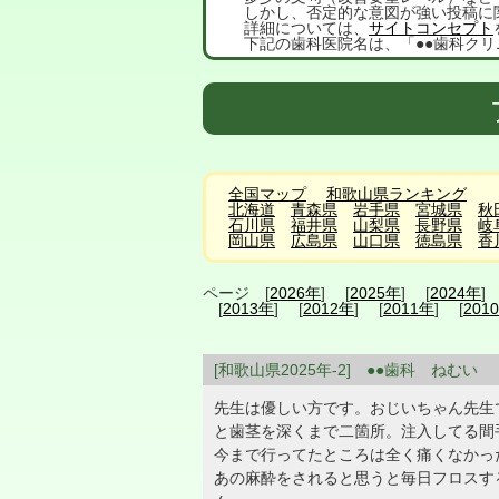
しかし、否定的な意図が強い投稿に
詳細については、
サイトコンセプト
下記の歯科医院名は、「●●歯科クリ
全国マップ
和歌山県ランキング
北海道
青森県
岩手県
宮城県
秋
石川県
福井県
山梨県
長野県
岐
岡山県
広島県
山口県
徳島県
香
ページ [
2026年
] [
2025年
] [
2024年
]
[
2013年
] [
2012年
] [
2011年
] [
201
[和歌山県2025年-2] ●●歯科 ねむい
先生は優しい方です。おじいちゃん先生
と歯茎を深くまで二箇所。注入してる間
今まで行ってたところは全く痛くなかっ
あの麻酔をされると思うと毎日フロスす