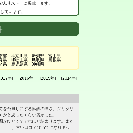
でんリスト」
に掲載します。
示しています。
件
京都
神奈川県
新潟県
富山県
良県
和歌山県
鳥取県
島根県
崎県
鹿児島県
沖縄県
2017年
] [
2016年
] [
2015年
] [
2014年
]
]
てを台無しにする麻酔の痛さ。グリグリ
くかと思ったくらい痛かった。
間がひどくてアホほど詰まります。また
; ; ）古い口コミは当てになりませ