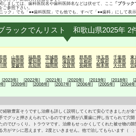
関しましては、歯科医院名や歯科医師名などは伏せて、ここ
「ブラック
をご参照下さい。
ニック」でも「●●歯科医院」でも他でも、すべて「●●歯科」にして表
ブラックでんリスト 和歌山県2025年 2
田県
山形県
福島県
茨城県
栃木県
群馬県
埼玉県
千葉県
東
阜県
静岡県
愛知県
三重県
滋賀県
京都府
大阪府
兵庫県
奈
川県
愛媛県
高知県
福岡県
佐賀県
長崎県
熊本県
大分県
宮
 [
2023年
] [
2022年
] [
2021年
] [
2020年
] [
2019年
] [
2018年
] [
0年
] [
2009年
] [
2008年
] [
2007年
] [
2006年
] [
2005年
] [
2004年
で経験豊富そうですし治療も詳しく説明してくれて安心できましたが全
手でグッと押さえられているのですが唇が八重歯に押し当てられて穴開
たのでびっくり。トラウマです。治療もせっかくしてくれた被せ物の隙
る方がマシに思えます。2度といきません。他で治してもらいます（ 