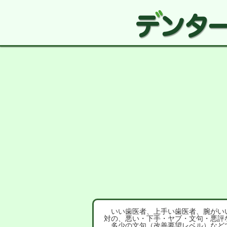
いい歯医者、上手い歯医者、腕がいい
対の、悪い・下手・ヤブ・文句・悪評
多少の文句（改善要望レベル）など