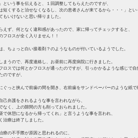
」という事を伝えると、１回調整してもらえたのですが、
は短くすると治せなくなるし、次の患者さんが来てるから・・・」とい
てもいけないと思い帰りました。
らえず、何となく違和感があったので、家に帰ってチェックすると、
のフロスが全く入りません！！
は、ちょっと白い接着剤？のようなものが付いているようでした。
しまうので、再度連絡し、お昼前に再度病院に行きました。
フロスでは何とかフロスが通ったのですが、引っかかるような感じで自
たのですが、
にぐっと挟んで前歯の間を開き、右前歯をサンドペーパーのような紙で
自己弁護をされるような事を言われながら、
でなく、上の隙間の方も削っておられました。
昼で休憩になるから帰ってくれ」と言うような事を言われ、
く治療は終了しました。
治療の不手際が原因と思われるのに、