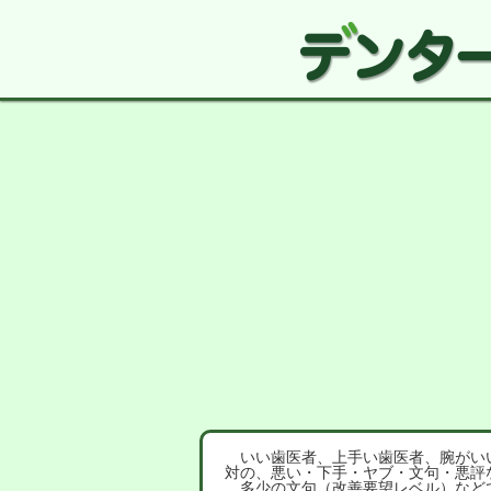
いい歯医者、上手い歯医者、腕がいい
対の、悪い・下手・ヤブ・文句・悪評
多少の文句（改善要望レベル）など