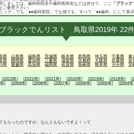
関しましては、歯科医院名や歯科医師名などは伏せて、ここ
「ブラック
をご参照下さい。
ニック」でも「●●歯科医院」でも他でも、すべて「●●歯科」にして表
ブラックでんリスト 鳥取県2019年 22
田県
山形県
福島県
茨城県
栃木県
群馬県
埼玉県
千葉県
東
阜県
静岡県
愛知県
三重県
滋賀県
京都府
大阪府
兵庫県
奈
川県
愛媛県
高知県
福岡県
佐賀県
長崎県
熊本県
大分県
宮
 [
2023年
] [
2022年
] [
2021年
] [
2020年
] [
2019年
] [
2018年
] [
0年
] [
2009年
] [
2008年
] [
2007年
] [
2006年
] [
2005年
] [
2004年
てもらったのですが、なんともないですよ！って