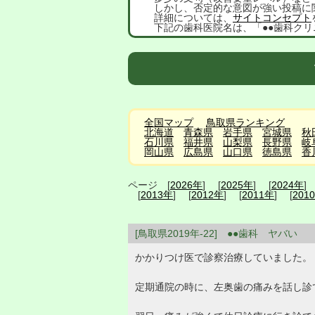
しかし、否定的な意図が強い投稿に
詳細については、
サイトコンセプト
下記の歯科医院名は、「●●歯科クリ
全国マップ
鳥取県ランキング
北海道
青森県
岩手県
宮城県
秋
石川県
福井県
山梨県
長野県
岐
岡山県
広島県
山口県
徳島県
香
ページ [
2026年
] [
2025年
] [
2024年
]
[
2013年
] [
2012年
] [
2011年
] [
201
[鳥取県2019年-22] ●●歯科 ヤバい
かかりつけ医で診察治療していました。
定期通院の時に、左奥歯の痛みを話し診