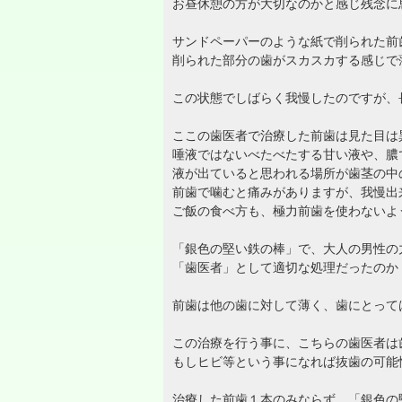
お昼休憩の方が大切なのかと感じ残念に
サンドペーパーのような紙で削られた前
削られた部分の歯がスカスカする感じで
この状態でしばらく我慢したのですが、
ここの歯医者で治療した前歯は見た目は
唾液ではないべたべたする甘い液や、膿
液が出ていると思われる場所が歯茎の中
前歯で噛むと痛みがありますが、我慢出
ご飯の食べ方も、極力前歯を使わないよ
「銀色の堅い鉄の棒」で、大人の男性の
「歯医者」として適切な処理だったのか
前歯は他の歯に対して薄く、歯にとって
この治療を行う事に、こちらの歯医者は
もしヒビ等という事になれば抜歯の可能
治療した前歯１本のみならず、「銀色の