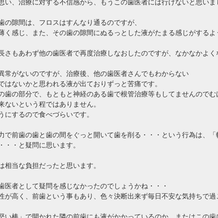
思い、治療に対する不信感から、もうこの歯医者には行けないと思いま
歯の隙間は、フロスはすんなり通るのですが、
薄く感じ、また、その歯の隙間にぬるっとした液がたまる感じがするよ
長さもあわず他の歯医者で再度治療しなおしたのですが、なかなかよく
異常がないのですが、治療後、他の歯医者さんでもわからない
ではないかと思われる液が出ておりずっと苦痛です。
の歯の部分で、もともと神経のある歯で根管治療等もしてませんのでむ
来ないという程ではありません。
うにするので食べづらいです。
力で前歯の歯と歯の間をぐっと開いて歯を削る・・・という行為は、「
・・・と疑問に思います。
は相当な負担だったと思います。
歯医者として疑問を感じなかったのでしょうかね・・・
性が高く、前歯という事もあり、色々決断出来ず毎日不安な気持ちで過
堅い棒」で開かれた隣の前歯にも液がかかっているのか、またはこの歯