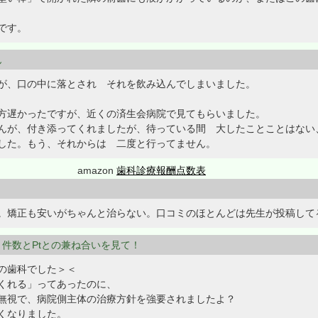
です。
ん
が、口の中に落とされ それを飲み込んでしまいました。
方遅かったですが、近くの済生会病院で見てもらいました。
んが、付き添ってくれましたが、待っている間 大したことことはない
した。もう、それからは 二度と行ってません。
amazon
歯科診療報酬点数表
。矯正も安いがちゃんと治らない。口コミのほとんどは先生が投稿して
ミより件数とPtとの兼ね合いを見て！
の歯科でした＞＜
くれる」ってあったのに、
無視で、病院側主体の治療方針を強要されましたよ？
くなりました。