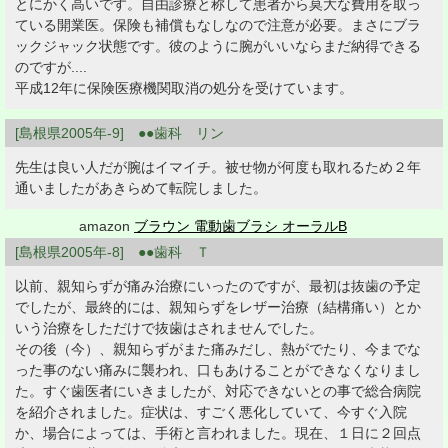
とにかく高いです。自由診療と称して患者から莫大な費用を取っ
ている開業医。保険も補償もなしなので注意が必要。まさにブラ
ックジャック状態です。彼のように腕がいいならまだ納得できる
のですが....
平成12年に保険医療機関取消の処分を受けています。
[島根県2005年-9] ●●歯科 リン
先生は良い人だが腕はイマイチ。被せ物が何度も取れるため２年
通いましたがあきらめて転院しました。
amazon
ブラウン 電動歯ブラシ オーラルB
[島根県2005年-8] ●●歯科 Ｔ
以前、親知らずが痛み治療にいったのですが、最初は抜歯の予定
でしたが、最終的には、親知らずをレザー治療（結構痛い）とか
いう治療をしただけで抜歯はされませんでした。
その後（今）、親知らずがまた痛みだし、熱がでたり、今までな
った事のない痛みに襲われ、口もあけることができなくなりまし
た。すぐ歯医者にいきましたが、対応できないとの事で総合病院
を紹介されました。症状は、すごく悪化していて、今すぐ入院
か、場合によっては、手術と言われました。現在、１日に２回点