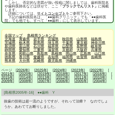
しかし、否定的な意図が強い投稿に関しましては、歯科医院名
や歯科医師名などは伏せて、ここ
「ブラックでんリスト」
に掲載
します。
詳細については、
サイトコンセプト
をご参照下さい。
下記の歯科医院名は、「●●歯科クリニック」でも「●●歯科医
院」でも他でも、すべて「●●歯科」にして表示しています。
全国マップ
島根県ランキング
北海道
青森県
岩手県
宮城県
秋田県
山形県
福島県
茨城県
栃木県
群馬県
埼玉県
千葉県
東京都
神奈川県
新潟県
富山県
石川県
福井県
山梨県
長野県
岐阜県
静岡県
愛知県
三重県
滋賀県
京都府
大阪府
兵庫県
奈良県
和歌山県
鳥取県
島根県
岡山県
広島県
山口県
徳島県
香川県
愛媛県
高知県
福岡県
佐賀県
長崎県
熊本県
大分県
宮崎県
鹿児島県
沖縄県
ページ [
2026年
] [
2025年
] [
2024年
] [
2023年
] [
2022年
] [
2021年
] [
2020年
] [
2019年
] [
2018年
] [
2017年
] [
2016年
] [
2015年
] [
2014年
] [
2013年
] [
2012年
] [
2011年
] [
2010年
] [
2009年
] [
2008年
] [
2007年
] [
2006年
] [
2005年
] [
2004年
]
[島根県2005年-16] ●●歯科 Y
抜歯の技術は超一流のようですが、それって治療？ なのでしょ
うか。あわててお断りしました。