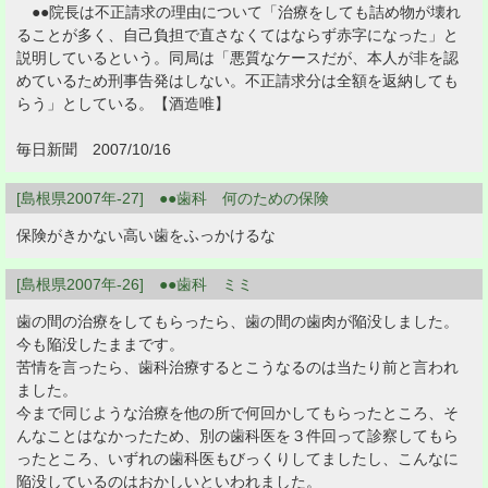
●●院長は不正請求の理由について「治療をしても詰め物が壊れ
ることが多く、自己負担で直さなくてはならず赤字になった」と
説明しているという。同局は「悪質なケースだが、本人が非を認
めているため刑事告発はしない。不正請求分は全額を返納しても
らう」としている。【酒造唯】
毎日新聞 2007/10/16
[島根県2007年-27] ●●歯科 何のための保険
保険がきかない高い歯をふっかけるな
[島根県2007年-26] ●●歯科 ミミ
歯の間の治療をしてもらったら、歯の間の歯肉が陥没しました。
今も陥没したままです。
苦情を言ったら、歯科治療するとこうなるのは当たり前と言われ
ました。
今まで同じような治療を他の所で何回かしてもらったところ、そ
んなことはなかったため、別の歯科医を３件回って診察してもら
ったところ、いずれの歯科医もびっくりしてましたし、こんなに
陥没しているのはおかしいといわれました。