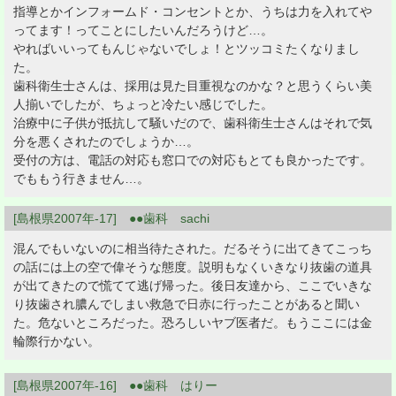
指導とかインフォームド・コンセントとか、うちは力を入れてや
ってます！ってことにしたいんだろうけど…。
やればいいってもんじゃないでしょ！とツッコミたくなりまし
た。
歯科衛生士さんは、採用は見た目重視なのかな？と思うくらい美
人揃いでしたが、ちょっと冷たい感じでした。
治療中に子供が抵抗して騒いだので、歯科衛生士さんはそれで気
分を悪くされたのでしょうか…。
受付の方は、電話の対応も窓口での対応もとても良かったです。
でももう行きません…。
[島根県2007年-17] ●●歯科 sachi
混んでもいないのに相当待たされた。だるそうに出てきてこっち
の話には上の空で偉そうな態度。説明もなくいきなり抜歯の道具
が出てきたので慌てて逃げ帰った。後日友達から、ここでいきな
り抜歯され膿んでしまい救急で日赤に行ったことがあると聞い
た。危ないところだった。恐ろしいヤブ医者だ。もうここには金
輪際行かない。
[島根県2007年-16] ●●歯科 はりー