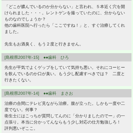
「どこが膿んでいるのか分からない」と言われ、５本近く穴を開
けられました・・・。レントゲンを撮っていたのに、分からない
ものなのでしょうか？
他の歯科医院へ行ったら「ここですね！」と、すぐ治療してくれ
ました。
先生もお酒臭く、もう２度と行きません。
[島根県2007年-15] ●●歯科 ひろ
先生が平気でよくゲップをしていて気持ち悪い。それにコーヒー
を飲んでいるのか口が臭い。もう少し配慮すべきでは？ 二度と
行きたくない。
[島根県2007年-14] ●●歯科 まさお
治療の合間にテレビ見ながら治療。腹が立った。しかも一度や二
度でない。何事？
衛生士にはこっちが質問してんのに「分かりましたのでー」の一
点張り。本当に分かってんならもう少し対応の仕方勉強しろ！
評判悪いぞここ。