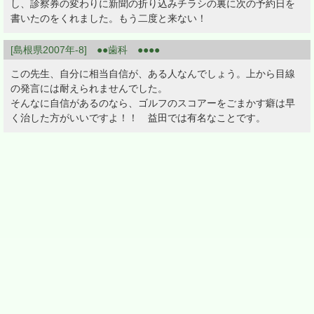
し、診察券の変わりに新聞の折り込みチラシの裏に次の予約日を
書いたのをくれました。もう二度と来ない！
[島根県2007年-8] ●●歯科 ●●●●
この先生、自分に相当自信が、ある人なんでしょう。上から目線
の発言には耐えられませんでした。
そんなに自信があるのなら、ゴルフのスコアーをごまかす癖は早
く治した方がいいですよ！！ 益田では有名なことです。