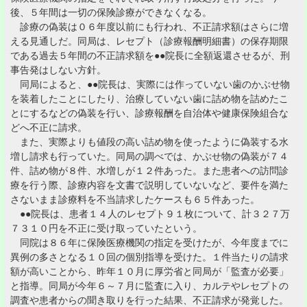
後、５年間は一切の保険診療ができなくなる。
診療の偽装は０６年度以前にも行われ、不正請求額はさらに増
える見通しだ。同局は、レセプト（診療報酬明細書）の保存期限
である過去５年間の不正請求額を●●院長に全額返還させるが、刑
事告発はしない方針。
同局によると、●●院長は、実際には作っていない歯のかぶせ物
を装着したことにしたり、治療していない歯に詰め物を詰めたこ
とにするなどの偽装を行い、診療報酬を自治体や健康保険組合な
どへ不正に請求。
また、実際よりも値段の高い詰め物を使ったように偽装する水
増し請求も行っていた。同局の調べでは、かぶせ物の偽装が７４
件、詰め物が８件、水増しが１２件あった。また患者への訪問診
療を行う際、診療内容を文書で説明していないなど、要件を満た
さないまま診療料を不当請求したケースも６５件あった。
●●院長は、患者１４人のレセプト９１枚について、計３２７万
７３１０円を不正に受け取っていたという。
同院は８６年に保険医療機関の指定を受けたが、今年度までに
異例の多さとなる１０回の個別指導を受けた。１件当たりの請求
額が高いことから、昨年１０月に厚労省と同局が「監査が必要」
と指導。同局が今年６～７月に監査に入り、カルテやレセプトの
調査や患者からの聞き取りを行った結果、不正請求が発覚した。