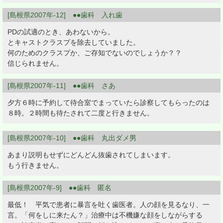
[島根県2007年-12] ●●歯科 入れ歯
PDの試適のとき、あわないから。
とキャストクラスプを除去していました。
何のためのクラスプか、ご存知でないのでしょうか？？
信じられません。
[島根県2007年-11] ●●歯科 さあ
夕方６時に予約して待合室でまっていたら診察してもらったのは
８時。２時間も待たされて二度と行きません。
[島根県2007年-10] ●●歯科 丸出ダメ男
あまり説明もせずにどんどん抜歯されてしまいます。
もう行きません。
[島根県2007年-9] ●●歯科 匿名
最低！ 平気で患者に暴言を吐く歯医者。人の顔を見るなり、一
言。「何をしに来たん？」治療中は不機嫌な顔をしながらする