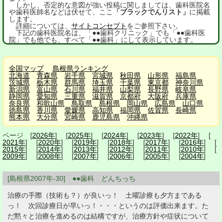
しかし、否定的な意図が強い投稿に関しましては、歯科医院名
や歯科医師名などは伏せて、ここ
「ブラックでんリスト」
に掲載
します。
詳細については、
サイトコンセプト
をご参照下さい。
下記の歯科医院名は、「●●歯科クリニック」でも「●●歯科医
院」でも他でも、すべて「●●歯科」にして表示しています。
全国マップ
島根県ランキング
北海道
青森県
岩手県
宮城県
秋田県
山形県
福島県
茨城県
栃木県
群馬県
埼玉県
千葉県
東京都
神奈川県
新潟県
富山県
石川県
福井県
山梨県
長野県
岐阜県
静岡県
愛知県
三重県
滋賀県
京都府
大阪府
兵庫県
奈良県
和歌山県
鳥取県
島根県
岡山県
広島県
山口県
徳島県
香川県
愛媛県
高知県
福岡県
佐賀県
長崎県
熊本県
大分県
宮崎県
鹿児島県
沖縄県
ページ [
2026年
] [
2025年
] [
2024年
] [
2023年
] [
2022年
] [
2021年
] [
2020年
] [
2019年
] [
2018年
] [
2017年
] [
2016年
] [
2015年
] [
2014年
] [
2013年
] [
2012年
] [
2011年
] [
2010年
] [
2009年
] [
2008年
] [
2007年
] [
2006年
] [
2005年
] [
2004年
]
[島根県2007年-30] ●●歯科 どんちっち
治療の手際（技術も？）が良いっ！ 土曜診療も夕方まである
っ！ 次回診療日が早いっ！・・・というのは評価出来ます。た
だ黙々と治療を進めるのは結構ですが、治療方針や症状について