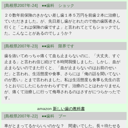
[島根県2007年-24] ●●歯科 ショック
２０数年前保険のきかない差し歯１本５万円を前歯２本に治療し
ていただきました。が、先日差し歯がとれたので他の歯医者さん
行くと「これは保険の歯ですよ」と言われてとてもショックでし
た。こんなことがあるのでしょうか？
[島根県2007年-23] ●●歯科 限界です
歯を抜いてめっちゃ痛くて血も止まらないのに、「大丈夫、すぐ
止まる」と言われ信じ続けて８時間我慢しました。しかし、血が
止まらないのでまた行くと、「血が止まらないのはお前のせい
だ」と言われ、生活態度や食事、さらには「俺の話を聞いてない
のが悪い」とまで言われました。私は生活態度も食事も先生の言
うとおりにしたにもかかわらずです。治療のことはわかりません
が、痛くて治療しに行って侮辱されるのはさすがにつらかったで
す。
amazon
新しい歯の教科書
[島根県2007年-22] ●●歯科 ブー
車がとまってるからいいのかな？ 間違いでした。長々待たせる