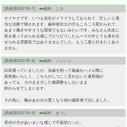
[島根県2007年-7] ●●歯科 ころ
サイヤクです。いつも先生がイライラしておられて、忙しいと適
当な治療で帰されます。歯科衛生士の方もころころ変わられて、
あまり働きやすそうな環境でもないみたいです。みなさん先生に
気を使っておられる感じでピリピリしたムードの中とても身を任
せられる雰囲気ではありませんでした。もう二度と行きたくあり
ません。
[島根県2007年-6] ●●歯科 ノンノン
以前通っていましたが、虫歯を削って義歯をハメル際に
面倒臭いらしく、こちらがしつこく言わないと違和感が
あっても、そのまま大した微調整もしないまま
終わらせてしまいます。
その為に、噛みあわせが悪くなり他の歯医者で治しました。
[島根県2007年-5] ●●歯科 まつこ
受付の方があいまいな感じで不親切だった。