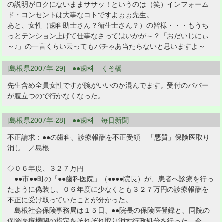
の説明がロクにないままササッ！というのは（笑）インフォーム
ド・コンセントは大事なコトですよぉぉ先生。
あと、女性（歯科助士さん？衛生士さん？）の皆様・・・もうち
っとテンション上げて仕事なさってはいかが～？「おだいじにぃ
～♪」の一言くらい云ってもバチゃあ当たらないと思いますよ～
[島根県2007年-29] ●●歯科 くそ橋
先生含め全員女性ですが腕がいいのか混んでます。受付のババー
が腹立つので行かなくなった。
[島根県2007年-28] ●●歯科 毎日新聞
不正請求：●●の歯科、診療報酬を不正受領 「悪質」保険医取り
消し ／島根
◇０６年度、３２７万円
●●市●●町の「●●歯科医院」（●●●●院長）が、患者へ診療を行っ
たように偽装し、０６年度に少なくとも３２７万円の診療報酬を
不正に受け取っていたことが分かった。
島根社会保険事務局は１５日、●●院長の保険医登録と、同院の
保険医療機関の指定をそれぞれ取り消す行政処分を行った。今