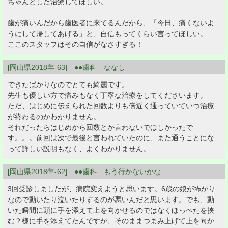
ちゃんとした治療してほしい。
歯が痛いんだから歯医者に来てるんだから、「今日、痛くないよ
うにして帰してあげる」と、自信もってくらい言ってほしい。
ここのスタッフはその自信がなさすぎる！
[岡山県2018年-63] ●●歯科 ななし
できたばかりなのでとても綺麗です。
先生も優しい方で痛みもなく丁寧な治療をしてくださいます。
ただ、はじめに伝えられた回数よりも倍近く通っていていつ治療
が終わるのかわかりません。
それだったらはじめから回数とか言わないでほしかったで
す。。。前回は次で最後と言われていたのに、また通うことにな
って詳しい説明もなく、よくわかりません。
[岡山県2018年-62] ●●歯科 もう行かないかな
3回受診しましたが、病院変えようと思います。6歳の娘が怖がり
なので動いたり泣いたりするのが悪いんだと思います。でも、動
いた瞬間に頭に手を添えて上を向かせるのではなくほっぺたを挟
む？様に手を添えてたんですが、そのままつまみ上げて上を向か