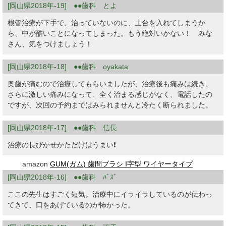
[岡山県2018年-19] ●●歯科 とよ
根管治療が下手で、治っていないのに、土台を入れてしまうか
ら、中が酷いことになってしまった。もう絶対いかない！ みな
さん、気をつけましょう！
[岡山県2018年-18] ●●歯科 oyakata
奥歯が痛むので治療してもらいましたが、治療後も痛みは続き、
さらに激しい痛みになって、全く治まる感じがなく、電話したの
ですが、次回の予約まではみられませんと冷たく断られました。
[岡山県2018年-17] ●●歯科 信長
治療の長びかせかただけはうまい❗
amazon
GUM(ガム) 歯間ブラシ I字型 ワイヤータイプ
[岡山県2018年-16] ●●歯科 ﾊﾞｽﾞ
ここの先生はすごく短気。治療中にイライラしているのが伝わっ
てきて、口をあげているのが怖かった。