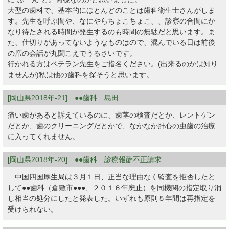
大型の歯科で、基本的にほとんどのことは歯科衛生士さんがしま
す。先生を呼ぶ間や、なにやらちょこちょこ、、診察の合間にか
なり待たされる時間が発生するのも時間の無駄だと思います。ま
た、仕切りがあってないようなものはので、混んでいる日は前後
の席の会話が丸聞こえでうるさいです。
行かれる方はベテラン先生をご指名ください。(出来るのかは知り
ませんが)私は他の歯科を探そうと思います。
[岡山県2018年-21] ●●歯科 島田
痛い歯があると訴えているのに、歯茎の検査だとか、レントゲン
だとか、歯のクリーニングだとかで、なかなか肝心の虫歯の治療
に入ってくれません。
[岡山県2018年-20] ●●歯科 診療報酬不正請求
中国四国厚生局は３月１日、正当な理由なく監査を拒否したと
して●●歯科（倉敷市●●●、２０１６年廃止）を同機関の指定取り消
し相当の処分にしたと発表した。いずれも原則５年間は再指定を
受けられない。