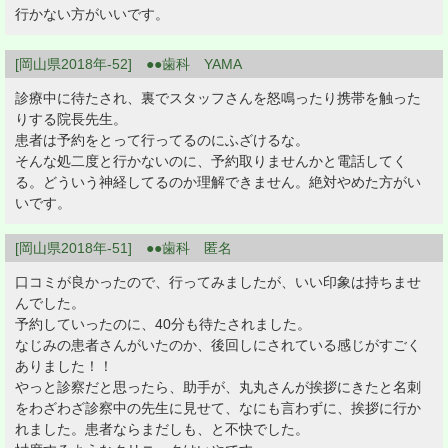
行かない方がいいです。
[岡山県2018年-52] ●●歯科 YAMA
診療中に待たされ、裏でスタッフさんを怒鳴ったり携帯を触った
りする院長先生。
患者は予約をとって行ってるのにふざけるな。
そんな処二度と行かないのに、予約取りませんかと電話してく
る。どういう神経してるのか理解できません。絶対やめた方がい
いです。
[岡山県2018年-51] ●●歯科 匿名
口コミが良かったので、行ってみましたが、いい印象は持ちませ
んでした。
予約していったのに、40分も待たされました。
なじみの患者さんがいたのか、後回しにされている感じがすごく
ありました！！
やっと診察だと思ったら、助手が、丸丸さんが挨拶にきたと名刺
をわざわざ診察中の先生に見せて、なにも言わずに、挨拶に行か
れました。患者ならまだしも、と不快でした。