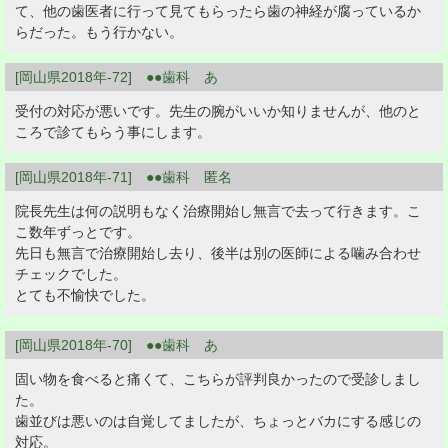
て、他の歯医者に行って見てもらったら歯の神経が腐っているか
らだった。もう行かない。
[岡山県2018年-72] ●●歯科 あ
受付の対応が悪いです。先生の腕がいいか知りませんが、他のと
ころで診てもらう事にします。
[岡山県2018年-71] ●●歯科 匿名
院長先生は何の説明もなく治療開始し無言で去って行きます。こ
こ数年ずっとです。
先日も無言で治療開始し去り、後半は別の医師による噛み合わせ
チェックでした。
とても不愉快でした。
[岡山県2018年-70] ●●歯科 あ
固い物を食べると痛くて、こちらが評判良かったので受診しまし
た。
歯並びは悪いのは自覚してましたが、ちょっとバカにする感じの
対応。