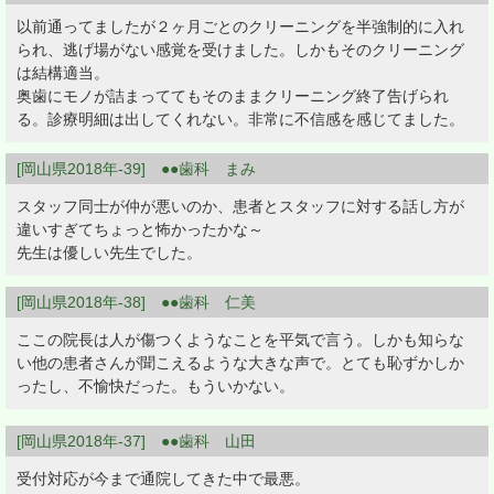
以前通ってましたが２ヶ月ごとのクリーニングを半強制的に入れ
られ、逃げ場がない感覚を受けました。しかもそのクリーニング
は結構適当。
奥歯にモノが詰まっててもそのままクリーニング終了告げられ
る。診療明細は出してくれない。非常に不信感を感じてました。
[岡山県2018年-39] ●●歯科 まみ
スタッフ同士が仲が悪いのか、患者とスタッフに対する話し方が
違いすぎてちょっと怖かったかな～
先生は優しい先生でした。
[岡山県2018年-38] ●●歯科 仁美
ここの院長は人が傷つくようなことを平気で言う。しかも知らな
い他の患者さんが聞こえるような大きな声で。とても恥ずかしか
ったし、不愉快だった。もういかない。
[岡山県2018年-37] ●●歯科 山田
受付対応が今まで通院してきた中で最悪。