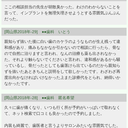
ここの相談担当の先生が胡散臭かった。わけのわからないことを
言って、インプラントを無理矢理させようとする雰囲気ぷんぷん
だった。
[岡山県2018年-29] ●●歯科 いとう
親知らず抜いた後に白い歯のカケラのようなものが生え残って違
和感があり、痛みもなかなか引かないので相談に行ったら、骨な
ので自然に治りますと言われ、なんの治療も薬も出されなかっ
た。それより触らないでくださいと言われ、違和感があるから騒
っているし、骨だったとしても歯茎けら出ているのだから親知ら
ずを抜いたあときちんと説明をして欲しかったです。わざわざ再
度出向かなければいけなかった上また診療代をとられ、納得いか
なかったです。
[岡山県2018年-28] ●●歯科 匿名希望
久々に歯が痛くなり、いつも行く所が予約がいっぱいで取れなく
て、ネット検索で口コミも良かったので予約しました。
内装も綺麗で、歯医者と言うよりサロンみたいな雰囲気でした。