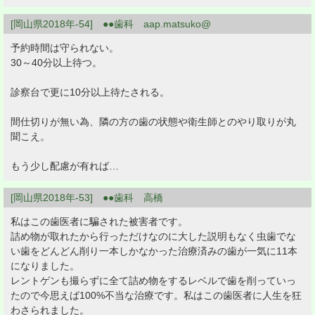
[岡山県2018年-54] ●●歯科 aap.matsuko@
予約時間は守られない。
30～40分以上待つ。
診察台で更に10分以上待たされる。
間仕切りが無い為、隣の方の歯の状態や衛生師とのやり取りが丸
聞こえ。
もう少し配慮が有れば…
[岡山県2018年-53] ●●歯科 高橋
私はこの歯医者に騙された被害者です。
詰め物が取れたから行っただけなのに大した説明もなく虫歯でな
い歯をどんどん削り一本しかなかった治療済みの歯が一気に11本
になりました。
レントゲンも撮らずに全て詰め物をするレベルで歯を削っていっ
たので今思えば100%不当な治療です。私はこの歯医者に人生を狂
わさられました。