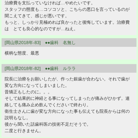
治療費を支払っていなければ…やめたいです。
スタッフの態度も…コソコソと、こちらの悪口を言っているのが
聞こえてきて、感じが悪いです。
もっと、しっかり見極めれば良かったと後悔しています。治療費
は とても良心的なのですが…ねえ。
[岡山県2018年-83] ●●歯科 名無し
横柄な態度、最悪
[岡山県2018年-82] ●●歯科 ルララ
院長に治療をお願いしたが、作った銀歯が合わない。それで歯が
変な方向になってしまいました。
昔矯正もしたのに。。。
そして結果的に神経とる事になってしまったが痛みがひかず。連
絡しても痛み止め飲んでくださいで終わり。
衛生士さんに歯が変な方向になった事も伝えても院長からは何の
説明もなし。
後から聞いた話歯科医の技術不足だそうで。
二度と行きません。