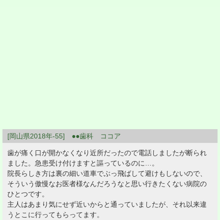
[岡山県2018年-55] ●●歯科 ココア
歯が痛く口が開かなくなり近所だったので電話しましたが断られ
ました。急患受け付けますと謳っているのに…。
院長らしき方は裏の細い道車でぶっ飛ばして避けもしないので、
そういう傲慢なお医者様なんだろうなと思い行きたくない病院の
ひとつです。
主人はあまり気にせず近いからと通っていましたが、それ以来違
うとこに行ってもらってます。