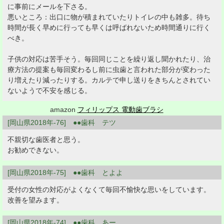
に事前にメールを下さる。
悪いところ：出口に物が積まれていたりトイレの中も雑多。待ち
時間が長く早めに行っても早くは呼ばれないため時間通りに行く
べき。
子供の対応は苦手そう。毎回同じことを繰り返し聞かれたり、治
療方法の提案も毎回変わるし前に虫歯と言われた部分が変わった
り増えたり減ったりする。カルテで申し送りをきちんとされてい
ないようで不安を感じる。
amazon
フィリップス 電動歯ブラシ
[岡山県2018年-76] ●●歯科 テツ
不親切な歯医者と思う。
お勧めできない。
[岡山県2018年-75] ●●歯科 とよよ
受付の女性の対応がよくなくて毎回不愉快な思いをしています。
改善を望みます。
[岡山県2018年-74] ●●歯科 あー