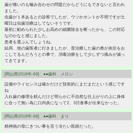
歯が痛いのも噛み合わせの問題だからどうにもできないと言われ
ました。
虫歯が１本あるとの診察でしたが、ウソかホントか不明ですが土
曜日は虫歯治療はしてないそうです。
最初に勧められた少しお高めの細菌除去を断ったから、この対応
なのかなと感じました。
患者を選ぶんでしょうね。
結局、他の歯医者に行きましたが、昔治療した歯の奥が炎症をお
こしてるんだろうとの事で、消毒治療をして少しずつ痛みが減っ
てきてます。
[岡山県2018年-69] ●●歯科 メロン
設備やライセンスは確かだけど技術的にまだまだという感じです
ね
入れ歯の修理を頼んだけど明らかに不自然な仕上がりの上に身体
に合って無い為に口内炎になって2、3日食事が出来なかった。
[岡山県2018年-68] ●●歯科 まり
精神病の母にきつい事を言う冷たい医師だった。