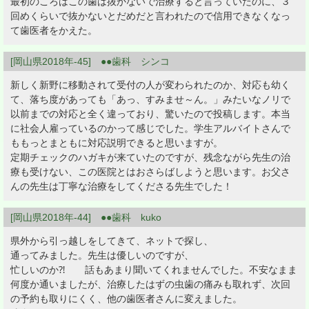
最初のころはこの歯は抜かないで治療すると言っていたのに、３
回めくらいで抜かないとだめだと言われたので信用できなくなっ
て歯医者をかえた。
[岡山県2018年-45] ●●歯科 シンコ
新しく新野に移動されて受付の人が変わられたのか、対応も幼く
て、落ち度があっても「あっ、すみませ～ん。」みたいなノリで
以前までの対応と全く違っており、驚いたので投稿します。本当
に社会人雇っているのかって感じでした。学生アルバイトさんで
ももっとまともに対応説明できると思いますが。
定期チェックのハガキが来ていたのですが、残念ながら先生の治
療も受けない、この医院とはおさらばしようと思います。お父さ
んの先生は丁寧な治療をしてくださる先生でした！
[岡山県2018年-44] ●●歯科 kuko
県外から引っ越しをしてきて、ネットで探し、
通ってみました。先生は優しいのですが、
忙しいのか⁈ 話もあまり聞いてくれませんでした。不安なまま
何度か通いましたが、治療したはずの虫歯の痛みも取れず、次回
の予約も取りにくく、他の歯医者さんに変えました。