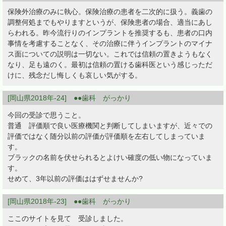
保険外治療のみに執心。保険治療の患者を二次的に扱う。義歯の
調整何処までもやりますというが、保険患者の場合、適当にあし
らわれる。昨今流行りのインプラントを推奨するも、患者の口内
事情を考慮することなく、その治療に伴うインプラントのマイナ
ス面についての説明は一切ない。これでは信頼の置きようもなく
なり、足も遠のく。最初は信頼の置ける歯科医という感じっただ
けに、残念だし悔しくも哀しい気がする。
[岡山県2018年-24] ●●歯科 がっかり
今回の受診で思うこと。
普通 評価順で良い医療機関と判断してしまいますが、近々での
評価ではなく随分以前の評価が評価順を左右してしまっていま
す。
ブラックの名前を伏せられるとよけい確度の低い物になっていま
す。
せめて、3年以前の評価ははずせませんか?
[岡山県2018年-23] ●●歯科 がっかり
ここのサイトを見て 受診しました。