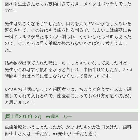
歯科衛生士さんたちも技術はさておき、メイクはバッチリでした
ので…
先生は気さくな感じでしたが、口内を見てヤバいかもしんないを
連発されて、その後はもう歯を削る削るで、しまいには歯茎にも
一瞬ドリル？が当たるぐらい削られ、うがいしたら出血もあった
ので、そこからは早く治療が終わらないかとばかり考えてまし
た。
詰め物が出来て入れた時に、ちょっときついなって思ったけど、
先生がこれはすぐ慣れるからと言われ、半信半疑でしたが、2・3
時間もすれば本当に気にならなくなって良かったです。
いつもお世話になってる歯医者では、ちょうど合うサイズまで調
整してくれて入れるので、歯医者によってもやり方が違うのだな
と思いました！
[岡山県2018年-27] ●●歯科 ひー
虫歯治療ということだったが、かぶせたものが当日欠けた。歯科
衛生士さんは上手だが、●●先生が下手だと思う。