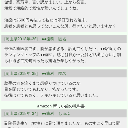
傲慢、高飛車、言い訳がましい。上から発言。
短気で短絡的で気性が荒いんでしょうね。
治療は2500円も払って被せは即日取れる始末。
患者を患者とも思ってないこんな所、行きたいと思いますか？
[岡山県2018年-36] ●●歯科 匿名
最低の歯医者です。腕が悪すぎる。訴えてやりたい。●●駅近くの
ランキングトップの●●歯科。感じは良かったけど話通じないし削
られ過ぎて文句言ったら施術放棄しやがった。
[岡山県2018年-35] ●●歯科 匿名
助手の方を泣くまで怒鳴りつけているのが
目を閉じていてもわかり、怖かったです。
技術はとても良く、テキパキしていると思いました。
amazon
新しい歯の教科書
[岡山県2018年-34] ●●歯科 しゅふ
副院長先生？（女性）に見て頂きましたが、ものすごく早口で聞