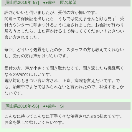
[岡山県2018年-57] ●●歯科 匿名希望
評判がいいと伺いましたが、受付の方が怖いです。
間違って保険証を出したら、うちでは使えませんと顔も見ず、受
付カウンターに叩きつけるように返されました。お会計が終わり
帰ろうとしたら、また声かけるまで待っててください！ときつい
言い方されました。
毎回、どういう処置をしたのか、スタッフの方も教えてくれない
し、受付の方は声かけづらいです。
受付の方、声が小さくて聞き取れなくて、聞き返したら機嫌悪く
なるのやめてほしいです。
電話対応もきつい言い方され、正直、病院を変えたいです。で
も、治療中でよそではみられないと言われたので、我慢するしか
ないです。
[岡山県2018年-56] ●●歯科 Si
こんなに待ってこんなに下手くそな治療されたのは初めてです。
お金を返して欲しいくらいです。