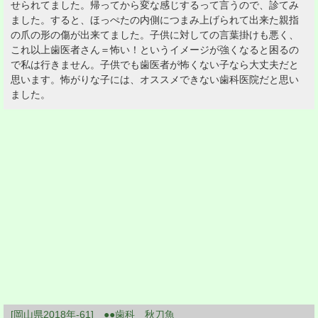
せられてました。帰ってから変な感じするって言うので、診てみ
ました。すると、ほっぺたの内側につまみ上げられて出来た親指
の爪の形の傷が出来てました。子供に対しての言葉掛けも悪く、
これ以上歯医者さん＝怖い！というイメージが強くなると困るの
で私は行きません。子供でも歯医者が怖くない子なら大丈夫だと
思います。怖がりな子には、オススメできない歯科医院だと思い
ました。
[岡山県2018年-61] ●●歯科 秋刀魚