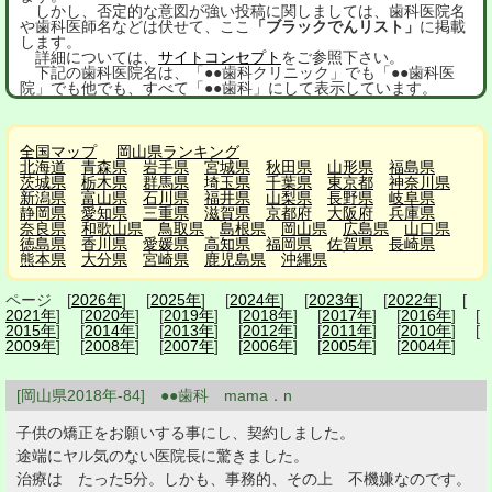
しかし、否定的な意図が強い投稿に関しましては、歯科医院名
や歯科医師名などは伏せて、ここ
「ブラックでんリスト」
に掲載
します。
詳細については、
サイトコンセプト
をご参照下さい。
下記の歯科医院名は、「●●歯科クリニック」でも「●●歯科医
院」でも他でも、すべて「●●歯科」にして表示しています。
全国マップ
岡山県ランキング
北海道
青森県
岩手県
宮城県
秋田県
山形県
福島県
茨城県
栃木県
群馬県
埼玉県
千葉県
東京都
神奈川県
新潟県
富山県
石川県
福井県
山梨県
長野県
岐阜県
静岡県
愛知県
三重県
滋賀県
京都府
大阪府
兵庫県
奈良県
和歌山県
鳥取県
島根県
岡山県
広島県
山口県
徳島県
香川県
愛媛県
高知県
福岡県
佐賀県
長崎県
熊本県
大分県
宮崎県
鹿児島県
沖縄県
ページ [
2026年
] [
2025年
] [
2024年
] [
2023年
] [
2022年
] [
2021年
] [
2020年
] [
2019年
] [
2018年
] [
2017年
] [
2016年
] [
2015年
] [
2014年
] [
2013年
] [
2012年
] [
2011年
] [
2010年
] [
2009年
] [
2008年
] [
2007年
] [
2006年
] [
2005年
] [
2004年
]
[岡山県2018年-84] ●●歯科 mama．n
子供の矯正をお願いする事にし、契約しました。
途端にヤル気のない医院長に驚きました。
治療は たった5分。しかも、事務的、その上 不機嫌なのです。