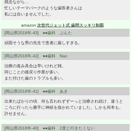
残念ながら…
忙しいテーマパークのような歯医者さんは
私には合いませんでした。
amazon
次世代ジェット式 歯間スッキリ制覇
[岡山県2018年-43] ●●歯科 ぶんた
頑固そうな男の先生で患者に厳しすぎる。
[岡山県2018年-42] ●●歯科 Nao
治療の進み具合は早いけれど雑。
同じことの後戻り作業が多い。
また付けた歯のトラブルも多い。
[岡山県2018年-41] ●●歯科 あき
出来たばかりの頃、何も言われずずーっと治療され続け、違うと
ころに行ったら勝手に神経を抜かれていました。しかも何本も。
許せません。
[岡山県2018年-40] ●●歯科 2度と行きたくない