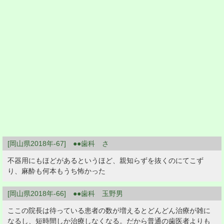
[岡山県2018年-67] ●●歯科 さ
不器用にもほどがあるというほど、親知らずを抜くのにてこず
り、麻酔も何本もうち怖かった
[岡山県2018年-66] ●●歯科 玉野男
ここの院長は待っている患者の数が増えるとどんどん治療が雑に
なるし、短時間しか治療しなくなる。だから普通の歯医者よりも