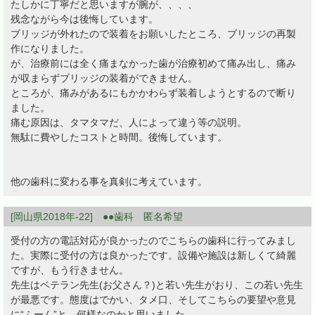
たしかに丁寧だと思いますが腕が、、、、
残念ながら今は後悔しています。
ブリッジが外れたので装着をお願いしたところ、ブリッジの再製
作になりました。
が、治療前には全く痛まなかった歯が治療初めて痛み出し、痛み
が収まらずブリッジの装着ができません。
ところが、痛みがあるにもかかわらず装着しようとするので断り
ました。
痛む原因は、タマタマだ、人によって違う等の説明。
無駄に費やしたコストと時間。後悔しています。
他の歯科に変わる事を真剣に考えています。
[岡山県2018年-22] ●●歯科 匿名希望
受付の方の電話対応が良かったのでこちらの歯科に行ってみまし
た。実際に受付の方は良かったです。設備や施設は新しくて綺麗
ですが、もう行きません。
先生はベテラン先生(お父さん？)と若い先生がおり、この若い先生
が最悪です。態度はでかい、タメ口、そしてこちらの要望や意見
に“ふーん”と。何様なのかと思いました。