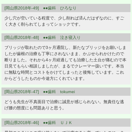
[岡山県2018年-49] ●●歯科 ひろなり
少し穴が空いている程度で、少し削れば済んだはずなのに、すご
く大きく削られてしまってショックです。
[岡山県2018年-48] ●●歯科 泣き寝入り
ブリッジが取れたので3ヶ月通院し、新たなブリッジをお願いしま
したが歯根の治療も丁寧にされないまま、かぶせられかけたので
断りました。それから4ヶ月経過しても治療した土台が痛むので本
日見てもらい相談しましたが、まるでクレーマー扱いです。本当
に無駄な時間とコストをかけてしまったと後悔しています。これ
からどうしたものか今途方にくれています。
[岡山県2018年-47] ●●歯科 tokumei
どうも先生が不真面目で治療に誠意が感じられない。無責任な逃
げ腰の態度にも問題ありと思う。
[岡山県2018年-46] ●●歯科 ＵＪＫ