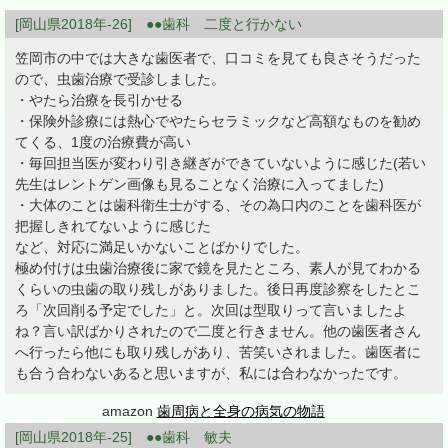
[岡山県2018年-26] ●●歯科 二度と行かない
笠岡市の中では大きな歯医者で、口コミを見ても良さそうだった
ので、虫歯治療で受診しました。
・やたら治療を長引かせる
・保険外診療には熱心でやたらセラミックなど高額なものを勧め
てくる、1度の治療費が高い
・毎回担当医が変わり引き継ぎができていないように感じた(若い
先生はレントゲン画像も見ることなく治療に入ってました)
・大体のことは歯科衛生士がする、その為口内のことを歯科医が
把握しきれてないように感じた
など、対応に満足いかないことばかりでした。
極め付けは虫歯治療後に家で鏡を見たところ、素人が見てわかる
くらいの虫歯の取り残しがありました。後日再度診察をしたとこ
ろ「次回削る予定でした」と。次回は型取りって言いましたよ
ね？言い訳ばかりされたので二度と行きません。他の歯医者さん
へ行ったら他にも取り残しがあり、苦笑いされました。歯医者に
も合う合わないあると思いますが、私には合わなかったです。
amazon
歯周病と全身の病気の物語
[岡山県2018年-25] ●●歯科 敏夫