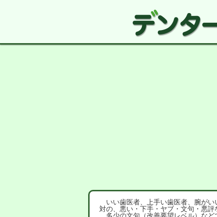
いい歯医者、上手い歯医者、腕がいい
対の、悪い・下手・ヤブ・文句・悪評
多少の文句（改善要望レベル）など