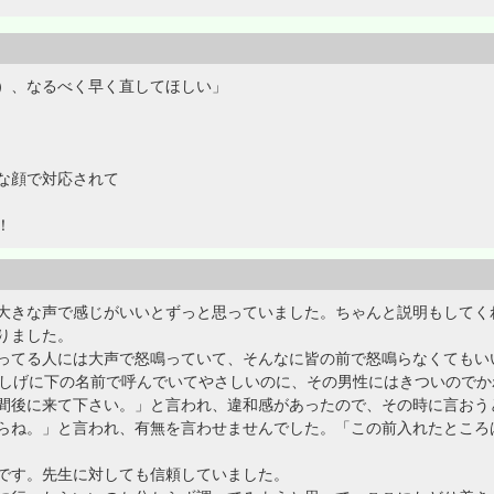
）、なるべく早く直してほしい」
な顔で対応されて
！
大きな声で感じがいいとずっと思っていました。ちゃんと説明もしてく
りました。
てる人には大声で怒鳴っていて、そんなに皆の前で怒鳴らなくてもい
親しげに下の名前で呼んでいてやさしいのに、その男性にはきついのでか
後に来て下さい。」と言われ、違和感があったので、その時に言おう
らね。」と言われ、有無を言わせませんでした。「この前入れたところ
です。先生に対しても信頼していました。