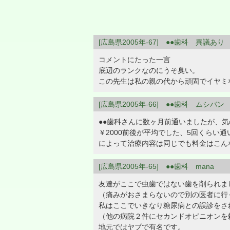
[広島県2005年-67] ●●歯科 異議あり
コメントにたった一言
底辺のランクなのにうそ臭い。
この先生は私の親の代から頑固でイヤミ
[広島県2005年-66] ●●歯科 ムシバン
●●歯科さんに数ヶ月前通いましたが、
￥2000前後が平均でした、5回くらい
によって治療内容は同じでも料金はこん
[広島県2005年-65] ●●歯科 mana
友達がここで虫歯ではない歯を削られま
（痛みがおさまらないので別の医者に行
私はここでいきなり糖尿病との誤診をさ
（他の病院２件にセカンドオピニオンを
地元ではヤブで有名です。