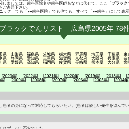
関しましては、歯科医院名や歯科医師名などは伏せて、ここ
「ブラック
をご参照下さい。
ニック」でも「●●歯科医院」でも他でも、すべて「●●歯科」にして表
ブラックでんリスト 広島県2005年 78
田県
山形県
福島県
茨城県
栃木県
群馬県
埼玉県
千葉県
東
阜県
静岡県
愛知県
三重県
滋賀県
京都府
大阪府
兵庫県
奈
川県
愛媛県
高知県
福岡県
佐賀県
長崎県
熊本県
大分県
宮
 [
2023年
] [
2022年
] [
2021年
] [
2020年
] [
2019年
] [
2018年
] [
0年
] [
2009年
] [
2008年
] [
2007年
] [
2006年
] [
2005年
] [
2004年
し患者の身になって対応してもらいたい。(患者は優しい先生を望んでい
くれず、少し不安でした。