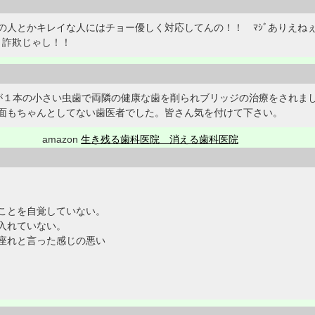
人とかキレイな人にはチョー優しく対応してんの！！ ﾏｼﾞありえねぇ
 詐欺じゃし！！
が１本の小さい虫歯で両隣の健康な歯を削られブリッジの治療をされま
面もちゃんとしてない歯医者でした。皆さん気を付けて下さい。
amazon
生き残る歯科医院 消える歯科医院
ことを自覚していない。
入れていない。
座れと言った感じの悪い