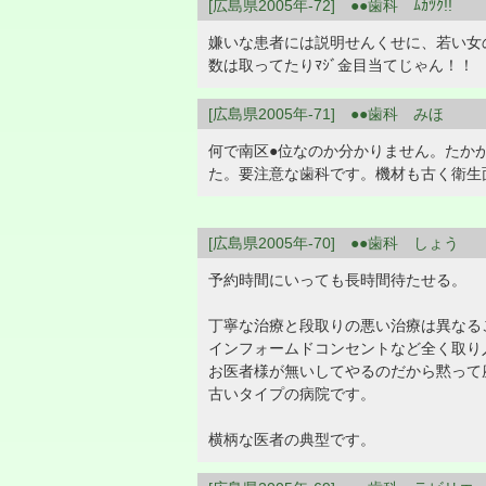
[広島県2005年-72] ●●歯科 ﾑｶﾂｸ!!
嫌いな患者には説明せんくせに、若い女の
数は取ってたりﾏｼﾞ金目当てじゃん！！
[広島県2005年-71] ●●歯科 みほ
何で南区●位なのか分かりません。たか
た。要注意な歯科です。機材も古く衛生
[広島県2005年-70] ●●歯科 しょう
予約時間にいっても長時間待たせる。
丁寧な治療と段取りの悪い治療は異なる
インフォームドコンセントなど全く取り
お医者様が無いしてやるのだから黙って
古いタイプの病院です。
横柄な医者の典型です。