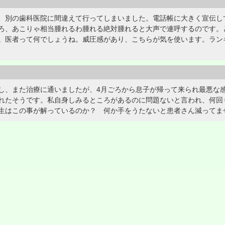
、別の歯科医院に間違えて行ってしまいました。電話帳に大きく宣伝し
ろ、あこりゃ相当腫れるわ腫れる絶対腫れると大声で連呼するのです。
。医者って何でしょうね。威圧感があり、こちらが気を使います。ラン
し、また治療に通いましたが、4月ごろから息子が帰って来られ最悪な
れたそうです。私自身しみるところがあるのに問題ないと言われ、何回
生はこの事が解っているのか？ 何か手をうたないと患者さん減ってま