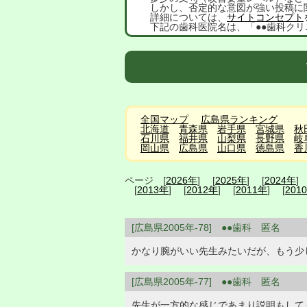
しかし、否定的な意図が強い投稿に
詳細については、
サイトコンセプト
下記の歯科医院名は、「●●歯科クリ
全国マップ
広島県ランキング
北海道
青森県
岩手県
宮城県
秋
石川県
福井県
山梨県
長野県
岐
岡山県
広島県
山口県
徳島県
香
ページ [
2026年
] [
2025年
] [
2024年
]
[
2013年
] [
2012年
] [
2011年
] [
201
[広島県2005年-78] ●●歯科 匿名
かなり腕がいい先生みたいだが、もう少
[広島県2005年-77] ●●歯科 匿名
先生が一方的な感じであまり説明もして