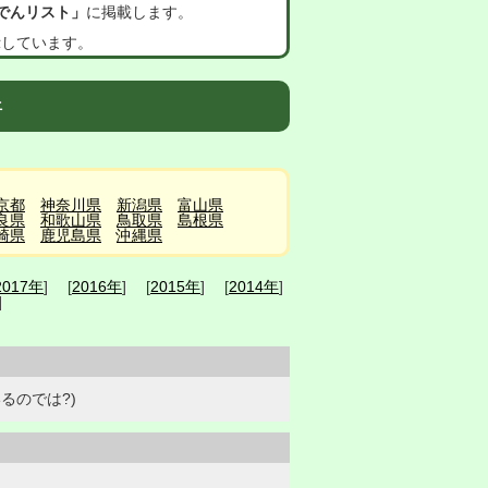
でんリスト」
に掲載します。
示しています。
件
京都
神奈川県
新潟県
富山県
良県
和歌山県
鳥取県
島根県
崎県
鹿児島県
沖縄県
2017年
] [
2016年
] [
2015年
] [
2014年
]
]
るのでは?)