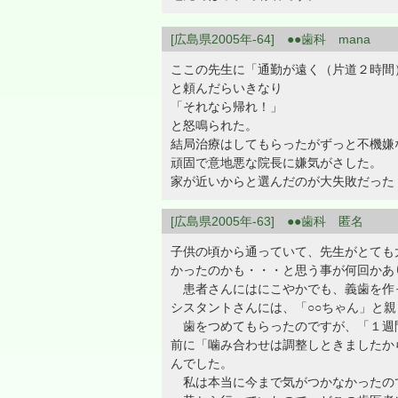
[広島県2005年-64] ●●歯科 mana
ここの先生に「通勤が遠く（片道２時間
と頼んだらいきなり
「それなら帰れ！」
と怒鳴られた。
結局治療はしてもらったがずっと不機嫌
頑固で意地悪な院長に嫌気がさした。
家が近いからと選んだのが大失敗だった
[広島県2005年-63] ●●歯科 匿名
子供の頃から通っていて、先生がとても
かったのかも・・・と思う事が何回かあ
患者さんにはにこやかでも、義歯を作っ
シスタントさんには、「○○ちゃん」と
歯をつめてもらったのですが、「１週間
前に「噛み合わせは調整しときましたか
んでした。
私は本当に今まで気がつかなかったの