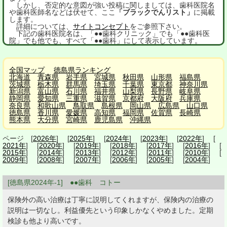
しかし、否定的な意図が強い投稿に関しましては、歯科医院名
や歯科医師名などは伏せて、ここ
「ブラックでんリスト」
に掲載
します。
詳細については、
サイトコンセプト
をご参照下さい。
下記の歯科医院名は、「●●歯科クリニック」でも「●●歯科医
院」でも他でも、すべて「●●歯科」にして表示しています。
全国マップ
徳島県ランキング
北海道
青森県
岩手県
宮城県
秋田県
山形県
福島県
茨城県
栃木県
群馬県
埼玉県
千葉県
東京都
神奈川県
新潟県
富山県
石川県
福井県
山梨県
長野県
岐阜県
静岡県
愛知県
三重県
滋賀県
京都府
大阪府
兵庫県
奈良県
和歌山県
鳥取県
島根県
岡山県
広島県
山口県
徳島県
香川県
愛媛県
高知県
福岡県
佐賀県
長崎県
熊本県
大分県
宮崎県
鹿児島県
沖縄県
ページ [
2026年
] [
2025年
] [
2024年
] [
2023年
] [
2022年
] [
2021年
] [
2020年
] [
2019年
] [
2018年
] [
2017年
] [
2016年
] [
2015年
] [
2014年
] [
2013年
] [
2012年
] [
2011年
] [
2010年
] [
2009年
] [
2008年
] [
2007年
] [
2006年
] [
2005年
] [
2004年
]
[徳島県2024年-1] ●●歯科 コトー
保険外の高い治療は丁寧に説明してくれますが、保険内の治療の
説明は一切なし。利益優先という印象しかなくやめました。定期
検診も他より高いです。