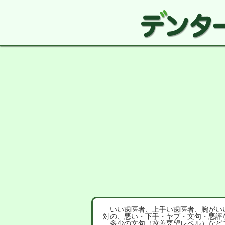
いい歯医者、上手い歯医者、腕がいい
対の、悪い・下手・ヤブ・文句・悪評
多少の文句（改善要望レベル）など