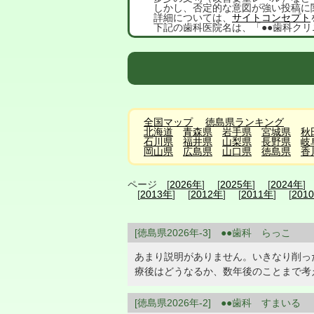
しかし、否定的な意図が強い投稿に
詳細については、
サイトコンセプト
下記の歯科医院名は、「●●歯科クリ
全国マップ
徳島県ランキング
北海道
青森県
岩手県
宮城県
秋
石川県
福井県
山梨県
長野県
岐
岡山県
広島県
山口県
徳島県
香
ページ [
2026年
] [
2025年
] [
2024年
]
[
2013年
] [
2012年
] [
2011年
] [
201
[徳島県2026年-3] ●●歯科 らっこ
あまり説明がありません。いきなり削っ
療後はどうなるか、数年後のことまで考
[徳島県2026年-2] ●●歯科 すまいる