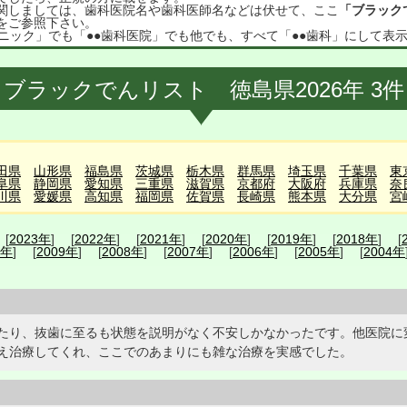
関しましては、歯科医院名や歯科医師名などは伏せて、ここ
「ブラック
をご参照下さい。
ニック」でも「●●歯科医院」でも他でも、すべて「●●歯科」にして表
ブラックでんリスト 徳島県2026年 3件
田県
山形県
福島県
茨城県
栃木県
群馬県
埼玉県
千葉県
東
阜県
静岡県
愛知県
三重県
滋賀県
京都府
大阪府
兵庫県
奈
川県
愛媛県
高知県
福岡県
佐賀県
長崎県
熊本県
大分県
宮
 [
2023年
] [
2022年
] [
2021年
] [
2020年
] [
2019年
] [
2018年
] [
0年
] [
2009年
] [
2008年
] [
2007年
] [
2006年
] [
2005年
] [
2004年
たり、抜歯に至るも状態を説明がなく不安しかなかったです。他医院に
え治療してくれ、ここでのあまりにも雑な治療を実感でした。