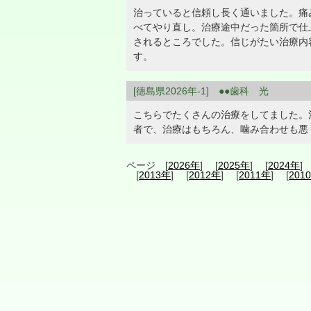
治っていると信頼し長く通いました。痛
べてやり直し。治療途中だった箇所で仕
されるところでした。信じがたい治療内
す。
[徳島県2026年-1] ●●歯科 光
こちらでたくさんの治療をしてました。
者で、治療はもちろん、噛み合わせも悪
ページ [
2026年
] [
2025年
] [
2024年
]
[
2013年
] [
2012年
] [
2011年
] [
201