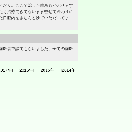
ており。ここで治した箇所もかぶせるす
たく治療できてないまま被せて終わりに
た口腔内をきちんと診ていただいてま
歯医者で診てもらいました、全ての歯医
2017年
] [
2016年
] [
2015年
] [
2014年
]
]