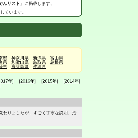
でんリスト」
に掲載します。
示しています。
京都
神奈川県
新潟県
富山県
良県
和歌山県
鳥取県
島根県
崎県
鹿児島県
沖縄県
2017年
] [
2016年
] [
2015年
] [
2014年
]
]
変わりましたが、すごく丁寧な説明、治