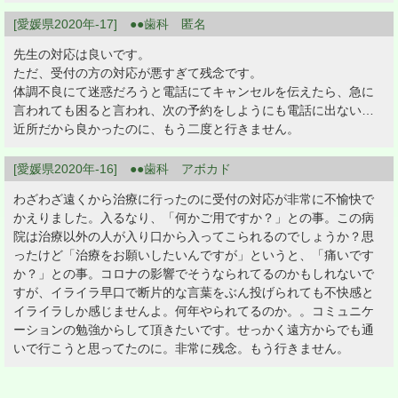
[愛媛県2020年-17] ●●歯科 匿名
先生の対応は良いです。
ただ、受付の方の対応が悪すぎて残念です。
体調不良にて迷惑だろうと電話にてキャンセルを伝えたら、急に
言われても困ると言われ、次の予約をしようにも電話に出ない…
近所だから良かったのに、もう二度と行きません。
[愛媛県2020年-16] ●●歯科 アボカド
わざわざ遠くから治療に行ったのに受付の対応が非常に不愉快で
かえりました。入るなり、「何かご用ですか？」との事。この病
院は治療以外の人が入り口から入ってこられるのでしょうか？思
ったけど「治療をお願いしたいんですが」というと、「痛いです
か？」との事。コロナの影響でそうなられてるのかもしれないで
すが、イライラ早口で断片的な言葉をぶん投げられても不快感と
イライラしか感じませんよ。何年やられてるのか。。コミュニケ
ーションの勉強からして頂きたいです。せっかく遠方からでも通
いで行こうと思ってたのに。非常に残念。もう行きません。