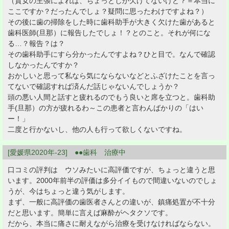
（貴女の主張によれば、ちょっとしか欠けてないけど？＝本当に
ここですか？だったんでしょ？疑問に思ったわけですよね？）
その後に歯の掃除をした時に歯科助手が大きく欠けた歯があると
歯科医師(旦那）に報告したでしょ！？とのこと。それが何にな
る…？報告？は？
その歯科助手にすら分かったんですよね？ひと目で。なんで確認
しなかったんですか？
おかしいと思って私なら気にならないなどとふざけたことを言っ
てないで確認すれば済んだ話じゃないんでしょうか？
頭の悪い人間と話すと疲れるのでもう良いと席を立つと。歯科助
手(旦那）の方が疲れるわ～この患者と言わんばかりの「はい
ー！」
二度と行かないし、他の人も行って欲しくないですね。
[愛媛県2020年-23] ●●歯科 治療中
口コミの評判は ウソみたいに高評価ですが、ちょっと違うと思
います。2000年前半の評価は多分イイもので間違いないのでしょ
うが、今はちょっと違う気がします。
まず、一般に高評価の歯医者さんとの違いが、鎮痛処置が不十分
だと思います。簡単に言えば麻酔がヘタクソです。
だから、本当に痛さに耐えながら治療を受けなければならない。