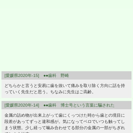
[愛媛県2020年-15] ●●歯科 野崎
どちらかと言うと安易に歯を抜いて痛みを取り除く方向に話を持
っていく先生だと思う。ちなみに先生はご高齢。
[愛媛県2020年-14] ●●歯科 博士号という言葉に騙された
金属の詰め物が出来上がって歯にくっつけた時から歯との境目に
段差があってずっと違和感が。気になってベロでいつも触ってし
まう状態。少し経って噛み合わせてる部分の金属の一部がちぎれ