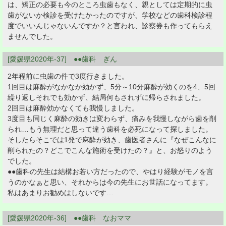
は、矯正の必要も今のところ虫歯もなく、親としては定期的に虫
歯がないか検診を受けたかったのですが、学校などの歯科検診程
度でいいんじゃないんですか？と言われ、診察券も作ってもらえ
ませんでした。
[愛媛県2020年-37] ●●歯科 ぎん
2年程前に虫歯の件で3度行きました。
1回目は麻酔がなかなか効かず、5分～10分麻酔が効くのを4、5回
繰り返しそれでも効かず、結局何もされずに帰らされました。
2回目は麻酔効かなくても我慢しました。
3度目も同じく麻酔の効きは変わらず、痛みを我慢しながら歯を削
られ…もう無理だと思って違う歯科を必死になって探しました。
そしたらそこでは1発で麻酔が効き、歯医者さんに『なぜこんなに
削られたの？どこでこんな施術を受けたの？』と、お怒りのよう
でした。
●●歯科の先生は結構お若い方だったので、やはり経験がモノを言
うのかなぁと思い、それからは今の先生にお世話になってます。
私はあまりお勧めはしないです…
[愛媛県2020年-36] ●●歯科 なおママ