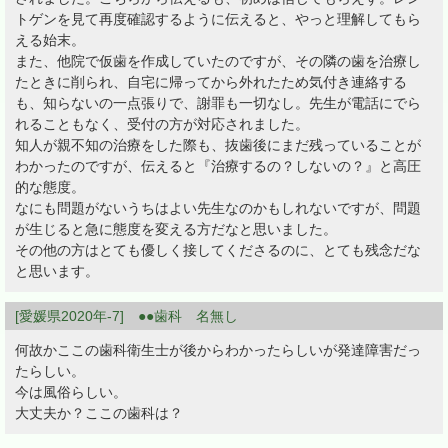
トゲンを見て再度確認するように伝えると、やっと理解してもら
える始末。
また、他院で仮歯を作成していたのですが、その隣の歯を治療し
たときに削られ、自宅に帰ってから外れたため気付き連絡する
も、知らないの一点張りで、謝罪も一切なし。先生が電話にでら
れることもなく、受付の方が対応されました。
知人が親不知の治療をした際も、抜歯後にまだ残っていることが
わかったのですが、伝えると『治療するの？しないの？』と高圧
的な態度。
なにも問題がないうちはよい先生なのかもしれないですが、問題
が生じると急に態度を変える方だなと思いました。
その他の方はとても優しく接してくださるのに、とても残念だな
と思います。
[愛媛県2020年-7] ●●歯科 名無し
何故かここの歯科衛生士が後からわかったらしいが発達障害だっ
たらしい。
今は風俗らしい。
大丈夫か？ここの歯科は？