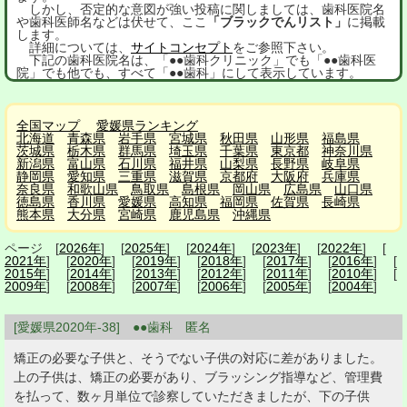
しかし、否定的な意図が強い投稿に関しましては、歯科医院名
や歯科医師名などは伏せて、ここ
「ブラックでんリスト」
に掲載
します。
詳細については、
サイトコンセプト
をご参照下さい。
下記の歯科医院名は、「●●歯科クリニック」でも「●●歯科医
院」でも他でも、すべて「●●歯科」にして表示しています。
全国マップ
愛媛県ランキング
北海道
青森県
岩手県
宮城県
秋田県
山形県
福島県
茨城県
栃木県
群馬県
埼玉県
千葉県
東京都
神奈川県
新潟県
富山県
石川県
福井県
山梨県
長野県
岐阜県
静岡県
愛知県
三重県
滋賀県
京都府
大阪府
兵庫県
奈良県
和歌山県
鳥取県
島根県
岡山県
広島県
山口県
徳島県
香川県
愛媛県
高知県
福岡県
佐賀県
長崎県
熊本県
大分県
宮崎県
鹿児島県
沖縄県
ページ [
2026年
] [
2025年
] [
2024年
] [
2023年
] [
2022年
] [
2021年
] [
2020年
] [
2019年
] [
2018年
] [
2017年
] [
2016年
] [
2015年
] [
2014年
] [
2013年
] [
2012年
] [
2011年
] [
2010年
] [
2009年
] [
2008年
] [
2007年
] [
2006年
] [
2005年
] [
2004年
]
[愛媛県2020年-38] ●●歯科 匿名
矯正の必要な子供と、そうでない子供の対応に差がありました。
上の子供は、矯正の必要があり、ブラッシング指導など、管理費
を払って、数ヶ月単位で診察していただきましたが、下の子供