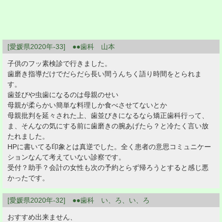
[愛媛県2020年-33] ●●歯科 山本
子供のフッ素検診で行きました。
歯磨き指導だけでだらだら長い間うんちく語り時間をとられま
す。
歯並びや虫歯になるのは母親のせい
母親が柔らかい簡単な料理しか食べさせてないとか
母親批判を延々された上、歯並びきになるなら矯正歯科行って、
ま、そんなの気にする前に歯磨きの腕あげたら？と冷たく言い放
たれました。
HPに書いてる印象とは真逆でした。全く患者の意思コミュニケー
ションなんて考えていない診察です。
受付？助手？会計の女性も次の予約とらず帰ろうとすると感じ悪
かったです。
[愛媛県2020年-32] ●●歯科 い、ろ、い、ろ
おすすめ出来ません、