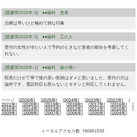
[愛媛県2020年-3] ●●歯科 患者
治療は早いけど極めて雑な印象
[愛媛県2020年-2] ●●歯科 乙の人
受付の女性が冷たい人で予約のときなど患者の都合を考慮してく
れない。
[愛媛県2020年-1] ●●歯科 歯が痛い
院長だけが丁寧で後の若い医師はダメと思いました、受付の方は
論外です、電話対応も怒らないとキチンと対応してくれません。
ページ [
2026年
] [
2025年
] [
2024年
] [
2023年
] [
2022年
] [
2021年
] [
2020年
] [
2019年
] [
2018年
] [
2017年
] [
2016年
] [
2015年
] [
2014年
] [
2013年
] [
2012年
] [
2011年
] [
2010年
] [
2009年
] [
2008年
] [
2007年
] [
2006年
] [
2005年
] [
2004年
]
トータルアクセス数: 760861539