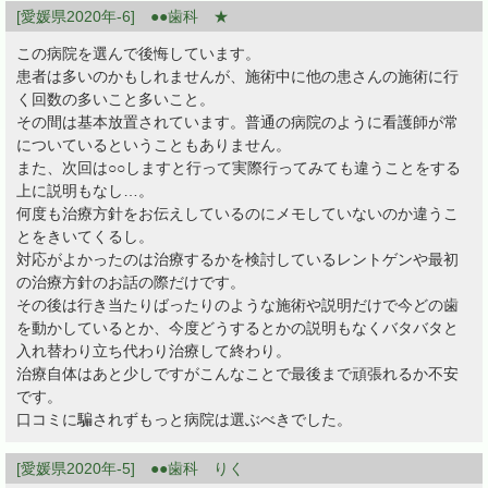
[愛媛県2020年-6] ●●歯科 ★
この病院を選んで後悔しています。
患者は多いのかもしれませんが、施術中に他の患さんの施術に行
く回数の多いこと多いこと。
その間は基本放置されています。普通の病院のように看護師が常
についているということもありません。
また、次回は○○しますと行って実際行ってみても違うことをする
上に説明もなし…。
何度も治療方針をお伝えしているのにメモしていないのか違うこ
とをきいてくるし。
対応がよかったのは治療するかを検討しているレントゲンや最初
の治療方針のお話の際だけです。
その後は行き当たりばったりのような施術や説明だけで今どの歯
を動かしているとか、今度どうするとかの説明もなくバタバタと
入れ替わり立ち代わり治療して終わり。
治療自体はあと少しですがこんなことで最後まで頑張れるか不安
です。
口コミに騙されずもっと病院は選ぶべきでした。
[愛媛県2020年-5] ●●歯科 りく