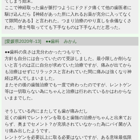
てしまう始末。
ここで神経取った歯が脈打つようにドクドク痛くて他の歯医者に
駆け込んだら【神経があった所に入れるお薬が充分に入ってなく
て隙間がある】と言われた。つまり治療のやり直しを余儀なくさ
れた。博士号取ってても下手なものは下手なんだと思った。
[愛媛県2020年-13] ●●歯科 みかん
●●歯科の良さは充分わかったつもりで、
方針も自分には合っていたのて受診しました。最小限しか削らな
いと言うのは正に自分が求めていた治療ですが、痛みが出てから
も治療はせずにリラックスと言われていた間に痛みは強くなり神
経は死んでしまいました。
またその後の歯髄治療でも一度で終わったのですが、レントゲン
等は一切取らない為にちゃんと治療は行われているかはわからな
いままでした。
そうしている内にまたしても歯が痛みだし
近くの歯科でレントゲンを取ると歯髄の治療がちゃんと出来てお
らず、奥までセメント？が充填されていなかった為にバイ菌が入
り痛み出したようです。
レントゲンを必要以上に取る必要はないですが、ある意味最低限