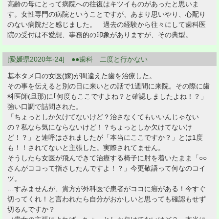
高齢の母にとって病院への往復はキツイものがあったと思いま
す。女性専門の病院ということですが、あまり思いやり、心配り
のない病院だと感じました。 過去の経験から往々にして歯科医
院の受付は不愛想、事務的の印象がありますが、その典型。
[愛媛県2020年-24] ●●歯科 二度と行かない
基本タメ口の女医(嫁)が間違えた歯を治療した。
その事を伝えると別の日に来いとの話で1週間に来院。その際に歯
科医師(旦那)に｢何度もここですよね？と確認しましたよね！？」
強い口調で詰問された。
「ちょっとしか欠けてないけど？治さなくてもいいんじゃない
の？私なら気にならないけど！？ちょっとしか欠けてないけ
ど！？」と連呼はされましたが「本当にここですか？」とは1度
も！！されてないと主張した。実際されてません。
そうしたら女医が飛んできて治療する椅子に肘を着いたまま「○○
さんがココって指さしたんですよ！？」今更敬語って何なのコイ
ツ。
…すみませんが、貴方が外科医で患者がココに癌がある！今すぐ
切ってくれ！と言われたら自分がおかしいと思っても確認もせず
切るんですか？