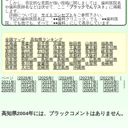
しかし、否定的な意図が強い投稿に関しましては、歯科医院名
や歯科医師名などは伏せて、ここ
「ブラックでんリスト」
に掲載
します。
詳細については、
サイトコンセプト
をご参照下さい。
下記の歯科医院名は、「●●歯科クリニック」でも「●●歯科医
院」でも他でも、すべて「●●歯科」にして表示しています。
全国マップ
高知県ランキング
北海道
青森県
岩手県
宮城県
秋田県
山形県
福島県
茨城県
栃木県
群馬県
埼玉県
千葉県
東京都
神奈川県
新潟県
富山県
石川県
福井県
山梨県
長野県
岐阜県
静岡県
愛知県
三重県
滋賀県
京都府
大阪府
兵庫県
奈良県
和歌山県
鳥取県
島根県
岡山県
広島県
山口県
徳島県
香川県
愛媛県
高知県
福岡県
佐賀県
長崎県
熊本県
大分県
宮崎県
鹿児島県
沖縄県
ページ [
2026年
] [
2025年
] [
2024年
] [
2023年
] [
2022年
] [
2021年
] [
2020年
] [
2019年
] [
2018年
] [
2017年
] [
2016年
] [
2015年
] [
2014年
] [
2013年
] [
2012年
] [
2011年
] [
2010年
] [
2009年
] [
2008年
] [
2007年
] [
2006年
] [
2005年
] [
2004年
]
高知県2004年には、ブラックコメントはありません。