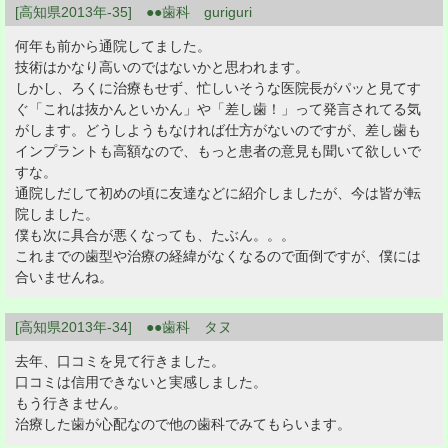
[高知県2013年-35] ●●歯科 guriguri
何年も前から通院してました。
技術はかなり高いのではないかと思われます。
しかし、ろくに治療もせず、忙しいそうな医院長がパッと見てす
ぐ「これは抜かんといかん」や「差し歯！」って発言されてる気
がします。どうしようもなければ仕方がないのですが、差し歯も
インプラントも高額なので、もっと患者の意見も聞いて欲しいで
すな。
通院しだして初めの頃に友達などに紹介しましたが、今は皆が転
院しました。
僕も次に具合が悪くなっても、たぶん。。。
これまでの歯型や治療の経緯がなくなるので面倒ですが、僕には
合いませんね。
[高知県2013年-34] ●●歯科 タヌ
去年、口コミを見て行きました。
口コミは信用できないと実感しました。
もう行きません。
治療した歯が心配なので他の歯科でみてもらいます。