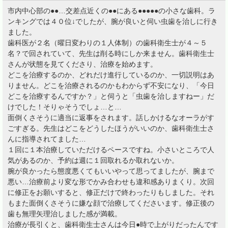
市内中心部の●●…交差点近くの●●にある●●●●●の小さな歯科。ラ
ンキングでは４０位↓でしたが、腕が良いと伺い虫歯を治しに行き
ました。
歯科医が２名（曜日変わりの１人体制）の歯科衛生士が４～５
名？で回されていて、先生は削る時にしか来ません。歯科衛生士
さんが状態を見てくださり、治療を始めます。
どこを治療するのか、どれだけ進行しているのか、一切説明はあ
りません。どこを治療されるのかもわからず不安になり、「今日
どこを治療するんですか？」と伺うと「虫歯を治しますねー」だ
けでした！そりゃそうでしょ…と…
面倒くさそうに適当に返事をされます。話しかけるなオーラがす
ごすぎる。先生はどこをどうしたほうがいいのか、歯科衛生士さ
んに指導されてました…
１回に１本治療していただけるペースですね。小さいところで人
気があるのか、予約は週に１回取れるか取れないか。
腕が良かったら態度悪くてもいいやって思ってましたが、腕まで
悪い…治療前より変な形でかみ合わせも違和感ありまくり。次回
に修正をお願いすると、修正だけで終わったりもしました。それ
もまた面倒くさそうに嫌な顔で治療してくださいます。修正後の
歯も無理矢理治しました感が満載。
治療が長引くと、歯科衛生士さんは今日●時で上がりだったんです