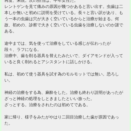
再度、来院。次の担当は、中年女性だ。
レントゲンを見て痛みの原因が幾つかあると言い出す。虫歯は二
本しか無いと初めに説明を受けている。長々と言い訳があり、も
う一本の虫歯は穴が大きく空いているからと治療が始まる。何
故、初めの、診察で大きく空いている虫歯を治療しないのか謎で
ある。
途中までは、気を使って治療をしている感じが伝わったが
段々、ラフになる。
治療中、歯を削る器具を替えたみたいで、ダイアモンドが入って
いると良く削れるとアシスタントに話しかける。
私は、初めて使う器具を試す為のモルモットでは無い。恐ろし
い。
神経の治療をする為、麻酔をした。治療も終わり説明があったが
ざっと神経の処理をしときましたといい放った。
ざっとする。治療をされたのは初めてである。
家に帰り、様子をみたがやはり二回目治療した歯が原因であっ
た。