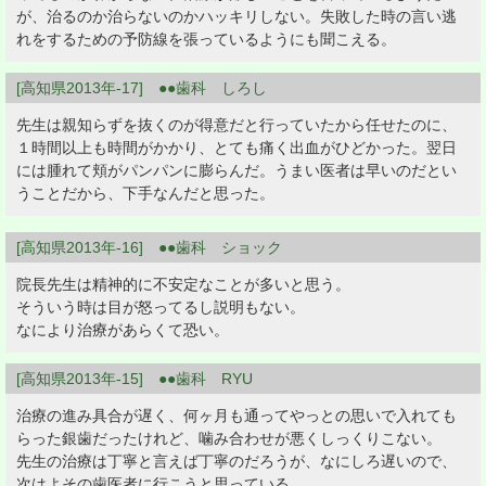
が、治るのか治らないのかハッキリしない。失敗した時の言い逃
れをするための予防線を張っているようにも聞こえる。
[高知県2013年-17] ●●歯科 しろし
先生は親知らずを抜くのが得意だと行っていたから任せたのに、
１時間以上も時間がかかり、とても痛く出血がひどかった。翌日
には腫れて頬がパンパンに膨らんだ。うまい医者は早いのだとい
うことだから、下手なんだと思った。
[高知県2013年-16] ●●歯科 ショック
院長先生は精神的に不安定なことが多いと思う。
そういう時は目が怒ってるし説明もない。
なにより治療があらくて恐い。
[高知県2013年-15] ●●歯科 RYU
治療の進み具合が遅く、何ヶ月も通ってやっとの思いで入れても
らった銀歯だったけれど、噛み合わせが悪くしっくりこない。
先生の治療は丁寧と言えば丁寧のだろうが、なにしろ遅いので、
次はよその歯医者に行こうと思っている。