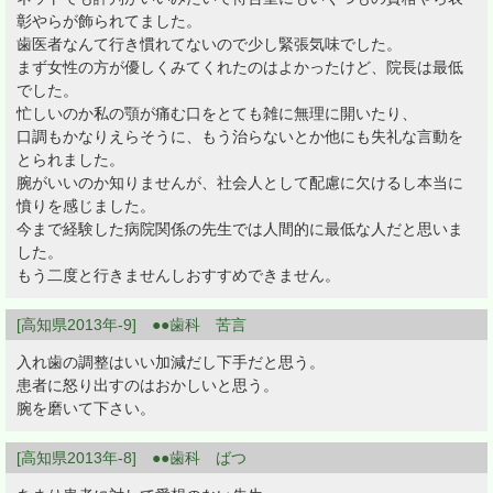
彰やらが飾られてました。
歯医者なんて行き慣れてないので少し緊張気味でした。
まず女性の方が優しくみてくれたのはよかったけど、院長は最低
でした。
忙しいのか私の顎が痛む口をとても雑に無理に開いたり、
口調もかなりえらそうに、もう治らないとか他にも失礼な言動を
とられました。
腕がいいのか知りませんが、社会人として配慮に欠けるし本当に
憤りを感じました。
今まで経験した病院関係の先生では人間的に最低な人だと思いま
した。
もう二度と行きませんしおすすめできません。
[高知県2013年-9] ●●歯科 苦言
入れ歯の調整はいい加減だし下手だと思う。
患者に怒り出すのはおかしいと思う。
腕を磨いて下さい。
[高知県2013年-8] ●●歯科 ばつ