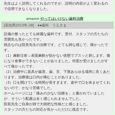
先生はよく説明してくれるのですが、説明の内容がよく変わるの
で信用できなくなりました。
amazon
やってはいけない歯科治療
[高知県2013年-28] ●●歯科 うえさま
設備の整ったとても綺麗な歯科です。受付、スタッフの方たちの
雰囲気も良かったです。
残念なのは院長先生の治療です。とても雑な感じで、痛かったで
す。
（1）麻酔注射→表面麻酔が効かない状態でブスッと刺します。傷
になり食事ができないことがありました。何度か受けましたがす
べて痛かったです。
（2）治療中に器具が歯茎、歯、舌、下唇あらゆる場所に良くあた
ります。治療後は口内が痛むことがありました。
（3）口を開けている時間が長すぎます。途中で口を休ませてくれ
ないので、かなり苦痛でした。
ホームページには「痛みの少ない治療を」と書かれていました
が、そういう配慮は全く感じられませんでした。
院長先生ご自身が雑で大雑把な性格だと感じました。
スタッフの方たちの対応が良かっただけに残念です。