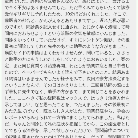
最悪でした。評判のお医者さんなので、感じはよいし、受けるま
で全く不安はありませんでした。ただ早くみてもらいたくて診療
受付ギリギリに予約したため、10分ほどおくれました。そこで、
歯医者の都合と、かんがえるとあたりまですし、遅れた私が悪い
のですが、問診票を記入せずに通され、とにかく早く処理して時
間内におわらせよう！という暗黙の空気を敏感にかんじました。
問診をゆっくりしていただけず、すぐにレントゲン撮影。その後
最初に問診してくれた先生のあとに助手のような方がきました。
病院サイドの事情はよくわかりませんが、聞いていると、ささっ
と助手の方にもうしわたしをしていたようにおもいました。案の
定、また同じ質問うけ治療再開。わたしが顎関節症と自己申告し
たので、ペーパーでもらいよく読んで下さいとのこと。結局あま
り納得はいきませんでしたが様子をみて、次回治療方法決定する
ということなんで、その日はかえりました。二回目訪問の際にま
ず最初に先生でなく、助手の方がきて、まて同じことをきかれま
した。ここへきて私の疑問視はマックスで、はっきり治療方針を
示してほしい、など思ったことを、つたえました。その後最初に
みた先生てばなく、院長らしき人がまた、顎関節症やら、学会の
レポートやらみせられて一方的にまくしたてられました。私はた
だ、ちゃんと問診して私の症状を把握してから、この歯医者とし
てできうる治療を、示して欲しかっただけで、顎関節症について
の説明を聞きたかったわけではありません。だって、顎関節症で