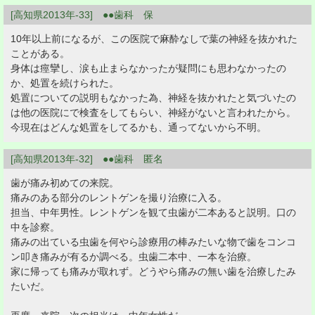
[高知県2013年-33] ●●歯科 保
10年以上前になるが、この医院で麻酔なしで葉の神経を抜かれた
ことがある。
身体は痙攣し、涙も止まらなかったが疑問にも思わなかったの
か、処置を続けられた。
処置についての説明もなかった為、神経を抜かれたと気づいたの
は他の医院にで検査をしてもらい、神経がないと言われたから。
今現在はどんな処置をしてるかも、通ってないから不明。
[高知県2013年-32] ●●歯科 匿名
歯が痛み初めての来院。
痛みのある部分のレントゲンを撮り治療に入る。
担当、中年男性。レントゲンを観て虫歯が二本あると説明。口の
中を診察。
痛みの出ている虫歯を何やら診療用の棒みたいな物で歯をコンコ
ン叩き痛みが有るか調べる。虫歯二本中、一本を治療。
家に帰っても痛みが取れず。どうやら痛みの無い歯を治療したみ
たいだ。