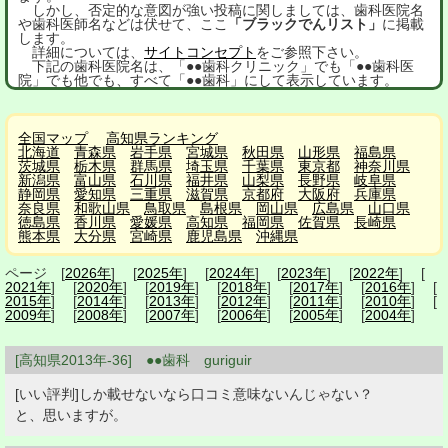
しかし、否定的な意図が強い投稿に関しましては、歯科医院名
や歯科医師名などは伏せて、ここ
「ブラックでんリスト」
に掲載
します。
詳細については、
サイトコンセプト
をご参照下さい。
下記の歯科医院名は、「●●歯科クリニック」でも「●●歯科医
院」でも他でも、すべて「●●歯科」にして表示しています。
全国マップ
高知県ランキング
北海道
青森県
岩手県
宮城県
秋田県
山形県
福島県
茨城県
栃木県
群馬県
埼玉県
千葉県
東京都
神奈川県
新潟県
富山県
石川県
福井県
山梨県
長野県
岐阜県
静岡県
愛知県
三重県
滋賀県
京都府
大阪府
兵庫県
奈良県
和歌山県
鳥取県
島根県
岡山県
広島県
山口県
徳島県
香川県
愛媛県
高知県
福岡県
佐賀県
長崎県
熊本県
大分県
宮崎県
鹿児島県
沖縄県
ページ [
2026年
] [
2025年
] [
2024年
] [
2023年
] [
2022年
] [
2021年
] [
2020年
] [
2019年
] [
2018年
] [
2017年
] [
2016年
] [
2015年
] [
2014年
] [
2013年
] [
2012年
] [
2011年
] [
2010年
] [
2009年
] [
2008年
] [
2007年
] [
2006年
] [
2005年
] [
2004年
]
[高知県2013年-36] ●●歯科 guriguir
[いい評判]しか載せないなら口コミ意味ないんじゃない？
と、思いますが。