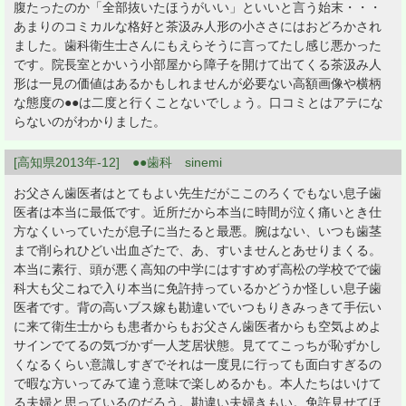
腹たったのか「全部抜いたほうがいい」といいと言う始末・・・
あまりのコミカルな格好と茶汲み人形の小ささにはおどろかされ
ました。歯科衛生士さんにもえらそうに言ってたし感じ悪かった
です。院長室とかいう小部屋から障子を開けて出てくる茶汲み人
形は一見の価値はあるかもしれませんが必要ない高額画像や横柄
な態度の●●は二度と行くことないでしょう。口コミとはアテにな
らないのがわかりました。
[高知県2013年-12] ●●歯科 sinemi
お父さん歯医者はとてもよい先生だがここのろくでもない息子歯
医者は本当に最低です。近所だから本当に時間が泣く痛いとき仕
方なくいっていたが息子に当たると最悪。腕はない、いつも歯茎
まで削られひどい出血ざたで、あ、すいませんとあせりまくる。
本当に素行、頭が悪く高知の中学にはすすめず高松の学校でで歯
科大も父こねで入り本当に免許持っているかどうか怪しい息子歯
医者です。背の高いブス嫁も勘違いでいつもりきみっきて手伝い
に来て衛生士からも患者からもお父さん歯医者からも空気よめよ
サインでてるの気づかず一人芝居状態。見ててこっちが恥ずかし
くなるくらい意識しすぎでそれは一度見に行っても面白すぎるの
で暇な方いってみて違う意味で楽しめるかも。本人たちはいけて
る夫婦と思っているのだろう。勘違い夫婦きもい。免許見せてほ