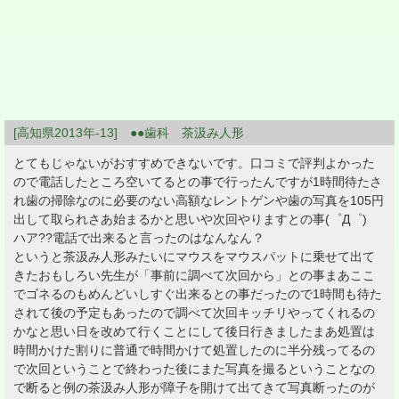
[高知県2013年-13] ●●歯科 茶汲み人形
とてもじゃないがおすすめできないです。口コミで評判よかった
ので電話したところ空いてるとの事で行ったんですが1時間待たさ
れ歯の掃除なのに必要のない高額なレントゲンや歯の写真を105円
出して取られさあ始まるかと思いや次回やりますとの事(゜Д゜)
ハア??電話で出来ると言ったのはなんなん？
というと茶汲み人形みたいにマウスをマウスパットに乗せて出て
きたおもしろい先生が「事前に調べて次回から」との事まあここ
でゴネるのもめんどいしすぐ出来るとの事だったので1時間も待た
されて後の予定もあったので調べて次回キッチリやってくれるの
かなと思い日を改めて行くことにして後日行きましたまあ処置は
時間かけた割りに普通で時間かけて処置したのに半分残ってるの
で次回ということで終わった後にまた写真を撮るということなの
で断ると例の茶汲み人形が障子を開けて出てきて写真断ったのが