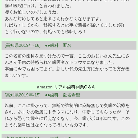
歯科医院に行け。と言われました。
凄くお忙しいのでしょうね。
あんな対応してると患者さん行かなくなりますよ。
しばらくしてから、移転するとの事で葉書が届いてました(笑)
もう行かないので、何処へでも移転しろ！
[高知県2019年-16] ●●歯科 匿名
この名前の歯科を見つけたので一言。ここのおじいさん先生にさ
んざん子供の時怒られて歯医者がトラウマになりました。
本当に今でも困ってます。新しい代の先生方にかかってる方が羨
ましいです。
amazon
リアル歯科開業Q＆A
[高知県2019年-15] ●●歯科 匿名希望
以前、ここに掛かって、無断で強制的に麻酔無しで奥歯の治療を
され、あまりの激痛にトラウマになり、中断してもらったが、そ
れから恐くて歯科に通えなくなり、今、歯がボロボロです。この
ような歯科医はなくなってほしいものです。