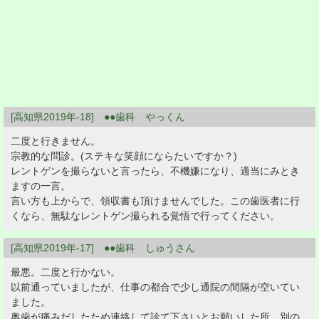
[高知県2019年-18] ●●歯科 やっくん
二度と行きません。
宗教的な問診。(ステキな笑顔にならたいですか？)
レントゲンを撮らないと言ったら、不機嫌になり、適当にみとき
ますの一言。
言い方も上からで、領収書も頂けませんでした。この歯医者に行
くなら、無駄なレントゲン撮られる覚悟で行ってください。
[高知県2019年-17] ●●歯科 しゅうさん
最悪。二度と行かない。
以前通っていましたが、仕事の都合で少し通院の間隔が空いてい
ました。
奥歯が痛みだしたため連絡して診て下さいとお願いした所、別の