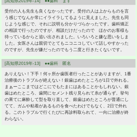
[高知県2019年-14] ●●歯科 ます
受付の人も先生も良くなかったです。受付の人は上からものを言
う感じでなんか常にイライラしてるように見えました。先生も同
じような感じで、それに説明も分かりづらかったです。歯科矯正
の相談で行ったのですが、相談だけだったので ほかのお客様も
待っているからと追い出されました。いろいろと嫌な思いをしま
した。女医さんは親切でとてもニコニコしていて話しやすかった
のですが、先生が嫌だったのでもう二度と行きたくないです。
[高知県2019年-13] ●●歯科 匿名
ありえない！下手！何ヶ所か歯医者行ったことがありますが、1番
治療後のトラブルが絶えない！銀歯はめたところが1日で外れる。
まぁーここまではどこにでもたまにはあることかもしれない。銀
歯はめたところ、歯間にセメント残り見られて糸が通らず。挙句
の果てに麻酔して型を取り直して、銀歯はめたところが普通にし
てて、ガムや粘着があるものを食べたわけでもなく、2日で外れ
る。このトラブルで行くたびに再診料取られて、一向に治療が終
わらない。