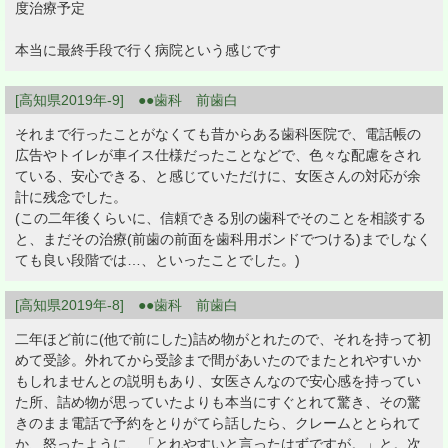
度治療予定
本当に最終手段で行く病院という感じです
[高知県2019年-9] ●●歯科 前歯白
それまで行ったことがなくても昔からある歯科医院で、電話帳の
広告やトイレが車イス仕様だったことなどで、色々な配慮をされ
ている、安心できる、と感じていただけに、女医さんの対応が余
計に残念でした。
(この二年後くらいに、信頼できる別の歯科でそのことを相談する
と、まだその治療(前歯の前面を歯科用ボンドでつける)までしなく
ても良い段階では…、といったことでした。)
[高知県2019年-8] ●●歯科 前歯白
二年ほど前に(他で前にした)詰め物がとれたので、それを持って初
めて受診。外れてから受診まで間があいたのでまたとれやすいか
もしれませんとの説明もあり、女医さんなので安心感を持ってい
た所、詰め物が思っていたよりも本当にすぐとれて驚き、その驚
きのまま電話で予約をとりがてら話したら、クレームととられて
か、怒ったように、「とれやすいと言ったはずですが。」と。次