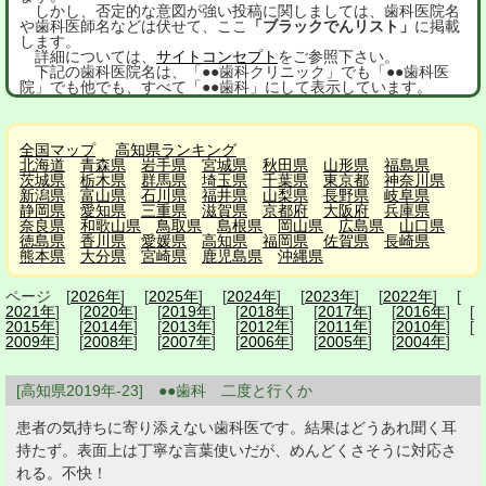
しかし、否定的な意図が強い投稿に関しましては、歯科医院名
や歯科医師名などは伏せて、ここ
「ブラックでんリスト」
に掲載
します。
詳細については、
サイトコンセプト
をご参照下さい。
下記の歯科医院名は、「●●歯科クリニック」でも「●●歯科医
院」でも他でも、すべて「●●歯科」にして表示しています。
全国マップ
高知県ランキング
北海道
青森県
岩手県
宮城県
秋田県
山形県
福島県
茨城県
栃木県
群馬県
埼玉県
千葉県
東京都
神奈川県
新潟県
富山県
石川県
福井県
山梨県
長野県
岐阜県
静岡県
愛知県
三重県
滋賀県
京都府
大阪府
兵庫県
奈良県
和歌山県
鳥取県
島根県
岡山県
広島県
山口県
徳島県
香川県
愛媛県
高知県
福岡県
佐賀県
長崎県
熊本県
大分県
宮崎県
鹿児島県
沖縄県
ページ [
2026年
] [
2025年
] [
2024年
] [
2023年
] [
2022年
] [
2021年
] [
2020年
] [
2019年
] [
2018年
] [
2017年
] [
2016年
] [
2015年
] [
2014年
] [
2013年
] [
2012年
] [
2011年
] [
2010年
] [
2009年
] [
2008年
] [
2007年
] [
2006年
] [
2005年
] [
2004年
]
[高知県2019年-23] ●●歯科 二度と行くか
患者の気持ちに寄り添えない歯科医です。結果はどうあれ聞く耳
持たず。表面上は丁寧な言葉使いだが、めんどくさそうに対応さ
れる。不快！