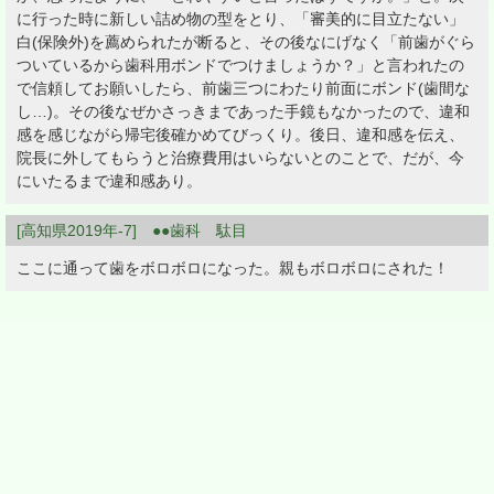
に行った時に新しい詰め物の型をとり、「審美的に目立たない」
白(保険外)を薦められたが断ると、その後なにげなく「前歯がぐら
ついているから歯科用ボンドでつけましょうか？」と言われたの
で信頼してお願いしたら、前歯三つにわたり前面にボンド(歯間な
し…)。その後なぜかさっきまであった手鏡もなかったので、違和
感を感じながら帰宅後確かめてびっくり。後日、違和感を伝え、
院長に外してもらうと治療費用はいらないとのことで、だが、今
にいたるまで違和感あり。
[高知県2019年-7] ●●歯科 駄目
ここに通って歯をボロボロになった。親もボロボロにされた！