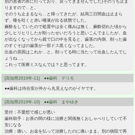
別の患者の所に行っており、戻ってきませんでした)そのうち止ま
りますので…と。
そのうち止まるなら…と帰ってきたが、結局三日間血は止まら
ず、唾を吐くと赤い唾液が出る状態でした。
麻酔をしていたので処置中は全く痛みは無く、麻酔切れた頃から
少しヒリヒリしたが削ったせいだろうと思いこんでましたが、血
が出なくなってから鏡で口の中を見ると、歯茎の内側、削った歯
のすぐそばの歯茎が一部ドス黒くなってました。
出血の原因はこれか…と。削ってる時に当たって出血したんでし
ょうね…。
これって医療ミスなんでは？と思ってます。
[高知県2019年-11] ●●歯科 テリモ
●●歯科は待合室が外から丸見えなのがイヤです。
[高知県2019年-10] ●●歯科 まやゆき
受付：不愛想で感じが悪い
歯科助手：お茶の間の様に治療と関係無くおしゃべりしていて不
安になる
治療：痛い。お金を払って治療したのに痛いまま。別の病院で再