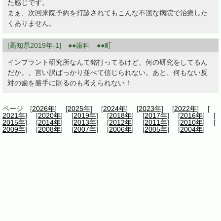
た感じです。
まぁ、次回来院予約を打診されてもこんな不潔な病院で治療した
くありません。
[高知県2019年-1] ●●歯科 ●●町
インプラント研究所なんて銘打ってるけど、何の研究をしてるん
だか。。言い訳ばっかり並べて信じられない。あと、何もない反
対の歯を勝手に削るのも考えられない！
ページ [
2026年
] [
2025年
] [
2024年
] [
2023年
] [
2022年
] [
2021年
] [
2020年
] [
2019年
] [
2018年
] [
2017年
] [
2016年
] [
2015年
] [
2014年
] [
2013年
] [
2012年
] [
2011年
] [
2010年
] [
2009年
] [
2008年
] [
2007年
] [
2006年
] [
2005年
] [
2004年
]