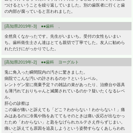
つけるということを繰り返していました。別の歯医者に行くと歯
の内部が腐っていると言われました。
[高知県2019年-3] ●●歯科 、
全然良くなかったです。先生がいまいち。受付の女性もいまい
ち。歯科衛生士さん達はとても親切で丁寧でした。友人に勧めら
れただけにがっかりでした。
[高知県2019年-2] ●●歯科 ヨーグルト
兎に角入った瞬間院内の汚さに驚きました。
病院でこんな汚いの許されるのか？というレベル。
レントゲン室に廃棄予定？の雑誌の束があったり、治療台や器具
も薄汚れておりちゃんと滅菌されているのか？疑いたくなるレベ
ル。
肝心の診察は
この歯が痛いと訴えても「どこ？わからない！わからない！」痛
みはあるのに冷風や熱をあててもそのときは痛い反応が出なかっ
たため「わからない」と匙をなげられカルテさえ作らずじまい。
痛いと訴えても原因を追及しようという姿勢すらなくあしらわれ